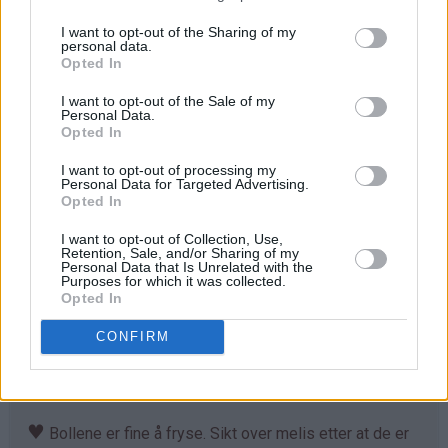
Stek bollene midt i ovnen ved 230°C i 7-10 minutter.
I want to opt-out of the Sharing of my
personal data.
Avkjøl. Sikt over melis før servering.
Opted In
I want to opt-out of the Sale of my
Personal Data.
Tips
Opted In
♥
Tilpass melmengden. Det kan hende du trenger litt
I want to opt-out of processing my
mer enn det som er angitt i oppskriften. Deigen skal
Personal Data for Targeted Advertising.
Opted In
være god å trille og ikke løs og klissete.
I want to opt-out of Collection, Use,
♥
Det går fint å bruke denne deigen til å lage
Retention, Sale, and/or Sharing of my
Personal Data that Is Unrelated with the
kanelboller, skolebrød, kringle og andre typer gjærbakst.
Purposes for which it was collected.
Eneste du må tilpasse er steketemperaturen og
Opted In
steketiden. Jeg foretrekker å steke bollene ved
CONFIRM
230°C. Lager du kringler eller større hvetekaker, må du
sannsynligvis litt ned i temperatur til 210°C, fordi kaken
da trenger lenge steketid for å bli gjennomstekt.
♥
Bollene er fine å fryse. Sikt over melis etter at de er