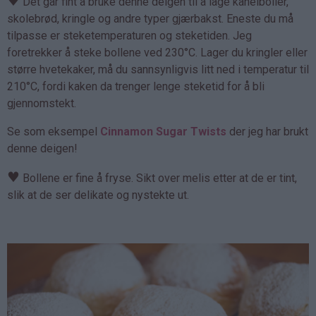
♥
Det går fint å bruke denne deigen til å lage kanelboller,
skolebrød, kringle og andre typer gjærbakst. Eneste du må
tilpasse er steketemperaturen og steketiden. Jeg
foretrekker å steke bollene ved 230°C. Lager du kringler eller
større hvetekaker, må du sannsynligvis litt ned i temperatur til
210°C, fordi kaken da trenger lenge steketid for å bli
gjennomstekt.
Se som eksempel
Cinnamon Sugar Twists
der jeg har brukt
denne deigen!
♥
Bollene er fine å fryse. Sikt over melis etter at de er tint,
slik at de ser delikate og nystekte ut.