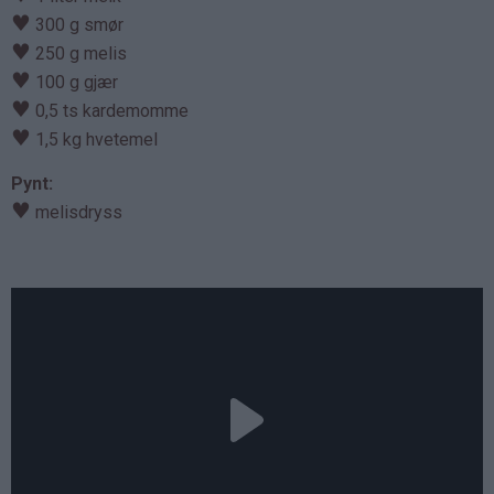
♥
300 g smør
♥
250 g melis
♥
100 g gjær
♥
0,5 ts kardemomme
♥
1,5 kg hvetemel
Pynt:
♥
melisdryss