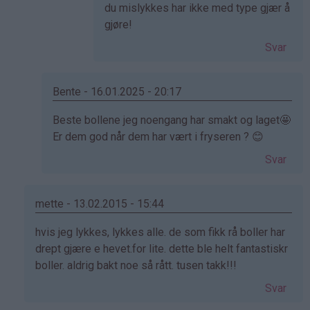
svar
du mislykkes har ikke med type gjær å
på
gjøre!
av
Svar
Cecilie
(ikke
bekreftet)
Bente - 16.01.2025 - 20:17
Som
Beste bollene jeg noengang har smakt og laget🤩
svar
Er dem god når dem har vært i fryseren ? 😊
på
Svar
av
Kristine
-
mette - 13.02.2015 - 15:44
Det…
Som
hvis jeg lykkes, lykkes alle. de som fikk rå boller har
svar
drept gjære e hevet.for lite. dette ble helt fantastiskr
på
boller. aldrig bakt noe så rått. tusen takk!!!
av
Svar
Elinda