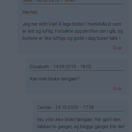
June - 08.02.2016 - 16:43
(ikke
Som
Hei hei,
bekreftet)
svar
Jeg har aldri klart å lage boller/ hvetebAkst som
på
er lett og luftig. Forsøkte oppskriften din i går, og
av
bollene er like luftige og gode i dag tusen takk !
Kristine
-
Svar
Det…
Elisabeth - 14.09.2019 - 18:02
Som
Kan man bruke tørrgjær?
svar
Svar
på
av
June
Cecilie - 24.10.2020 - 17:58
(ikke
Som
nei, ville ikke brukt tørrgjær. Har gjort den
bekreftet)
svar
tabben to ganger, og begge ganger blir det