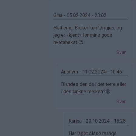
Elise
(ikke
bekreftet)
Gina - 05.02.2024 - 23:02
Som
Helt enig. Bruker kun tørrgjær, og
svar
jeg er «kjent» for mine gode
på
hvetebakst 😉
av
Svar
Elise
(ikke
bekreftet)
Anonym - 11.02.2024 - 10:46
Som
Blandes den da i det tørre eller
svar
i den lunkne melken?😁
på
Svar
av
Gina
(ikke
Karina - 29.10.2024 - 15:28
bekreftet)
Som
Har laget disse mange