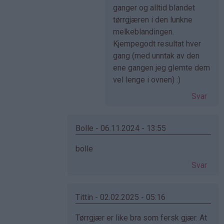
svar
ganger og alltid blandet
på
tørrgjæren i den lunkne
av
melkeblandingen.
Anonym
Kjempegodt resultat hver
(ikke
gang (med unntak av den
bekreftet)
ene gangen jeg glemte dem
vel lenge i ovnen) :)
Svar
Bolle - 06.11.2024 - 13:55
Som
bolle
svar
Svar
på
av
Cecilie
Tittin - 02.02.2025 - 05:16
(ikke
Som
Tørrgjær er like bra som fersk gjær. At
bekreftet)