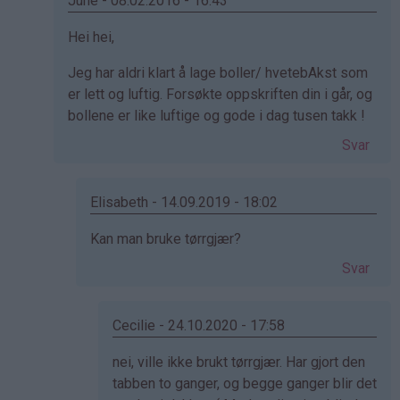
June - 08.02.2016 - 16:43
(ikke
Som
Hei hei,
bekreftet)
svar
Jeg har aldri klart å lage boller/ hvetebAkst som
på
er lett og luftig. Forsøkte oppskriften din i går, og
av
bollene er like luftige og gode i dag tusen takk !
Kristine
-
Svar
Det…
Elisabeth - 14.09.2019 - 18:02
Som
Kan man bruke tørrgjær?
svar
Svar
på
av
June
Cecilie - 24.10.2020 - 17:58
(ikke
Som
nei, ville ikke brukt tørrgjær. Har gjort den
bekreftet)
svar
tabben to ganger, og begge ganger blir det