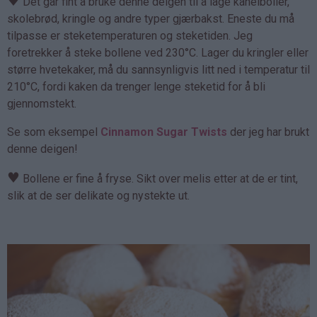
♥
Det går fint å bruke denne deigen til å lage kanelboller,
skolebrød, kringle og andre typer gjærbakst. Eneste du må
tilpasse er steketemperaturen og steketiden. Jeg
foretrekker å steke bollene ved 230°C. Lager du kringler eller
større hvetekaker, må du sannsynligvis litt ned i temperatur til
210°C, fordi kaken da trenger lenge steketid for å bli
gjennomstekt.
Se som eksempel
Cinnamon Sugar Twists
der jeg har brukt
denne deigen!
♥
Bollene er fine å fryse. Sikt over melis etter at de er tint,
slik at de ser delikate og nystekte ut.