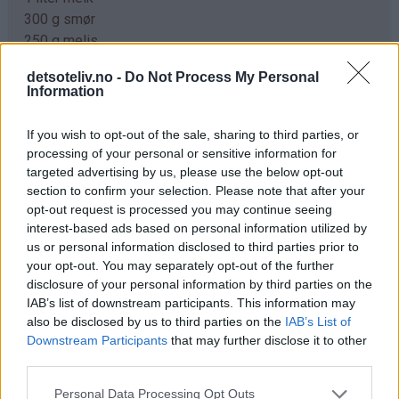
300 g smør
250 g melis
100 g gjær
detsoteliv.no -
Do Not Process My Personal
0,5 ts kardemomme
Information
1,5 kg hvetemel
If you wish to opt-out of the sale, sharing to third parties, or
Pynt:
processing of your personal or sensitive information for
melisdryss
targeted advertising by us, please use the below opt-out
section to confirm your selection. Please note that after your
opt-out request is processed you may continue seeing
Fremgangsmåte
interest-based ads based on personal information utilized by
Kok opp melk, smør og melis. Avkjøl blandingen til den
us or personal information disclosed to third parties prior to
er fingervarm (37°C). Rør gjæren ut i væsken. Bland i
your opt-out. You may separately opt-out of the further
disclosure of your personal information by third parties on the
kardemomme og hvetemel (se tips). Elt deigen til den er
IAB’s list of downstream participants. This information may
smidig.
also be disclosed by us to third parties on the
IAB’s List of
Downstream Participants
that may further disclose it to other
Trill ut bollene med en gang (ca 40 stk) og legg dem på
third parties.
bakepapirdekkede stekeplater. La dem heve lunt i 1
time.
Personal Data Processing Opt Outs