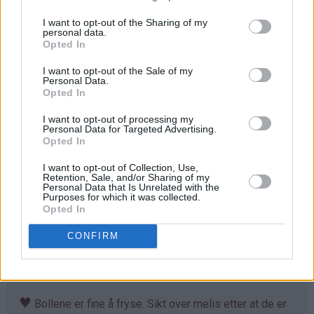
Stek bollene midt i ovnen ved 230°C i 7-10 minutter.
I want to opt-out of the Sharing of my
personal data.
Avkjøl. Sikt over melis før servering.
Opted In
I want to opt-out of the Sale of my
Personal Data.
Tips
Opted In
♥
Tilpass melmengden. Det kan hende du trenger litt
I want to opt-out of processing my
mer enn det som er angitt i oppskriften. Deigen skal
Personal Data for Targeted Advertising.
Opted In
være god å trille og ikke løs og klissete.
I want to opt-out of Collection, Use,
♥
Det går fint å bruke denne deigen til å lage
Retention, Sale, and/or Sharing of my
Personal Data that Is Unrelated with the
kanelboller, skolebrød, kringle og andre typer gjærbakst.
Purposes for which it was collected.
Eneste du må tilpasse er steketemperaturen og
Opted In
steketiden. Jeg foretrekker å steke bollene ved
CONFIRM
230°C. Lager du kringler eller større hvetekaker, må du
sannsynligvis litt ned i temperatur til 210°C, fordi kaken
da trenger lenge steketid for å bli gjennomstekt.
♥
Bollene er fine å fryse. Sikt over melis etter at de er