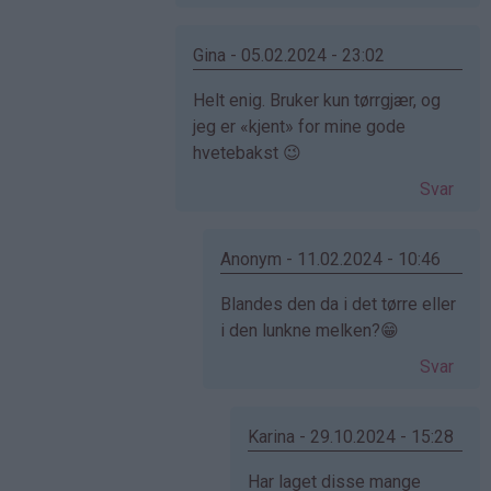
Elise
(ikke
bekreftet)
Gina - 05.02.2024 - 23:02
Som
Helt enig. Bruker kun tørrgjær, og
svar
jeg er «kjent» for mine gode
på
hvetebakst 😉
av
Svar
Elise
(ikke
bekreftet)
Anonym - 11.02.2024 - 10:46
Som
Blandes den da i det tørre eller
svar
i den lunkne melken?😁
på
Svar
av
Gina
(ikke
Karina - 29.10.2024 - 15:28
bekreftet)
Som
Har laget disse mange