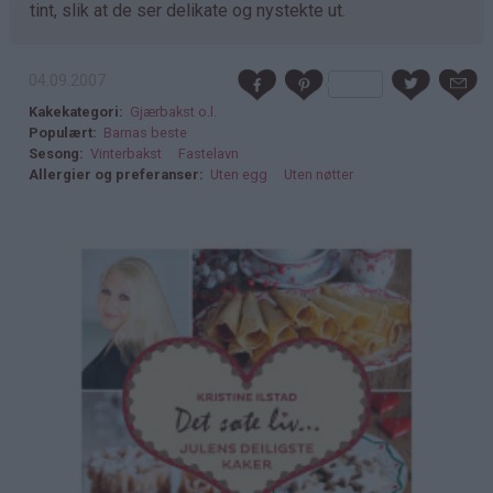
tint, slik at de ser delikate og nystekte ut.
04.09.2007
Kakekategori
Gjærbakst o.l.
Populært
Barnas beste
Sesong
Vinterbakst
Fastelavn
Allergier og preferanser
Uten egg
Uten nøtter