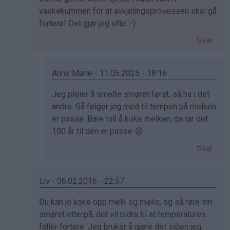
svar
vaskekummen for at avkjølingsprosessen skal gå
på
fortere! Det gjør jeg ofte :-)
av
Svar
Solisvingen
(ikke
bekreftet)
Anne Marie - 11.05.2025 - 18:16
Som
Jeg pleier å smelte smøret først, så ha i det
svar
andre. Så følger jeg med til tempen på melken
på
er passe. Bare tull å koke melken, da tar det
av
100 år til den er passe 😄
Kristine
Svar
-
Det…
Liv - 06.02.2016 - 22:57
Som
Du kan jo koke opp melk og melis, og så røre inn
svar
smøret etterpå, det vil bidra til at temperaturen
på
faller fortere. Jeg bruker å gjøre det siden jeg