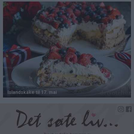
Hopp
til
hovedinnhold