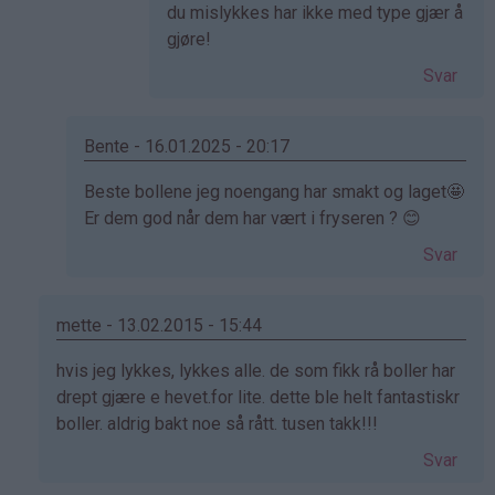
svar
du mislykkes har ikke med type gjær å
på
gjøre!
av
Svar
Cecilie
(ikke
bekreftet)
Bente - 16.01.2025 - 20:17
Som
Beste bollene jeg noengang har smakt og laget🤩
svar
Er dem god når dem har vært i fryseren ? 😊
på
Svar
av
Kristine
-
mette - 13.02.2015 - 15:44
Det…
Som
hvis jeg lykkes, lykkes alle. de som fikk rå boller har
svar
drept gjære e hevet.for lite. dette ble helt fantastiskr
på
boller. aldrig bakt noe så rått. tusen takk!!!
av
Svar
Elinda