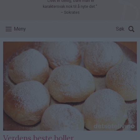
"Livet er deilig, bare man er
karaktersvak nok til å nyte det."
– Sokrates
Meny
Søk
Verdens beste boller