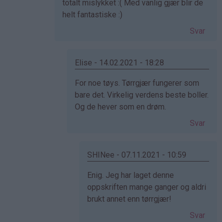
på
totalt mislykket :( Med vanlig gjær blir de
av
helt fantastiske :)
Elisabeth
Svar
(ikke
bekreftet)
Elise - 14.02.2021 - 18:28
Som
For noe tøys. Tørrgjær fungerer som
svar
bare det. Virkelig verdens beste boller.
på
Og de hever som en drøm.
av
Svar
Cecilie
(ikke
bekreftet)
SHINee - 07.11.2021 - 10:59
Som
Enig. Jeg har laget denne
svar
oppskriften mange ganger og aldri
på
brukt annet enn tørrgjær!
av
Svar