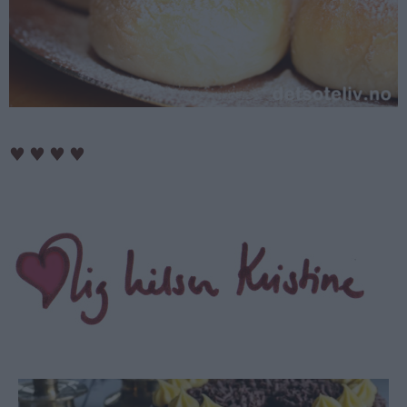
♥
♥
♥
♥