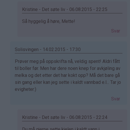
(ikke
bekreftet)
Kristine - Det søte liv - 06.08.2015 - 22:25
Som
Så hyggelig å høre, Mette!
svar
Svar
på
av
mette
Solisvingen - 14.02.2015 - 17:30
(ikke
Som
Prøver meg på oppskrifta nå, veldig spent! Aldri fått
bekreftet)
svar
til boller før. Men har dere noen knep for avkjøling av
på
melka og det etter det har kokt opp? Må det bare gå
av
sin gang eller kan jeg sette i kaldt vannbad e.l... Tar jo
Elinda
evigheter:)
(ikke
Svar
bekreftet)
Kristine - Det søte liv - 06.08.2015 - 22:24
Som
Du må gjerne sette kjelen i kaldt vann i