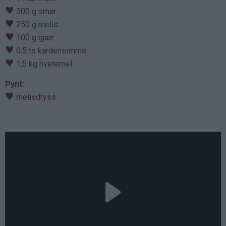
♥
300 g smør
♥
250 g melis
♥
100 g gjær
♥
0,5 ts kardemomme
♥
1,5 kg hvetemel
Pynt:
♥
melisdryss