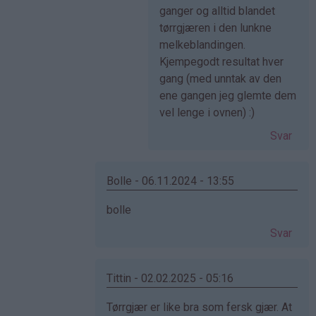
svar
ganger og alltid blandet
på
tørrgjæren i den lunkne
av
melkeblandingen.
Anonym
Kjempegodt resultat hver
(ikke
gang (med unntak av den
bekreftet)
ene gangen jeg glemte dem
vel lenge i ovnen) :)
Svar
Bolle - 06.11.2024 - 13:55
Som
bolle
svar
Svar
på
av
Cecilie
Tittin - 02.02.2025 - 05:16
(ikke
Som
Tørrgjær er like bra som fersk gjær. At
bekreftet)