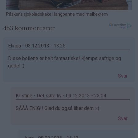
453 kommentarer
Elinda - 03.12.2013 - 13:25
Disse bollene er helt fantastiske! Kjempe saftige og
gode! :)
Svar
Kristine - Det søte liv - 03.12.2013 - 23:04
Som
SÅÅÅ ENIG!! Glad du også liker dem :-)
svar
Svar
på
av
Elinda