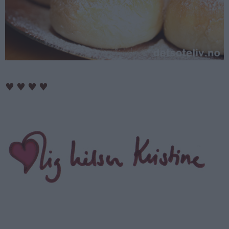
♥
♥
♥
♥