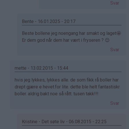
av
Svar
Cecilie
(ikke
bekreftet)
Bente - 16.01.2025 - 20:17
Som
Beste bollene jeg noengang har smakt og laget🤩
svar
Er dem god når dem har vært i fryseren ? 😊
på
Svar
av
Kristine
-
mette - 13.02.2015 - 15:44
Det…
Som
hvis jeg lykkes, lykkes alle. de som fikk rå boller har
svar
drept gjære e hevet.for lite. dette ble helt fantastiskr
på
boller. aldrig bakt noe så rått. tusen takk!!!
av
Svar
Elinda
(ikke
bekreftet)
Kristine - Det søte liv - 06.08.2015 - 22:25