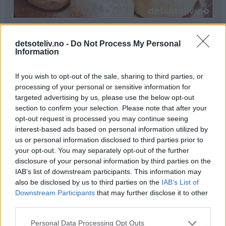
Ingredienser
detsoteliv.no -
Do Not Process My Personal
1 liter melk
Information
300 g smør
250 g melis
If you wish to opt-out of the sale, sharing to third parties, or
100 g gjær
processing of your personal or sensitive information for
0,5 ts kardemomme
targeted advertising by us, please use the below opt-out
section to confirm your selection. Please note that after your
1,5 kg hvetemel
opt-out request is processed you may continue seeing
interest-based ads based on personal information utilized by
Pynt:
us or personal information disclosed to third parties prior to
melisdryss
your opt-out. You may separately opt-out of the further
disclosure of your personal information by third parties on the
Fremgangsmåte
IAB’s list of downstream participants. This information may
also be disclosed by us to third parties on the
IAB’s List of
Kok opp melk, smør og melis. Avkjøl blandingen til den
Downstream Participants
that may further disclose it to other
er fingervarm (37°C). Rør gjæren ut i væsken. Bland i
third parties.
kardemomme og hvetemel (se tips). Elt deigen til den er
Personal Data Processing Opt Outs
smidig.