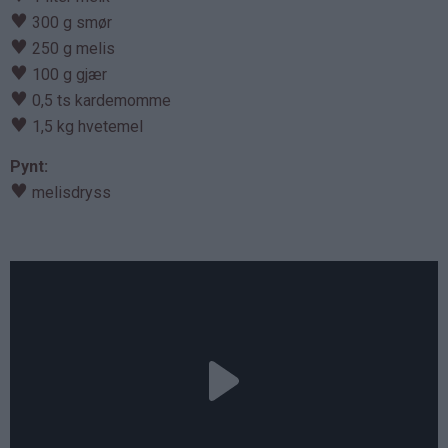
♥
300 g smør
♥
250 g melis
♥
100 g gjær
♥
0,5 ts kardemomme
♥
1,5 kg hvetemel
Pynt:
♥
melisdryss