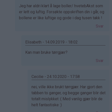
svar
Jeg har aldri klart å lage boller/ hvetebAkst som
på
er lett og luftig. Forsøkte oppskriften din i går, og
av
bollene er like luftige og gode i dag tusen takk !
Kristine
-
Svar
Det…
Elisabeth - 14.09.2019 - 18:02
Som
Kan man bruke tørrgjær?
svar
Svar
på
av
June
Cecilie - 24.10.2020 - 17:58
(ikke
Som
nei, ville ikke brukt tørrgjær. Har gjort den
bekreftet)
svar
tabben to ganger, og begge ganger blir det
på
totalt mislykket :( Med vanlig gjær blir de
av
helt fantastiske :)
Elisabeth