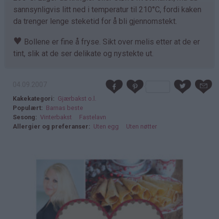
sannsynligvis litt ned i temperatur til 210°C, fordi kaken
da trenger lenge steketid for å bli gjennomstekt.
♥
Bollene er fine å fryse. Sikt over melis etter at de er
tint, slik at de ser delikate og nystekte ut.
04.09.2007
Kakekategori
Gjærbakst o.l.
Populært
Barnas beste
Sesong
Vinterbakst
Fastelavn
Allergier og preferanser
Uten egg
Uten nøtter