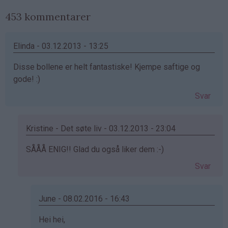
453 kommentarer
Elinda - 03.12.2013 - 13:25
Disse bollene er helt fantastiske! Kjempe saftige og
gode! :)
Svar
Kristine - Det søte liv - 03.12.2013 - 23:04
Som
SÅÅÅ ENIG!! Glad du også liker dem :-)
svar
Svar
på
av
Elinda
June - 08.02.2016 - 16:43
(ikke
Som
Hei hei,
bekreftet)