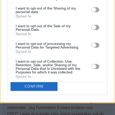
I want to opt-out of the Sharing of my
Trill ut bollene med en gang (ca 40 stk) og legg dem på
personal data.
bakepapirdekkede stekeplater. La dem heve lunt i 1
Opted In
time.
I want to opt-out of the Sale of my
Personal Data.
Stek bollene midt i ovnen ved 230°C i 7-10 minutter.
Opted In
Avkjøl. Sikt over melis før servering.
I want to opt-out of processing my
Personal Data for Targeted Advertising.
Opted In
Tips
I want to opt-out of Collection, Use,
♥
Retention, Sale, and/or Sharing of my
Tilpass melmengden. Det kan hende du trenger litt
Personal Data that Is Unrelated with the
mer enn det som er angitt i oppskriften. Deigen skal
Purposes for which it was collected.
Opted In
være god å trille og ikke løs og klissete.
CONFIRM
♥
Det går fint å bruke denne deigen til å lage
kanelboller, skolebrød, kringle og andre typer gjærbakst.
Eneste du må tilpasse er steketemperaturen og
steketiden. Jeg foretrekker å steke bollene ved
230°C. Lager du kringler eller større hvetekaker, må du