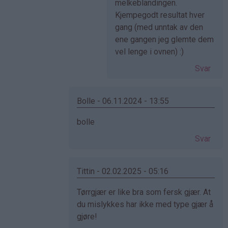
av
melkeblandingen.
Anonym
Kjempegodt resultat hver
(ikke
gang (med unntak av den
bekreftet)
ene gangen jeg glemte dem
vel lenge i ovnen) :)
Svar
Bolle - 06.11.2024 - 13:55
Som
bolle
svar
Svar
på
av
Cecilie
Tittin - 02.02.2025 - 05:16
(ikke
Som
Tørrgjær er like bra som fersk gjær. At
bekreftet)
svar
du mislykkes har ikke med type gjær å
på
gjøre!