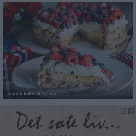
Hopp
til
hovedinnhold