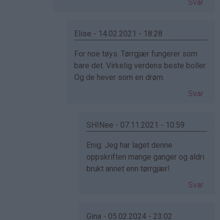
Svar
(ikke
bekreftet)
Elise - 14.02.2021 - 18:28
Som
For noe tøys. Tørrgjær fungerer som
svar
bare det. Virkelig verdens beste boller.
på
Og de hever som en drøm.
av
Svar
Cecilie
(ikke
bekreftet)
SHINee - 07.11.2021 - 10:59
Som
Enig. Jeg har laget denne
svar
oppskriften mange ganger og aldri
på
brukt annet enn tørrgjær!
av
Svar
Elise
(ikke
bekreftet)
Gina - 05.02.2024 - 23:02