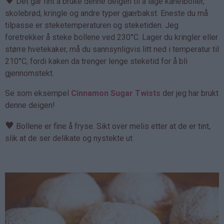
♥
Det går fint å bruke denne deigen til å lage kanelboller,
skolebrød, kringle og andre typer gjærbakst. Eneste du må
tilpasse er steketemperaturen og steketiden. Jeg
foretrekker å steke bollene ved 230°C. Lager du kringler eller
større hvetekaker, må du sannsynligvis litt ned i temperatur til
210°C, fordi kaken da trenger lenge steketid for å bli
gjennomstekt.
Se som eksempel
Cinnamon Sugar Twists
der jeg har brukt
denne deigen!
♥
Bollene er fine å fryse. Sikt over melis etter at de er tint,
slik at de ser delikate og nystekte ut.