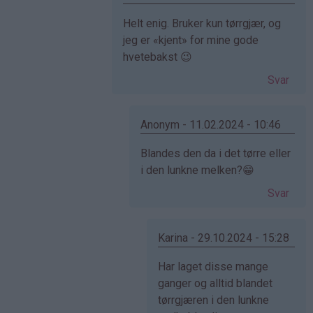
Som
Helt enig. Bruker kun tørrgjær, og
svar
jeg er «kjent» for mine gode
på
hvetebakst 😉
av
Svar
Elise
(ikke
bekreftet)
Anonym - 11.02.2024 - 10:46
Som
Blandes den da i det tørre eller
svar
i den lunkne melken?😁
på
Svar
av
Gina
(ikke
Karina - 29.10.2024 - 15:28
bekreftet)
Som
Har laget disse mange
svar
ganger og alltid blandet
på
tørrgjæren i den lunkne