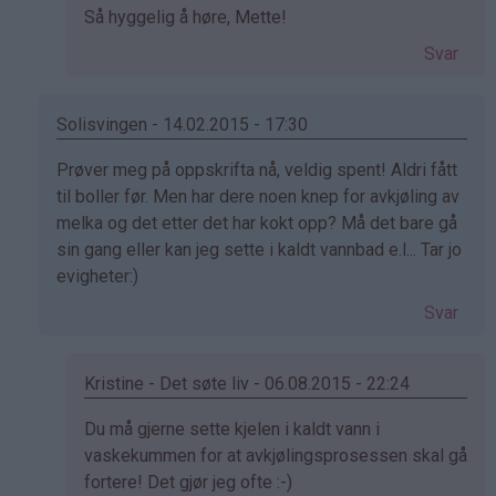
Som
Så hyggelig å høre, Mette!
svar
Svar
på
av
mette
Solisvingen - 14.02.2015 - 17:30
(ikke
Som
Prøver meg på oppskrifta nå, veldig spent! Aldri fått
bekreftet)
svar
til boller før. Men har dere noen knep for avkjøling av
på
melka og det etter det har kokt opp? Må det bare gå
av
sin gang eller kan jeg sette i kaldt vannbad e.l... Tar jo
Elinda
evigheter:)
(ikke
Svar
bekreftet)
Kristine - Det søte liv - 06.08.2015 - 22:24
Som
Du må gjerne sette kjelen i kaldt vann i
svar
vaskekummen for at avkjølingsprosessen skal gå
på
fortere! Det gjør jeg ofte :-)