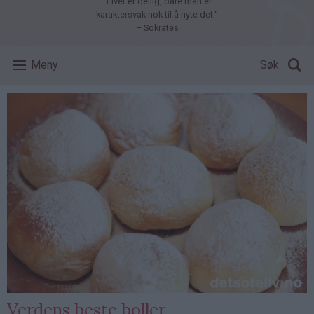
"Livet er deilig, bare man er
karaktersvak nok til å nyte det."
– Sokrates
Meny
Søk
Verdens beste boller