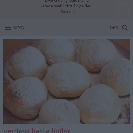
"Livet er deilig, bare man er
karaktersvak nok til å nyte det."
– Sokrates
Meny
Søk
Verdens beste boller