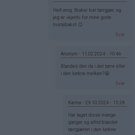
Som
Helt enig. Bruker kun tørrgjær, og
svar
jeg er «kjent» for mine gode
på
hvetebakst 😉
av
Svar
Elise
(ikke
bekreftet)
Anonym - 11.02.2024 - 10:46
Som
Blandes den da i det tørre eller
svar
i den lunkne melken?😁
på
Svar
av
Gina
(ikke
Karina - 29.10.2024 - 15:28
bekreftet)
Som
Har laget disse mange
svar
ganger og alltid blandet
på
tørrgjæren i den lunkne