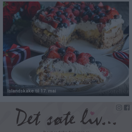
Hopp
til
hovedinnhold