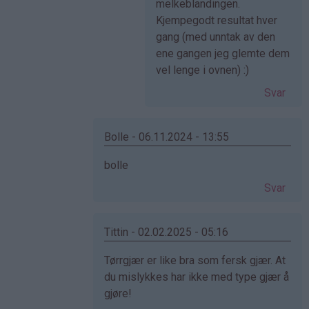
av
melkeblandingen.
Anonym
Kjempegodt resultat hver
(ikke
gang (med unntak av den
bekreftet)
ene gangen jeg glemte dem
vel lenge i ovnen) :)
Svar
Bolle - 06.11.2024 - 13:55
Som
bolle
svar
Svar
på
av
Cecilie
Tittin - 02.02.2025 - 05:16
(ikke
Som
Tørrgjær er like bra som fersk gjær. At
bekreftet)
svar
du mislykkes har ikke med type gjær å
på
gjøre!