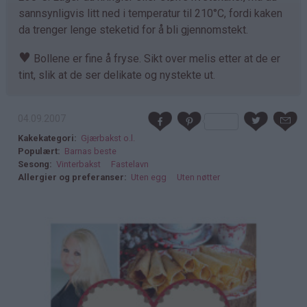
sannsynligvis litt ned i temperatur til 210°C, fordi kaken
da trenger lenge steketid for å bli gjennomstekt.
♥
Bollene er fine å fryse. Sikt over melis etter at de er
tint, slik at de ser delikate og nystekte ut.
04.09.2007
Kakekategori
Gjærbakst o.l.
Populært
Barnas beste
Sesong
Vinterbakst
Fastelavn
Allergier og preferanser
Uten egg
Uten nøtter