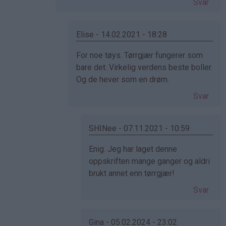
Svar
(ikke
bekreftet)
Elise - 14.02.2021 - 18:28
Som
For noe tøys. Tørrgjær fungerer som
svar
bare det. Virkelig verdens beste boller.
på
Og de hever som en drøm.
av
Svar
Cecilie
(ikke
bekreftet)
SHINee - 07.11.2021 - 10:59
Som
Enig. Jeg har laget denne
svar
oppskriften mange ganger og aldri
på
brukt annet enn tørrgjær!
av
Svar
Elise
(ikke
bekreftet)
Gina - 05.02.2024 - 23:02