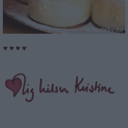
♥
♥
♥
♥