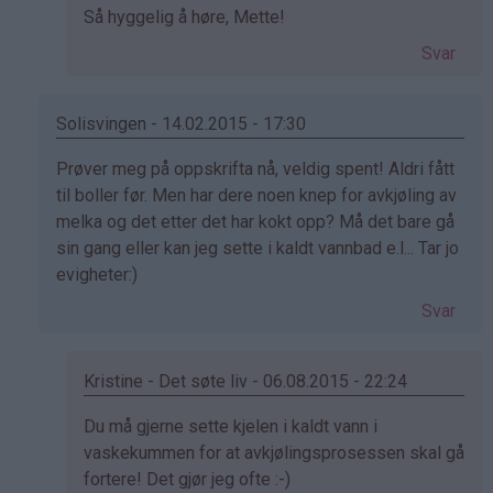
Som
Så hyggelig å høre, Mette!
svar
Svar
på
av
mette
Solisvingen - 14.02.2015 - 17:30
(ikke
Som
Prøver meg på oppskrifta nå, veldig spent! Aldri fått
bekreftet)
svar
til boller før. Men har dere noen knep for avkjøling av
på
melka og det etter det har kokt opp? Må det bare gå
av
sin gang eller kan jeg sette i kaldt vannbad e.l... Tar jo
Elinda
evigheter:)
(ikke
Svar
bekreftet)
Kristine - Det søte liv - 06.08.2015 - 22:24
Som
Du må gjerne sette kjelen i kaldt vann i
svar
vaskekummen for at avkjølingsprosessen skal gå
på
fortere! Det gjør jeg ofte :-)