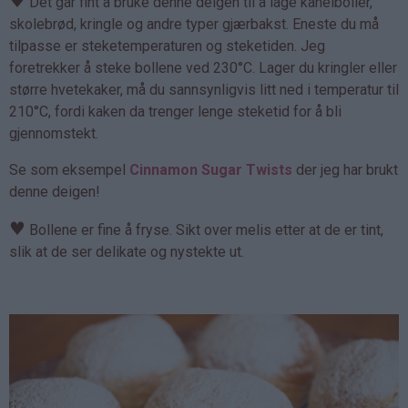
♥
Det går fint å bruke denne deigen til å lage kanelboller,
skolebrød, kringle og andre typer gjærbakst. Eneste du må
tilpasse er steketemperaturen og steketiden. Jeg
foretrekker å steke bollene ved 230°C. Lager du kringler eller
større hvetekaker, må du sannsynligvis litt ned i temperatur til
210°C, fordi kaken da trenger lenge steketid for å bli
gjennomstekt.
Se som eksempel
Cinnamon Sugar Twists
der jeg har brukt
denne deigen!
♥
Bollene er fine å fryse. Sikt over melis etter at de er tint,
slik at de ser delikate og nystekte ut.