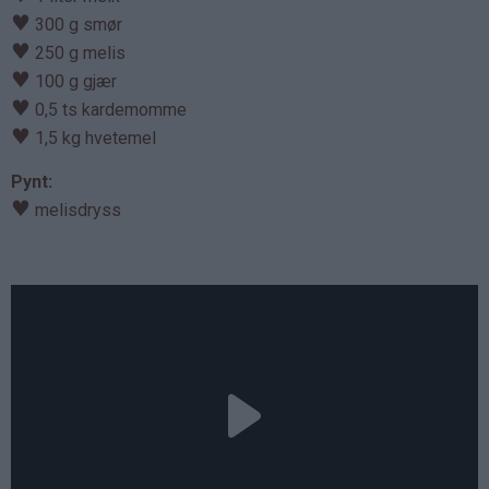
♥
300 g smør
♥
250 g melis
♥
100 g gjær
♥
0,5 ts kardemomme
♥
1,5 kg hvetemel
Pynt:
♥
melisdryss