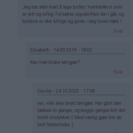
svar
Jeg har aldri klart å lage boller/ hvetebAkst som
på
er lett og luftig. Forsøkte oppskriften din i går, og
av
bollene er like luftige og gode i dag tusen takk !
Kristine
-
Svar
Det…
Elisabeth - 14.09.2019 - 18:02
Som
Kan man bruke tørrgjær?
svar
Svar
på
av
June
Cecilie - 24.10.2020 - 17:58
(ikke
Som
nei, ville ikke brukt tørrgjær. Har gjort den
bekreftet)
svar
tabben to ganger, og begge ganger blir det
på
totalt mislykket :( Med vanlig gjær blir de
av
helt fantastiske :)
Elisabeth