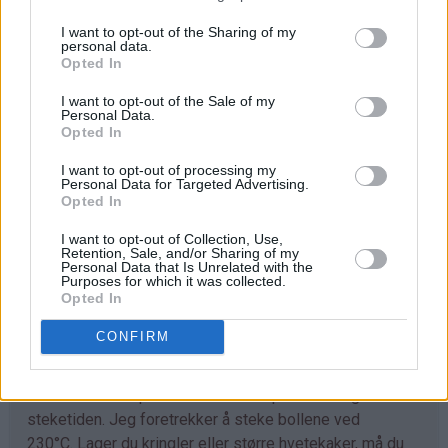
I want to opt-out of the Sharing of my
Trill ut bollene med en gang (ca 40 stk) og legg dem på
personal data.
bakepapirdekkede stekeplater. La dem heve lunt i 1
Opted In
time.
I want to opt-out of the Sale of my
Personal Data.
Stek bollene midt i ovnen ved 230°C i 7-10 minutter.
Opted In
Avkjøl. Sikt over melis før servering.
I want to opt-out of processing my
Personal Data for Targeted Advertising.
Opted In
Tips
I want to opt-out of Collection, Use,
♥
Retention, Sale, and/or Sharing of my
Tilpass melmengden. Det kan hende du trenger litt
Personal Data that Is Unrelated with the
mer enn det som er angitt i oppskriften. Deigen skal
Purposes for which it was collected.
Opted In
være god å trille og ikke løs og klissete.
CONFIRM
♥
Det går fint å bruke denne deigen til å lage
kanelboller, skolebrød, kringle og andre typer gjærbakst.
Eneste du må tilpasse er steketemperaturen og
steketiden. Jeg foretrekker å steke bollene ved
230°C. Lager du kringler eller større hvetekaker, må du