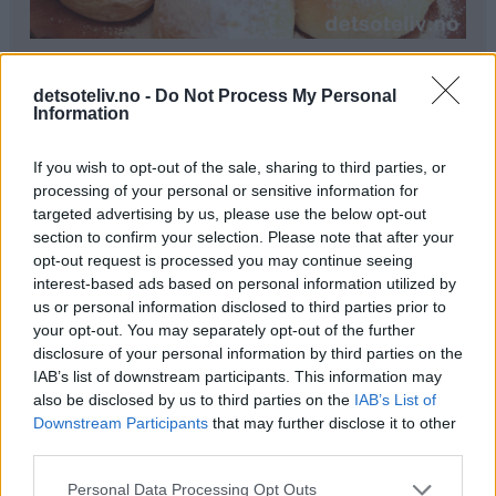
Ingredienser
detsoteliv.no -
Do Not Process My Personal
1 liter melk
Information
300 g smør
250 g melis
If you wish to opt-out of the sale, sharing to third parties, or
100 g gjær
processing of your personal or sensitive information for
0,5 ts kardemomme
targeted advertising by us, please use the below opt-out
section to confirm your selection. Please note that after your
1,5 kg hvetemel
opt-out request is processed you may continue seeing
interest-based ads based on personal information utilized by
Pynt:
us or personal information disclosed to third parties prior to
melisdryss
your opt-out. You may separately opt-out of the further
disclosure of your personal information by third parties on the
Fremgangsmåte
IAB’s list of downstream participants. This information may
also be disclosed by us to third parties on the
IAB’s List of
Kok opp melk, smør og melis. Avkjøl blandingen til den
Downstream Participants
that may further disclose it to other
er fingervarm (37°C). Rør gjæren ut i væsken. Bland i
third parties.
kardemomme og hvetemel (se tips). Elt deigen til den er
Personal Data Processing Opt Outs
smidig.