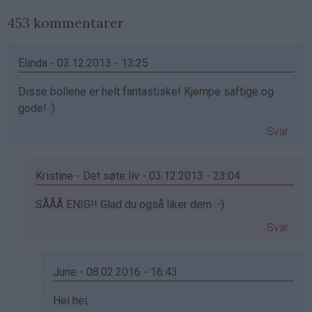
453 kommentarer
Elinda - 03.12.2013 - 13:25
Disse bollene er helt fantastiske! Kjempe saftige og
gode! :)
Svar
Kristine - Det søte liv - 03.12.2013 - 23:04
Som
SÅÅÅ ENIG!! Glad du også liker dem :-)
svar
Svar
på
av
Elinda
June - 08.02.2016 - 16:43
(ikke
Som
Hei hei,
bekreftet)