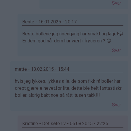
av
Svar
Cecilie
(ikke
bekreftet)
Bente - 16.01.2025 - 20:17
Som
Beste bollene jeg noengang har smakt og laget🤩
svar
Er dem god når dem har vært i fryseren ? 😊
på
Svar
av
Kristine
-
mette - 13.02.2015 - 15:44
Det…
Som
hvis jeg lykkes, lykkes alle. de som fikk rå boller har
svar
drept gjære e hevet.for lite. dette ble helt fantastiskr
på
boller. aldrig bakt noe så rått. tusen takk!!!
av
Svar
Elinda
(ikke
bekreftet)
Kristine - Det søte liv - 06.08.2015 - 22:25