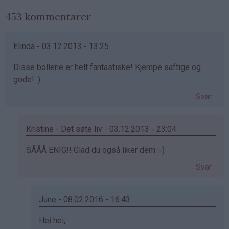
453 kommentarer
Elinda - 03.12.2013 - 13:25
Disse bollene er helt fantastiske! Kjempe saftige og
gode! :)
Svar
Kristine - Det søte liv - 03.12.2013 - 23:04
Som
SÅÅÅ ENIG!! Glad du også liker dem :-)
svar
Svar
på
av
Elinda
June - 08.02.2016 - 16:43
(ikke
Som
Hei hei,
bekreftet)