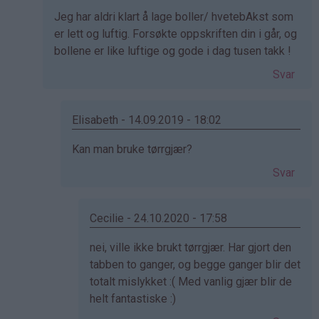
svar
Jeg har aldri klart å lage boller/ hvetebAkst som
på
er lett og luftig. Forsøkte oppskriften din i går, og
av
bollene er like luftige og gode i dag tusen takk !
Kristine
-
Svar
Det…
Elisabeth - 14.09.2019 - 18:02
Som
Kan man bruke tørrgjær?
svar
Svar
på
av
June
Cecilie - 24.10.2020 - 17:58
(ikke
Som
nei, ville ikke brukt tørrgjær. Har gjort den
bekreftet)
svar
tabben to ganger, og begge ganger blir det
på
totalt mislykket :( Med vanlig gjær blir de
av
helt fantastiske :)
Elisabeth