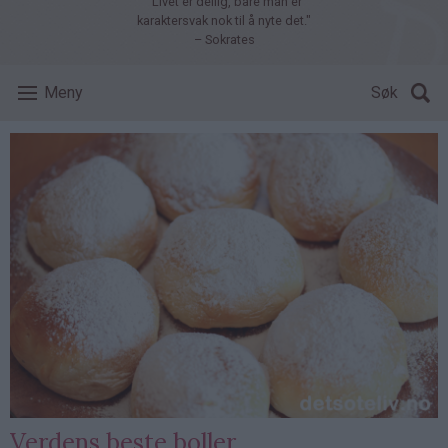
"Livet er deilig, bare man er
karaktersvak nok til å nyte det."
– Sokrates
Meny
Søk
Verdens beste boller