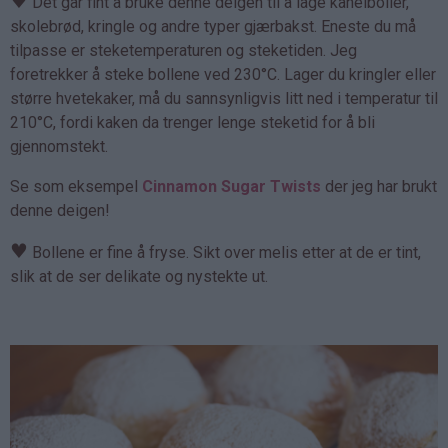
♥
Det går fint å bruke denne deigen til å lage kanelboller,
skolebrød, kringle og andre typer gjærbakst. Eneste du må
tilpasse er steketemperaturen og steketiden. Jeg
foretrekker å steke bollene ved 230°C. Lager du kringler eller
større hvetekaker, må du sannsynligvis litt ned i temperatur til
210°C, fordi kaken da trenger lenge steketid for å bli
gjennomstekt.
Se som eksempel
Cinnamon Sugar Twists
der jeg har brukt
denne deigen!
♥
Bollene er fine å fryse. Sikt over melis etter at de er tint,
slik at de ser delikate og nystekte ut.