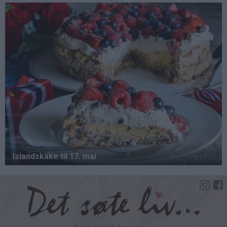
Hopp
til
hovedinnhold