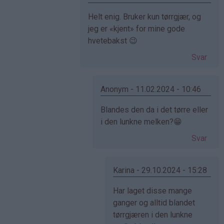
Som
Helt enig. Bruker kun tørrgjær, og
svar
jeg er «kjent» for mine gode
på
hvetebakst 😉
av
Svar
Elise
(ikke
bekreftet)
Anonym - 11.02.2024 - 10:46
Som
Blandes den da i det tørre eller
svar
i den lunkne melken?😁
på
Svar
av
Gina
(ikke
Karina - 29.10.2024 - 15:28
bekreftet)
Som
Har laget disse mange
svar
ganger og alltid blandet
på
tørrgjæren i den lunkne