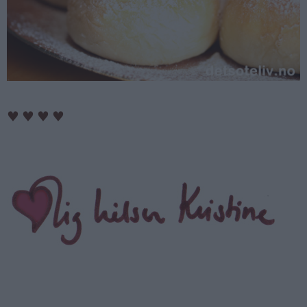
♥
♥
♥
♥