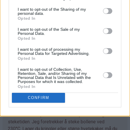
I want to opt-out of the Sharing of my
Trill ut bollene med en gang (ca 40 stk) og legg dem på
personal data.
bakepapirdekkede stekeplater. La dem heve lunt i 1
Opted In
time.
I want to opt-out of the Sale of my
Personal Data.
Stek bollene midt i ovnen ved 230°C i 7-10 minutter.
Opted In
Avkjøl. Sikt over melis før servering.
I want to opt-out of processing my
Personal Data for Targeted Advertising.
Opted In
Tips
I want to opt-out of Collection, Use,
♥
Retention, Sale, and/or Sharing of my
Tilpass melmengden. Det kan hende du trenger litt
Personal Data that Is Unrelated with the
mer enn det som er angitt i oppskriften. Deigen skal
Purposes for which it was collected.
Opted In
være god å trille og ikke løs og klissete.
CONFIRM
♥
Det går fint å bruke denne deigen til å lage
kanelboller, skolebrød, kringle og andre typer gjærbakst.
Eneste du må tilpasse er steketemperaturen og
steketiden. Jeg foretrekker å steke bollene ved
230°C. Lager du kringler eller større hvetekaker, må du