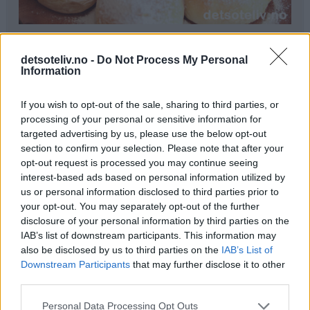
Ingredienser
detsoteliv.no -
Do Not Process My Personal
1 liter melk
Information
300 g smør
250 g melis
If you wish to opt-out of the sale, sharing to third parties, or
100 g gjær
processing of your personal or sensitive information for
0,5 ts kardemomme
targeted advertising by us, please use the below opt-out
section to confirm your selection. Please note that after your
1,5 kg hvetemel
opt-out request is processed you may continue seeing
interest-based ads based on personal information utilized by
Pynt:
us or personal information disclosed to third parties prior to
melisdryss
your opt-out. You may separately opt-out of the further
disclosure of your personal information by third parties on the
Fremgangsmåte
IAB’s list of downstream participants. This information may
also be disclosed by us to third parties on the
IAB’s List of
Kok opp melk, smør og melis. Avkjøl blandingen til den
Downstream Participants
that may further disclose it to other
er fingervarm (37°C). Rør gjæren ut i væsken. Bland i
third parties.
kardemomme og hvetemel (se tips). Elt deigen til den er
Personal Data Processing Opt Outs
smidig.