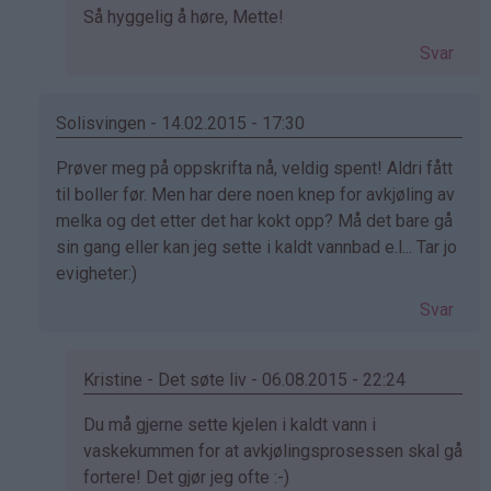
Som
Så hyggelig å høre, Mette!
svar
Svar
på
av
mette
Solisvingen - 14.02.2015 - 17:30
(ikke
Som
Prøver meg på oppskrifta nå, veldig spent! Aldri fått
bekreftet)
svar
til boller før. Men har dere noen knep for avkjøling av
på
melka og det etter det har kokt opp? Må det bare gå
av
sin gang eller kan jeg sette i kaldt vannbad e.l... Tar jo
Elinda
evigheter:)
(ikke
Svar
bekreftet)
Kristine - Det søte liv - 06.08.2015 - 22:24
Som
Du må gjerne sette kjelen i kaldt vann i
svar
vaskekummen for at avkjølingsprosessen skal gå
på
fortere! Det gjør jeg ofte :-)