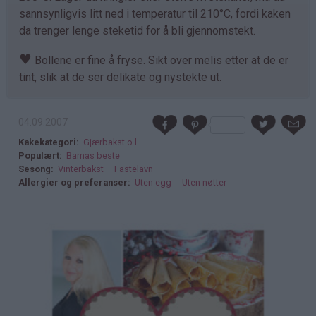
sannsynligvis litt ned i temperatur til 210°C, fordi kaken
da trenger lenge steketid for å bli gjennomstekt.
♥
Bollene er fine å fryse. Sikt over melis etter at de er
tint, slik at de ser delikate og nystekte ut.
04.09.2007
Kakekategori
Gjærbakst o.l.
Populært
Barnas beste
Sesong
Vinterbakst
Fastelavn
Allergier og preferanser
Uten egg
Uten nøtter