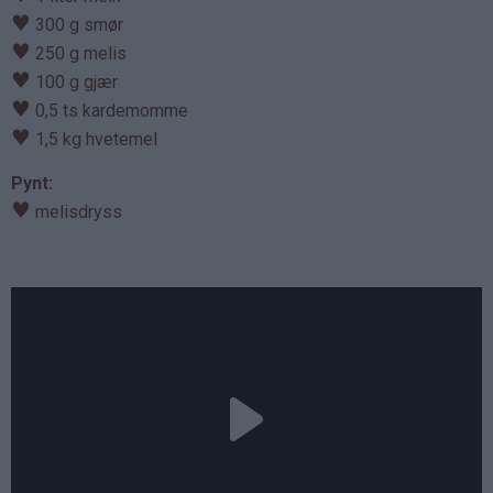
♥
300 g smør
♥
250 g melis
♥
100 g gjær
♥
0,5 ts kardemomme
♥
1,5 kg hvetemel
Pynt:
♥
melisdryss