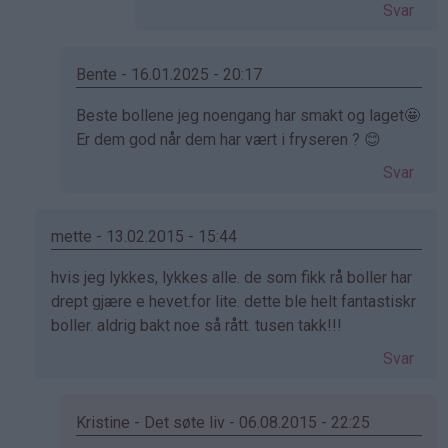
av
Svar
Cecilie
(ikke
bekreftet)
Bente - 16.01.2025 - 20:17
Som
Beste bollene jeg noengang har smakt og laget🤩
svar
Er dem god når dem har vært i fryseren ? 😊
på
Svar
av
Kristine
-
mette - 13.02.2015 - 15:44
Det…
Som
hvis jeg lykkes, lykkes alle. de som fikk rå boller har
svar
drept gjære e hevet.for lite. dette ble helt fantastiskr
på
boller. aldrig bakt noe så rått. tusen takk!!!
av
Svar
Elinda
(ikke
bekreftet)
Kristine - Det søte liv - 06.08.2015 - 22:25