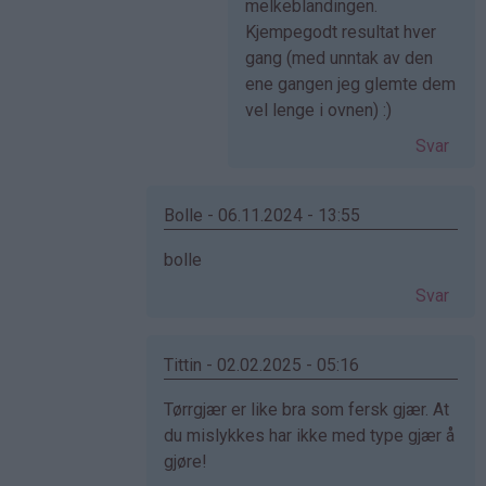
av
melkeblandingen.
Anonym
Kjempegodt resultat hver
(ikke
gang (med unntak av den
bekreftet)
ene gangen jeg glemte dem
vel lenge i ovnen) :)
Svar
Bolle - 06.11.2024 - 13:55
Som
bolle
svar
Svar
på
av
Cecilie
Tittin - 02.02.2025 - 05:16
(ikke
Som
Tørrgjær er like bra som fersk gjær. At
bekreftet)
svar
du mislykkes har ikke med type gjær å
på
gjøre!