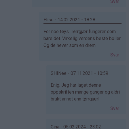
Svar
(ikke
bekreftet)
Elise - 14.02.2021 - 18:28
Som
For noe tøys. Tørrgjær fungerer som
svar
bare det. Virkelig verdens beste boller.
på
Og de hever som en drøm.
av
Svar
Cecilie
(ikke
bekreftet)
SHINee - 07.11.2021 - 10:59
Som
Enig. Jeg har laget denne
svar
oppskriften mange ganger og aldri
på
brukt annet enn tørrgjær!
av
Svar
Elise
(ikke
bekreftet)
Gina - 05.02.2024 - 23:02