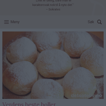
"Livet er deilig, bare man er
karaktersvak nok til å nyte det."
– Sokrates
Meny
Søk
Verdens beste boller