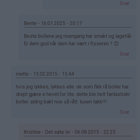
av
Svar
Cecilie
(ikke
bekreftet)
Bente - 16.01.2025 - 20:17
Som
Beste bollene jeg noengang har smakt og laget🤩
svar
Er dem god når dem har vært i fryseren ? 😊
på
Svar
av
Kristine
-
mette - 13.02.2015 - 15:44
Det…
Som
hvis jeg lykkes, lykkes alle. de som fikk rå boller har
svar
drept gjære e hevet.for lite. dette ble helt fantastiskr
på
boller. aldrig bakt noe så rått. tusen takk!!!
av
Svar
Elinda
(ikke
bekreftet)
Kristine - Det søte liv - 06.08.2015 - 22:25