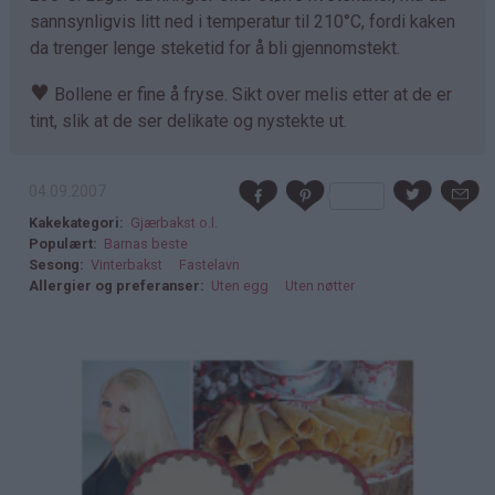
sannsynligvis litt ned i temperatur til 210°C, fordi kaken
da trenger lenge steketid for å bli gjennomstekt.
♥
Bollene er fine å fryse. Sikt over melis etter at de er
tint, slik at de ser delikate og nystekte ut.
04.09.2007
Kakekategori
Gjærbakst o.l.
Populært
Barnas beste
Sesong
Vinterbakst
Fastelavn
Allergier og preferanser
Uten egg
Uten nøtter