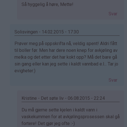
Som
Så hyggelig å høre, Mette!
svar
Svar
på
av
mette
Solisvingen - 14.02.2015 - 17:30
(ikke
Som
Prøver meg på oppskrifta nå, veldig spent! Aldri fått
bekreftet)
svar
til boller før. Men har dere noen knep for avkjøling av
på
melka og det etter det har kokt opp? Må det bare gå
av
sin gang eller kan jeg sette i kaldt vannbad e.l... Tar jo
Elinda
evigheter:)
(ikke
Svar
bekreftet)
Kristine - Det søte liv - 06.08.2015 - 22:24
Som
Du må gjerne sette kjelen i kaldt vann i
svar
vaskekummen for at avkjølingsprosessen skal gå
på
fortere! Det gjør jeg ofte :-)