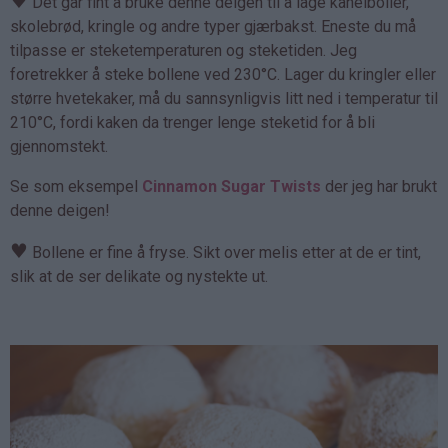
♥
Det går fint å bruke denne deigen til å lage kanelboller,
skolebrød, kringle og andre typer gjærbakst. Eneste du må
tilpasse er steketemperaturen og steketiden. Jeg
foretrekker å steke bollene ved 230°C. Lager du kringler eller
større hvetekaker, må du sannsynligvis litt ned i temperatur til
210°C, fordi kaken da trenger lenge steketid for å bli
gjennomstekt.
Se som eksempel
Cinnamon Sugar Twists
der jeg har brukt
denne deigen!
♥
Bollene er fine å fryse. Sikt over melis etter at de er tint,
slik at de ser delikate og nystekte ut.