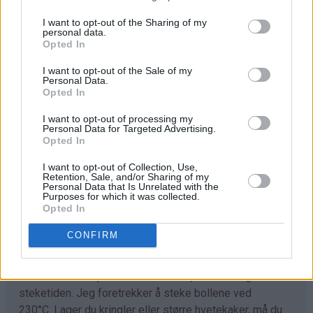
I want to opt-out of the Sharing of my
Trill ut bollene med en gang (ca 40 stk) og legg dem på
personal data.
bakepapirdekkede stekeplater. La dem heve lunt i 1
Opted In
time.
I want to opt-out of the Sale of my
Personal Data.
Stek bollene midt i ovnen ved 230°C i 7-10 minutter.
Opted In
Avkjøl. Sikt over melis før servering.
I want to opt-out of processing my
Personal Data for Targeted Advertising.
Opted In
Tips
I want to opt-out of Collection, Use,
♥
Retention, Sale, and/or Sharing of my
Tilpass melmengden. Det kan hende du trenger litt
Personal Data that Is Unrelated with the
mer enn det som er angitt i oppskriften. Deigen skal
Purposes for which it was collected.
Opted In
være god å trille og ikke løs og klissete.
CONFIRM
♥
Det går fint å bruke denne deigen til å lage
kanelboller, skolebrød, kringle og andre typer gjærbakst.
Eneste du må tilpasse er steketemperaturen og
steketiden. Jeg foretrekker å steke bollene ved
230°C. Lager du kringler eller større hvetekaker, må du