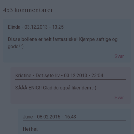
453 kommentarer
Elinda - 03.12.2013 - 13:25
Disse bollene er helt fantastiske! Kjempe saftige og
gode! :)
Svar
Kristine - Det søte liv - 03.12.2013 - 23:04
Som
SÅÅÅ ENIG!! Glad du også liker dem :-)
svar
Svar
på
av
Elinda
June - 08.02.2016 - 16:43
(ikke
Som
Hei hei,
bekreftet)