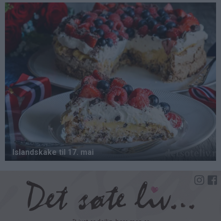
Hopp
til
hovedinnhold