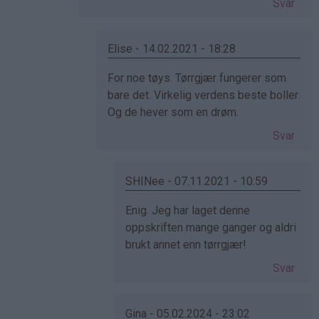
Svar
(ikke
bekreftet)
Elise - 14.02.2021 - 18:28
Som
For noe tøys. Tørrgjær fungerer som
svar
bare det. Virkelig verdens beste boller.
på
Og de hever som en drøm.
av
Svar
Cecilie
(ikke
bekreftet)
SHINee - 07.11.2021 - 10:59
Som
Enig. Jeg har laget denne
svar
oppskriften mange ganger og aldri
på
brukt annet enn tørrgjær!
av
Svar
Elise
(ikke
bekreftet)
Gina - 05.02.2024 - 23:02