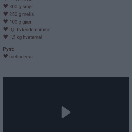
♥
300 g smør
♥
250 g melis
♥
100 g gjær
♥
0,5 ts kardemomme
♥
1,5 kg hvetemel
Pynt:
♥
melisdryss