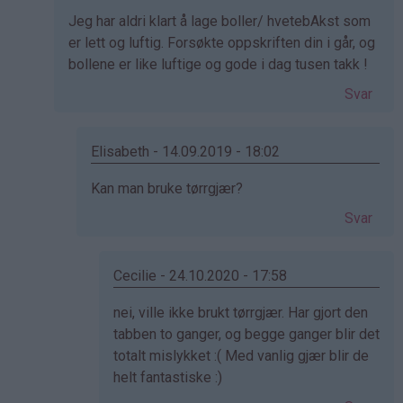
svar
Jeg har aldri klart å lage boller/ hvetebAkst som
på
er lett og luftig. Forsøkte oppskriften din i går, og
av
bollene er like luftige og gode i dag tusen takk !
Kristine
-
Svar
Det…
Elisabeth - 14.09.2019 - 18:02
Som
Kan man bruke tørrgjær?
svar
Svar
på
av
June
Cecilie - 24.10.2020 - 17:58
(ikke
Som
nei, ville ikke brukt tørrgjær. Har gjort den
bekreftet)
svar
tabben to ganger, og begge ganger blir det
på
totalt mislykket :( Med vanlig gjær blir de
av
helt fantastiske :)
Elisabeth