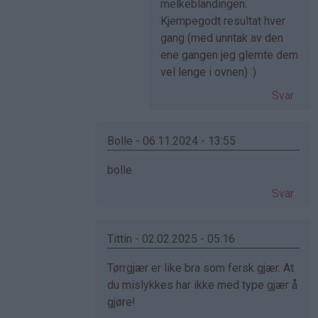
av
melkeblandingen.
Anonym
Kjempegodt resultat hver
(ikke
gang (med unntak av den
bekreftet)
ene gangen jeg glemte dem
vel lenge i ovnen) :)
Svar
Bolle - 06.11.2024 - 13:55
Som
bolle
svar
Svar
på
av
Cecilie
Tittin - 02.02.2025 - 05:16
(ikke
Som
Tørrgjær er like bra som fersk gjær. At
bekreftet)
svar
du mislykkes har ikke med type gjær å
på
gjøre!