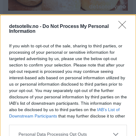
Ingredienser
detsoteliv.no -
Do Not Process My Personal
1 liter melk
Information
300 g smør
250 g melis
If you wish to opt-out of the sale, sharing to third parties, or
100 g gjær
processing of your personal or sensitive information for
0,5 ts kardemomme
targeted advertising by us, please use the below opt-out
section to confirm your selection. Please note that after your
1,5 kg hvetemel
opt-out request is processed you may continue seeing
interest-based ads based on personal information utilized by
Pynt:
us or personal information disclosed to third parties prior to
melisdryss
your opt-out. You may separately opt-out of the further
disclosure of your personal information by third parties on the
Fremgangsmåte
IAB’s list of downstream participants. This information may
also be disclosed by us to third parties on the
IAB’s List of
Kok opp melk, smør og melis. Avkjøl blandingen til den
Downstream Participants
that may further disclose it to other
er fingervarm (37°C). Rør gjæren ut i væsken. Bland i
third parties.
kardemomme og hvetemel (se tips). Elt deigen til den er
Personal Data Processing Opt Outs
smidig.