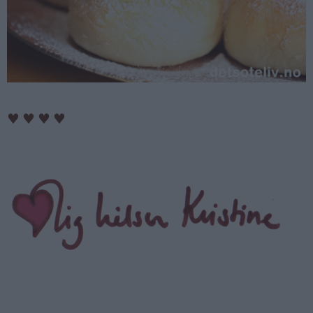
♥
♥
♥
♥