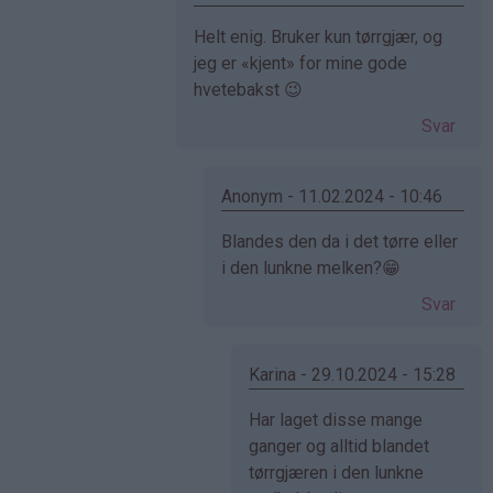
Som
Helt enig. Bruker kun tørrgjær, og
svar
jeg er «kjent» for mine gode
på
hvetebakst 😉
av
Svar
Elise
(ikke
bekreftet)
Anonym - 11.02.2024 - 10:46
Som
Blandes den da i det tørre eller
svar
i den lunkne melken?😁
på
Svar
av
Gina
(ikke
Karina - 29.10.2024 - 15:28
bekreftet)
Som
Har laget disse mange
svar
ganger og alltid blandet
på
tørrgjæren i den lunkne