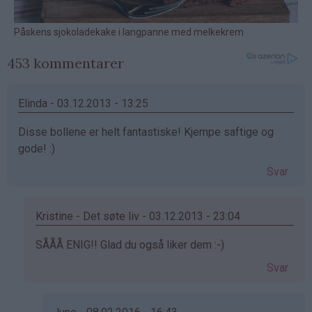
453 kommentarer
Elinda - 03.12.2013 - 13:25
Disse bollene er helt fantastiske! Kjempe saftige og
gode! :)
Svar
Kristine - Det søte liv - 03.12.2013 - 23:04
Som
SÅÅÅ ENIG!! Glad du også liker dem :-)
svar
Svar
på
av
Elinda