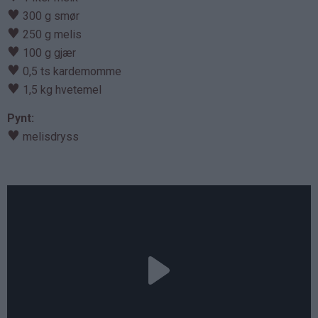
♥
300 g smør
♥
250 g melis
♥
100 g gjær
♥
0,5 ts kardemomme
♥
1,5 kg hvetemel
Pynt:
♥
melisdryss