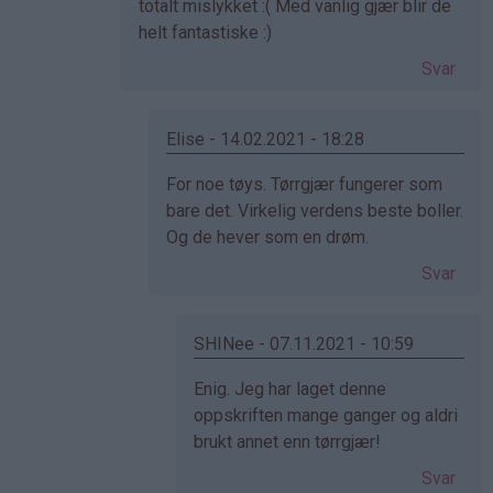
på
totalt mislykket :( Med vanlig gjær blir de
av
helt fantastiske :)
Elisabeth
Svar
(ikke
bekreftet)
Elise - 14.02.2021 - 18:28
Som
For noe tøys. Tørrgjær fungerer som
svar
bare det. Virkelig verdens beste boller.
på
Og de hever som en drøm.
av
Svar
Cecilie
(ikke
bekreftet)
SHINee - 07.11.2021 - 10:59
Som
Enig. Jeg har laget denne
svar
oppskriften mange ganger og aldri
på
brukt annet enn tørrgjær!
av
Svar