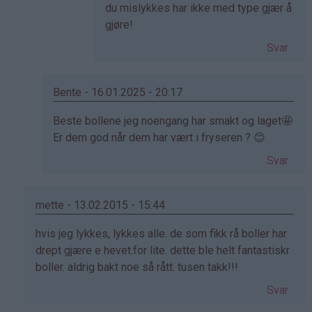
svar
du mislykkes har ikke med type gjær å
på
gjøre!
av
Svar
Cecilie
(ikke
bekreftet)
Bente - 16.01.2025 - 20:17
Som
Beste bollene jeg noengang har smakt og laget🤩
svar
Er dem god når dem har vært i fryseren ? 😊
på
Svar
av
Kristine
-
mette - 13.02.2015 - 15:44
Det…
Som
hvis jeg lykkes, lykkes alle. de som fikk rå boller har
svar
drept gjære e hevet.for lite. dette ble helt fantastiskr
på
boller. aldrig bakt noe så rått. tusen takk!!!
av
Svar
Elinda