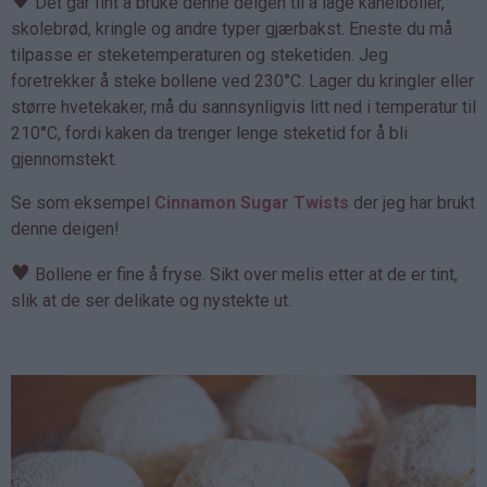
♥
Det går fint å bruke denne deigen til å lage kanelboller,
skolebrød, kringle og andre typer gjærbakst. Eneste du må
tilpasse er steketemperaturen og steketiden. Jeg
foretrekker å steke bollene ved 230°C. Lager du kringler eller
større hvetekaker, må du sannsynligvis litt ned i temperatur til
210°C, fordi kaken da trenger lenge steketid for å bli
gjennomstekt.
Se som eksempel
Cinnamon Sugar Twists
der jeg har brukt
denne deigen!
♥
Bollene er fine å fryse. Sikt over melis etter at de er tint,
slik at de ser delikate og nystekte ut.