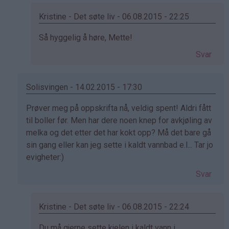
(ikke
bekreftet)
Kristine - Det søte liv - 06.08.2015 - 22:25
Som
Så hyggelig å høre, Mette!
svar
Svar
på
av
mette
Solisvingen - 14.02.2015 - 17:30
(ikke
Som
Prøver meg på oppskrifta nå, veldig spent! Aldri fått
bekreftet)
svar
til boller før. Men har dere noen knep for avkjøling av
på
melka og det etter det har kokt opp? Må det bare gå
av
sin gang eller kan jeg sette i kaldt vannbad e.l... Tar jo
Elinda
evigheter:)
(ikke
Svar
bekreftet)
Kristine - Det søte liv - 06.08.2015 - 22:24
Som
Du må gjerne sette kjelen i kaldt vann i