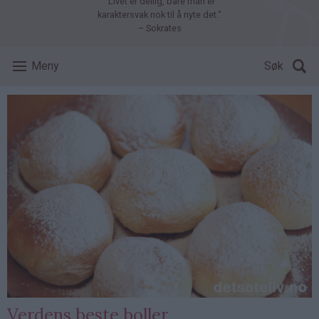
"Livet er deilig, bare man er
karaktersvak nok til å nyte det."
– Sokrates
Meny
Søk
Verdens beste boller