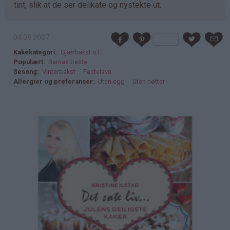
tint, slik at de ser delikate og nystekte ut.
04.09.2007
Kakekategori
Gjærbakst o.l.
Populært
Barnas beste
Sesong
Vinterbakst
Fastelavn
Allergier og preferanser
Uten egg
Uten nøtter