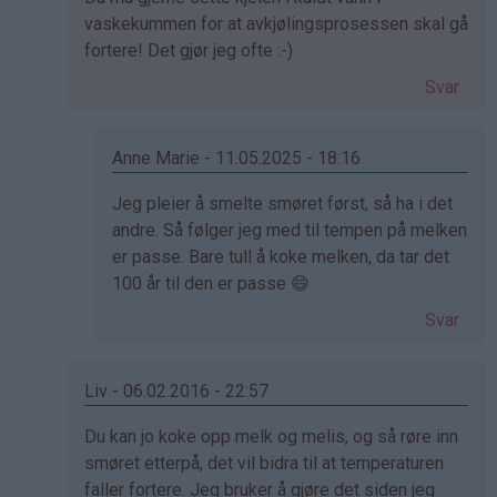
svar
vaskekummen for at avkjølingsprosessen skal gå
på
fortere! Det gjør jeg ofte :-)
av
Svar
Solisvingen
(ikke
bekreftet)
Anne Marie - 11.05.2025 - 18:16
Som
Jeg pleier å smelte smøret først, så ha i det
svar
andre. Så følger jeg med til tempen på melken
på
er passe. Bare tull å koke melken, da tar det
av
100 år til den er passe 😄
Kristine
Svar
-
Det…
Liv - 06.02.2016 - 22:57
Som
Du kan jo koke opp melk og melis, og så røre inn
svar
smøret etterpå, det vil bidra til at temperaturen
på
faller fortere. Jeg bruker å gjøre det siden jeg