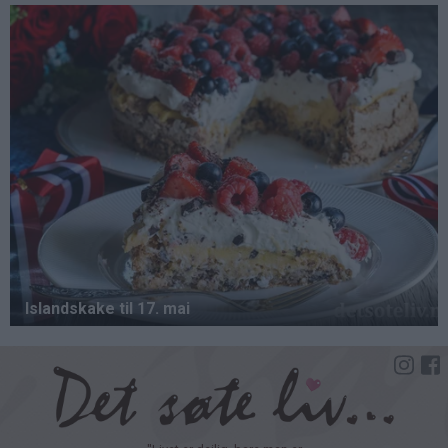
Hopp
til
hovedinnhold