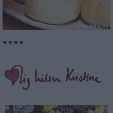
♥
♥
♥
♥