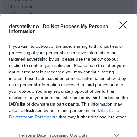
300 g smør
250 g melis
100 g gjær
detsoteliv.no -
Do Not Process My Personal
0,5 ts kardemomme
Information
1,5 kg hvetemel
If you wish to opt-out of the sale, sharing to third parties, or
Pynt:
processing of your personal or sensitive information for
melisdryss
targeted advertising by us, please use the below opt-out
section to confirm your selection. Please note that after your
opt-out request is processed you may continue seeing
Fremgangsmåte
interest-based ads based on personal information utilized by
Kok opp melk, smør og melis. Avkjøl blandingen til den
us or personal information disclosed to third parties prior to
er fingervarm (37°C). Rør gjæren ut i væsken. Bland i
your opt-out. You may separately opt-out of the further
disclosure of your personal information by third parties on the
kardemomme og hvetemel (se tips). Elt deigen til den er
IAB’s list of downstream participants. This information may
smidig.
also be disclosed by us to third parties on the
IAB’s List of
Downstream Participants
that may further disclose it to other
Trill ut bollene med en gang (ca 40 stk) og legg dem på
third parties.
bakepapirdekkede stekeplater. La dem heve lunt i 1
time.
Personal Data Processing Opt Outs