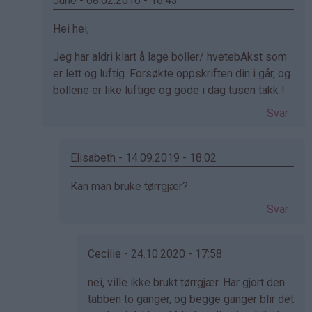
June - 08.02.2016 - 16:43
(ikke
Som
Hei hei,
bekreftet)
svar
Jeg har aldri klart å lage boller/ hvetebAkst som
på
er lett og luftig. Forsøkte oppskriften din i går, og
av
bollene er like luftige og gode i dag tusen takk !
Kristine
-
Svar
Det…
Elisabeth - 14.09.2019 - 18:02
Som
Kan man bruke tørrgjær?
svar
Svar
på
av
June
Cecilie - 24.10.2020 - 17:58
(ikke
Som
nei, ville ikke brukt tørrgjær. Har gjort den
bekreftet)
svar
tabben to ganger, og begge ganger blir det