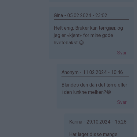
Elise
(ikke
bekreftet)
Gina - 05.02.2024 - 23:02
Som
Helt enig. Bruker kun tørrgjær, og
svar
jeg er «kjent» for mine gode
på
hvetebakst 😉
av
Svar
Elise
(ikke
bekreftet)
Anonym - 11.02.2024 - 10:46
Som
Blandes den da i det tørre eller
svar
i den lunkne melken?😁
på
Svar
av
Gina
(ikke
Karina - 29.10.2024 - 15:28
bekreftet)
Som
Har laget disse mange