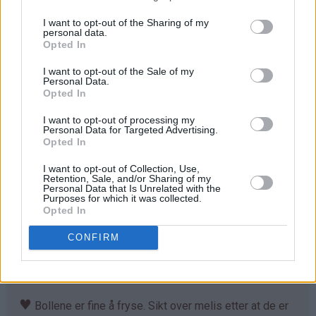
Stek bollene midt i ovnen ved 230°C i 7-10 minutter.
I want to opt-out of the Sharing of my
personal data.
Avkjøl. Sikt over melis før servering.
Opted In
I want to opt-out of the Sale of my
Personal Data.
Tips
Opted In
♥
Tilpass melmengden. Det kan hende du trenger litt
I want to opt-out of processing my
mer enn det som er angitt i oppskriften. Deigen skal
Personal Data for Targeted Advertising.
Opted In
være god å trille og ikke løs og klissete.
I want to opt-out of Collection, Use,
♥
Det går fint å bruke denne deigen til å lage
Retention, Sale, and/or Sharing of my
Personal Data that Is Unrelated with the
kanelboller, skolebrød, kringle og andre typer gjærbakst.
Purposes for which it was collected.
Eneste du må tilpasse er steketemperaturen og
Opted In
steketiden. Jeg foretrekker å steke bollene ved
CONFIRM
230°C. Lager du kringler eller større hvetekaker, må du
sannsynligvis litt ned i temperatur til 210°C, fordi kaken
da trenger lenge steketid for å bli gjennomstekt.
♥
Bollene er fine å fryse. Sikt over melis etter at de er