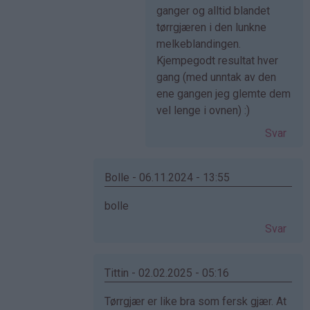
svar
ganger og alltid blandet
på
tørrgjæren i den lunkne
av
melkeblandingen.
Anonym
Kjempegodt resultat hver
(ikke
gang (med unntak av den
bekreftet)
ene gangen jeg glemte dem
vel lenge i ovnen) :)
Svar
Bolle - 06.11.2024 - 13:55
Som
bolle
svar
Svar
på
av
Cecilie
Tittin - 02.02.2025 - 05:16
(ikke
Som
Tørrgjær er like bra som fersk gjær. At
bekreftet)