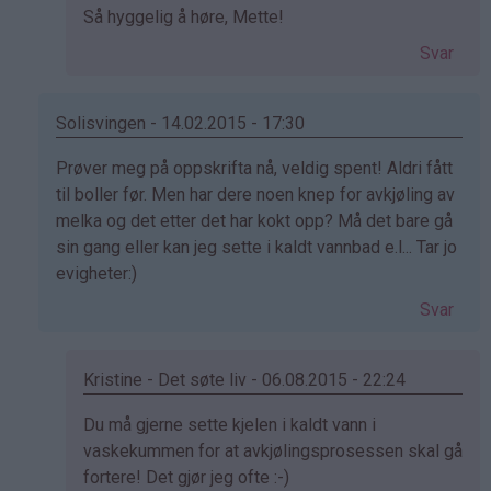
Som
Så hyggelig å høre, Mette!
svar
Svar
på
av
mette
Solisvingen - 14.02.2015 - 17:30
(ikke
Som
Prøver meg på oppskrifta nå, veldig spent! Aldri fått
bekreftet)
svar
til boller før. Men har dere noen knep for avkjøling av
på
melka og det etter det har kokt opp? Må det bare gå
av
sin gang eller kan jeg sette i kaldt vannbad e.l... Tar jo
Elinda
evigheter:)
(ikke
Svar
bekreftet)
Kristine - Det søte liv - 06.08.2015 - 22:24
Som
Du må gjerne sette kjelen i kaldt vann i
svar
vaskekummen for at avkjølingsprosessen skal gå
på
fortere! Det gjør jeg ofte :-)