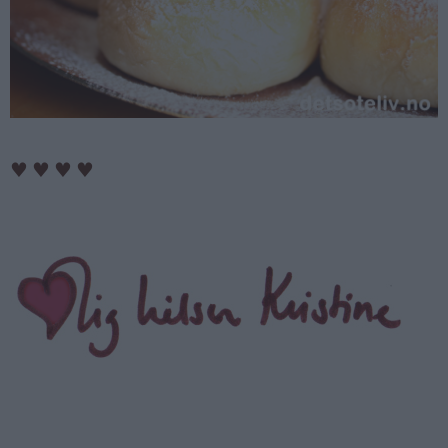
♥
♥
♥
♥