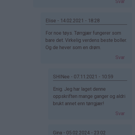
Svar
(ikke
bekreftet)
Elise - 14.02.2021 - 18:28
Som
For noe tøys. Tørrgjær fungerer som
svar
bare det. Virkelig verdens beste boller.
på
Og de hever som en drøm.
av
Svar
Cecilie
(ikke
bekreftet)
SHINee - 07.11.2021 - 10:59
Som
Enig. Jeg har laget denne
svar
oppskriften mange ganger og aldri
på
brukt annet enn tørrgjær!
av
Svar
Elise
(ikke
bekreftet)
Gina - 05.02.2024 - 23:02