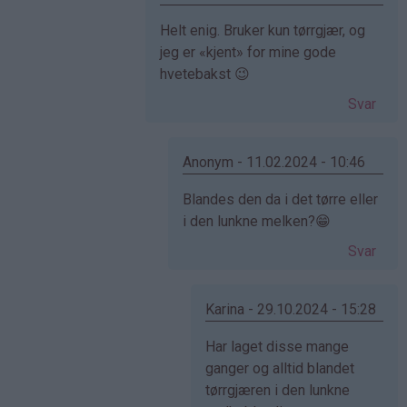
Som
Helt enig. Bruker kun tørrgjær, og
svar
jeg er «kjent» for mine gode
på
hvetebakst 😉
av
Svar
Elise
(ikke
bekreftet)
Anonym - 11.02.2024 - 10:46
Som
Blandes den da i det tørre eller
svar
i den lunkne melken?😁
på
Svar
av
Gina
(ikke
Karina - 29.10.2024 - 15:28
bekreftet)
Som
Har laget disse mange
svar
ganger og alltid blandet
på
tørrgjæren i den lunkne