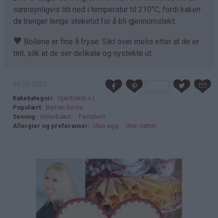
sannsynligvis litt ned i temperatur til 210°C, fordi kaken
da trenger lenge steketid for å bli gjennomstekt.
♥
Bollene er fine å fryse. Sikt over melis etter at de er
tint, slik at de ser delikate og nystekte ut.
04.09.2007
Kakekategori
Gjærbakst o.l.
Populært
Barnas beste
Sesong
Vinterbakst
Fastelavn
Allergier og preferanser
Uten egg
Uten nøtter