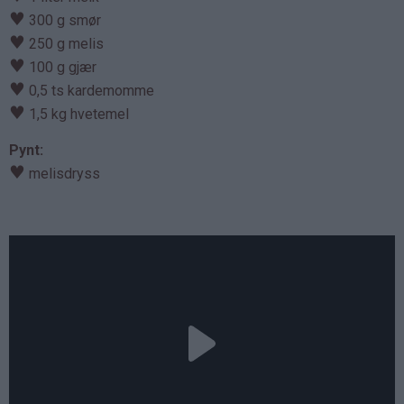
♥
300 g smør
♥
250 g melis
♥
100 g gjær
♥
0,5 ts kardemomme
♥
1,5 kg hvetemel
Pynt:
♥
melisdryss