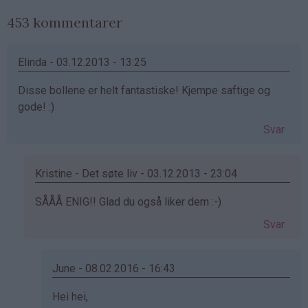
453 kommentarer
Elinda - 03.12.2013 - 13:25
Disse bollene er helt fantastiske! Kjempe saftige og
gode! :)
Svar
Kristine - Det søte liv - 03.12.2013 - 23:04
Som
SÅÅÅ ENIG!! Glad du også liker dem :-)
svar
Svar
på
av
Elinda
June - 08.02.2016 - 16:43
(ikke
Som
Hei hei,
bekreftet)