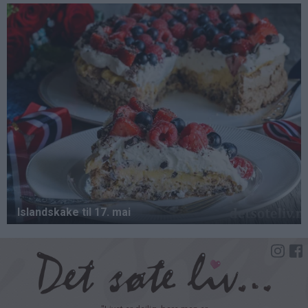
Hopp
til
hovedinnhold