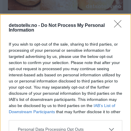
Ingredienser
detsoteliv.no -
Do Not Process My Personal
1 liter melk
Information
300 g smør
250 g melis
If you wish to opt-out of the sale, sharing to third parties, or
100 g gjær
processing of your personal or sensitive information for
0,5 ts kardemomme
targeted advertising by us, please use the below opt-out
section to confirm your selection. Please note that after your
1,5 kg hvetemel
opt-out request is processed you may continue seeing
interest-based ads based on personal information utilized by
Pynt:
us or personal information disclosed to third parties prior to
melisdryss
your opt-out. You may separately opt-out of the further
disclosure of your personal information by third parties on the
Fremgangsmåte
IAB’s list of downstream participants. This information may
also be disclosed by us to third parties on the
IAB’s List of
Kok opp melk, smør og melis. Avkjøl blandingen til den
Downstream Participants
that may further disclose it to other
er fingervarm (37°C). Rør gjæren ut i væsken. Bland i
third parties.
kardemomme og hvetemel (se tips). Elt deigen til den er
Personal Data Processing Opt Outs
smidig.