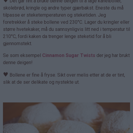
♥
Det går fint å bruke denne deigen til å lage kanelboller,
skolebrød, kringle og andre typer gjærbakst. Eneste du må
tilpasse er steketemperaturen og steketiden. Jeg
foretrekker å steke bollene ved 230°C. Lager du kringler eller
større hvetekaker, må du sannsynligvis litt ned i temperatur til
210°C, fordi kaken da trenger lenge steketid for å bli
gjennomstekt.
Se som eksempel
Cinnamon Sugar Twists
der jeg har brukt
denne deigen!
♥
Bollene er fine å fryse. Sikt over melis etter at de er tint,
slik at de ser delikate og nystekte ut.