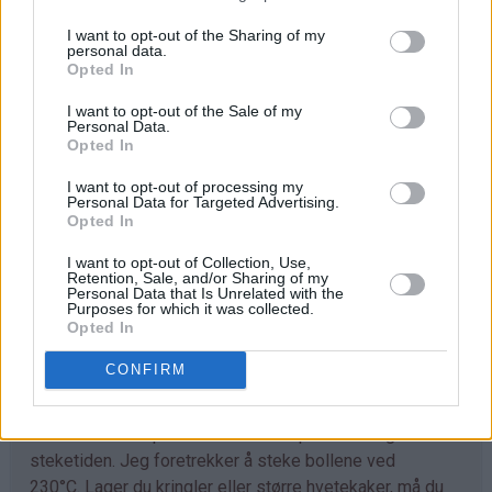
I want to opt-out of the Sharing of my
Trill ut bollene med en gang (ca 40 stk) og legg dem på
personal data.
bakepapirdekkede stekeplater. La dem heve lunt i 1
Opted In
time.
I want to opt-out of the Sale of my
Personal Data.
Stek bollene midt i ovnen ved 230°C i 7-10 minutter.
Opted In
Avkjøl. Sikt over melis før servering.
I want to opt-out of processing my
Personal Data for Targeted Advertising.
Opted In
Tips
I want to opt-out of Collection, Use,
♥
Retention, Sale, and/or Sharing of my
Tilpass melmengden. Det kan hende du trenger litt
Personal Data that Is Unrelated with the
mer enn det som er angitt i oppskriften. Deigen skal
Purposes for which it was collected.
Opted In
være god å trille og ikke løs og klissete.
CONFIRM
♥
Det går fint å bruke denne deigen til å lage
kanelboller, skolebrød, kringle og andre typer gjærbakst.
Eneste du må tilpasse er steketemperaturen og
steketiden. Jeg foretrekker å steke bollene ved
230°C. Lager du kringler eller større hvetekaker, må du