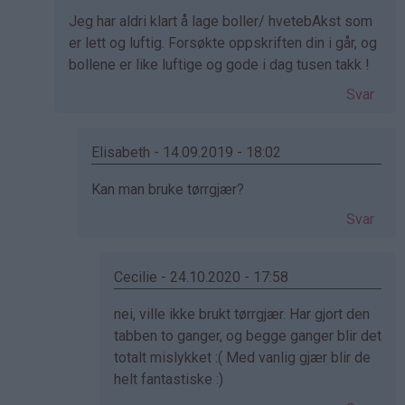
svar
Jeg har aldri klart å lage boller/ hvetebAkst som
på
er lett og luftig. Forsøkte oppskriften din i går, og
av
bollene er like luftige og gode i dag tusen takk !
Kristine
-
Svar
Det…
Elisabeth - 14.09.2019 - 18:02
Som
Kan man bruke tørrgjær?
svar
Svar
på
av
June
Cecilie - 24.10.2020 - 17:58
(ikke
Som
nei, ville ikke brukt tørrgjær. Har gjort den
bekreftet)
svar
tabben to ganger, og begge ganger blir det
på
totalt mislykket :( Med vanlig gjær blir de
av
helt fantastiske :)
Elisabeth