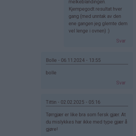
av
melkeblandingen.
Anonym
Kjempegodt resultat hver
(ikke
gang (med unntak av den
bekreftet)
ene gangen jeg glemte dem
vel lenge i ovnen) :)
Svar
Bolle - 06.11.2024 - 13:55
Som
bolle
svar
Svar
på
av
Cecilie
Tittin - 02.02.2025 - 05:16
(ikke
Som
Tørrgjær er like bra som fersk gjær. At
bekreftet)
svar
du mislykkes har ikke med type gjær å
på
gjøre!