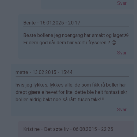
av
Svar
Cecilie
(ikke
bekreftet)
Bente - 16.01.2025 - 20:17
Som
Beste bollene jeg noengang har smakt og laget🤩
svar
Er dem god når dem har vært i fryseren ? 😊
på
Svar
av
Kristine
-
mette - 13.02.2015 - 15:44
Det…
Som
hvis jeg lykkes, lykkes alle. de som fikk rå boller har
svar
drept gjære e hevet.for lite. dette ble helt fantastiskr
på
boller. aldrig bakt noe så rått. tusen takk!!!
av
Svar
Elinda
(ikke
bekreftet)
Kristine - Det søte liv - 06.08.2015 - 22:25