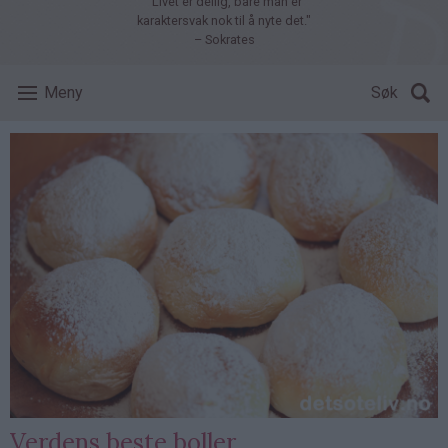
"Livet er deilig, bare man er
karaktersvak nok til å nyte det."
– Sokrates
Meny
Søk
Verdens beste boller