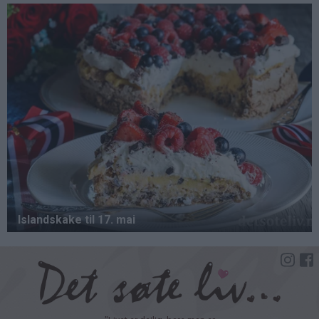
Hopp
til
hovedinnhold