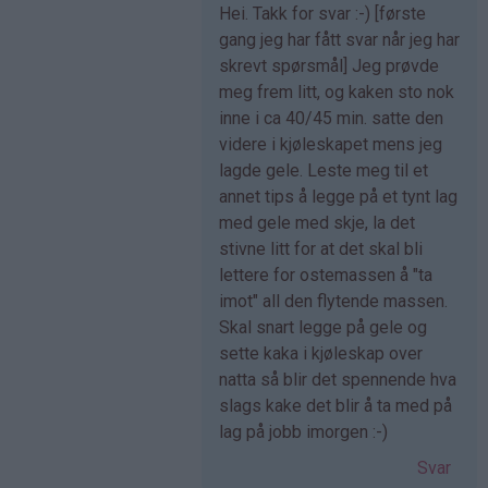
Som
Hei. Takk for svar :-) [første
svar
gang jeg har fått svar når jeg har
på
skrevt spørsmål] Jeg prøvde
av
meg frem litt, og kaken sto nok
Ingrid
inne i ca 40/45 min. satte den
(ikke
videre i kjøleskapet mens jeg
bekreftet)
lagde gele. Leste meg til et
annet tips å legge på et tynt lag
med gele med skje, la det
stivne litt for at det skal bli
lettere for ostemassen å "ta
imot" all den flytende massen.
Skal snart legge på gele og
sette kaka i kjøleskap over
natta så blir det spennende hva
slags kake det blir å ta med på
lag på jobb imorgen :-)
Svar