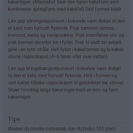
kakeringen. (Alternativt: bruk den typen kakeform som
kombinerer springform med kakefat) Sett formen kaldt.
Løs opp sitrongelépulveret i kokende vann. Avkjøl til den
er kald, men fortsatt flytende. Pisk sammen rømme,
kremost, melis og vaniljesukker. Pisk kremfløten stiv og
pisk kremen deretter inn i fyllet. Pisk til slutt inn avkjølt
gelé i en tynn stråle. Hell fyllet i kakeformen og la kaken
stivne i kjøleskapet (4–6 timer eller over natten).
Løs opp bringebærgelépulveret i kokende vann. Avkjøl
til den er kald, men fortsatt flytende. Hell i formen og
sett kaken tilbake i kjøleskapet til gelélokket har stivnet.
Skjær forsiktig langs kakeringen med en kniv og fjern
kakeringen.
Tips
Ønsker du mindre ostesmak, kan du bruke 125 gram