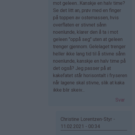
på
mot geleen...Kanskje en halv time?
av
Se det litt an, prøv med en finger
Christine
på toppen av ostemassen, hvis
Lore…
overflaten er stivnet sånn
(ikke
noenlunde, klarer den å ta i mot
bekreftet)
geleen "oppå seg" uten at geleen
trenger gjennom. Gelelaget trenger
heller ikke lang tid til å stivne sånn
noenlunde, kanskje en halv time på
det også? Jeg passer på at
kakefatet står horisontalt i fryseren
når lagene skal stivne, slik at kaka
ikke blir skeiv...
Svar
Christine Lorentzen-Styr -
11.02.2021 - 00:34