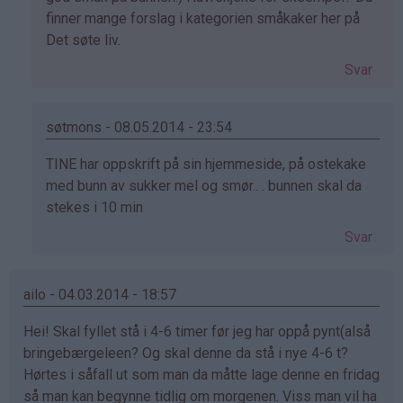
av
finner mange forslag i kategorien småkaker her på
Anne
Det søte liv.
Britt
Svar
Kisen
(ikke
bekreftet)
søtmons - 08.05.2014 - 23:54
Som
TINE har oppskrift på sin hjemmeside, på ostekake
svar
med bunn av sukker mel og smør.. . bunnen skal da
på
stekes i 10 min
av
Svar
Anne
Britt
Kisen
ailo - 04.03.2014 - 18:57
(ikke
Hei! Skal fyllet stå i 4-6 timer før jeg har oppå pynt(alså
bekreftet)
bringebærgeleen? Og skal denne da stå i nye 4-6 t?
Hørtes i såfall ut som man da måtte lage denne en fridag
så man kan begynne tidlig om morgenen. Viss man vil ha