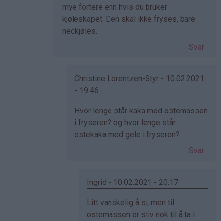
bekreftet)
mye fortere enn hvis du bruker
kjøleskapet. Den skal ikke fryses, bare
nedkjøles.
Svar
Christine Lorentzen-Styr - 10.02.2021
- 19:46
Som
Hvor lenge står kaka med ostemassen
svar
i fryseren? og hvor lenge står
på
ostekaka med gele i fryseren?
av
Svar
Ingrid
(ikke
bekreftet)
Ingrid - 10.02.2021 - 20:17
Som
Litt vanskelig å si, men til
svar
ostemassen er stiv nok til å ta i