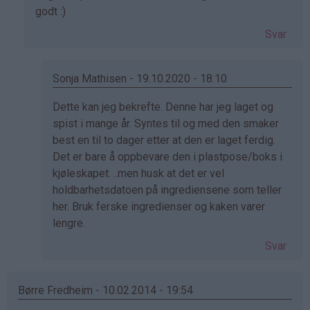
svar
godt :)
på
Svar
av
Aslaug
(ikke
Sonja Mathisen - 19.10.2020 - 18:10
bekreftet)
Som
Dette kan jeg bekrefte. Denne har jeg laget og
svar
spist i mange år. Syntes til og med den smaker
på
best en til to dager etter at den er laget ferdig.
av
Det er bare å oppbevare den i plastpose/boks i
Wenche
kjøleskapet. ..men husk at det er vel
(ikke
holdbarhetsdatoen på ingrediensene som teller
bekreftet)
her. Bruk ferske ingredienser og kaken varer
lengre.
Svar
Børre Fredheim - 10.02.2014 - 19:54