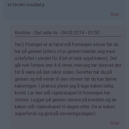
et ferskt resultat:p
Svar
Kristine - Det søte liv - 06.03.2014 - 01:50
Som
Hei:) Poenget er at først må fromasjen stivne før du
svar
har på geleen (ellers vil jo geleen blande seg med
på
ostefyllet i stedet for å bli et lokk oppå kaken). Det
av
går nok fortere enn 4-6 timer, men jeg har skrevet det
ailo
for å være på den sikre siden. Deretter har du på
(ikke
geleen og må vente til den stivner før du kan fjerne
bekreftet)
kakeringen. I praksis pleier jeg å lage kaken tidlig
kveld. Lar den stå i kjøleskapet til fromasjen har
stivnet. Legger på geleen senere på kvelden og lar
kaken stå i kjøleskapet til dagen etter. Da er kaken
superfersk og god på serveringsdagen:)
Svar