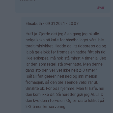
Svar
Elisabeth - 09.01.2021 - 20:07
Som
Huff ja. Gjorde det jeg å en gang jeg skulle
svar
selge kaka på kafe for håndballaget vårt.. ble
på
totalt mislykket. Hadde da litt tidspress og og
av
la på gelelokk før fromasjen hadde fått sin tid
Eli
i kjøleskapet.. må nok stå minst 4 timer ja. Jeg
(ikke
lar den som regel stå over natta. Men denne
bekreftet)
gang sto den vel, vet ikke helt 2-3 timer?
Isåfall falt geleen helt ned og inni mellon
fromasjen, så den ble seende veldi rar ut.
Smakte ok. For oss hjemme. Men til kafe, nei
den kom ikke dit. Så heretter gjør jeg ALLTID
den kvelden i forveien. Og tar siste lokket på
2-3 timer før servering.