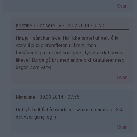
Svar
Kristine - Det søte liv - 14.02.2014 - 01:35
Som
Hm, ja - sånt kan skje. Har ikke testet ut selv å la
svar
være å piske kremfløten til krem, men
på
forhåpentligvis er det nok gele i fyllet at det stivner
av
likevel. Burde gå bra med andre ord. Gratulerer med
Tina
dagen som var:-)
(ikke
Svar
bekreftet)
Marianne - 30.03.2014 - 07:55
Som
Det går helt fint å blande alt sammen samtidig. Gjør
svar
det hver gang jeg :)
på
Svar
av