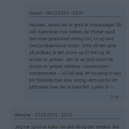
Sissel - 08.03.2024 - 20:41
Som
Heisann, synes det er greit at fromasjlaget får
svar
stå i kjøleskap over natten, da stivner også
på
det siste gelelokket veldig fort, til og med
av
med jordbærskiver under....bitte litt rød gele,
Naomi
så jordbær, la det stivne ca 30 min og så
(ikke
resten av geleen....det tar en god stund før
bekreftet)
resten av geleen størkner i kasserollen i
romtempratur....i så fall lunk litt forsiktig til den
blir flytende men ikke veldig varm kan bli litt
luftbobler men det er bare fint.. Lykke til ☺️
Svar
Wenche - 07.05.2015 - 20:29
Som
Jeg har spist av kaka i en uke nå og den smaker like