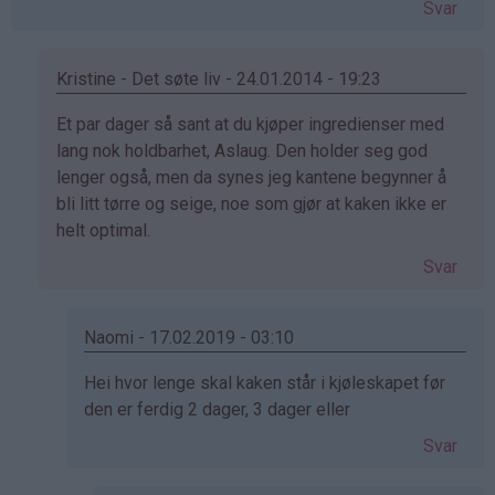
Svar
Kristine - Det søte liv - 24.01.2014 - 19:23
Som
Et par dager så sant at du kjøper ingredienser med
svar
lang nok holdbarhet, Aslaug. Den holder seg god
på
lenger også, men da synes jeg kantene begynner å
av
bli litt tørre og seige, noe som gjør at kaken ikke er
Aslaug
helt optimal.
(ikke
Svar
bekreftet)
Naomi - 17.02.2019 - 03:10
Som
Hei hvor lenge skal kaken står i kjøleskapet før
svar
den er ferdig 2 dager, 3 dager eller
på
Svar
av
Kristine