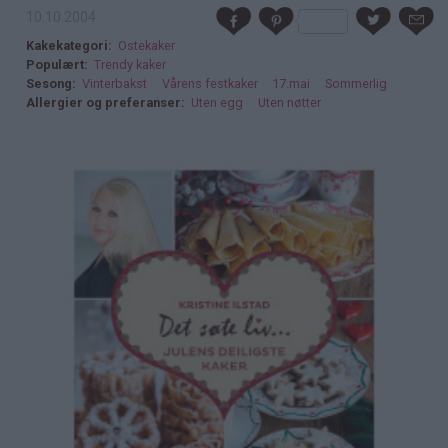
10.10.2004
Kakekategori
Ostekaker
Populært
Trendy kaker
Sesong
Vinterbakst
Vårens festkaker
17.mai
Sommerlig
Allergier og preferanser
Uten egg
Uten nøtter