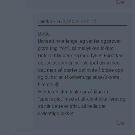
Svar
Jarkko - 16.07.2022 - 20:17
Som
Dette.
svar
Uansett hvor lenge jeg venter og prøver
på
gjøre ting "fort", så mislykkes lokket.
av
Geléen blander seg med fyllet. Først kan
Elisabeth
det se ut som en har sluppet unna med
(ikke
det, men så starter det hvite å boble opp
bekreftet)
og du har en tåkeheim/galakse/skyete
himmel 😄
Hadde en liten tanke om å lage et
"sperresjikt" med et ultratynt lokk først og
så når dette er stivt, så helle der
ordentlige lokket.
Svar