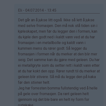
Eli - 04.07.2014 - 13:45
Som
Det går an å jukse litt også. Ikke så lett å jukse
svar
med selve fromasjen. Den må nok stå tiden sin i
på
kjøleskapet, men før du legger den i formen, kan
av
du kjøle den godt ned i kaldt vann ved at du har
Kristine
fromasjen i en metallbolle og kaldt vann i
-
kummen mens du rører godt. Så legger du
Det…
fromasjen i formen når du merker at den blir mer
seig. Det samme kan du gjøre med geleen. Du har
ei metallgryte som du setter rett i kaldt vann etter
at du har kokt den opp. Rører rundt til du merker at
geleen blir stivere. Så må du legge den på kaka
før den stivner helt.
Jeg har forresten bomma fullstendig ved å helle
på gele over fromasjen. Da rant geleen helt
gjennom og det ble bare en helt ny form for
ostekake.