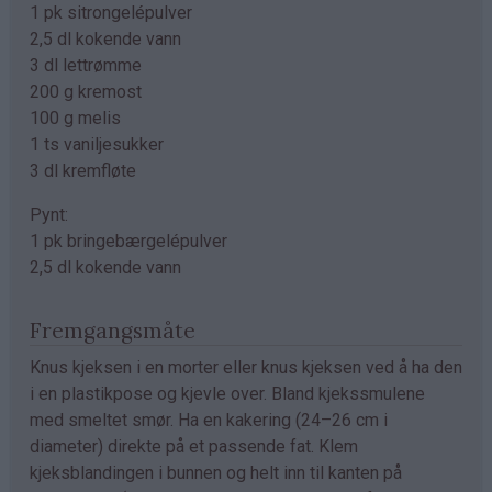
1 pk sitrongelépulver
2,5 dl kokende vann
3 dl lettrømme
200 g kremost
100 g melis
1 ts vaniljesukker
3 dl kremfløte
Pynt:
1 pk bringebærgelépulver
2,5 dl kokende vann
Fremgangsmåte
Knus kjeksen i en morter eller knus kjeksen ved å ha den
i en plastikpose og kjevle over. Bland kjekssmulene
med smeltet smør. Ha en kakering (24–26 cm i
diameter) direkte på et passende fat. Klem
kjeksblandingen i bunnen og helt inn til kanten på