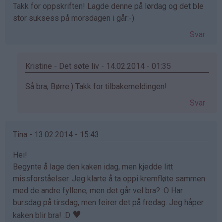
Takk for oppskriften! Lagde denne på lørdag og det ble
stor suksess på morsdagen i går:-)
Svar
Kristine - Det søte liv - 14.02.2014 - 01:35
Som
Så bra, Børre:) Takk for tilbakemeldingen!
svar
Svar
på
av
Børre
Tina - 13.02.2014 - 15:43
Fredheim
Hei!
(ikke
Begynte å lage den kaken idag, men kjedde litt
bekreftet)
missforståelser. Jeg klarte å ta oppi kremfløte sammen
med de andre fyllene, men det går vel bra? :O Har
bursdag på tirsdag, men feirer det på fredag. Jeg håper
♥
kaken blir bra! :D