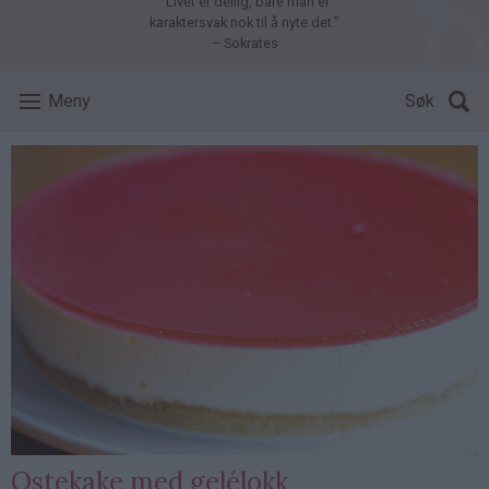
"Livet er deilig, bare man er
karaktersvak nok til å nyte det."
– Sokrates
Meny
Søk
Ostekake med gelélokk