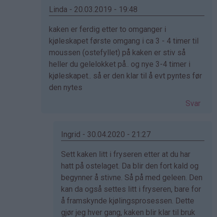
-
Linda - 20.03.2019 - 19:48
Det…
Som
kaken er ferdig etter to omganger i
svar
kjøleskapet første omgang i ca 3 - 4 timer til
på
moussen (ostefyllet) på kaken er stiv så
av
heller du gelelokket på.. og nye 3-4 timer i
Naomi
kjøleskapet.. så er den klar til å evt pyntes før
(ikke
den nytes
bekreftet)
Svar
Ingrid - 30.04.2020 - 21:27
Som
Sett kaken litt i fryseren etter at du har
svar
hatt på ostelaget. Da blir den fort kald og
på
begynner å stivne. Så på med geleen. Den
av
kan da også settes litt i fryseren, bare for
Linda
å framskynde kjølingsprosessen. Dette
(ikke
gjør jeg hver gang, kaken blir klar til bruk