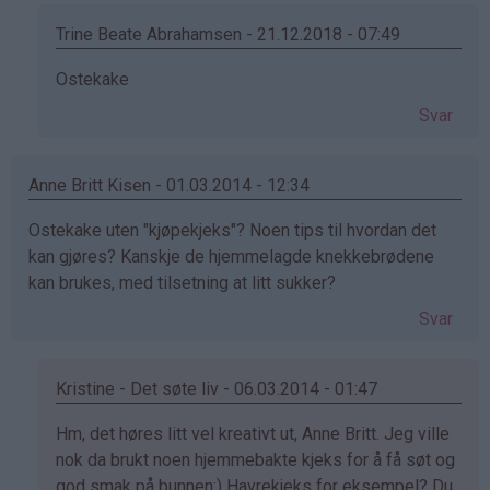
Tina
(ikke
Trine Beate Abrahamsen - 21.12.2018 - 07:49
bekreftet)
Som
Ostekake
svar
Svar
på
av
Tina
Anne Britt Kisen - 01.03.2014 - 12:34
(ikke
Ostekake uten "kjøpekjeks"? Noen tips til hvordan det
bekreftet)
kan gjøres? Kanskje de hjemmelagde knekkebrødene
kan brukes, med tilsetning at litt sukker?
Svar
Kristine - Det søte liv - 06.03.2014 - 01:47
Som
Hm, det høres litt vel kreativt ut, Anne Britt. Jeg ville
svar
nok da brukt noen hjemmebakte kjeks for å få søt og
på
god smak på bunnen:) Havrekjeks for eksempel? Du