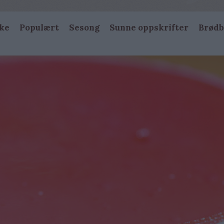
ke
Populært
Sesong
Sunne oppskrifter
Brødb