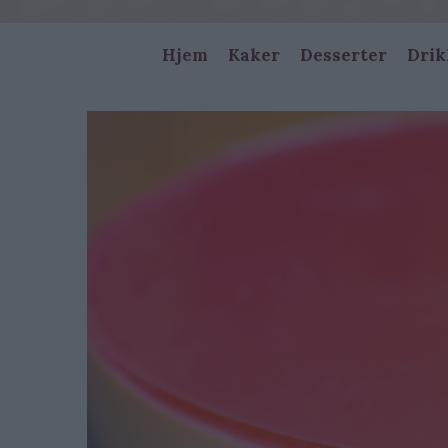
Main
Hjem
Kaker
Desserter
Drik
navigation