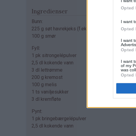
I want t
Opted 
Ingredienser
Bunn:
I want t
225 g søt havrekjeks (f.eks. 3/4 pk Bixit)
Opted 
100 g smør
I want 
Advertis
Fyll:
Opted 
1 pk sitrongelépulver
I want t
2,5 dl kokende vann
of my P
3 dl lettrømme
was col
Opted 
200 g kremost
100 g melis
1 ts vaniljesukker
3 dl kremfløte
Pynt:
1 pk bringebærgelépulver
2,5 dl kokende vann