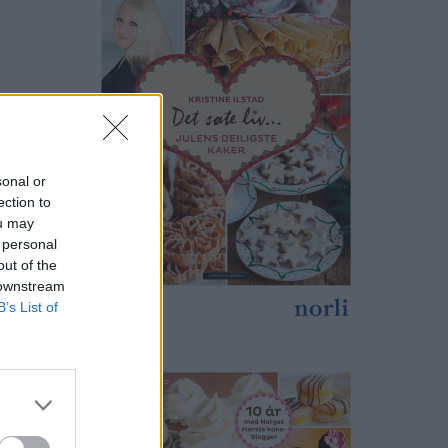
sonal or
ection to
ou may
 personal
out of the
 downstream
B’s List of
print