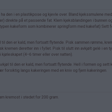
å ha den i en plastikpose og kjevle over. Bland kjekssmulene me
r) direkte på et passende fat. Klem kjeksblandingen i bunnen og
 den typen kakeform som kombinerer springform med kakefat) Sett 
l til den er kald, men fortsatt flytende. Pisk sammen rømme, kre
 kremen deretter inn i fyllet. Pisk til slutt inn avkjølt gelé i en t
i kjøleskapet (4–6 timer eller over natten).
jøl til den er kald, men fortsatt flytende. Hell i formen og sett
kjær forsiktig langs kakeringen med en kniv og fjern kakeringen.
am kremost i stedet for 200 gram.