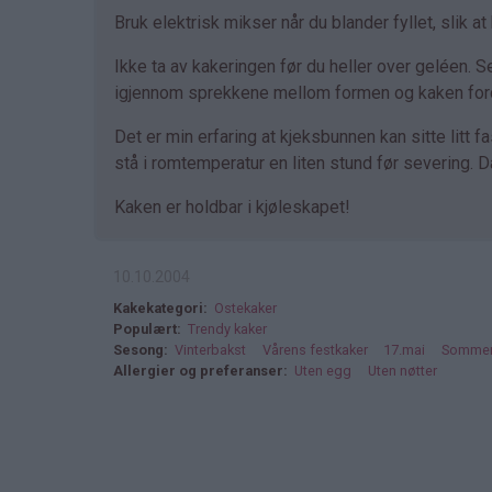
Bruk elektrisk mikser når du blander fyllet, slik at 
Ikke ta av kakeringen før du heller over geléen. S
igjennom sprekkene mellom formen og kaken fordi
Det er min erfaring at kjeksbunnen kan sitte litt f
stå i romtemperatur en liten stund før severing.
Kaken er holdbar i kjøleskapet!
10.10.2004
Kakekategori
Ostekaker
Populært
Trendy kaker
Sesong
Vinterbakst
Vårens festkaker
17.mai
Sommer
Allergier og preferanser
Uten egg
Uten nøtter