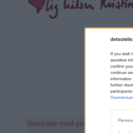
detsoteliv
If you wish 
sensitive in
confirm you
continue se
information 
further disc
participants
Downstream 
Persona
Ostekake med gelélokk