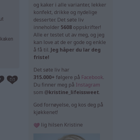
og kaker i alle varianter, lekker
konfekt, drikke og nydelige
ut
desserter. Det søte liv
inneholder
5608
oppskrifter!
Alle er testet ut av meg, og jeg
a kaken
kan love at de er gode og enkle
å få til.
Jeg håper du lar deg
friste!
Det søte liv har
315.000+
følgere på
Facebook
.
Du finner meg på
Instagram
som @
kristine_lifeissweet
.
God fornøyelse, og kos deg på
kjøkkenet!
lig hilsen Kristine