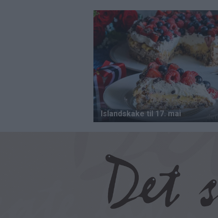
Hopp
til
hovedinnhold