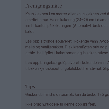
Fremgangsmåte
Knus kjeksen i en morter eller knus kjeksen ved 
smeltet smør. Ha en kakering (24–26 cm i diamete
inn til kanten på kakeringen. (Alternativt: bruk
kaldt.
Løs opp sitrongelépulveret i kokende vann. Avkjø
melis og vaniljesukker. Pisk kremfløten stiv og pisk
stråle. Hell fyllet i kakeformen og la kaken stivne 
Løs opp bringebærgelépulveret i kokende vann. Avk
tilbake i kjøleskapet til gelélokket har stivnet. S
Tips
Ønsker du mindre ostesmak, kan du bruke 125 gr
Ikke bruk hurtiggelé til denne oppskriften.