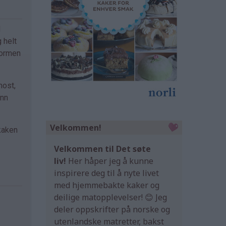
d
 helt
formen
most,
ynn
Velkommen!
 kaken
Velkommen til Det søte
liv!
Her håper jeg å kunne
inspirere deg til å nyte livet
med hjemmebakte kaker og
deilige matopplevelser! 😊 Jeg
deler oppskrifter på norske og
utenlandske matretter, bakst