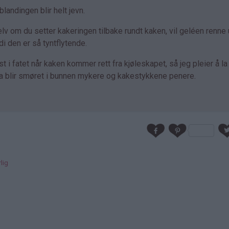
blandingen blir helt jevn.
elv om du setter kakeringen tilbake rundt kaken, vil geléen renne 
 den er så tyntflytende.
ast i fatet når kaken kommer rett fra kjøleskapet, så jeg pleier å l
 Da blir smøret i bunnen mykere og kakestykkene penere.
lig