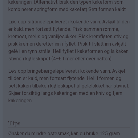
kakeringen. (Alternativt: bruk den typen kakeform som
kombinerer springform med kakefat) Sett formen kaldt.
Løs opp sitrongelépulveret i kokende vann. Avkjøl til den
er kald, men fortsatt flytende. Pisk sammen rømme,
kremost, melis og vaniljesukker. Pisk kremfløten stiv og
pisk kremen deretter inn i fyllet. Pisk til slutt inn avkjølt
gelé i en tynn stråle. Hell fyllet i kakeformen og la kaken
stivne i kjøleskapet (4–6 timer eller over natten).
Løs opp bringebærgelépulveret i kokende vann. Avkjøl
til den er kald, men fortsatt flytende. Hell i formen og
sett kaken tilbake i kjøleskapet til gelélokket har stivnet.
Skjær forsiktig langs kakeringen med en kniv og fjern
kakeringen.
Tips
Ønsker du mindre ostesmak, kan du bruke 125 gram