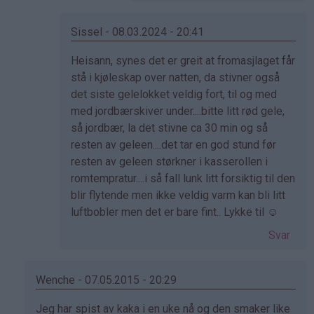
Sissel - 08.03.2024 - 20:41
Som
Heisann, synes det er greit at fromasjlaget får
svar
stå i kjøleskap over natten, da stivner også
på
det siste gelelokket veldig fort, til og med
av
med jordbærskiver under....bitte litt rød gele,
Naomi
så jordbær, la det stivne ca 30 min og så
(ikke
resten av geleen....det tar en god stund før
bekreftet)
resten av geleen størkner i kasserollen i
romtempratur....i så fall lunk litt forsiktig til den
blir flytende men ikke veldig varm kan bli litt
luftbobler men det er bare fint.. Lykke til ☺️
Svar
Wenche - 07.05.2015 - 20:29
Som
Jeg har spist av kaka i en uke nå og den smaker like