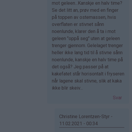
på
mot geleen...Kanskje en halv time?
av
Se det litt an, prøv med en finger
Christine
på toppen av ostemassen, hvis
Lore…
overflaten er stivnet sånn
(ikke
noenlunde, klarer den å ta i mot
bekreftet)
geleen "oppå seg" uten at geleen
trenger gjennom. Gelelaget trenger
heller ikke lang tid til å stivne sånn
noenlunde, kanskje en halv time på
det også? Jeg passer på at
kakefatet står horisontalt i fryseren
når lagene skal stivne, slik at kaka
ikke blir skeiv...
Svar
Christine Lorentzen-Styr -
11.02.2021 - 00:34