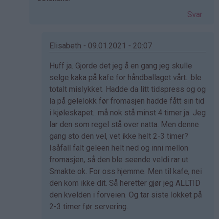
Svar
Elisabeth - 09.01.2021 - 20:07
Som
Huff ja. Gjorde det jeg å en gang jeg skulle
svar
selge kaka på kafe for håndballaget vårt.. ble
på
totalt mislykket. Hadde da litt tidspress og og
av
la på gelelokk før fromasjen hadde fått sin tid
Eli
i kjøleskapet.. må nok stå minst 4 timer ja. Jeg
(ikke
lar den som regel stå over natta. Men denne
bekreftet)
gang sto den vel, vet ikke helt 2-3 timer?
Isåfall falt geleen helt ned og inni mellon
fromasjen, så den ble seende veldi rar ut.
Smakte ok. For oss hjemme. Men til kafe, nei
den kom ikke dit. Så heretter gjør jeg ALLTID
den kvelden i forveien. Og tar siste lokket på
2-3 timer før servering.