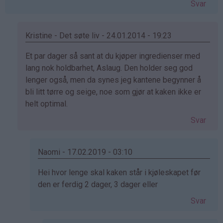
Svar
Kristine - Det søte liv - 24.01.2014 - 19:23
Som
Et par dager så sant at du kjøper ingredienser med
svar
lang nok holdbarhet, Aslaug. Den holder seg god
på
lenger også, men da synes jeg kantene begynner å
av
bli litt tørre og seige, noe som gjør at kaken ikke er
Aslaug
helt optimal.
(ikke
Svar
bekreftet)
Naomi - 17.02.2019 - 03:10
Som
Hei hvor lenge skal kaken står i kjøleskapet før
svar
den er ferdig 2 dager, 3 dager eller
på
Svar
av
Kristine