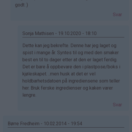
svar
godt :)
på
Svar
av
Aslaug
(ikke
Sonja Mathisen - 19.10.2020 - 18:10
bekreftet)
Som
Dette kan jeg bekrefte. Denne har jeg laget og
svar
spist i mange år. Syntes til og med den smaker
på
best en til to dager etter at den er laget ferdig.
av
Det er bare å oppbevare den i plastpose/boks i
Wenche
kjøleskapet. ..men husk at det er vel
(ikke
holdbarhetsdatoen på ingrediensene som teller
bekreftet)
her. Bruk ferske ingredienser og kaken varer
lengre.
Svar
Børre Fredheim - 10.02.2014 - 19:54