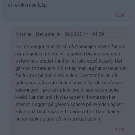
et ferskt resultat:p
Svar
Kristine - Det søte liv - 06.03.2014 - 01:50
Som
Hei:) Poenget er at først må fromasjen stivne før du
svar
har på geleen (ellers vil jo geleen blande seg med
på
ostefyllet i stedet for å bli et lokk oppå kaken). Det
av
går nok fortere enn 4-6 timer, men jeg har skrevet det
ailo
for å være på den sikre siden. Deretter har du på
(ikke
geleen og må vente til den stivner før du kan fjerne
bekreftet)
kakeringen. I praksis pleier jeg å lage kaken tidlig
kveld. Lar den stå i kjøleskapet til fromasjen har
stivnet. Legger på geleen senere på kvelden og lar
kaken stå i kjøleskapet til dagen etter. Da er kaken
superfersk og god på serveringsdagen:)
Svar