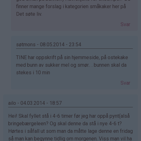
av
finner mange forslag i kategorien småkaker her på
Anne
Det søte liv.
Britt
Svar
Kisen
(ikke
bekreftet)
søtmons - 08.05.2014 - 23:54
Som
TINE har oppskrift på sin hjemmeside, på ostekake
svar
med bunn av sukker mel og smør.. . bunnen skal da
på
stekes i 10 min
av
Svar
Anne
Britt
Kisen
ailo - 04.03.2014 - 18:57
(ikke
Hei! Skal fyllet stå i 4-6 timer før jeg har oppå pynt(alså
bekreftet)
bringebærgeleen? Og skal denne da stå i nye 4-6 t?
Hørtes i såfall ut som man da måtte lage denne en fridag
så man kan begynne tidlig om morgenen. Viss man vil ha