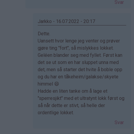
Svar
Jarkko - 16.07.2022 - 20:17
Som
Dette.
svar
Uansett hvor lenge jeg venter og prøver
på
gjøre ting "fort", så mislykkes lokket.
av
Geléen blander seg med fyllet. Først kan
Elisabeth
det se ut som en har sluppet unna med
(ikke
det, men så starter det hvite å boble opp
bekreftet)
og du har en tåkeheim/galakse/skyete
himmel 😄
Hadde en liten tanke om å lage et
"sperresjikt" med et ultratynt lokk først og
så når dette er stivt, så helle der
ordentlige lokket.
Svar