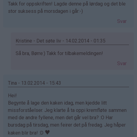
Takk for oppskriften! Lagde denne på lørdag og det ble
stor suksess på morsdagen i går:-)
Svar
Kristine - Det søte liv - 14.02.2014 - 01:35
Som
Så bra, Børre:) Takk for tilbakemeldingen!
svar
Svar
på
av
Børre
Tina - 13.02.2014 - 15:43
Fredheim
Hei!
(ikke
Begynte å lage den kaken idag, men kjedde litt
bekreftet)
missforståelser. Jeg klarte å ta oppi kremfløte sammen
med de andre fyllene, men det går vel bra? :O Har
bursdag på tirsdag, men feirer det på fredag. Jeg håper
♥
kaken blir bra! :D