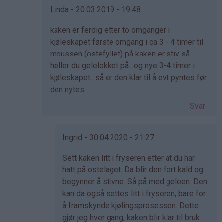
-
Linda - 20.03.2019 - 19:48
Det…
Som
kaken er ferdig etter to omganger i
svar
kjøleskapet første omgang i ca 3 - 4 timer til
på
moussen (ostefyllet) på kaken er stiv så
av
heller du gelelokket på.. og nye 3-4 timer i
Naomi
kjøleskapet.. så er den klar til å evt pyntes før
(ikke
den nytes
bekreftet)
Svar
Ingrid - 30.04.2020 - 21:27
Som
Sett kaken litt i fryseren etter at du har
svar
hatt på ostelaget. Da blir den fort kald og
på
begynner å stivne. Så på med geleen. Den
av
kan da også settes litt i fryseren, bare for
Linda
å framskynde kjølingsprosessen. Dette
(ikke
gjør jeg hver gang, kaken blir klar til bruk