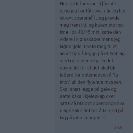
Som
Hei. Takk for svar :-) [første
svar
gang jeg har fått svar når jeg har
på
skrevt spørsmål] Jeg prøvde
av
meg frem litt, og kaken sto nok
Ingrid
inne i ca 40/45 min. satte den
(ikke
videre i kjøleskapet mens jeg
bekreftet)
lagde gele. Leste meg til et
annet tips å legge på et tynt lag
med gele med skje, la det
stivne litt for at det skal bli
lettere for ostemassen å "ta
imot" all den flytende massen.
Skal snart legge på gele og
sette kaka i kjøleskap over
natta så blir det spennende hva
slags kake det blir å ta med på
lag på jobb imorgen :-)
Svar