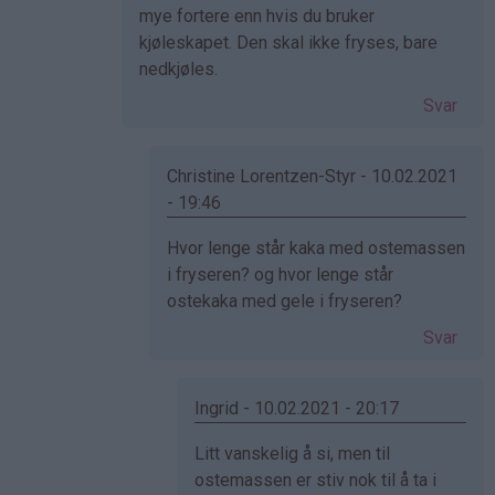
bekreftet)
mye fortere enn hvis du bruker
kjøleskapet. Den skal ikke fryses, bare
nedkjøles.
Svar
Christine Lorentzen-Styr - 10.02.2021
- 19:46
Som
Hvor lenge står kaka med ostemassen
svar
i fryseren? og hvor lenge står
på
ostekaka med gele i fryseren?
av
Svar
Ingrid
(ikke
bekreftet)
Ingrid - 10.02.2021 - 20:17
Som
Litt vanskelig å si, men til
svar
ostemassen er stiv nok til å ta i