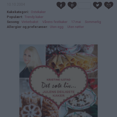
10.10.2004
Kakekategori
Ostekaker
Populært
Trendy kaker
Sesong
Vinterbakst
Vårens festkaker
17.mai
Sommerlig
Allergier og preferanser
Uten egg
Uten nøtter