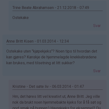
Tina
(ikke
Trine Beate Abrahamsen - 21.12.2018 - 07:49
bekreftet)
Som
Ostekake
svar
Svar
på
av
Tina
Anne Britt Kisen - 01.03.2014 - 12:34
(ikke
Ostekake uten "kjøpekjeks"? Noen tips til hvordan det
bekreftet)
kan gjøres? Kanskje de hjemmelagde knekkebrødene
kan brukes, med tilsetning at litt sukker?
Svar
Kristine - Det søte liv - 06.03.2014 - 01:47
Som
Hm, det høres litt vel kreativt ut, Anne Britt. Jeg ville
svar
nok da brukt noen hjemmebakte kjeks for å få søt og
på
god smak på bunnen:) Havrekjeks for eksempel? Du