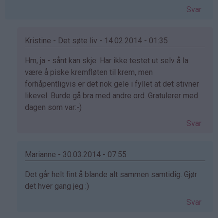
Svar
Kristine - Det søte liv - 14.02.2014 - 01:35
Som
Hm, ja - sånt kan skje. Har ikke testet ut selv å la
svar
være å piske kremfløten til krem, men
på
forhåpentligvis er det nok gele i fyllet at det stivner
av
likevel. Burde gå bra med andre ord. Gratulerer med
Tina
dagen som var:-)
(ikke
Svar
bekreftet)
Marianne - 30.03.2014 - 07:55
Som
Det går helt fint å blande alt sammen samtidig. Gjør
svar
det hver gang jeg :)
på
Svar
av