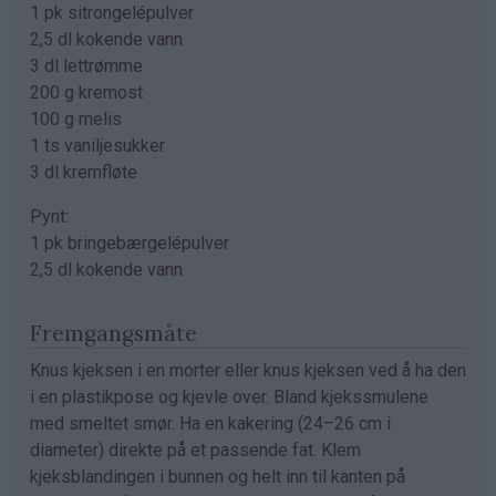
1 pk sitrongelépulver
2,5 dl kokende vann
3 dl lettrømme
200 g kremost
100 g melis
1 ts vaniljesukker
3 dl kremfløte
Pynt:
1 pk bringebærgelépulver
2,5 dl kokende vann
Fremgangsmåte
Knus kjeksen i en morter eller knus kjeksen ved å ha den
i en plastikpose og kjevle over. Bland kjekssmulene
med smeltet smør. Ha en kakering (24–26 cm i
diameter) direkte på et passende fat. Klem
kjeksblandingen i bunnen og helt inn til kanten på