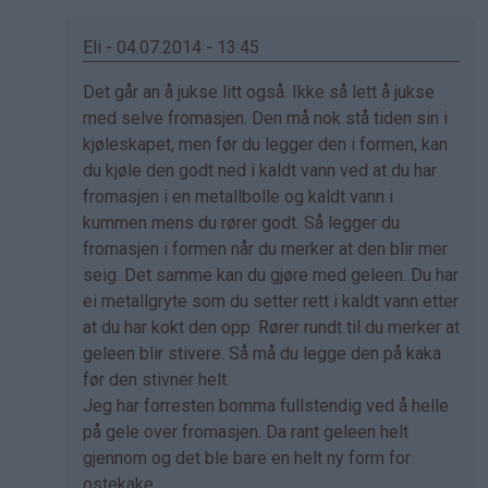
Eli - 04.07.2014 - 13:45
Som
Det går an å jukse litt også. Ikke så lett å jukse
svar
med selve fromasjen. Den må nok stå tiden sin i
på
kjøleskapet, men før du legger den i formen, kan
av
du kjøle den godt ned i kaldt vann ved at du har
Kristine
fromasjen i en metallbolle og kaldt vann i
-
kummen mens du rører godt. Så legger du
Det…
fromasjen i formen når du merker at den blir mer
seig. Det samme kan du gjøre med geleen. Du har
ei metallgryte som du setter rett i kaldt vann etter
at du har kokt den opp. Rører rundt til du merker at
geleen blir stivere. Så må du legge den på kaka
før den stivner helt.
Jeg har forresten bomma fullstendig ved å helle
på gele over fromasjen. Da rant geleen helt
gjennom og det ble bare en helt ny form for
ostekake.