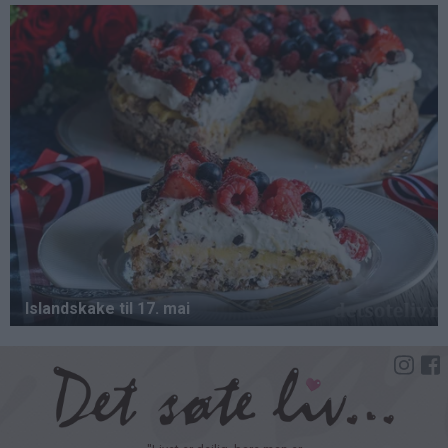
Hopp
til
hovedinnhold