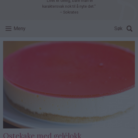
"Livet er deilig, bare man er
karaktersvak nok til å nyte det."
– Sokrates
Meny
Søk
Ostekake med gelélokk