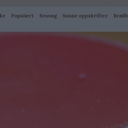
ke
Populært
Sesong
Sunne oppskrifter
Brødb