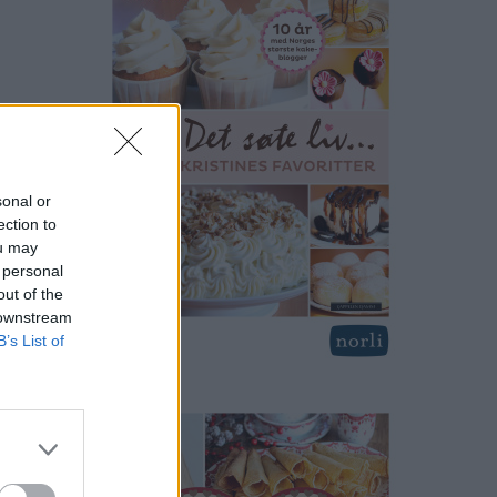
sonal or
ection to
ou may
 personal
out of the
 downstream
B’s List of
print