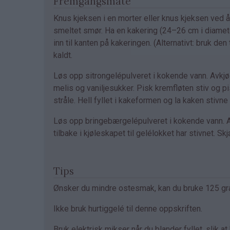
Fremgangsmåte
Knus kjeksen i en morter eller knus kjeksen ved 
smeltet smør. Ha en kakering (24–26 cm i diamete
inn til kanten på kakeringen. (Alternativt: bruk
kaldt.
Løs opp sitrongelépulveret i kokende vann. Avkjø
melis og vaniljesukker. Pisk kremfløten stiv og pisk
stråle. Hell fyllet i kakeformen og la kaken stivne 
Løs opp bringebærgelépulveret i kokende vann. Avk
tilbake i kjøleskapet til gelélokket har stivnet. S
Tips
Ønsker du mindre ostesmak, kan du bruke 125 gr
Ikke bruk hurtiggelé til denne oppskriften.
Bruk elektrisk mikser når du blander fyllet, slik at 