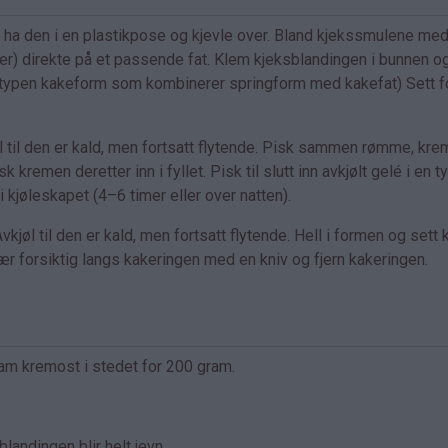
å ha den i en plastikpose og kjevle over. Bland kjekssmulene me
r) direkte på et passende fat. Klem kjeksblandingen i bunnen og
 den typen kakeform som kombinerer springform med kakefat) Sett 
l til den er kald, men fortsatt flytende. Pisk sammen rømme, kre
 kremen deretter inn i fyllet. Pisk til slutt inn avkjølt gelé i en t
i kjøleskapet (4–6 timer eller over natten).
jøl til den er kald, men fortsatt flytende. Hell i formen og sett
kjær forsiktig langs kakeringen med en kniv og fjern kakeringen.
am kremost i stedet for 200 gram.
blandingen blir helt jevn.