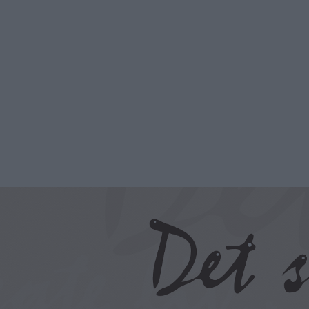
Hopp
til
hovedinnhold