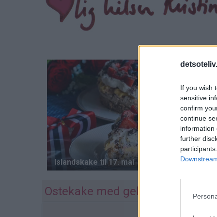
detsoteliv
If you wish 
sensitive in
confirm you
continue se
information 
further disc
participants
Downstream 
Ostekake med gelélokk
Persona