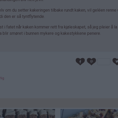
elv om du setter kakeringen tilbake rundt kaken, vil geléen renne 
 den er så tyntflytende.
ast i fatet når kaken kommer rett fra kjøleskapet, så jeg pleier å l
 Da blir smøret i bunnen mykere og kakestykkene penere.
lig