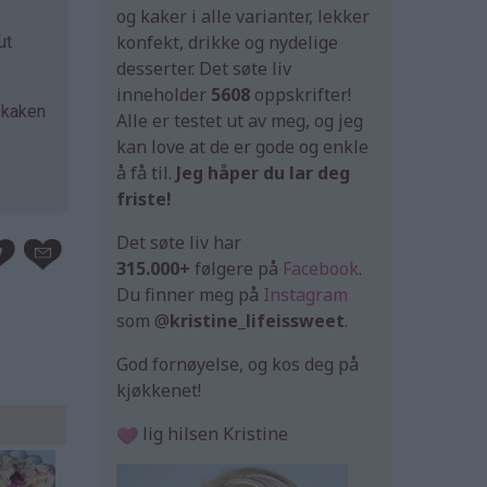
og kaker i alle varianter, lekker
konfekt, drikke og nydelige
ut
desserter. Det søte liv
inneholder
5608
oppskrifter!
a kaken
Alle er testet ut av meg, og jeg
kan love at de er gode og enkle
å få til.
Jeg håper du lar deg
friste!
Det søte liv har
315.000+
følgere på
Facebook
.
Du finner meg på
Instagram
som @
kristine_lifeissweet
.
God fornøyelse, og kos deg på
kjøkkenet!
lig hilsen Kristine