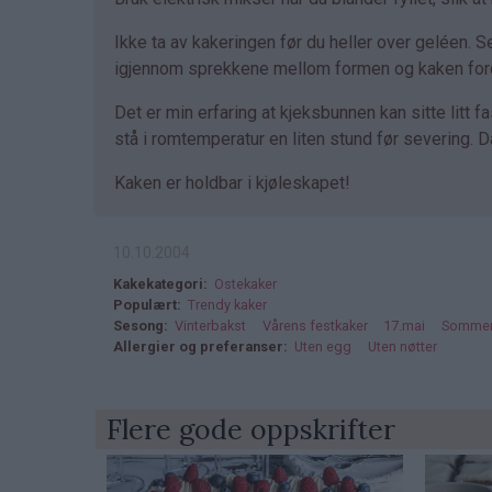
Ikke ta av kakeringen før du heller over geléen. S
igjennom sprekkene mellom formen og kaken fordi
Det er min erfaring at kjeksbunnen kan sitte litt f
stå i romtemperatur en liten stund før severing.
Kaken er holdbar i kjøleskapet!
10.10.2004
Kakekategori
Ostekaker
Populært
Trendy kaker
Sesong
Vinterbakst
Vårens festkaker
17.mai
Sommer
Allergier og preferanser
Uten egg
Uten nøtter