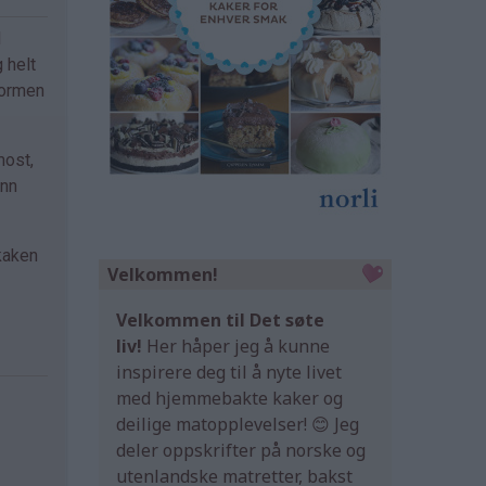
d
 helt
formen
most,
ynn
 kaken
Velkommen!
Velkommen til Det søte
liv!
Her håper jeg å kunne
inspirere deg til å nyte livet
med hjemmebakte kaker og
deilige matopplevelser! 😊 Jeg
deler oppskrifter på norske og
utenlandske matretter, bakst