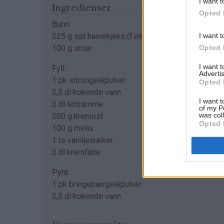
I want t
Ingredienser
Opted 
Bunn:
I want t
225 g søt havrekjeks (f.eks. 3/4 pk Bixit)
Opted 
100 g smør
I want 
Fyll:
Advertis
1 pk sitrongelépulver
Opted 
2,5 dl kokende vann
I want t
3 dl lettrømme
of my P
was col
200 g kremost
Opted 
100 g melis
1 ts vaniljesukker
3 dl kremfløte
Pynt:
1 pk bringebærgelépulver
2,5 dl kokende vann