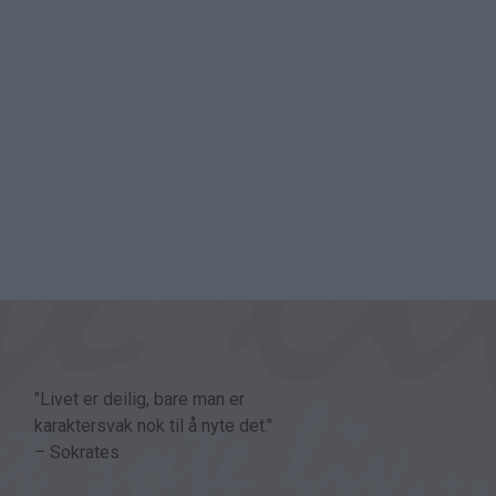
"Livet er deilig, bare man er
karaktersvak nok til å nyte det."
– Sokrates