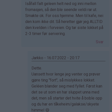
Isåfall falt geleen helt ned og inni mellon
fromasjen, så den ble seende veldi rar ut.
Smakte ok. For oss hjemme. Men til kafe, nei
den kom ikke dit. Så heretter gjør jeg ALLTID
den kvelden i forveien. Og tar siste lokket på
2-3 timer før servering.
Svar
Jarkko - 16.07.2022 - 20:17
Som
Dette.
svar
Uansett hvor lenge jeg venter og prøver
på
gjøre ting "fort", så mislykkes lokket.
av
Geléen blander seg med fyllet. Først kan
Elisabeth
det se ut som en har sluppet unna med
(ikke
det, men så starter det hvite å boble opp
bekreftet)
og du har en tåkeheim/galakse/skyete
himmel 😄