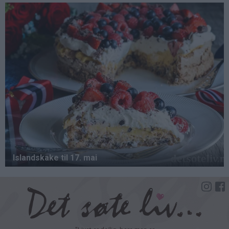
Hopp
til
hovedinnhold