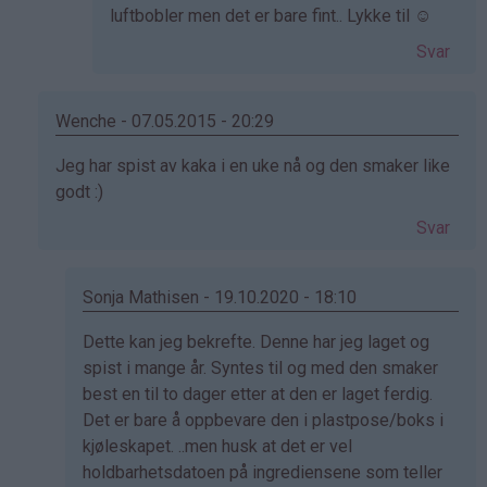
luftbobler men det er bare fint.. Lykke til ☺️
Svar
Wenche - 07.05.2015 - 20:29
Som
Jeg har spist av kaka i en uke nå og den smaker like
svar
godt :)
på
Svar
av
Aslaug
(ikke
Sonja Mathisen - 19.10.2020 - 18:10
bekreftet)
Som
Dette kan jeg bekrefte. Denne har jeg laget og
svar
spist i mange år. Syntes til og med den smaker
på
best en til to dager etter at den er laget ferdig.
av
Det er bare å oppbevare den i plastpose/boks i
Wenche
kjøleskapet. ..men husk at det er vel
(ikke
holdbarhetsdatoen på ingrediensene som teller