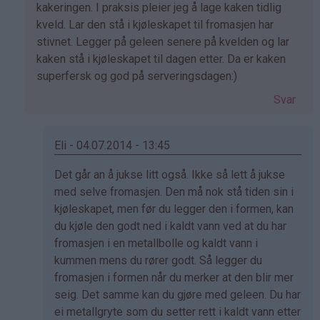
bekreftet)
kakeringen. I praksis pleier jeg å lage kaken tidlig
kveld. Lar den stå i kjøleskapet til fromasjen har
stivnet. Legger på geleen senere på kvelden og lar
kaken stå i kjøleskapet til dagen etter. Da er kaken
superfersk og god på serveringsdagen:)
Svar
Eli - 04.07.2014 - 13:45
Som
Det går an å jukse litt også. Ikke så lett å jukse
svar
med selve fromasjen. Den må nok stå tiden sin i
på
kjøleskapet, men før du legger den i formen, kan
av
du kjøle den godt ned i kaldt vann ved at du har
Kristine
fromasjen i en metallbolle og kaldt vann i
-
kummen mens du rører godt. Så legger du
Det…
fromasjen i formen når du merker at den blir mer
seig. Det samme kan du gjøre med geleen. Du har
ei metallgryte som du setter rett i kaldt vann etter