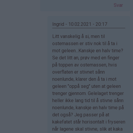
av
Svar
Ingrid
(ikke
bekreftet)
Ingrid - 10.02.2021 - 20:17
Som
Litt vanskelig å si, men til
svar
ostemassen er stiv nok til å ta i
på
mot geleen...Kanskje en halv time?
av
Se det litt an, prøv med en finger
Christine
på toppen av ostemassen, hvis
Lore…
overflaten er stivnet sånn
(ikke
noenlunde, klarer den å ta i mot
bekreftet)
geleen "oppå seg" uten at geleen
trenger gjennom. Gelelaget trenger
heller ikke lang tid til å stivne sånn
noenlunde, kanskje en halv time på
det også? Jeg passer på at
kakefatet står horisontalt i fryseren
når lagene skal stivne, slik at kaka