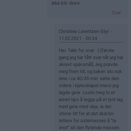
ikke blir skeiv...
Svar
Christine Lorentzen-Styr -
11.02.2021 - 00:34
Som
Hei. Takk for svar :-) [første
svar
gang jeg har fått svar når jeg har
på
skrevt spørsmål] Jeg prøvde
av
meg frem litt, og kaken sto nok
Ingrid
inne i ca 40/45 min. satte den
(ikke
videre i kjøleskapet mens jeg
bekreftet)
lagde gele. Leste meg til et
annet tips å legge på et tynt lag
med gele med skje, la det
stivne litt for at det skal bli
lettere for ostemassen å "ta
imot" all den flytende massen.