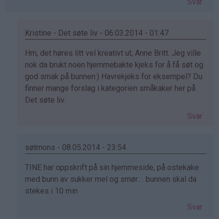
Svar
Kristine - Det søte liv - 06.03.2014 - 01:47
Som
Hm, det høres litt vel kreativt ut, Anne Britt. Jeg ville
svar
nok da brukt noen hjemmebakte kjeks for å få søt og
på
god smak på bunnen:) Havrekjeks for eksempel? Du
av
finner mange forslag i kategorien småkaker her på
Anne
Det søte liv.
Britt
Svar
Kisen
(ikke
bekreftet)
søtmons - 08.05.2014 - 23:54
Som
TINE har oppskrift på sin hjemmeside, på ostekake
svar
med bunn av sukker mel og smør.. . bunnen skal da
på
stekes i 10 min
av
Svar
Anne