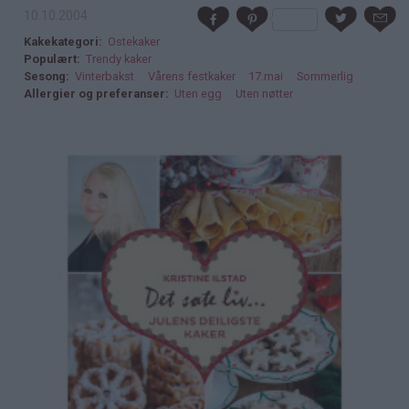
10.10.2004
Kakekategori
Ostekaker
Populært
Trendy kaker
Sesong
Vinterbakst
Vårens festkaker
17.mai
Sommerlig
Allergier og preferanser
Uten egg
Uten nøtter