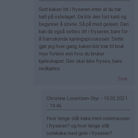
Som
Sett kaken litt i fryseren etter at du har
svar
hatt på ostelaget. Da blir den fort kald og
på
begynner å stivne. Så på med geleen. Den
av
kan da også settes litt i fryseren, bare for
Linda
å framskynde kjølingsprosessen. Dette
(ikke
gjør jeg hver gang, kaken blir klar til bruk
bekreftet)
mye fortere enn hvis du bruker
kjøleskapet. Den skal ikke fryses, bare
nedkjøles.
Svar
Christine Lorentzen-Styr - 10.02.2021
- 19:46
Som
Hvor lenge står kaka med ostemassen
svar
i fryseren? og hvor lenge står
på
ostekaka med gele i fryseren?