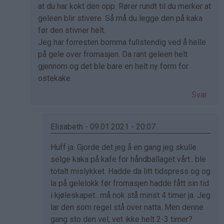
at du har kokt den opp. Rører rundt til du merker at
geleen blir stivere. Så må du legge den på kaka
før den stivner helt.
Jeg har forresten bomma fullstendig ved å helle
på gele over fromasjen. Da rant geleen helt
gjennom og det ble bare en helt ny form for
ostekake.
Svar
Elisabeth - 09.01.2021 - 20:07
Som
Huff ja. Gjorde det jeg å en gang jeg skulle
svar
selge kaka på kafe for håndballaget vårt.. ble
på
totalt mislykket. Hadde da litt tidspress og og
av
la på gelelokk før fromasjen hadde fått sin tid
Eli
i kjøleskapet.. må nok stå minst 4 timer ja. Jeg
(ikke
lar den som regel stå over natta. Men denne
bekreftet)
gang sto den vel, vet ikke helt 2-3 timer?