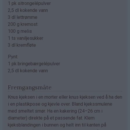
1 pk sitrongelépulver
2,5 dl kokende vann
3 dl lettrømme
200 g kremost
100 g melis
1 ts vaniljesukker
3 dl kremfløte
Pynt:
1 pk bringebærgelépulver
2,5 dl kokende vann
Fremgangsmåte
Knus kjeksen i en morter eller knus kjeksen ved å ha den
i en plastikpose og kjevle over. Bland kjekssmulene
med smeltet smør. Ha en kakering (24–26 cm i
diameter) direkte på et passende fat. Klem
kjeksblandingen i bunnen og helt inn til kanten på