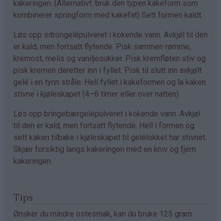
kakeringen. (Alternativt: bruk den typen kakeform som
kombinerer springform med kakefat) Sett formen kaldt.
Løs opp sitrongelépulveret i kokende vann. Avkjøl til den
er kald, men fortsatt flytende. Pisk sammen rømme,
kremost, melis og vaniljesukker. Pisk kremfløten stiv og
pisk kremen deretter inn i fyllet. Pisk til slutt inn avkjølt
gelé i en tynn stråle. Hell fyllet i kakeformen og la kaken
stivne i kjøleskapet (4–6 timer eller over natten).
Løs opp bringebærgelépulveret i kokende vann. Avkjøl
til den er kald, men fortsatt flytende. Hell i formen og
sett kaken tilbake i kjøleskapet til gelélokket har stivnet.
Skjær forsiktig langs kakeringen med en kniv og fjern
kakeringen.
Tips
Ønsker du mindre ostesmak, kan du bruke 125 gram