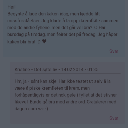
Fredheim
Hei!
(ikke
Begynte å lage den kaken idag, men kjedde litt
bekreftet)
missforståelser. Jeg klarte å ta oppi kremfløte sammen
med de andre fyllene, men det går vel bra? :O Har
bursdag på tirsdag, men feirer det på fredag. Jeg håper
♥
kaken blir bra! :D
Svar
Kristine - Det søte liv - 14.02.2014 - 01:35
Som
Hm, ja - sånt kan skje. Har ikke testet ut selv å la
svar
være å piske kremfløten til krem, men
på
forhåpentligvis er det nok gele i fyllet at det stivner
av
likevel. Burde gå bra med andre ord. Gratulerer med
Tina
dagen som var:-)
(ikke
Svar
bekreftet)