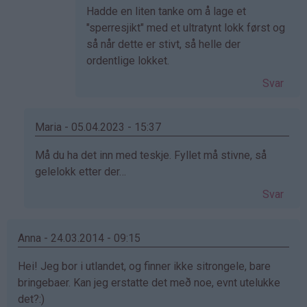
Hadde en liten tanke om å lage et
"sperresjikt" med et ultratynt lokk først og
så når dette er stivt, så helle der
ordentlige lokket.
Svar
Maria - 05.04.2023 - 15:37
Som
Må du ha det inn med teskje. Fyllet må stivne, så
svar
gelelokk etter der…
på
Svar
av
ailo
(ikke
Anna - 24.03.2014 - 09:15
bekreftet)
Hei! Jeg bor i utlandet, og finner ikke sitrongele, bare
bringebaer. Kan jeg erstatte det með noe, evnt utelukke
det?:)