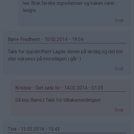
bekreftet)
her. Bruk ferske ingredienser og kaken varer
lengre.
Svar
Børre Fredheim - 10.02.2014 - 19:54
Takk for oppskriften! Lagde denne på lørdag og det ble
stor suksess på morsdagen i går:-)
Svar
Kristine - Det søte liv - 14.02.2014 - 01:35
Som
Så bra, Børre:) Takk for tilbakemeldingen!
svar
Svar
på
av
Børre
Tina - 13.02.2014 - 15:43