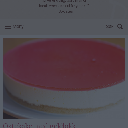
"Livet er deilig, bare man er
karaktersvak nok til å nyte det."
– Sokrates
Meny
Søk
Ostekake med gelélokk