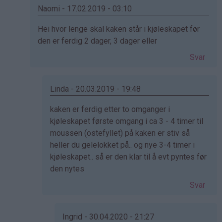
Naomi - 17.02.2019 - 03:10
Som
Hei hvor lenge skal kaken står i kjøleskapet før
svar
den er ferdig 2 dager, 3 dager eller
på
Svar
av
Kristine
-
Linda - 20.03.2019 - 19:48
Det…
Som
kaken er ferdig etter to omganger i
svar
kjøleskapet første omgang i ca 3 - 4 timer til
på
moussen (ostefyllet) på kaken er stiv så
av
heller du gelelokket på.. og nye 3-4 timer i
Naomi
kjøleskapet.. så er den klar til å evt pyntes før
(ikke
den nytes
bekreftet)
Svar
Ingrid - 30.04.2020 - 21:27