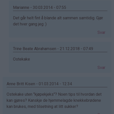
Marianne - 30.03.2014 - 07:55
Som
Det går helt fint å blande alt sammen samtidig. Gjør
svar
det hver gang jeg :)
på
Svar
av
Tina
(ikke
Trine Beate Abrahamsen - 21.12.2018 - 07:49
bekreftet)
Som
Ostekake
svar
Svar
på
av
Tina
Anne Britt Kisen - 01.03.2014 - 12:34
(ikke
Ostekake uten "kjøpekjeks"? Noen tips til hvordan det
bekreftet)
kan gjøres? Kanskje de hjemmelagde knekkebrødene
kan brukes, med tilsetning at litt sukker?