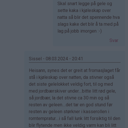
Skal snart legge på gele og
sette kaka i kjøleskap over
natta så blir det spennende hva
slags kake det blir å ta med på
lag på jobb imorgen :-)
Svar
Sissel - 08.03.2024 - 20:41
Som
Heisann, synes det er greit at fromasjlaget får
svar
stå i kjøleskap over natten, da stivner også
på
det siste gelelokket veldig fort, til og med
av
med jordbærskiver under....bitte litt rød gele,
Naomi
så jordbær, la det stivne ca 30 min og så
(ikke
resten av geleen....det tar en god stund før
bekreftet)
resten av geleen størkner i kasserollen i
romtempratur....i så fall lunk litt forsiktig til den
blir flytende men ikke veldig varm kan bli litt