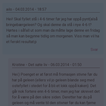
Britt
Kisen
ailo - 04.03.2014 - 18:57
(ikke
Hei! Skal fyllet stå i 4-6 timer før jeg har oppå pynt(alså
bekreftet)
bringebærgeleen? Og skal denne da stå i nye 4-6 t?
Hørtes i såfall ut som man da måtte lage denne en fridag
så man kan begynne tidlig om morgenen. Viss man vil ha
et ferskt resultat:p
Svar
Kristine - Det søte liv - 06.03.2014 - 01:50
Som
Hei:) Poenget er at først må fromasjen stivne før du
svar
har på geleen (ellers vil jo geleen blande seg med
på
ostefyllet i stedet for å bli et lokk oppå kaken). Det
av
går nok fortere enn 4-6 timer, men jeg har skrevet det
ailo
for å være på den sikre siden. Deretter har du på
(ikke
geleen og må vente til den stivner før du kan fjerne