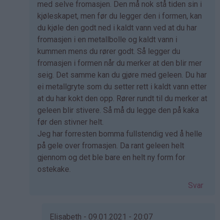
svar
med selve fromasjen. Den må nok stå tiden sin i
på
kjøleskapet, men før du legger den i formen, kan
av
du kjøle den godt ned i kaldt vann ved at du har
Kristine
fromasjen i en metallbolle og kaldt vann i
-
kummen mens du rører godt. Så legger du
Det…
fromasjen i formen når du merker at den blir mer
seig. Det samme kan du gjøre med geleen. Du har
ei metallgryte som du setter rett i kaldt vann etter
at du har kokt den opp. Rører rundt til du merker at
geleen blir stivere. Så må du legge den på kaka
før den stivner helt.
Jeg har forresten bomma fullstendig ved å helle
på gele over fromasjen. Da rant geleen helt
gjennom og det ble bare en helt ny form for
ostekake.
Svar
Elisabeth - 09.01.2021 - 20:07