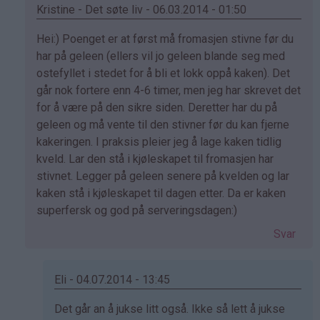
Kristine - Det søte liv - 06.03.2014 - 01:50
Som
Hei:) Poenget er at først må fromasjen stivne før du
svar
har på geleen (ellers vil jo geleen blande seg med
på
ostefyllet i stedet for å bli et lokk oppå kaken). Det
av
går nok fortere enn 4-6 timer, men jeg har skrevet det
ailo
for å være på den sikre siden. Deretter har du på
(ikke
geleen og må vente til den stivner før du kan fjerne
bekreftet)
kakeringen. I praksis pleier jeg å lage kaken tidlig
kveld. Lar den stå i kjøleskapet til fromasjen har
stivnet. Legger på geleen senere på kvelden og lar
kaken stå i kjøleskapet til dagen etter. Da er kaken
superfersk og god på serveringsdagen:)
Svar
Eli - 04.07.2014 - 13:45
Som
Det går an å jukse litt også. Ikke så lett å jukse