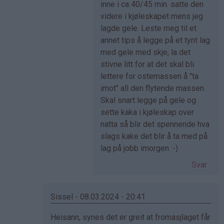
Ingrid
inne i ca 40/45 min. satte den
(ikke
videre i kjøleskapet mens jeg
bekreftet)
lagde gele. Leste meg til et
annet tips å legge på et tynt lag
med gele med skje, la det
stivne litt for at det skal bli
lettere for ostemassen å "ta
imot" all den flytende massen.
Skal snart legge på gele og
sette kaka i kjøleskap over
natta så blir det spennende hva
slags kake det blir å ta med på
lag på jobb imorgen :-)
Svar
Sissel - 08.03.2024 - 20:41
Som
Heisann, synes det er greit at fromasjlaget får