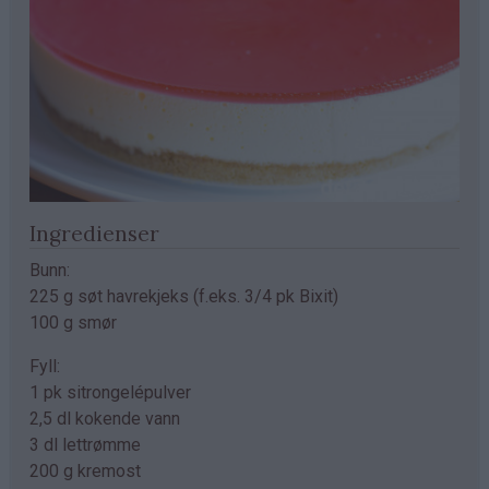
Ingredienser
Bunn:
225 g søt havrekjeks (f.eks. 3/4 pk Bixit)
100 g smør
Fyll:
1 pk sitrongelépulver
2,5 dl kokende vann
3 dl lettrømme
200 g kremost