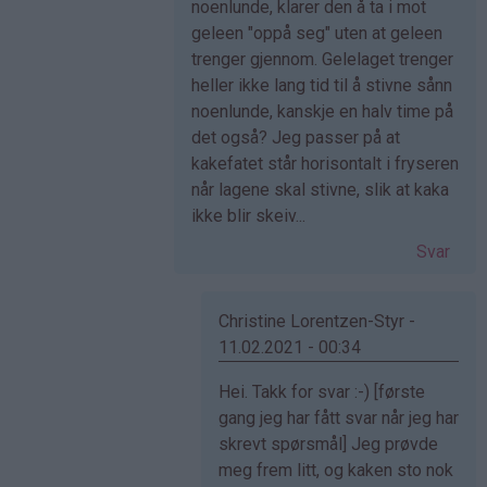
(ikke
noenlunde, klarer den å ta i mot
bekreftet)
geleen "oppå seg" uten at geleen
trenger gjennom. Gelelaget trenger
heller ikke lang tid til å stivne sånn
noenlunde, kanskje en halv time på
det også? Jeg passer på at
kakefatet står horisontalt i fryseren
når lagene skal stivne, slik at kaka
ikke blir skeiv...
Svar
Christine Lorentzen-Styr -
11.02.2021 - 00:34
Som
Hei. Takk for svar :-) [første
svar
gang jeg har fått svar når jeg har
på
skrevt spørsmål] Jeg prøvde
av
meg frem litt, og kaken sto nok