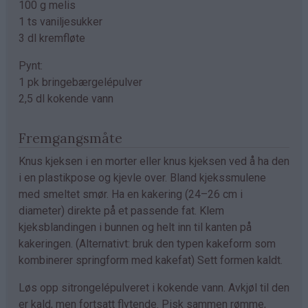
100 g melis
1 ts vaniljesukker
3 dl kremfløte
Pynt:
1 pk bringebærgelépulver
2,5 dl kokende vann
Fremgangsmåte
Knus kjeksen i en morter eller knus kjeksen ved å ha den
i en plastikpose og kjevle over. Bland kjekssmulene
med smeltet smør. Ha en kakering (24–26 cm i
diameter) direkte på et passende fat. Klem
kjeksblandingen i bunnen og helt inn til kanten på
kakeringen. (Alternativt: bruk den typen kakeform som
kombinerer springform med kakefat) Sett formen kaldt.
Løs opp sitrongelépulveret i kokende vann. Avkjøl til den
er kald, men fortsatt flytende. Pisk sammen rømme,