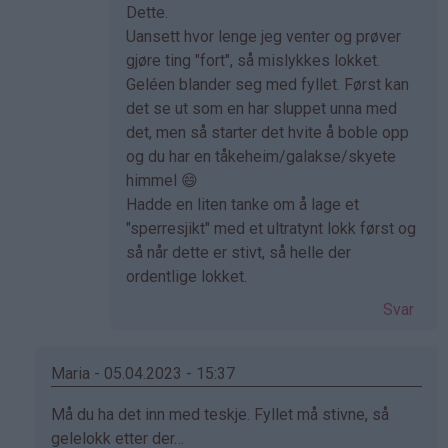
Som
Dette.
svar
Uansett hvor lenge jeg venter og prøver
på
gjøre ting "fort", så mislykkes lokket.
av
Geléen blander seg med fyllet. Først kan
Elisabeth
det se ut som en har sluppet unna med
(ikke
det, men så starter det hvite å boble opp
bekreftet)
og du har en tåkeheim/galakse/skyete
himmel 😄
Hadde en liten tanke om å lage et
"sperresjikt" med et ultratynt lokk først og
så når dette er stivt, så helle der
ordentlige lokket.
Svar
Maria - 05.04.2023 - 15:37
Som
Må du ha det inn med teskje. Fyllet må stivne, så
svar
gelelokk etter der…