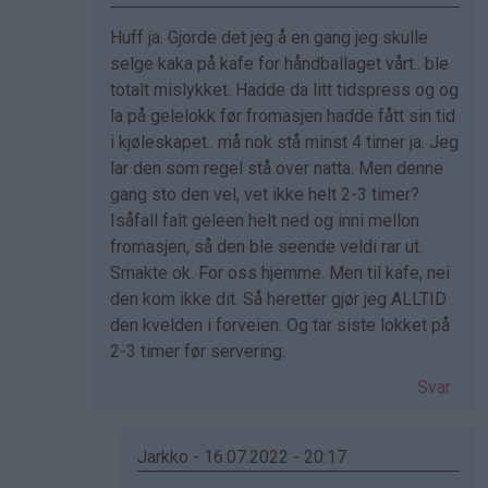
Som
Huff ja. Gjorde det jeg å en gang jeg skulle
svar
selge kaka på kafe for håndballaget vårt.. ble
på
totalt mislykket. Hadde da litt tidspress og og
av
la på gelelokk før fromasjen hadde fått sin tid
Eli
i kjøleskapet.. må nok stå minst 4 timer ja. Jeg
(ikke
lar den som regel stå over natta. Men denne
bekreftet)
gang sto den vel, vet ikke helt 2-3 timer?
Isåfall falt geleen helt ned og inni mellon
fromasjen, så den ble seende veldi rar ut.
Smakte ok. For oss hjemme. Men til kafe, nei
den kom ikke dit. Så heretter gjør jeg ALLTID
den kvelden i forveien. Og tar siste lokket på
2-3 timer før servering.
Svar
Jarkko - 16.07.2022 - 20:17