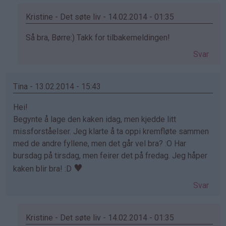
Kristine - Det søte liv - 14.02.2014 - 01:35
Som
Så bra, Børre:) Takk for tilbakemeldingen!
svar
Svar
på
av
Børre
Tina - 13.02.2014 - 15:43
Fredheim
Hei!
(ikke
Begynte å lage den kaken idag, men kjedde litt
bekreftet)
missforståelser. Jeg klarte å ta oppi kremfløte sammen
med de andre fyllene, men det går vel bra? :O Har
bursdag på tirsdag, men feirer det på fredag. Jeg håper
♥
kaken blir bra! :D
Svar
Kristine - Det søte liv - 14.02.2014 - 01:35