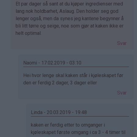
Som
Et par dager så sant at du kjøper ingredienser med
svar
lang nok holdbarhet, Aslaug. Den holder seg god
på
lenger også, men da synes jeg kantene begynner å
av
bli litt tørre og seige, noe som gjør at kaken ikke er
Aslaug
helt optimal.
(ikke
Svar
bekreftet)
Naomi - 17.02.2019 - 03:10
Som
Hei hvor lenge skal kaken står i kjøleskapet før
svar
den er ferdig 2 dager, 3 dager eller
på
Svar
av
Kristine
-
Linda - 20.03.2019 - 19:48
Det…
Som
kaken er ferdig etter to omganger i
svar
kjøleskapet første omgang i ca 3 - 4 timer til