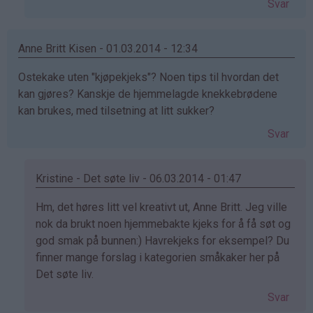
Svar
på
av
Tina
Anne Britt Kisen - 01.03.2014 - 12:34
(ikke
Ostekake uten "kjøpekjeks"? Noen tips til hvordan det
bekreftet)
kan gjøres? Kanskje de hjemmelagde knekkebrødene
kan brukes, med tilsetning at litt sukker?
Svar
Kristine - Det søte liv - 06.03.2014 - 01:47
Som
Hm, det høres litt vel kreativt ut, Anne Britt. Jeg ville
svar
nok da brukt noen hjemmebakte kjeks for å få søt og
på
god smak på bunnen:) Havrekjeks for eksempel? Du
av
finner mange forslag i kategorien småkaker her på
Anne
Det søte liv.
Britt
Svar
Kisen