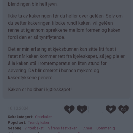
blandingen blir helt jevn.
Ikke ta av kakeringen før du heller over geléen. Selv om
du setter kakeringen tilbake rundt kaken, vil geléen
renne ut igjennom sprekkene mellom formen og kaken
fordi den er så tyntflytende.
Det er min erfaring at kjeksbunnen kan sitte litt fast i
fatet når kaken kommer rett fra kjøleskapet, så jeg pleier
å la kaken stå i romtemperatur en liten stund før
severing. Da blir smøret i bunnen mykere og
kakestykkene penere.
Kaken er holdbar i kjøleskapet!
10.10.2004
Kakekategori
Ostekaker
Populært
Trendy kaker
Sesong
Vinterbakst
Vårens festkaker
17.mai
Sommerlig