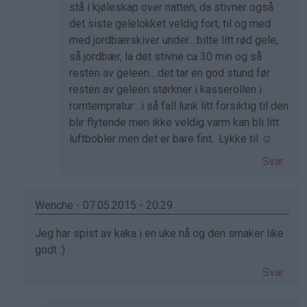
svar
stå i kjøleskap over natten, da stivner også
på
det siste gelelokket veldig fort, til og med
av
med jordbærskiver under....bitte litt rød gele,
Naomi
så jordbær, la det stivne ca 30 min og så
(ikke
resten av geleen....det tar en god stund før
bekreftet)
resten av geleen størkner i kasserollen i
romtempratur....i så fall lunk litt forsiktig til den
blir flytende men ikke veldig varm kan bli litt
luftbobler men det er bare fint.. Lykke til ☺️
Svar
Wenche - 07.05.2015 - 20:29
Som
Jeg har spist av kaka i en uke nå og den smaker like
svar
godt :)
på
Svar
av
Aslaug