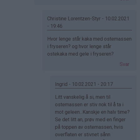
Christine Lorentzen-Styr - 10.02.2021
- 19:46
Som
Hvor lenge står kaka med ostemassen
svar
i fryseren? og hvor lenge står
på
ostekaka med gele i fryseren?
av
Svar
Ingrid
(ikke
bekreftet)
Ingrid - 10.02.2021 - 20:17
Som
Litt vanskelig å si, men til
svar
ostemassen er stiv nok til å ta i
på
mot geleen...Kanskje en halv time?
av
Se det litt an, prøv med en finger
Christine
på toppen av ostemassen, hvis
Lore…
overflaten er stivnet sånn