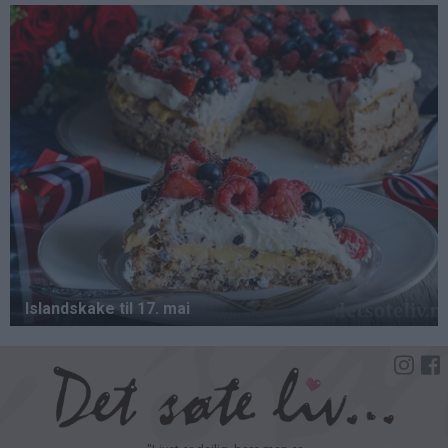
Hopp
til
hovedinnhold