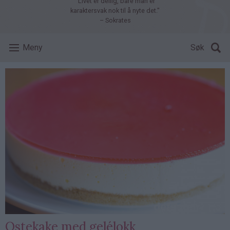
"Livet er deilig, bare man er
karaktersvak nok til å nyte det."
– Sokrates
Meny
Søk
Ostekake med gelélokk