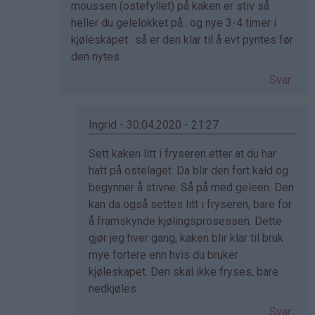
på
moussen (ostefyllet) på kaken er stiv så
av
heller du gelelokket på.. og nye 3-4 timer i
Naomi
kjøleskapet.. så er den klar til å evt pyntes før
(ikke
den nytes
bekreftet)
Svar
Ingrid - 30.04.2020 - 21:27
Som
Sett kaken litt i fryseren etter at du har
svar
hatt på ostelaget. Da blir den fort kald og
på
begynner å stivne. Så på med geleen. Den
av
kan da også settes litt i fryseren, bare for
Linda
å framskynde kjølingsprosessen. Dette
(ikke
gjør jeg hver gang, kaken blir klar til bruk
bekreftet)
mye fortere enn hvis du bruker
kjøleskapet. Den skal ikke fryses, bare
nedkjøles.
Svar