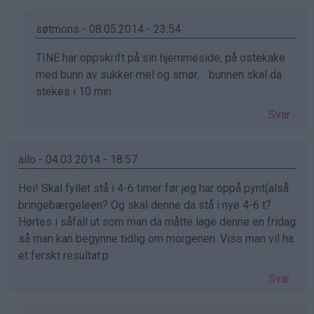
(ikke
bekreftet)
søtmons - 08.05.2014 - 23:54
Som
TINE har oppskrift på sin hjemmeside, på ostekake
svar
med bunn av sukker mel og smør.. . bunnen skal da
på
stekes i 10 min
av
Svar
Anne
Britt
Kisen
ailo - 04.03.2014 - 18:57
(ikke
Hei! Skal fyllet stå i 4-6 timer før jeg har oppå pynt(alså
bekreftet)
bringebærgeleen? Og skal denne da stå i nye 4-6 t?
Hørtes i såfall ut som man da måtte lage denne en fridag
så man kan begynne tidlig om morgenen. Viss man vil ha
et ferskt resultat:p
Svar