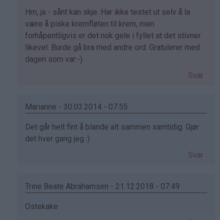
Som
Hm, ja - sånt kan skje. Har ikke testet ut selv å la
svar
være å piske kremfløten til krem, men
på
forhåpentligvis er det nok gele i fyllet at det stivner
av
likevel. Burde gå bra med andre ord. Gratulerer med
Tina
dagen som var:-)
(ikke
Svar
bekreftet)
Marianne - 30.03.2014 - 07:55
Som
Det går helt fint å blande alt sammen samtidig. Gjør
svar
det hver gang jeg :)
på
Svar
av
Tina
(ikke
Trine Beate Abrahamsen - 21.12.2018 - 07:49
bekreftet)
Som
Ostekake
svar