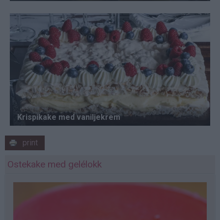
print
Ostekake med gelélokk