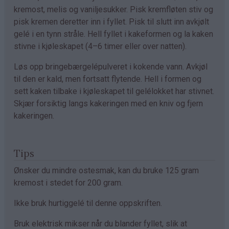
kremost, melis og vaniljesukker. Pisk kremfløten stiv og
pisk kremen deretter inn i fyllet. Pisk til slutt inn avkjølt
gelé i en tynn stråle. Hell fyllet i kakeformen og la kaken
stivne i kjøleskapet (4–6 timer eller over natten).
Løs opp bringebærgelépulveret i kokende vann. Avkjøl
til den er kald, men fortsatt flytende. Hell i formen og
sett kaken tilbake i kjøleskapet til gelélokket har stivnet.
Skjær forsiktig langs kakeringen med en kniv og fjern
kakeringen.
Tips
Ønsker du mindre ostesmak, kan du bruke 125 gram
kremost i stedet for 200 gram.
Ikke bruk hurtiggelé til denne oppskriften.
Bruk elektrisk mikser når du blander fyllet, slik at