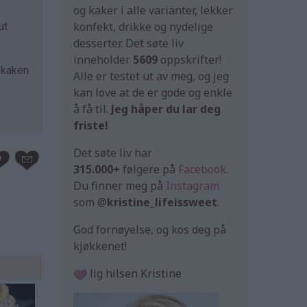
og kaker i alle varianter, lekker
konfekt, drikke og nydelige
ut
desserter. Det søte liv
inneholder
5609
oppskrifter!
a kaken
Alle er testet ut av meg, og jeg
kan love at de er gode og enkle
å få til.
Jeg håper du lar deg
friste!
Det søte liv har
315.000+
følgere på
Facebook
.
Du finner meg på
Instagram
som @
kristine_lifeissweet
.
God fornøyelse, og kos deg på
kjøkkenet!
lig hilsen Kristine