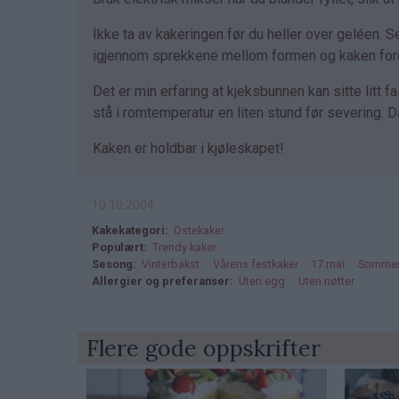
Ikke ta av kakeringen før du heller over geléen. S
igjennom sprekkene mellom formen og kaken fordi
Det er min erfaring at kjeksbunnen kan sitte litt f
stå i romtemperatur en liten stund før severing.
Kaken er holdbar i kjøleskapet!
10.10.2004
Kakekategori
Ostekaker
Populært
Trendy kaker
Sesong
Vinterbakst
Vårens festkaker
17.mai
Sommer
Allergier og preferanser
Uten egg
Uten nøtter