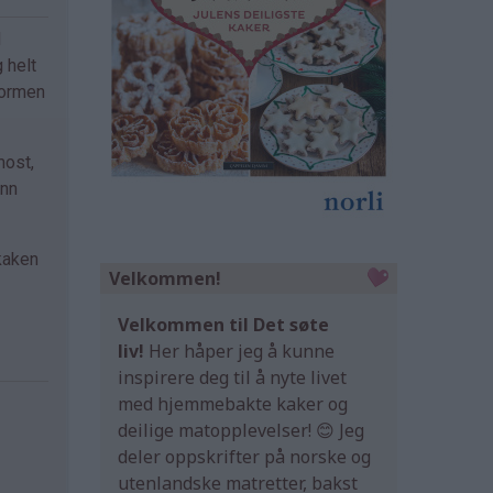
d
 helt
formen
most,
ynn
 kaken
Velkommen!
Velkommen til Det søte
liv!
Her håper jeg å kunne
inspirere deg til å nyte livet
med hjemmebakte kaker og
deilige matopplevelser! 😊 Jeg
deler oppskrifter på norske og
utenlandske matretter, bakst