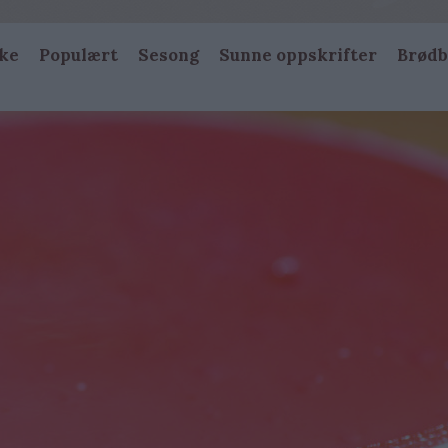
ke
Populært
Sesong
Sunne oppskrifter
Brødb