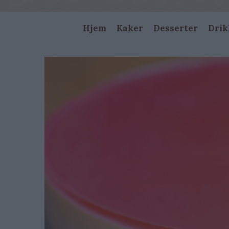
Main
Hjem
Kaker
Desserter
Drik
navigation