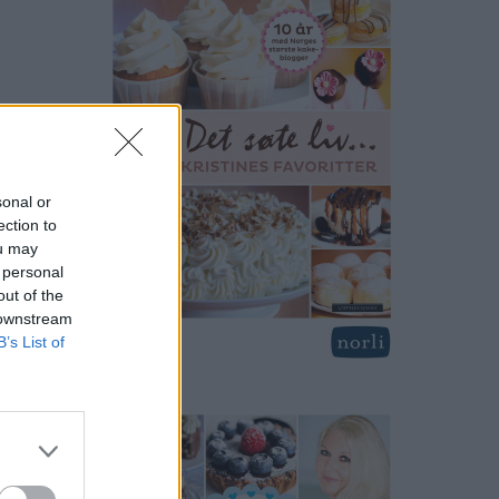
sonal or
ection to
ou may
 personal
out of the
 downstream
B’s List of
print