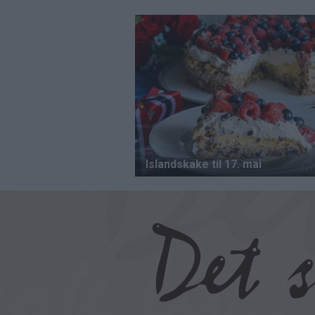
Hopp
til
hovedinnhold