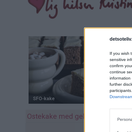
detsoteliv
If you wish 
sensitive in
confirm you
continue se
information 
further disc
participants
Downstream 
Ostekake med gelélokk
Persona