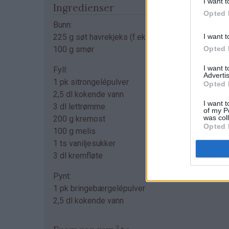
I want t
Ingredienser
Opted 
Bunn:
I want t
225 g søt havrekjeks (f.eks. 3/4 pk Bixit)
Opted 
100 g smør
I want 
Fyll:
Advertis
1 pk sitrongelépulver
Opted 
2,5 dl kokende vann
I want t
3 dl lettrømme
of my P
was col
200 g kremost
Opted 
100 g melis
1 ts vaniljesukker
3 dl kremfløte
Pynt:
1 pk bringebærgelépulver
2,5 dl kokende vann