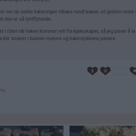
elv om du setter kakeringen tilbake rundt kaken, vil geléen renne 
 den er så tyntflytende.
ast i fatet når kaken kommer rett fra kjøleskapet, så jeg pleier å l
 Da blir smøret i bunnen mykere og kakestykkene penere.
lig