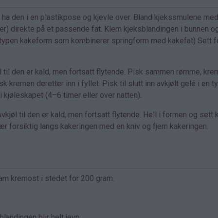
å ha den i en plastikpose og kjevle over. Bland kjekssmulene me
r) direkte på et passende fat. Klem kjeksblandingen i bunnen og
 den typen kakeform som kombinerer springform med kakefat) Sett 
l til den er kald, men fortsatt flytende. Pisk sammen rømme, kre
 kremen deretter inn i fyllet. Pisk til slutt inn avkjølt gelé i en t
i kjøleskapet (4–6 timer eller over natten).
jøl til den er kald, men fortsatt flytende. Hell i formen og sett
kjær forsiktig langs kakeringen med en kniv og fjern kakeringen.
am kremost i stedet for 200 gram.
blandingen blir helt jevn.