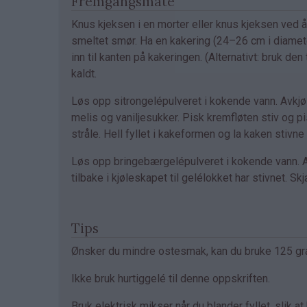
Fremgangsmåte
Knus kjeksen i en morter eller knus kjeksen ved 
smeltet smør. Ha en kakering (24–26 cm i diamete
inn til kanten på kakeringen. (Alternativt: bruk
kaldt.
Løs opp sitrongelépulveret i kokende vann. Avkjø
melis og vaniljesukker. Pisk kremfløten stiv og pisk
stråle. Hell fyllet i kakeformen og la kaken stivne 
Løs opp bringebærgelépulveret i kokende vann. Avk
tilbake i kjøleskapet til gelélokket har stivnet. S
Tips
Ønsker du mindre ostesmak, kan du bruke 125 gr
Ikke bruk hurtiggelé til denne oppskriften.
Bruk elektrisk mikser når du blander fyllet, slik at 