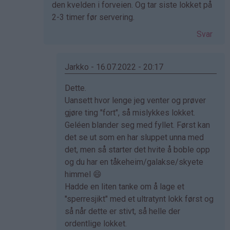
den kvelden i forveien. Og tar siste lokket på
2-3 timer før servering.
Svar
Jarkko - 16.07.2022 - 20:17
Som
Dette.
svar
Uansett hvor lenge jeg venter og prøver
på
gjøre ting "fort", så mislykkes lokket.
av
Geléen blander seg med fyllet. Først kan
Elisabeth
det se ut som en har sluppet unna med
(ikke
det, men så starter det hvite å boble opp
bekreftet)
og du har en tåkeheim/galakse/skyete
himmel 😄
Hadde en liten tanke om å lage et
"sperresjikt" med et ultratynt lokk først og
så når dette er stivt, så helle der
ordentlige lokket.