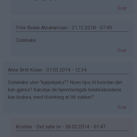
på
Svar
av
Tina
(ikke
Trine Beate Abrahamsen - 21.12.2018 - 07:49
bekreftet)
Som
Ostekake
svar
Svar
på
av
Tina
Anne Britt Kisen - 01.03.2014 - 12:34
(ikke
Ostekake uten "kjøpekjeks"? Noen tips til hvordan det
bekreftet)
kan gjøres? Kanskje de hjemmelagde knekkebrødene
kan brukes, med tilsetning at litt sukker?
Svar
Kristine - Det søte liv - 06.03.2014 - 01:47