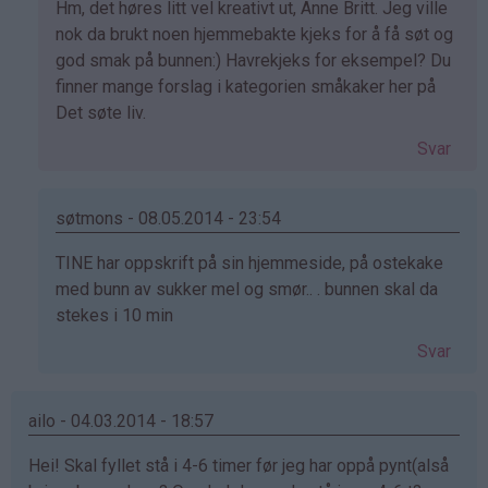
Som
Hm, det høres litt vel kreativt ut, Anne Britt. Jeg ville
svar
nok da brukt noen hjemmebakte kjeks for å få søt og
på
god smak på bunnen:) Havrekjeks for eksempel? Du
av
finner mange forslag i kategorien småkaker her på
Anne
Det søte liv.
Britt
Svar
Kisen
(ikke
bekreftet)
søtmons - 08.05.2014 - 23:54
Som
TINE har oppskrift på sin hjemmeside, på ostekake
svar
med bunn av sukker mel og smør.. . bunnen skal da
på
stekes i 10 min
av
Svar
Anne
Britt
Kisen
ailo - 04.03.2014 - 18:57
(ikke
Hei! Skal fyllet stå i 4-6 timer før jeg har oppå pynt(alså
bekreftet)