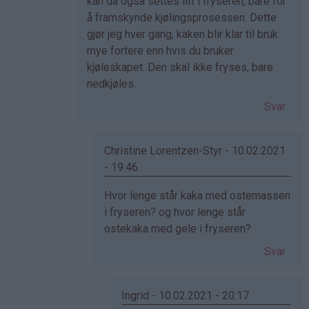
av
kan da også settes litt i fryseren, bare for
Linda
å framskynde kjølingsprosessen. Dette
(ikke
gjør jeg hver gang, kaken blir klar til bruk
bekreftet)
mye fortere enn hvis du bruker
kjøleskapet. Den skal ikke fryses, bare
nedkjøles.
Svar
Christine Lorentzen-Styr - 10.02.2021
- 19:46
Som
Hvor lenge står kaka med ostemassen
svar
i fryseren? og hvor lenge står
på
ostekaka med gele i fryseren?
av
Svar
Ingrid
(ikke
bekreftet)
Ingrid - 10.02.2021 - 20:17