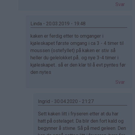
på
Svar
av
Kristine
-
Linda - 20.03.2019 - 19:48
Det…
Som
kaken er ferdig etter to omganger i
svar
kjøleskapet første omgang i ca 3 - 4 timer til
på
moussen (ostefyllet) på kaken er stiv så
av
heller du gelelokket på.. og nye 3-4 timer i
Naomi
kjøleskapet.. så er den klar til å evt pyntes før
(ikke
den nytes
bekreftet)
Svar
Ingrid - 30.04.2020 - 21:27
Som
Sett kaken litt i fryseren etter at du har
svar
hatt på ostelaget. Da blir den fort kald og
på
begynner å stivne. Så på med geleen. Den