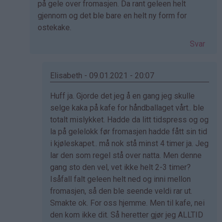
på gele over fromasjen. Da rant geleen helt
gjennom og det ble bare en helt ny form for
ostekake.
Svar
Elisabeth - 09.01.2021 - 20:07
Som
Huff ja. Gjorde det jeg å en gang jeg skulle
svar
selge kaka på kafe for håndballaget vårt.. ble
på
totalt mislykket. Hadde da litt tidspress og og
av
la på gelelokk før fromasjen hadde fått sin tid
Eli
i kjøleskapet.. må nok stå minst 4 timer ja. Jeg
(ikke
lar den som regel stå over natta. Men denne
bekreftet)
gang sto den vel, vet ikke helt 2-3 timer?
Isåfall falt geleen helt ned og inni mellon
fromasjen, så den ble seende veldi rar ut.
Smakte ok. For oss hjemme. Men til kafe, nei
den kom ikke dit. Så heretter gjør jeg ALLTID