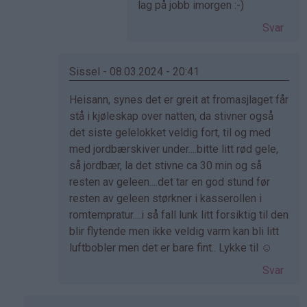
lag på jobb imorgen :-)
Svar
Sissel - 08.03.2024 - 20:41
Som
Heisann, synes det er greit at fromasjlaget får
svar
stå i kjøleskap over natten, da stivner også
på
det siste gelelokket veldig fort, til og med
av
med jordbærskiver under....bitte litt rød gele,
Naomi
så jordbær, la det stivne ca 30 min og så
(ikke
resten av geleen....det tar en god stund før
bekreftet)
resten av geleen størkner i kasserollen i
romtempratur....i så fall lunk litt forsiktig til den
blir flytende men ikke veldig varm kan bli litt
luftbobler men det er bare fint.. Lykke til ☺️
Svar