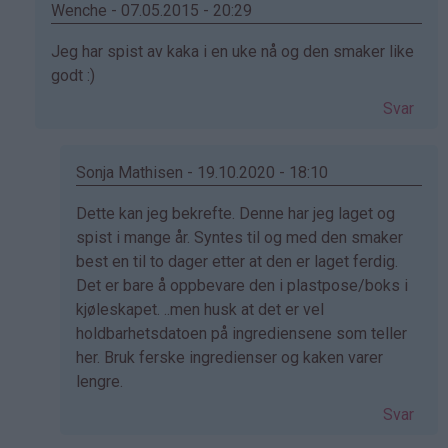
Wenche - 07.05.2015 - 20:29
Som
Jeg har spist av kaka i en uke nå og den smaker like
svar
godt :)
på
Svar
av
Aslaug
(ikke
Sonja Mathisen - 19.10.2020 - 18:10
bekreftet)
Som
Dette kan jeg bekrefte. Denne har jeg laget og
svar
spist i mange år. Syntes til og med den smaker
på
best en til to dager etter at den er laget ferdig.
av
Det er bare å oppbevare den i plastpose/boks i
Wenche
kjøleskapet. ..men husk at det er vel
(ikke
holdbarhetsdatoen på ingrediensene som teller
bekreftet)
her. Bruk ferske ingredienser og kaken varer
lengre.
Svar