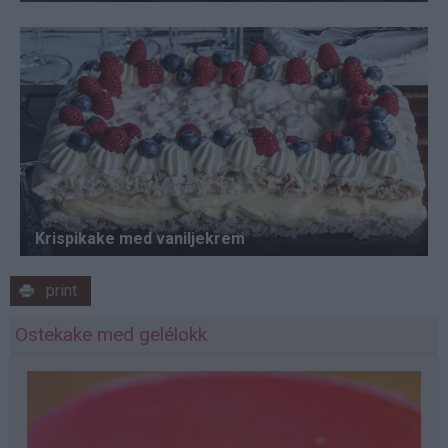
print
Ostekake med gelélokk