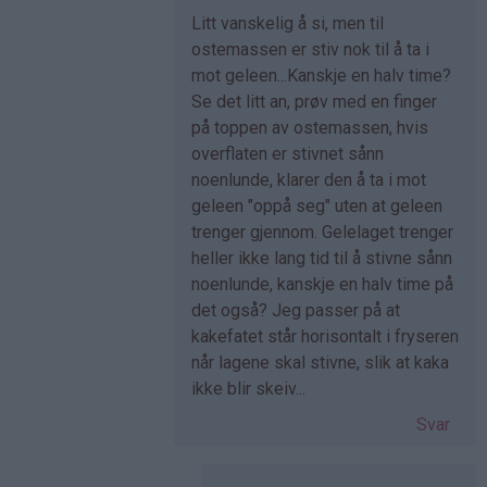
Som
Litt vanskelig å si, men til
svar
ostemassen er stiv nok til å ta i
på
mot geleen...Kanskje en halv time?
av
Se det litt an, prøv med en finger
Christine
på toppen av ostemassen, hvis
Lore…
overflaten er stivnet sånn
(ikke
noenlunde, klarer den å ta i mot
bekreftet)
geleen "oppå seg" uten at geleen
trenger gjennom. Gelelaget trenger
heller ikke lang tid til å stivne sånn
noenlunde, kanskje en halv time på
det også? Jeg passer på at
kakefatet står horisontalt i fryseren
når lagene skal stivne, slik at kaka
ikke blir skeiv...
Svar