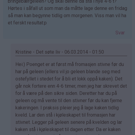
bringebærgeleen? Og skal denne da stå i nye 4-6 t?
Hørtes i såfall ut som man da måtte lage denne en fridag
så man kan begynne tidlig om morgenen. Viss man vil ha
et ferskt resultat:p
Svar
Kristine - Det søte liv - 06.03.2014 - 01:50
Som
Hei:) Poenget er at først må fromasjen stivne før du
svar
har på geleen (ellers vil jo geleen blande seg med
på
ostefyllet i stedet for å bli et lokk oppå kaken). Det
av
går nok fortere enn 4-6 timer, men jeg har skrevet det
ailo
for å være på den sikre siden. Deretter har du på
(ikke
geleen og må vente til den stivner før du kan fjerne
bekreftet)
kakeringen. I praksis pleier jeg å lage kaken tidlig
kveld. Lar den stå i kjøleskapet til fromasjen har
stivnet. Legger på geleen senere på kvelden og lar
kaken stå i kjøleskapet til dagen etter. Da er kaken