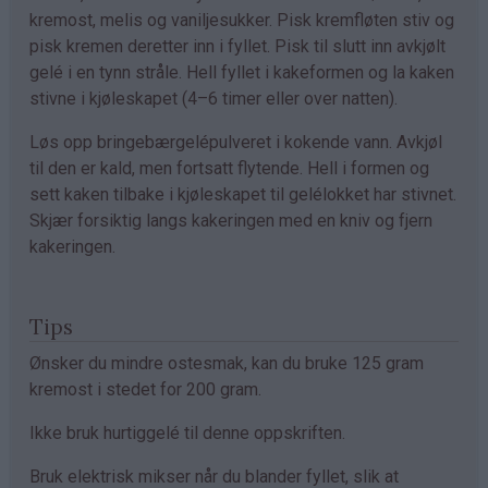
kremost, melis og vaniljesukker. Pisk kremfløten stiv og
pisk kremen deretter inn i fyllet. Pisk til slutt inn avkjølt
gelé i en tynn stråle. Hell fyllet i kakeformen og la kaken
stivne i kjøleskapet (4–6 timer eller over natten).
Løs opp bringebærgelépulveret i kokende vann. Avkjøl
til den er kald, men fortsatt flytende. Hell i formen og
sett kaken tilbake i kjøleskapet til gelélokket har stivnet.
Skjær forsiktig langs kakeringen med en kniv og fjern
kakeringen.
Tips
Ønsker du mindre ostesmak, kan du bruke 125 gram
kremost i stedet for 200 gram.
Ikke bruk hurtiggelé til denne oppskriften.
Bruk elektrisk mikser når du blander fyllet, slik at