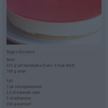
Ingredienser
Bunn:
225 g søt havrekjeks (f.eks. 3/4 pk Bixit)
100 g smør
Fyll:
1 pk sitrongelépulver
2,5 dl kokende vann
3 dl lettrømme
200 g kremost