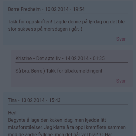
Børre Fredheim - 10.02.2014 - 19:54
Takk for oppskriften! Lagde denne på lørdag og det ble
stor suksess på morsdagen i går:-)
Svar
Kristine - Det søte liv - 14.02.2014 - 01:35
Som
Så bra, Børre:) Takk for tilbakemeldingen!
svar
Svar
på
av
Børre
Tina - 13.02.2014 - 15:43
Fredheim
Hei!
(ikke
Begynte å lage den kaken idag, men kjedde litt
bekreftet)
missforståelser. Jeg klarte å ta oppi kremfløte sammen
med de andre fyllene, men det går vel bra? :O Har