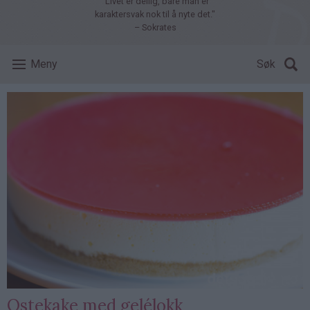
"Livet er deilig, bare man er
karaktersvak nok til å nyte det."
– Sokrates
Meny
Søk
Ostekake med gelélokk