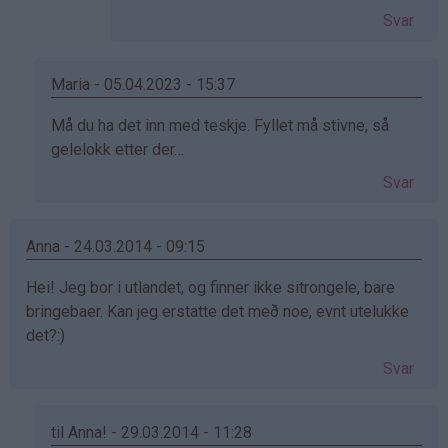
Svar
Maria - 05.04.2023 - 15:37
Som
Må du ha det inn med teskje. Fyllet må stivne, så
svar
gelelokk etter der…
på
Svar
av
ailo
(ikke
Anna - 24.03.2014 - 09:15
bekreftet)
Hei! Jeg bor i utlandet, og finner ikke sitrongele, bare
bringebaer. Kan jeg erstatte det með noe, evnt utelukke
det?:)
Svar
til Anna! - 29.03.2014 - 11:28