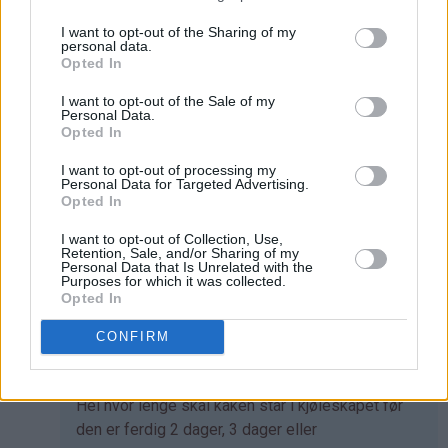
I want to opt-out of the Sharing of my
Kor lenge kan den stå i kjøleskap før den tapar seg?
personal data.
Opted In
Svar
I want to opt-out of the Sale of my
Personal Data.
Kristine - Det søte liv - 24.01.2014 - 19:23
Opted In
I want to opt-out of processing my
Som
Et par dager så sant at du kjøper ingredienser med
Personal Data for Targeted Advertising.
svar
lang nok holdbarhet, Aslaug. Den holder seg god
Opted In
på
lenger også, men da synes jeg kantene begynner å
I want to opt-out of Collection, Use,
av
bli litt tørre og seige, noe som gjør at kaken ikke er
Retention, Sale, and/or Sharing of my
Aslaug
helt optimal.
Personal Data that Is Unrelated with the
Purposes for which it was collected.
(ikke
Opted In
Svar
bekreftet)
CONFIRM
Naomi - 17.02.2019 - 03:10
Som
Hei hvor lenge skal kaken står i kjøleskapet før
svar
den er ferdig 2 dager, 3 dager eller