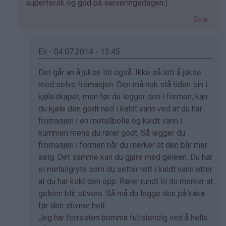
superfersk og god på serveringsdagen:)
Svar
Eli - 04.07.2014 - 13:45
Som
Det går an å jukse litt også. Ikke så lett å jukse
svar
med selve fromasjen. Den må nok stå tiden sin i
på
kjøleskapet, men før du legger den i formen, kan
av
du kjøle den godt ned i kaldt vann ved at du har
Kristine
fromasjen i en metallbolle og kaldt vann i
-
kummen mens du rører godt. Så legger du
Det…
fromasjen i formen når du merker at den blir mer
seig. Det samme kan du gjøre med geleen. Du har
ei metallgryte som du setter rett i kaldt vann etter
at du har kokt den opp. Rører rundt til du merker at
geleen blir stivere. Så må du legge den på kaka
før den stivner helt.
Jeg har forresten bomma fullstendig ved å helle