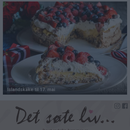
Hopp
til
hovedinnhold