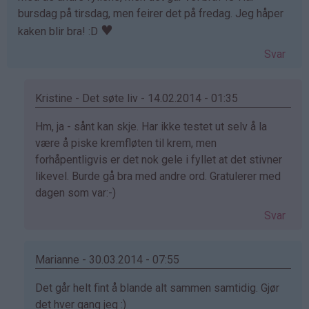
bursdag på tirsdag, men feirer det på fredag. Jeg håper
♥
kaken blir bra! :D
Svar
Kristine - Det søte liv - 14.02.2014 - 01:35
Som
Hm, ja - sånt kan skje. Har ikke testet ut selv å la
svar
være å piske kremfløten til krem, men
på
forhåpentligvis er det nok gele i fyllet at det stivner
av
likevel. Burde gå bra med andre ord. Gratulerer med
Tina
dagen som var:-)
(ikke
Svar
bekreftet)
Marianne - 30.03.2014 - 07:55
Som
Det går helt fint å blande alt sammen samtidig. Gjør
svar
det hver gang jeg :)