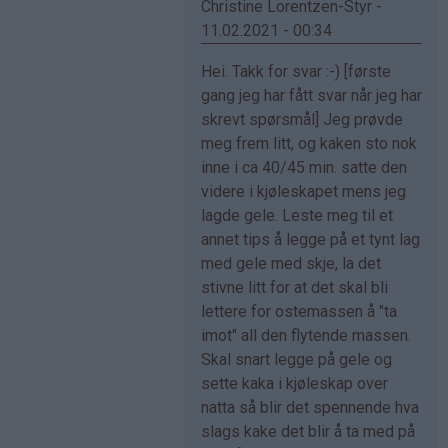
Christine Lorentzen-Styr -
11.02.2021 - 00:34
Som
Hei. Takk for svar :-) [første
svar
gang jeg har fått svar når jeg har
på
skrevt spørsmål] Jeg prøvde
av
meg frem litt, og kaken sto nok
Ingrid
inne i ca 40/45 min. satte den
(ikke
videre i kjøleskapet mens jeg
bekreftet)
lagde gele. Leste meg til et
annet tips å legge på et tynt lag
med gele med skje, la det
stivne litt for at det skal bli
lettere for ostemassen å "ta
imot" all den flytende massen.
Skal snart legge på gele og
sette kaka i kjøleskap over
natta så blir det spennende hva
slags kake det blir å ta med på