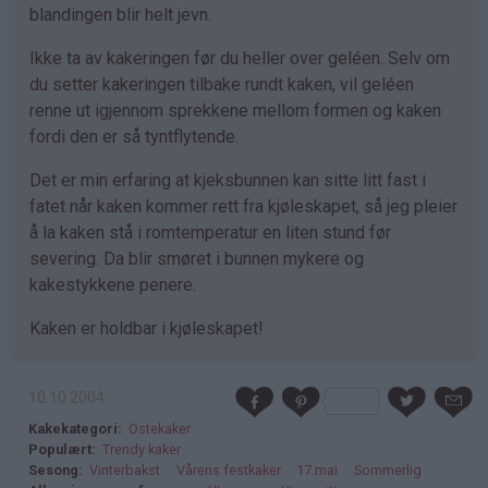
blandingen blir helt jevn.
Ikke ta av kakeringen før du heller over geléen. Selv om
du setter kakeringen tilbake rundt kaken, vil geléen
renne ut igjennom sprekkene mellom formen og kaken
fordi den er så tyntflytende.
Det er min erfaring at kjeksbunnen kan sitte litt fast i
fatet når kaken kommer rett fra kjøleskapet, så jeg pleier
å la kaken stå i romtemperatur en liten stund før
severing. Da blir smøret i bunnen mykere og
kakestykkene penere.
Kaken er holdbar i kjøleskapet!
10.10.2004
Kakekategori
Ostekaker
Populært
Trendy kaker
Sesong
Vinterbakst
Vårens festkaker
17.mai
Sommerlig