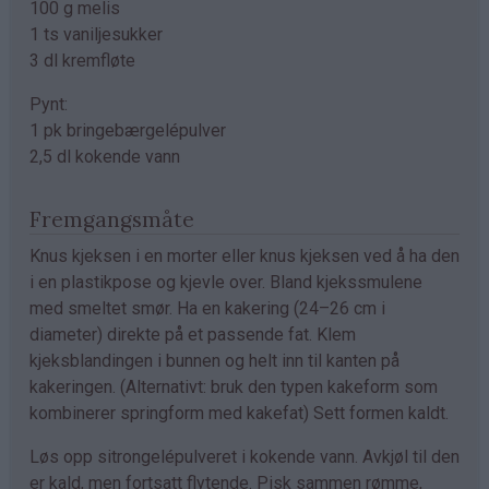
100 g melis
1 ts vaniljesukker
3 dl kremfløte
Pynt:
1 pk bringebærgelépulver
2,5 dl kokende vann
Fremgangsmåte
Knus kjeksen i en morter eller knus kjeksen ved å ha den
i en plastikpose og kjevle over. Bland kjekssmulene
med smeltet smør. Ha en kakering (24–26 cm i
diameter) direkte på et passende fat. Klem
kjeksblandingen i bunnen og helt inn til kanten på
kakeringen. (Alternativt: bruk den typen kakeform som
kombinerer springform med kakefat) Sett formen kaldt.
Løs opp sitrongelépulveret i kokende vann. Avkjøl til den
er kald, men fortsatt flytende. Pisk sammen rømme,