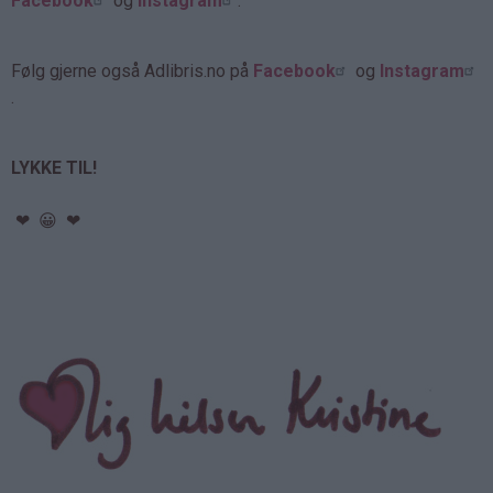
Facebook
og
Instagram
.
Følg gjerne også Adlibris.no på
Facebook
og
Instagram
.
LYKKE TIL!
❤ 😀 ❤