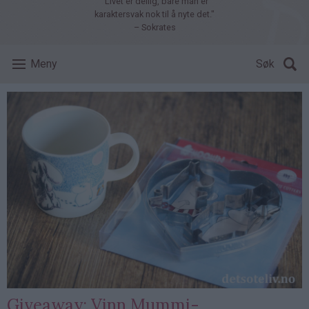
"Livet er deilig, bare man er
karaktersvak nok til å nyte det."
– Sokrates
Meny
Søk
Giveaway: Vinn Mummi-