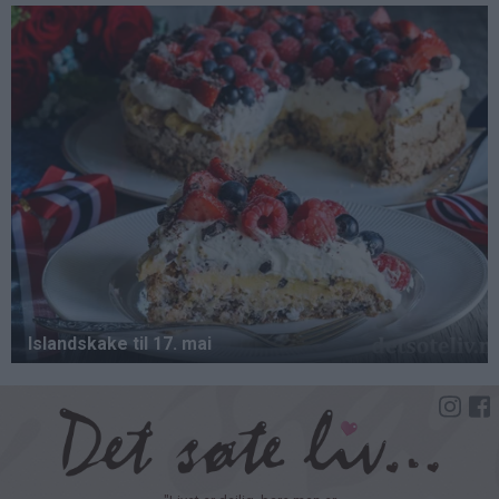
Hopp
til
hovedinnhold