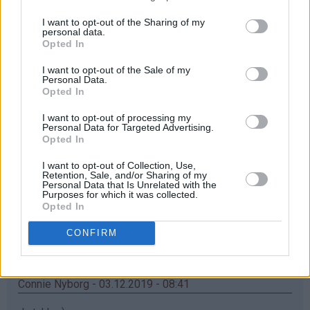
Åååå... elsker mummikoppene❤
I want to opt-out of the Sharing of my
Svar
personal data.
Opted In
I want to opt-out of the Sale of my
Maria - 03.12.2019 - 08:38
Personal Data.
Opted In
Ååh, jatakk haf bursdag i dag, så synes jeg kan ha litt
I want to opt-out of processing my
flaks
Personal Data for Targeted Advertising.
Opted In
Svar
I want to opt-out of Collection, Use,
Retention, Sale, and/or Sharing of my
Personal Data that Is Unrelated with the
Inger Turid - 03.12.2019 - 08:40
Purposes for which it was collected.
Opted In
♥
♥
Nydelig krus
️Som barnebarna ville blitt glad for
CONFIRM
Svar
Connie Nyborg - 03.12.2019 - 08:41