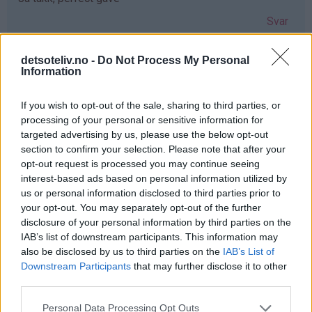
Svar
detsoteliv.no -
Do Not Process My Personal
Anne-lene Ulriksen - 03.12.2019 - 08:36
Information
Hadde vært så koselig å kunne gitt min søster dette nå i
If you wish to opt-out of the sale, sharing to third parties, or
en hektisk juletid ønsker deg en fantastisk førjulstid
processing of your personal or sensitive information for
Svar
targeted advertising by us, please use the below opt-out
section to confirm your selection. Please note that after your
opt-out request is processed you may continue seeing
Marthe - 03.12.2019 - 08:36
interest-based ads based on personal information utilized by
us or personal information disclosed to third parties prior to
Så mange gode minner med mummitrollet! ❤️
your opt-out. You may separately opt-out of the further
disclosure of your personal information by third parties on the
Julebaksten hadde blitt ekstra koselig med de formene!
IAB’s list of downstream participants. This information may
Svar
also be disclosed by us to third parties on the
IAB’s List of
Downstream Participants
that may further disclose it to other
third parties.
Anonym - 03.12.2019 - 08:38
Personal Data Processing Opt Outs