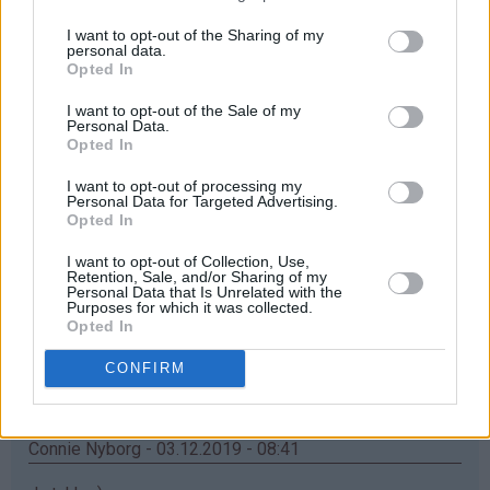
Åååå... elsker mummikoppene❤
I want to opt-out of the Sharing of my
Svar
personal data.
Opted In
I want to opt-out of the Sale of my
Maria - 03.12.2019 - 08:38
Personal Data.
Opted In
Ååh, jatakk haf bursdag i dag, så synes jeg kan ha litt
I want to opt-out of processing my
flaks
Personal Data for Targeted Advertising.
Opted In
Svar
I want to opt-out of Collection, Use,
Retention, Sale, and/or Sharing of my
Personal Data that Is Unrelated with the
Inger Turid - 03.12.2019 - 08:40
Purposes for which it was collected.
Opted In
♥
♥
Nydelig krus
️Som barnebarna ville blitt glad for
CONFIRM
Svar
Connie Nyborg - 03.12.2019 - 08:41