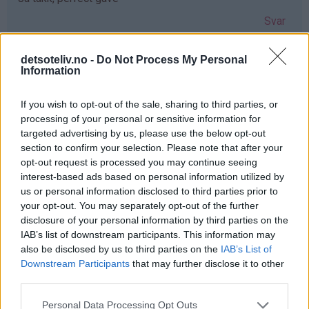
Svar
detsoteliv.no -
Do Not Process My Personal
Anne-lene Ulriksen - 03.12.2019 - 08:36
Information
Hadde vært så koselig å kunne gitt min søster dette nå i
If you wish to opt-out of the sale, sharing to third parties, or
en hektisk juletid ønsker deg en fantastisk førjulstid
processing of your personal or sensitive information for
Svar
targeted advertising by us, please use the below opt-out
section to confirm your selection. Please note that after your
opt-out request is processed you may continue seeing
Marthe - 03.12.2019 - 08:36
interest-based ads based on personal information utilized by
us or personal information disclosed to third parties prior to
Så mange gode minner med mummitrollet! ❤️
your opt-out. You may separately opt-out of the further
disclosure of your personal information by third parties on the
Julebaksten hadde blitt ekstra koselig med de formene!
IAB’s list of downstream participants. This information may
Svar
also be disclosed by us to third parties on the
IAB’s List of
Downstream Participants
that may further disclose it to other
third parties.
Anonym - 03.12.2019 - 08:38
Personal Data Processing Opt Outs