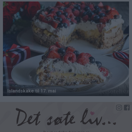
Hopp
til
hovedinnhold