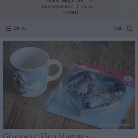
"Livet er deilig, bare man er
karaktersvak nok til å nyte det."
– Sokrates
Meny
Søk
Giveaway: Vinn Mummi-