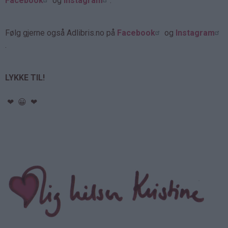
Facebook
og
Instagram
.
Følg gjerne også Adlibris.no på
Facebook
og
Instagram
.
LYKKE TIL!
❤ 😀 ❤