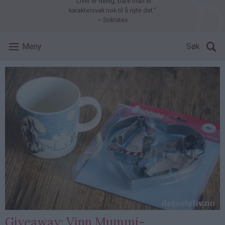
"Livet er deilig, bare man er
karaktersvak nok til å nyte det."
– Sokrates
Meny
Søk
Giveaway: Vinn Mummi-