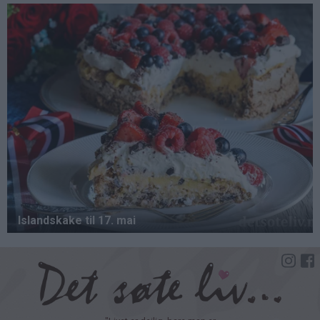
Hopp
til
hovedinnhold