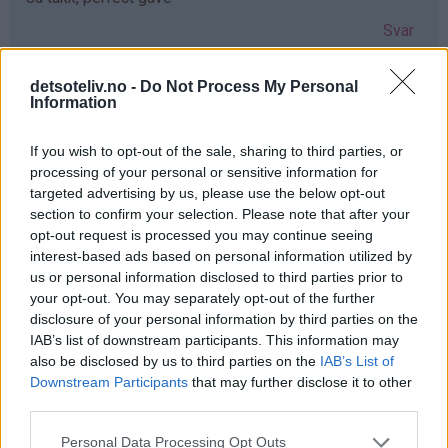
Svar
detsoteliv.no -
Do Not Process My Personal
Anne-lene Ulriksen - 03.12.2019 - 08:36
Information
Hadde vært så koselig å kunne gitt min søster dette nå i
If you wish to opt-out of the sale, sharing to third parties, or
en hektisk juletid ønsker deg en fantastisk førjulstid
processing of your personal or sensitive information for
Svar
targeted advertising by us, please use the below opt-out
section to confirm your selection. Please note that after your
opt-out request is processed you may continue seeing
Marthe - 03.12.2019 - 08:36
interest-based ads based on personal information utilized by
us or personal information disclosed to third parties prior to
Så mange gode minner med mummitrollet! ❤️
your opt-out. You may separately opt-out of the further
disclosure of your personal information by third parties on the
Julebaksten hadde blitt ekstra koselig med de formene!
IAB’s list of downstream participants. This information may
Svar
also be disclosed by us to third parties on the
IAB’s List of
Downstream Participants
that may further disclose it to other
third parties.
Anonym - 03.12.2019 - 08:38
Personal Data Processing Opt Outs