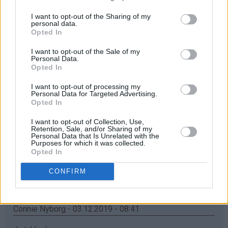
Åååå... elsker mummikoppene❤
I want to opt-out of the Sharing of my
Svar
personal data.
Opted In
I want to opt-out of the Sale of my
Maria - 03.12.2019 - 08:38
Personal Data.
Opted In
Ååh, jatakk haf bursdag i dag, så synes jeg kan ha litt
I want to opt-out of processing my
flaks
Personal Data for Targeted Advertising.
Opted In
Svar
I want to opt-out of Collection, Use,
Retention, Sale, and/or Sharing of my
Personal Data that Is Unrelated with the
Inger Turid - 03.12.2019 - 08:40
Purposes for which it was collected.
Opted In
♥
♥
Nydelig krus
️Som barnebarna ville blitt glad for
CONFIRM
Svar
Connie Nyborg - 03.12.2019 - 08:41