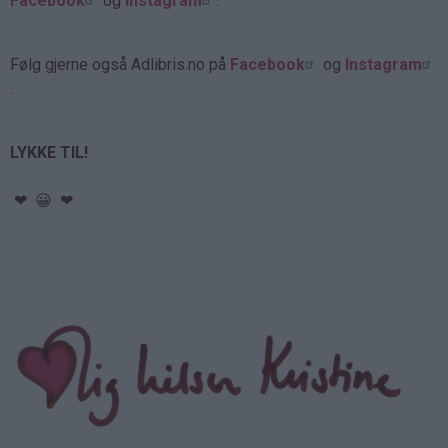
Facebook
og
Instagram
.
Følg gjerne også Adlibris.no på
Facebook
og
Instagram
.
LYKKE TIL!
❤ 😀 ❤