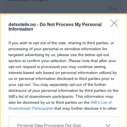
Svar
detsoteliv.no -
Do Not Process My Personal
Anne-lene Ulriksen - 03.12.2019 - 08:36
Information
Hadde vært så koselig å kunne gitt min søster dette nå i
If you wish to opt-out of the sale, sharing to third parties, or
en hektisk juletid ønsker deg en fantastisk førjulstid
processing of your personal or sensitive information for
Svar
targeted advertising by us, please use the below opt-out
section to confirm your selection. Please note that after your
opt-out request is processed you may continue seeing
Marthe - 03.12.2019 - 08:36
interest-based ads based on personal information utilized by
us or personal information disclosed to third parties prior to
Så mange gode minner med mummitrollet! ❤️
your opt-out. You may separately opt-out of the further
disclosure of your personal information by third parties on the
Julebaksten hadde blitt ekstra koselig med de formene!
IAB’s list of downstream participants. This information may
Svar
also be disclosed by us to third parties on the
IAB’s List of
Downstream Participants
that may further disclose it to other
third parties.
Anonym - 03.12.2019 - 08:38
Personal Data Processing Opt Outs