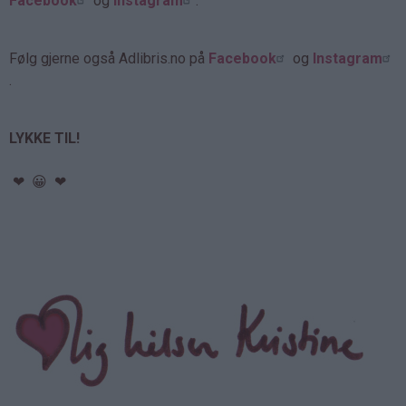
Facebook
og
Instagram
.
Følg gjerne også Adlibris.no på
Facebook
og
Instagram
.
LYKKE TIL!
❤ 😀 ❤