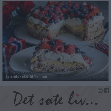
Hopp
til
hovedinnhold