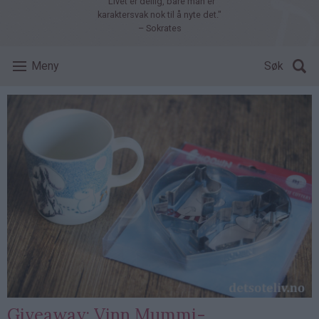
"Livet er deilig, bare man er
karaktersvak nok til å nyte det."
– Sokrates
Meny
Søk
Giveaway: Vinn Mummi-