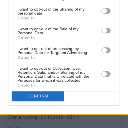
Åååå... elsker mummikoppene❤
I want to opt-out of the Sharing of my
Svar
personal data.
Opted In
I want to opt-out of the Sale of my
Maria - 03.12.2019 - 08:38
Personal Data.
Opted In
Ååh, jatakk haf bursdag i dag, så synes jeg kan ha litt
I want to opt-out of processing my
flaks
Personal Data for Targeted Advertising.
Opted In
Svar
I want to opt-out of Collection, Use,
Retention, Sale, and/or Sharing of my
Personal Data that Is Unrelated with the
Inger Turid - 03.12.2019 - 08:40
Purposes for which it was collected.
Opted In
♥
♥
Nydelig krus
️Som barnebarna ville blitt glad for
CONFIRM
Svar
Connie Nyborg - 03.12.2019 - 08:41