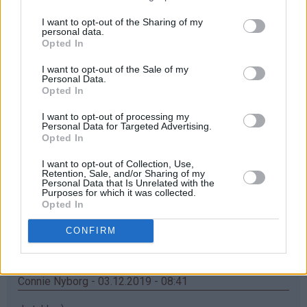
Åååå... elsker mummikoppene❤
I want to opt-out of the Sharing of my
Svar
personal data.
Opted In
I want to opt-out of the Sale of my
Maria - 03.12.2019 - 08:38
Personal Data.
Opted In
Ååh, jatakk haf bursdag i dag, så synes jeg kan ha litt
I want to opt-out of processing my
flaks
Personal Data for Targeted Advertising.
Opted In
Svar
I want to opt-out of Collection, Use,
Retention, Sale, and/or Sharing of my
Personal Data that Is Unrelated with the
Inger Turid - 03.12.2019 - 08:40
Purposes for which it was collected.
Opted In
♥
♥
Nydelig krus
️Som barnebarna ville blitt glad for
CONFIRM
Svar
Connie Nyborg - 03.12.2019 - 08:41