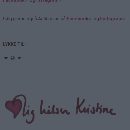
Facebook
og
Instagram
.
Følg gjerne også Adlibris.no på
Facebook
og
Instagram
.
LYKKE TIL!
❤ 😀 ❤