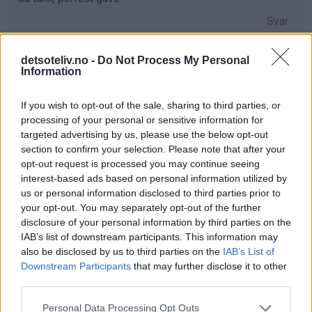
Svar
detsoteliv.no -
Do Not Process My Personal
Anne-lene Ulriksen - 03.12.2019 - 08:36
Information
Hadde vært så koselig å kunne gitt min søster dette nå i
If you wish to opt-out of the sale, sharing to third parties, or
en hektisk juletid ønsker deg en fantastisk førjulstid
processing of your personal or sensitive information for
Svar
targeted advertising by us, please use the below opt-out
section to confirm your selection. Please note that after your
opt-out request is processed you may continue seeing
Marthe - 03.12.2019 - 08:36
interest-based ads based on personal information utilized by
us or personal information disclosed to third parties prior to
Så mange gode minner med mummitrollet! ❤️
your opt-out. You may separately opt-out of the further
disclosure of your personal information by third parties on the
Julebaksten hadde blitt ekstra koselig med de formene!
IAB’s list of downstream participants. This information may
Svar
also be disclosed by us to third parties on the
IAB’s List of
Downstream Participants
that may further disclose it to other
third parties.
Anonym - 03.12.2019 - 08:38
Personal Data Processing Opt Outs