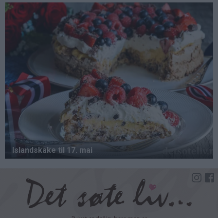
Hopp
til
hovedinnhold