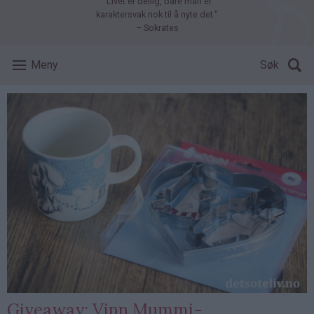
"Livet er deilig, bare man er
karaktersvak nok til å nyte det."
– Sokrates
Meny
Søk
Giveaway: Vinn Mummi-