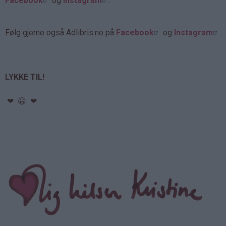
Facebook
og
Instagram
.
Følg gjerne også Adlibris.no på
Facebook
og
Instagram
.
LYKKE TIL!
❤ 😀 ❤