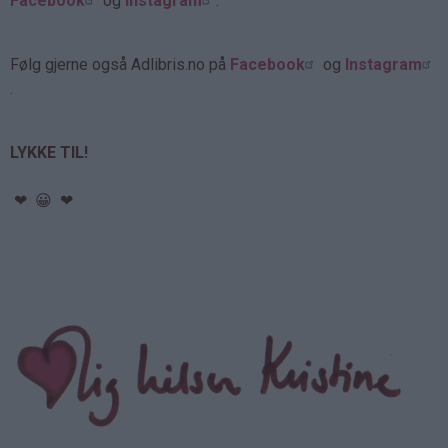
Facebook
og
Instagram
.
Følg gjerne også Adlibris.no på
Facebook
og
Instagram
.
LYKKE TIL!
❤ 😀 ❤