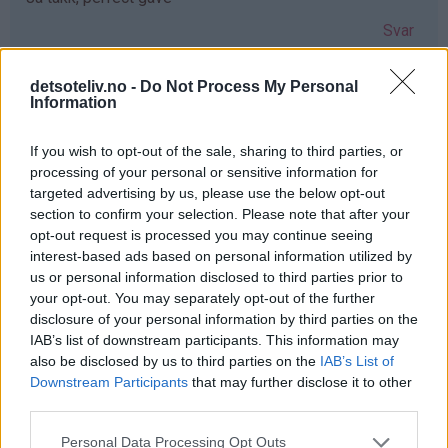
Svar
detsoteliv.no -
Do Not Process My Personal
Anne-lene Ulriksen - 03.12.2019 - 08:36
Information
Hadde vært så koselig å kunne gitt min søster dette nå i
If you wish to opt-out of the sale, sharing to third parties, or
en hektisk juletid ønsker deg en fantastisk førjulstid
processing of your personal or sensitive information for
Svar
targeted advertising by us, please use the below opt-out
section to confirm your selection. Please note that after your
opt-out request is processed you may continue seeing
Marthe - 03.12.2019 - 08:36
interest-based ads based on personal information utilized by
us or personal information disclosed to third parties prior to
Så mange gode minner med mummitrollet! ❤️
your opt-out. You may separately opt-out of the further
disclosure of your personal information by third parties on the
Julebaksten hadde blitt ekstra koselig med de formene!
IAB’s list of downstream participants. This information may
Svar
also be disclosed by us to third parties on the
IAB’s List of
Downstream Participants
that may further disclose it to other
third parties.
Anonym - 03.12.2019 - 08:38
Personal Data Processing Opt Outs