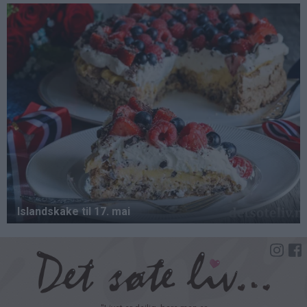
Hopp
til
hovedinnhold