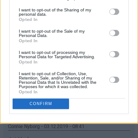
Åååå... elsker mummikoppene❤
I want to opt-out of the Sharing of my
Svar
personal data.
Opted In
I want to opt-out of the Sale of my
Maria - 03.12.2019 - 08:38
Personal Data.
Opted In
Ååh, jatakk haf bursdag i dag, så synes jeg kan ha litt
I want to opt-out of processing my
flaks
Personal Data for Targeted Advertising.
Opted In
Svar
I want to opt-out of Collection, Use,
Retention, Sale, and/or Sharing of my
Personal Data that Is Unrelated with the
Inger Turid - 03.12.2019 - 08:40
Purposes for which it was collected.
Opted In
♥
♥
Nydelig krus
️Som barnebarna ville blitt glad for
CONFIRM
Svar
Connie Nyborg - 03.12.2019 - 08:41