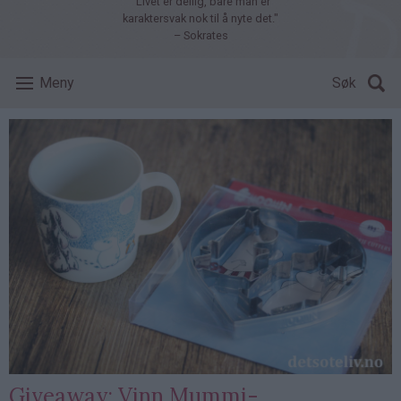
"Livet er deilig, bare man er
karaktersvak nok til å nyte det."
– Sokrates
Meny
Søk
Giveaway: Vinn Mummi-