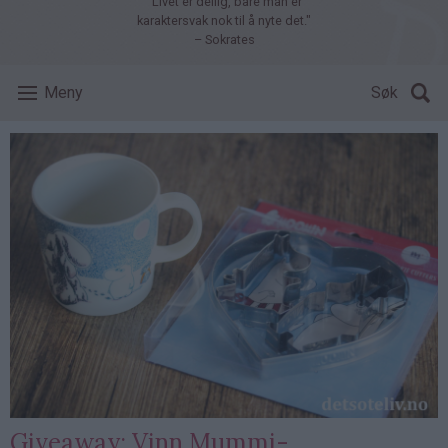
"Livet er deilig, bare man er
karaktersvak nok til å nyte det."
– Sokrates
Meny
Søk
Giveaway: Vinn Mummi-