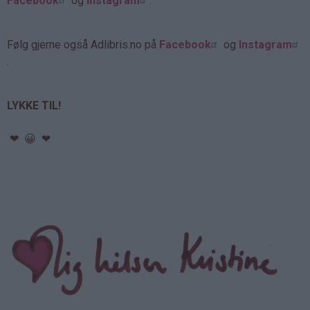
Facebook
og
Instagram
.
Følg gjerne også Adlibris.no på
Facebook
og
Instagram
.
LYKKE TIL!
❤ 😀 ❤