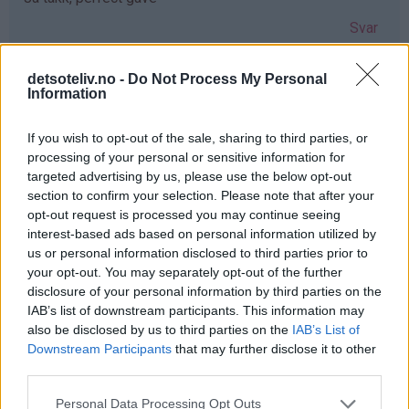
Svar
detsoteliv.no -
Do Not Process My Personal
Anne-lene Ulriksen - 03.12.2019 - 08:36
Information
Hadde vært så koselig å kunne gitt min søster dette nå i
If you wish to opt-out of the sale, sharing to third parties, or
en hektisk juletid ønsker deg en fantastisk førjulstid
processing of your personal or sensitive information for
Svar
targeted advertising by us, please use the below opt-out
section to confirm your selection. Please note that after your
opt-out request is processed you may continue seeing
Marthe - 03.12.2019 - 08:36
interest-based ads based on personal information utilized by
us or personal information disclosed to third parties prior to
Så mange gode minner med mummitrollet! ❤️
your opt-out. You may separately opt-out of the further
disclosure of your personal information by third parties on the
Julebaksten hadde blitt ekstra koselig med de formene!
IAB’s list of downstream participants. This information may
Svar
also be disclosed by us to third parties on the
IAB’s List of
Downstream Participants
that may further disclose it to other
third parties.
Anonym - 03.12.2019 - 08:38
Personal Data Processing Opt Outs