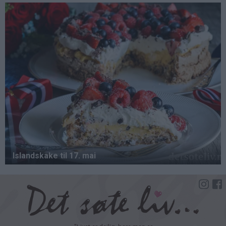
Hopp
til
hovedinnhold