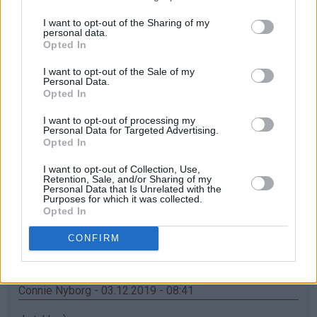
Åååå... elsker mummikoppene❤
I want to opt-out of the Sharing of my
Svar
personal data.
Opted In
I want to opt-out of the Sale of my
Maria - 03.12.2019 - 08:38
Personal Data.
Opted In
Ååh, jatakk haf bursdag i dag, så synes jeg kan ha litt
I want to opt-out of processing my
flaks
Personal Data for Targeted Advertising.
Opted In
Svar
I want to opt-out of Collection, Use,
Retention, Sale, and/or Sharing of my
Personal Data that Is Unrelated with the
Inger Turid - 03.12.2019 - 08:40
Purposes for which it was collected.
Opted In
♥
♥
Nydelig krus
️Som barnebarna ville blitt glad for
CONFIRM
Svar
Connie Nyborg - 03.12.2019 - 08:41