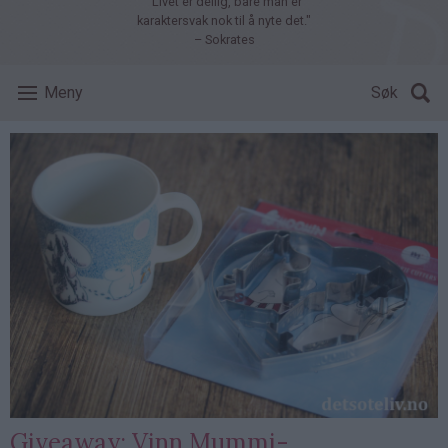
"Livet er deilig, bare man er
karaktersvak nok til å nyte det."
– Sokrates
Meny
Søk
Giveaway: Vinn Mummi-