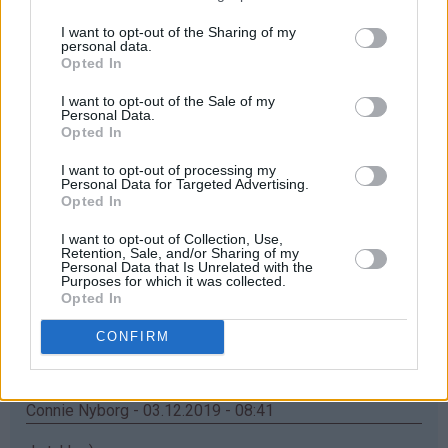
Åååå... elsker mummikoppene❤
I want to opt-out of the Sharing of my
Svar
personal data.
Opted In
I want to opt-out of the Sale of my
Maria - 03.12.2019 - 08:38
Personal Data.
Opted In
Ååh, jatakk haf bursdag i dag, så synes jeg kan ha litt
I want to opt-out of processing my
flaks
Personal Data for Targeted Advertising.
Opted In
Svar
I want to opt-out of Collection, Use,
Retention, Sale, and/or Sharing of my
Personal Data that Is Unrelated with the
Inger Turid - 03.12.2019 - 08:40
Purposes for which it was collected.
Opted In
♥
♥
Nydelig krus
️Som barnebarna ville blitt glad for
CONFIRM
Svar
Connie Nyborg - 03.12.2019 - 08:41