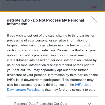
Svar
detsoteliv.no -
Do Not Process My Personal
Anne-lene Ulriksen - 03.12.2019 - 08:36
Information
Hadde vært så koselig å kunne gitt min søster dette nå i
If you wish to opt-out of the sale, sharing to third parties, or
en hektisk juletid ønsker deg en fantastisk førjulstid
processing of your personal or sensitive information for
Svar
targeted advertising by us, please use the below opt-out
section to confirm your selection. Please note that after your
opt-out request is processed you may continue seeing
Marthe - 03.12.2019 - 08:36
interest-based ads based on personal information utilized by
us or personal information disclosed to third parties prior to
Så mange gode minner med mummitrollet! ❤️
your opt-out. You may separately opt-out of the further
disclosure of your personal information by third parties on the
Julebaksten hadde blitt ekstra koselig med de formene!
IAB’s list of downstream participants. This information may
Svar
also be disclosed by us to third parties on the
IAB’s List of
Downstream Participants
that may further disclose it to other
third parties.
Anonym - 03.12.2019 - 08:38
Personal Data Processing Opt Outs