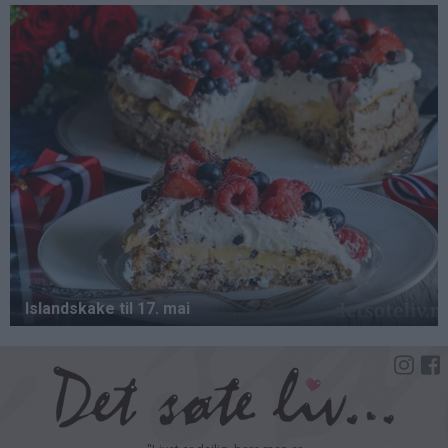
Hopp
til
hovedinnhold