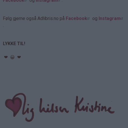
Facebook
og
Instagram
.
Følg gjerne også Adlibris.no på
Facebook
og
Instagram
.
LYKKE TIL!
❤ 😀 ❤