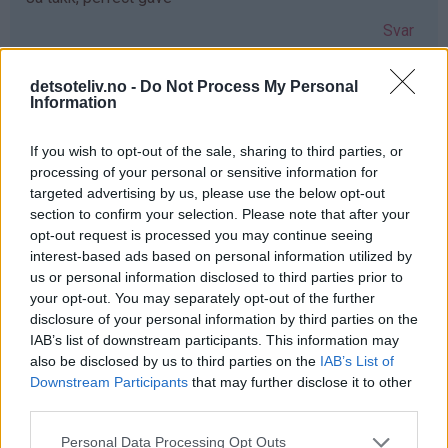
Svar
detsoteliv.no -
Do Not Process My Personal
Anne-lene Ulriksen - 03.12.2019 - 08:36
Information
Hadde vært så koselig å kunne gitt min søster dette nå i
If you wish to opt-out of the sale, sharing to third parties, or
en hektisk juletid ønsker deg en fantastisk førjulstid
processing of your personal or sensitive information for
Svar
targeted advertising by us, please use the below opt-out
section to confirm your selection. Please note that after your
opt-out request is processed you may continue seeing
Marthe - 03.12.2019 - 08:36
interest-based ads based on personal information utilized by
us or personal information disclosed to third parties prior to
Så mange gode minner med mummitrollet! ❤️
your opt-out. You may separately opt-out of the further
disclosure of your personal information by third parties on the
Julebaksten hadde blitt ekstra koselig med de formene!
IAB’s list of downstream participants. This information may
Svar
also be disclosed by us to third parties on the
IAB’s List of
Downstream Participants
that may further disclose it to other
third parties.
Anonym - 03.12.2019 - 08:38
Personal Data Processing Opt Outs