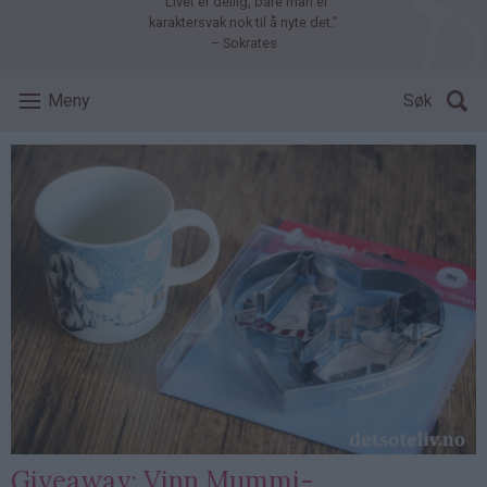
"Livet er deilig, bare man er
karaktersvak nok til å nyte det."
– Sokrates
Meny
Søk
Giveaway: Vinn Mummi-