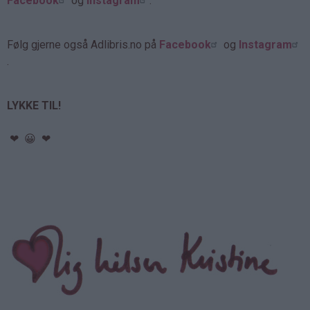
Facebook
og
Instagram
.
Følg gjerne også Adlibris.no på
Facebook
og
Instagram
.
LYKKE TIL!
❤ 😀 ❤