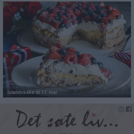
Hopp
til
hovedinnhold