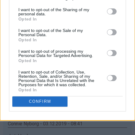
Åååå... elsker mummikoppene❤
I want to opt-out of the Sharing of my
Svar
personal data.
Opted In
I want to opt-out of the Sale of my
Maria - 03.12.2019 - 08:38
Personal Data.
Opted In
Ååh, jatakk haf bursdag i dag, så synes jeg kan ha litt
I want to opt-out of processing my
flaks
Personal Data for Targeted Advertising.
Opted In
Svar
I want to opt-out of Collection, Use,
Retention, Sale, and/or Sharing of my
Personal Data that Is Unrelated with the
Inger Turid - 03.12.2019 - 08:40
Purposes for which it was collected.
Opted In
♥
♥
Nydelig krus
️Som barnebarna ville blitt glad for
CONFIRM
Svar
Connie Nyborg - 03.12.2019 - 08:41