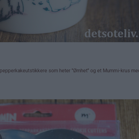
mi-pepperkakeutstikkere som heter "Ømhet" og et Mummi-krus me