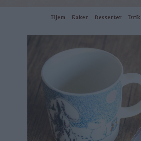
Main
Hjem
Kaker
Desserter
Drik
navigation