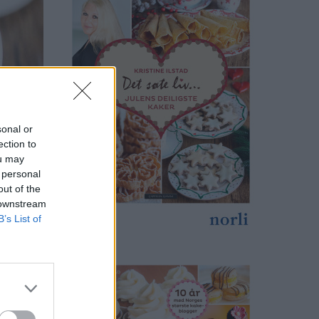
sonal or
ection to
ou may
 personal
out of the
 downstream
B’s List of