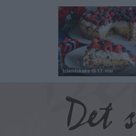
Hopp
til
hovedinnhold