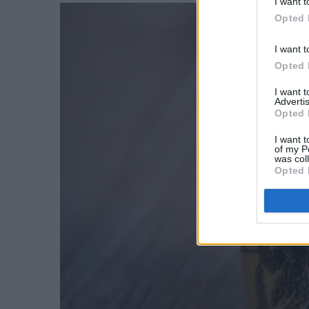
I want t
Opted 
I want t
Opted 
I want 
Advertis
Opted 
I want t
of my P
was col
Opted 