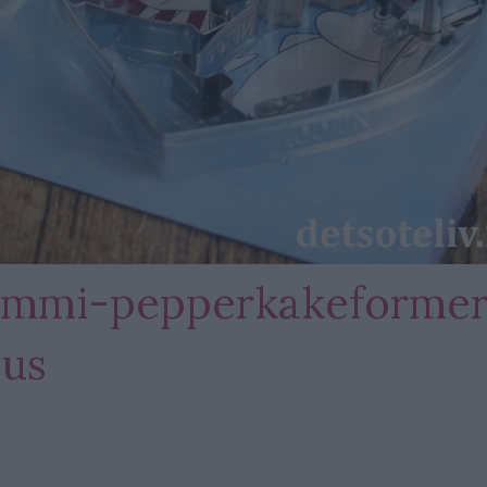
ummi-pepperkakeformer
rus