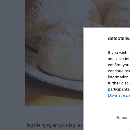
detsoteliv
If you wish 
sensitive in
confirm you
continue se
information 
further disc
participants
Downstream 
Persona
Jeg ble nysgjerrig da jeg leste oppskriften, for bå