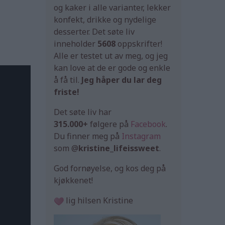
og kaker i alle varianter, lekker
konfekt, drikke og nydelige
desserter. Det søte liv
inneholder
5608
oppskrifter!
Alle er testet ut av meg, og jeg
kan love at de er gode og enkle
å få til.
Jeg håper du lar deg
friste!
Det søte liv har
315.000+
følgere på
Facebook
.
Du finner meg på
Instagram
som @
kristine_lifeissweet
.
God fornøyelse, og kos deg på
kjøkkenet!
lig hilsen Kristine