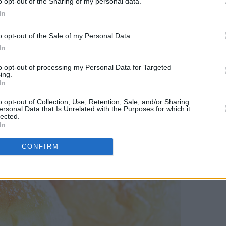
o opt-out of the Sharing of my personal data.
et for sukker, og væsken skal gis et oppkok først. Dessuten tre
In
t etterheves bollene lenge.
o opt-out of the Sale of my Personal Data.
In
to opt-out of processing my Personal Data for Targeted
ing.
In
o opt-out of Collection, Use, Retention, Sale, and/or Sharing
ersonal Data that Is Unrelated with the Purposes for which it
lected.
In
CONFIRM