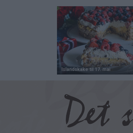
Hopp
til
hovedinnhold