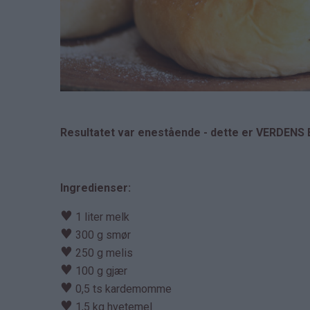
Resultatet var enestående - dette er VERDENS 
Ingredienser:
♥
1 liter melk
♥
300 g smør
♥
250 g melis
♥
100 g gjær
♥
0,5 ts kardemomme
♥
1,5 kg hvetemel