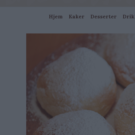
Main
Hjem
Kaker
Desserter
Drik
navigation