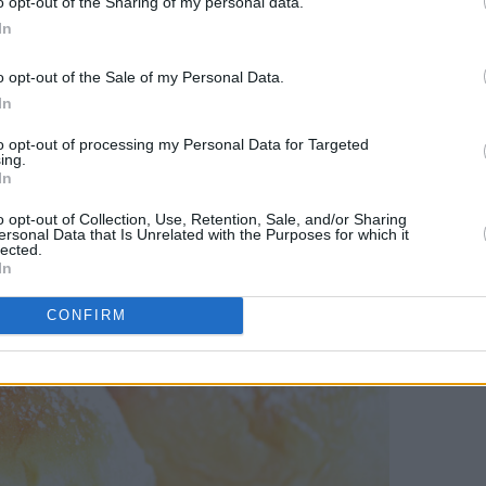
o opt-out of the Sharing of my personal data.
et for sukker, og væsken skal gis et oppkok først. Dessuten tre
In
t etterheves bollene lenge.
o opt-out of the Sale of my Personal Data.
In
to opt-out of processing my Personal Data for Targeted
ing.
In
o opt-out of Collection, Use, Retention, Sale, and/or Sharing
ersonal Data that Is Unrelated with the Purposes for which it
lected.
In
CONFIRM