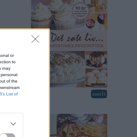
sonal or
ection to
ou may
 personal
out of the
 downstream
B’s List of
anlig