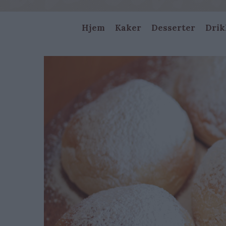
Main
Hjem
Kaker
Desserter
Drik
navigation