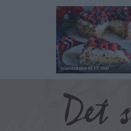
Hopp
til
hovedinnhold