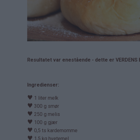
Resultatet var enestående - dette er VERDENS 
Ingredienser:
♥
1 liter melk
♥
300 g smør
♥
250 g melis
♥
100 g gjær
♥
0,5 ts kardemomme
♥
1,5 kg hvetemel