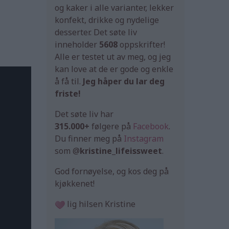
og kaker i alle varianter, lekker
konfekt, drikke og nydelige
desserter. Det søte liv
inneholder
5608
oppskrifter!
Alle er testet ut av meg, og jeg
kan love at de er gode og enkle
å få til.
Jeg håper du lar deg
friste!
Det søte liv har
315.000+
følgere på
Facebook
.
Du finner meg på
Instagram
som @
kristine_lifeissweet
.
God fornøyelse, og kos deg på
kjøkkenet!
lig hilsen Kristine