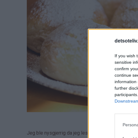
detsoteliv
If you wish 
sensitive in
confirm you
continue se
information 
further disc
participants
Downstream 
Persona
Jeg ble nysgjerrig da jeg leste oppskriften, for bå