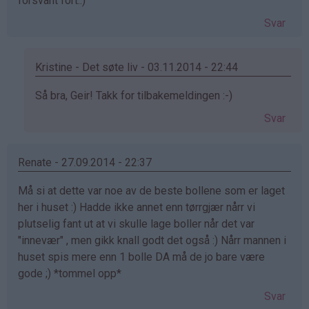
forsvant fort.:)
Svar
Kristine - Det søte liv - 03.11.2014 - 22:44
Som
Så bra, Geir! Takk for tilbakemeldingen :-)
svar
Svar
på
av
Geir
Renate - 27.09.2014 - 22:37
Undheim
Må si at dette var noe av de beste bollene som er laget
(ikke
her i huset :) Hadde ikke annet enn tørrgjær nårr vi
bekreftet)
plutselig fant ut at vi skulle lage boller når det var
"innevær" , men gikk knall godt det også :) Nårr mannen i
huset spis mere enn 1 bolle DA må de jo bare være
gode ;) *tommel opp*
Svar