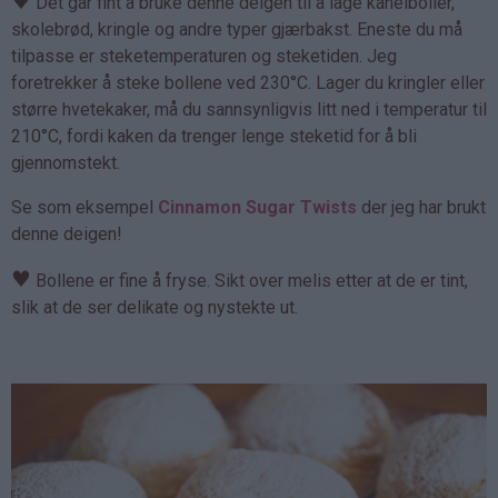
♥
Det går fint å bruke denne deigen til å lage kanelboller,
skolebrød, kringle og andre typer gjærbakst. Eneste du må
tilpasse er steketemperaturen og steketiden. Jeg
foretrekker å steke bollene ved 230°C. Lager du kringler eller
større hvetekaker, må du sannsynligvis litt ned i temperatur til
210°C, fordi kaken da trenger lenge steketid for å bli
gjennomstekt.
Se som eksempel
Cinnamon Sugar Twists
der jeg har brukt
denne deigen!
♥
Bollene er fine å fryse. Sikt over melis etter at de er tint,
slik at de ser delikate og nystekte ut.