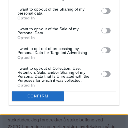
I want to opt-out of the Sharing of my
Trill ut bollene med en gang (ca 40 stk) og legg dem på
personal data.
bakepapirdekkede stekeplater. La dem heve lunt i 1
Opted In
time.
I want to opt-out of the Sale of my
Personal Data.
Stek bollene midt i ovnen ved 230°C i 7-10 minutter.
Opted In
Avkjøl. Sikt over melis før servering.
I want to opt-out of processing my
Personal Data for Targeted Advertising.
Opted In
Tips
I want to opt-out of Collection, Use,
♥
Retention, Sale, and/or Sharing of my
Tilpass melmengden. Det kan hende du trenger litt
Personal Data that Is Unrelated with the
mer enn det som er angitt i oppskriften. Deigen skal
Purposes for which it was collected.
Opted In
være god å trille og ikke løs og klissete.
CONFIRM
♥
Det går fint å bruke denne deigen til å lage
kanelboller, skolebrød, kringle og andre typer gjærbakst.
Eneste du må tilpasse er steketemperaturen og
steketiden. Jeg foretrekker å steke bollene ved
230°C. Lager du kringler eller større hvetekaker, må du