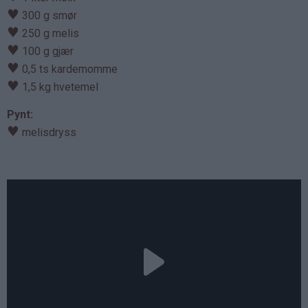
♥
300 g smør
♥
250 g melis
♥
100 g gjær
♥
0,5 ts kardemomme
♥
1,5 kg hvetemel
Pynt:
♥
melisdryss