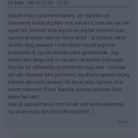
Eli Mari - 08.10.2014 - 22:52
Oppskriften, og kommentarene, ser idylliske ut!
Dessverre hadde jeg ikke stor suksess, men det var min
egen feil. Derimot lurer jeg på om jeg har kommet over
samme problem som en rekke andre - at bollene virket
rå etter lang steketid. I mitt tilfelle forstår jeg hvor
problemet lå, og tror det kan være grunnen bak. Jeg
ventet ikke lenge nok til væsken var kjølnet (min egen
feil, ble for utålmodig og misforsto meg selv - hvordan
det går, skjønner ikke jeg heller), og drepte gjæren da jeg
blandet den med væsken. De hevet ikke, og kom ut av
ovnen nærmest rå inni. Kanskje samme problem flere
andre har hatt?
Skal gi oppskriften et nytt forsøk ved neste anledning,
og smøre meg selv med tålmodighet! :-)
Svar