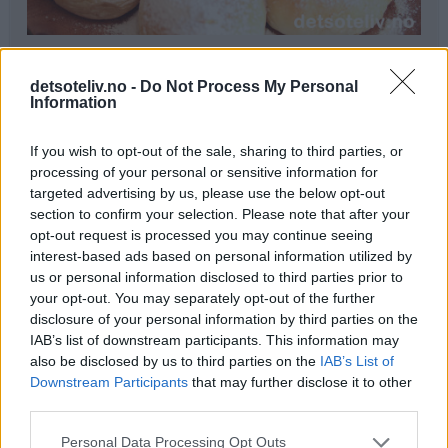
Ingredienser
detsoteliv.no -
Do Not Process My Personal
1 liter melk
Information
300 g smør
250 g melis
If you wish to opt-out of the sale, sharing to third parties, or
100 g gjær
processing of your personal or sensitive information for
0,5 ts kardemomme
targeted advertising by us, please use the below opt-out
section to confirm your selection. Please note that after your
1,5 kg hvetemel
opt-out request is processed you may continue seeing
interest-based ads based on personal information utilized by
Pynt:
us or personal information disclosed to third parties prior to
melisdryss
your opt-out. You may separately opt-out of the further
disclosure of your personal information by third parties on the
Fremgangsmåte
IAB’s list of downstream participants. This information may
also be disclosed by us to third parties on the
IAB’s List of
Kok opp melk, smør og melis. Avkjøl blandingen til den
Downstream Participants
that may further disclose it to other
er fingervarm (37°C). Rør gjæren ut i væsken. Bland i
third parties.
kardemomme og hvetemel (se tips). Elt deigen til den er
Personal Data Processing Opt Outs
smidig.