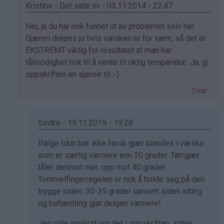
Kristine - Det søte liv - 03.11.2014 - 22:47
Som
Hei, ja du har nok funnet ut av problemet selv her.
svar
Gjæren drepes jo hvis væsken er for varm, så det er
på
EKSTREMT viktig for resultatet at man har
av
tålmodighet nok til å vente til riktig temperatur.. Ja, gi
Eli
oppskriften en sjanse til ;-)
Mari
Svar
(ikke
bekreftet)
Sindre - 19.11.2019 - 19:28
Som
Ifølge Idun bør ikke fersk gjær blandes i væske
svar
som er særlig varmere enn 30 grader. Tørrgjær
på
tåler derimot mer, opp mot 40 grader.
av
Tommelfingerregelen er nok å holde seg på den
Kristine
trygge siden, 30-35 grader uansett siden elting
-
og behandling gjør deigen varmere!
Det…
Jeg ville opplyst om det i oppskriften, siden