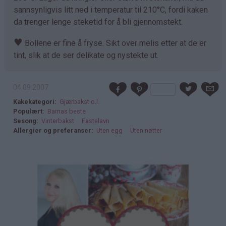
sannsynligvis litt ned i temperatur til 210°C, fordi kaken
da trenger lenge steketid for å bli gjennomstekt.
♥
Bollene er fine å fryse. Sikt over melis etter at de er
tint, slik at de ser delikate og nystekte ut.
04.09.2007
Kakekategori
Gjærbakst o.l.
Populært
Barnas beste
Sesong
Vinterbakst
Fastelavn
Allergier og preferanser
Uten egg
Uten nøtter