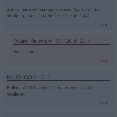
å herre! herre vart kjæmpe bra bolla! Kjæresten fikk
næstn orgasm. stå på Siv. å Kristine åsså da;)
Svar
Kristine - Det søte liv - 03.11.2014 - 22:46
Som
Haha, så bra:)
svar
Svar
på
av
Frida-
Ida - 08.10.2014 - 13:15
Åse
Bollene står til heving nå, gleder meg masse til
Lænshamn
resultatet.
(ikke
bekreftet)
Svar