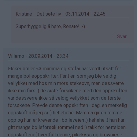
Kristine - Det søte liv - 03.11.2014 - 22:45
Som
Superhyggelig å høre, Renate! :-)
svar
Svar
på
av
Renate
Villemo - 28.09.2014 - 23:34
(ikke
Elsker boller <3 mamma og stefar har verdt utsatt for
bekreftet)
mange bolleoppskrifter. Fant en som jeg ble veldig
vellykket med hos min mors stekeovn, men dessverre
ikke min fars :) de siste forsøkene med den oppskriften
var dessverre ikke så veldig vellykket som de første
forsøkene. Prøvde denne oppskriften i dag, en merkelig
oppskrift må jeg si :) hehehehe. Mamma gir en tommel
opp og hun er krevende i bolleveien :) hehehe :) hun har
gitt mange bolleforsøk tommel ned :) takk for nettsiden,
oppskriftene( hvertfall denne, pikekyss og brownies -