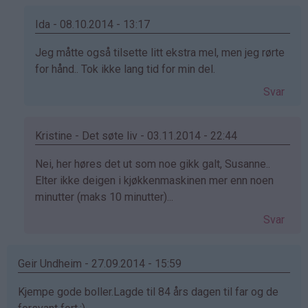
Ida - 08.10.2014 - 13:17
Som
Jeg måtte også tilsette litt ekstra mel, men jeg rørte
svar
for hånd.. Tok ikke lang tid for min del.
på
Svar
av
susanne
(ikke
Kristine - Det søte liv - 03.11.2014 - 22:44
bekreftet)
Som
Nei, her høres det ut som noe gikk galt, Susanne..
svar
Elter ikke deigen i kjøkkenmaskinen mer enn noen
på
minutter (maks 10 minutter)...
av
Svar
susanne
(ikke
bekreftet)
Geir Undheim - 27.09.2014 - 15:59
Kjempe gode boller.Lagde til 84 års dagen til far og de