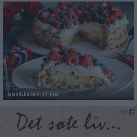
Hopp
til
hovedinnhold