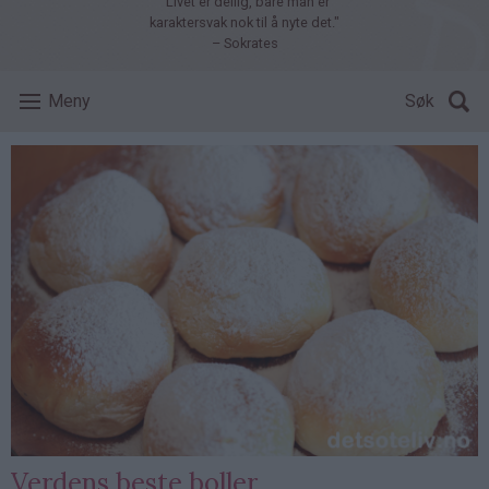
"Livet er deilig, bare man er
karaktersvak nok til å nyte det."
– Sokrates
Meny
Søk
Verdens beste boller