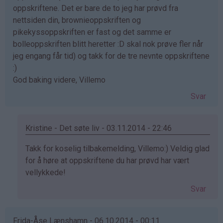
oppskriftene. Det er bare de to jeg har prøvd fra
nettsiden din, brownieoppskriften og
pikekyssoppskriften er fast og det samme er
bolleoppskriften blitt heretter :D skal nok prøve fler når
jeg engang får tid) og takk for de tre nevnte oppskriftene
:)
God baking videre, Villemo
Svar
Kristine - Det søte liv - 03.11.2014 - 22:46
Som
Takk for koselig tilbakemelding, Villemo:) Veldig glad
svar
for å høre at oppskriftene du har prøvd har vært
på
vellykkede!
av
Svar
Villemo
(ikke
bekreftet)
Frida-Åse Lænshamn - 06.10.2014 - 00:11