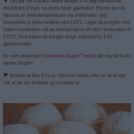
♥
Det går fint å bruke denne deigen til å lage kanelboller,
skolebrød, kringle og andre typer gjærbakst. Eneste du må
tilpasse er steketemperaturen og steketiden. Jeg
foretrekker å steke bollene ved 230°C. Lager du kringler eller
større hvetekaker, må du sannsynligvis litt ned i temperatur til
210°C, fordi kaken da trenger lenge steketid for å bli
gjennomstekt.
Se som eksempel
Cinnamon Sugar Twists
der jeg har brukt
denne deigen!
♥
Bollene er fine å fryse. Sikt over melis etter at de er tint,
slik at de ser delikate og nystekte ut.