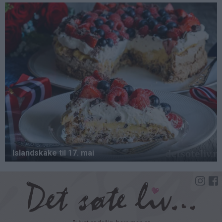
Hopp
til
hovedinnhold