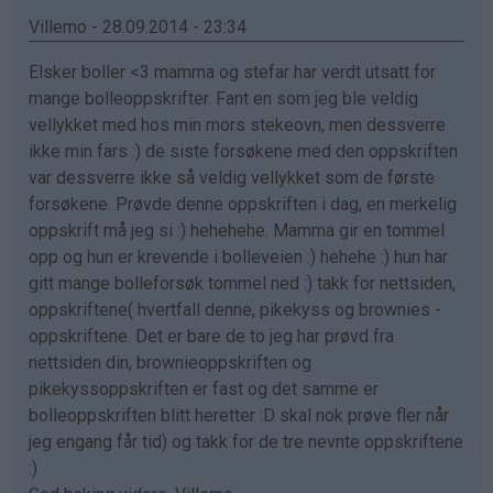
Renate
Villemo - 28.09.2014 - 23:34
(ikke
Elsker boller <3 mamma og stefar har verdt utsatt for
bekreftet)
mange bolleoppskrifter. Fant en som jeg ble veldig
vellykket med hos min mors stekeovn, men dessverre
ikke min fars :) de siste forsøkene med den oppskriften
var dessverre ikke så veldig vellykket som de første
forsøkene. Prøvde denne oppskriften i dag, en merkelig
oppskrift må jeg si :) hehehehe. Mamma gir en tommel
opp og hun er krevende i bolleveien :) hehehe :) hun har
gitt mange bolleforsøk tommel ned :) takk for nettsiden,
oppskriftene( hvertfall denne, pikekyss og brownies -
oppskriftene. Det er bare de to jeg har prøvd fra
nettsiden din, brownieoppskriften og
pikekyssoppskriften er fast og det samme er
bolleoppskriften blitt heretter :D skal nok prøve fler når
jeg engang får tid) og takk for de tre nevnte oppskriftene
:)