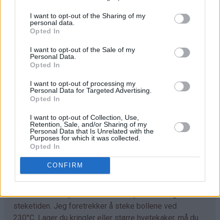
I want to opt-out of the Sharing of my
Trill ut bollene med en gang (ca 40 stk) og legg dem på
personal data.
bakepapirdekkede stekeplater. La dem heve lunt i 1
Opted In
time.
I want to opt-out of the Sale of my
Personal Data.
Stek bollene midt i ovnen ved 230°C i 7-10 minutter.
Opted In
Avkjøl. Sikt over melis før servering.
I want to opt-out of processing my
Personal Data for Targeted Advertising.
Opted In
Tips
I want to opt-out of Collection, Use,
♥
Retention, Sale, and/or Sharing of my
Tilpass melmengden. Det kan hende du trenger litt
Personal Data that Is Unrelated with the
mer enn det som er angitt i oppskriften. Deigen skal
Purposes for which it was collected.
Opted In
være god å trille og ikke løs og klissete.
CONFIRM
♥
Det går fint å bruke denne deigen til å lage
kanelboller, skolebrød, kringle og andre typer gjærbakst.
Eneste du må tilpasse er steketemperaturen og
steketiden. Jeg foretrekker å steke bollene ved
230°C. Lager du kringler eller større hvetekaker, må du