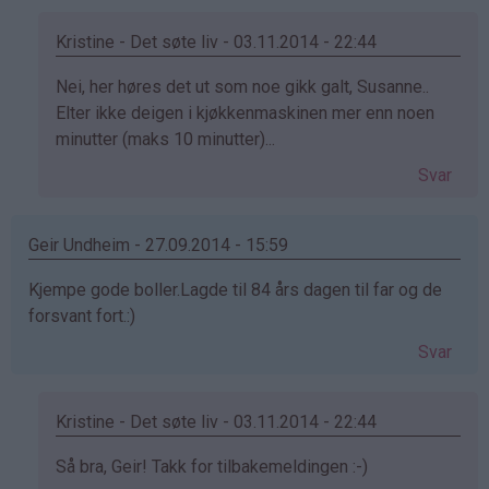
susanne
(ikke
Kristine - Det søte liv - 03.11.2014 - 22:44
bekreftet)
Som
Nei, her høres det ut som noe gikk galt, Susanne..
svar
Elter ikke deigen i kjøkkenmaskinen mer enn noen
på
minutter (maks 10 minutter)...
av
Svar
susanne
(ikke
bekreftet)
Geir Undheim - 27.09.2014 - 15:59
Kjempe gode boller.Lagde til 84 års dagen til far og de
forsvant fort.:)
Svar
Kristine - Det søte liv - 03.11.2014 - 22:44
Som
Så bra, Geir! Takk for tilbakemeldingen :-)