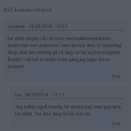
453 kommentarer
susanne - 26.09.2014 - 15:57
har eltet deigen nå i en time med kjøkkenmaskinen.
tilsatt mer mel underveis. men den blir ikke til "ordentlig"
deig. skal det virkelig gå så lang tid før jeg kan begynne
å rulle? i så fall er dette siste gang jeg lager disse
bollene!
Svar
Ida - 08.10.2014 - 13:17
Som
Jeg måtte også tilsette litt ekstra mel, men jeg rørte
svar
for hånd.. Tok ikke lang tid for min del.
på
Svar
av