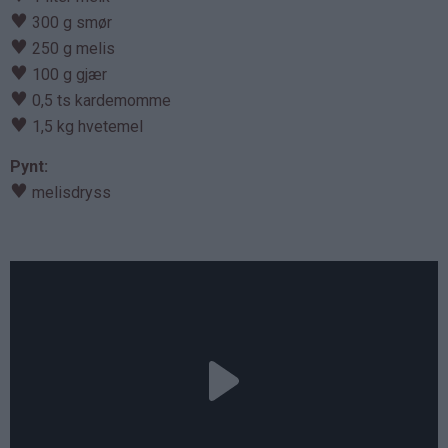
♥
300 g smør
♥
250 g melis
♥
100 g gjær
♥
0,5 ts kardemomme
♥
1,5 kg hvetemel
Pynt:
♥
melisdryss