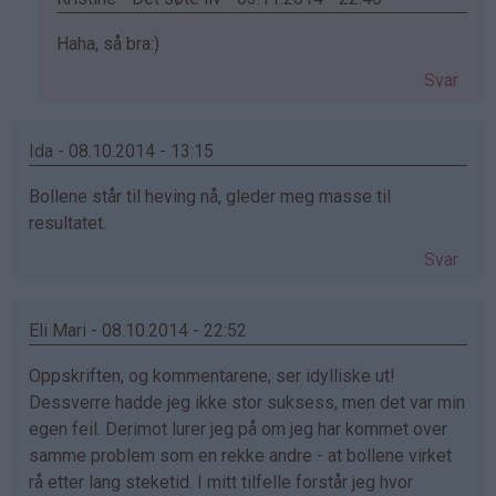
Som
Haha, så bra:)
svar
Svar
på
av
Frida-
Ida - 08.10.2014 - 13:15
Åse
Bollene står til heving nå, gleder meg masse til
Lænshamn
resultatet.
(ikke
bekreftet)
Svar
Eli Mari - 08.10.2014 - 22:52
Oppskriften, og kommentarene, ser idylliske ut!
Dessverre hadde jeg ikke stor suksess, men det var min
egen feil. Derimot lurer jeg på om jeg har kommet over
samme problem som en rekke andre - at bollene virket
rå etter lang steketid. I mitt tilfelle forstår jeg hvor