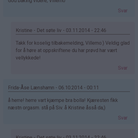
God baking videre, Villemo
Svar
Kristine - Det søte liv - 03.11.2014 - 22:46
Som
Takk for koselig tilbakemelding, Villemo:) Veldig glad
svar
for å høre at oppskriftene du har prøvd har vært
på
vellykkede!
av
Svar
Villemo
(ikke
bekreftet)
Frida-Åse Lænshamn - 06.10.2014 - 00:11
å herre! herre vart kjæmpe bra bolla! Kjæresten fikk
næstn orgasm. stå på Siv. å Kristine åsså da;)
Svar
Kristine - Det søte liv - 03.11.2014 - 22:46