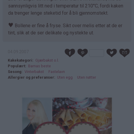
sannsynligvis litt ned i temperatur til 210°C, fordi kaken
da trenger lenge steketid for å bli gjennomstekt.
♥
Bollene er fine å fryse. Sikt over melis etter at de er
tint, slik at de ser delikate og nystekte ut.
04.09.2007
Kakekategori
Gjærbakst o.l.
Populært
Barnas beste
Sesong
Vinterbakst
Fastelavn
Allergier og preferanser
Uten egg
Uten nøtter