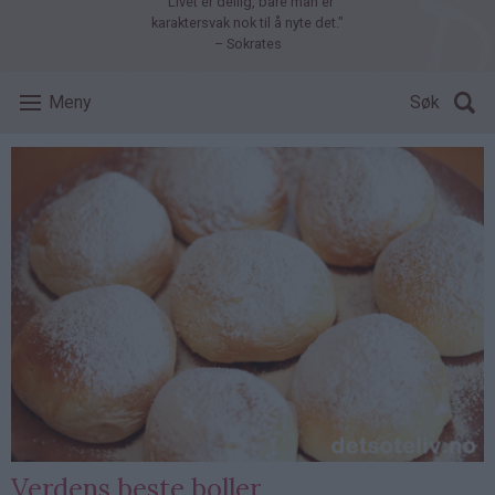
"Livet er deilig, bare man er
karaktersvak nok til å nyte det."
– Sokrates
Meny
Søk
Verdens beste boller