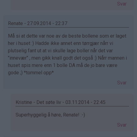
svar
Svar
på
av
Geir
Renate - 27.09.2014 - 22:37
Undheim
Må si at dette var noe av de beste bollene som er laget
(ikke
her i huset :) Hadde ikke annet enn tørrgjær nårr vi
bekreftet)
plutselig fant ut at vi skulle lage boller når det var
"innevær" , men gikk knall godt det også :) Nårr mannen i
huset spis mere enn 1 bolle DA må de jo bare være
gode ;) *tommel opp*
Svar
Kristine - Det søte liv - 03.11.2014 - 22:45
Som
Superhyggelig å høre, Renate! :-)
svar
Svar
på
av