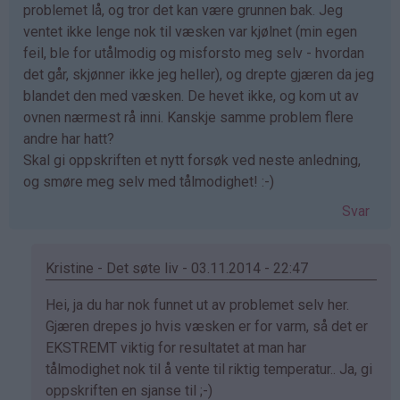
problemet lå, og tror det kan være grunnen bak. Jeg
ventet ikke lenge nok til væsken var kjølnet (min egen
feil, ble for utålmodig og misforsto meg selv - hvordan
det går, skjønner ikke jeg heller), og drepte gjæren da jeg
blandet den med væsken. De hevet ikke, og kom ut av
ovnen nærmest rå inni. Kanskje samme problem flere
andre har hatt?
Skal gi oppskriften et nytt forsøk ved neste anledning,
og smøre meg selv med tålmodighet! :-)
Svar
Kristine - Det søte liv - 03.11.2014 - 22:47
Som
Hei, ja du har nok funnet ut av problemet selv her.
svar
Gjæren drepes jo hvis væsken er for varm, så det er
på
EKSTREMT viktig for resultatet at man har
av
tålmodighet nok til å vente til riktig temperatur.. Ja, gi
Eli
oppskriften en sjanse til ;-)