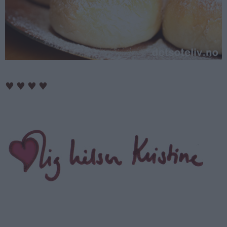
♥
♥
♥
♥