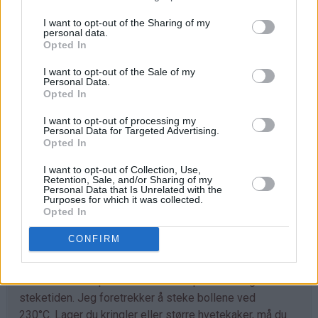
I want to opt-out of the Sharing of my
Trill ut bollene med en gang (ca 40 stk) og legg dem på
personal data.
bakepapirdekkede stekeplater. La dem heve lunt i 1
Opted In
time.
I want to opt-out of the Sale of my
Personal Data.
Stek bollene midt i ovnen ved 230°C i 7-10 minutter.
Opted In
Avkjøl. Sikt over melis før servering.
I want to opt-out of processing my
Personal Data for Targeted Advertising.
Opted In
Tips
I want to opt-out of Collection, Use,
♥
Retention, Sale, and/or Sharing of my
Tilpass melmengden. Det kan hende du trenger litt
Personal Data that Is Unrelated with the
mer enn det som er angitt i oppskriften. Deigen skal
Purposes for which it was collected.
Opted In
være god å trille og ikke løs og klissete.
CONFIRM
♥
Det går fint å bruke denne deigen til å lage
kanelboller, skolebrød, kringle og andre typer gjærbakst.
Eneste du må tilpasse er steketemperaturen og
steketiden. Jeg foretrekker å steke bollene ved
230°C. Lager du kringler eller større hvetekaker, må du