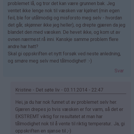
problemet lå, og tror det kan være grunnen bak. Jeg
ventet ikke lenge nok til væsken var kjølnet (min egen
feil, ble for utålmodig og misforsto meg selv - hvordan
det går, skjønner ikke jeg heller), og drepte gjæren da jeg
blandet den med væsken. De hevet ikke, og kom ut av
ovnen nærmest rå inni. Kanskje samme problem flere
andre har hatt?
Skal gi oppskriften et nytt forsøk ved neste anledning,
og smøre meg selv med tålmodighet! :-)
Svar
Kristine - Det søte liv - 03.11.2014 - 22:47
Som
Hei, ja du har nok funnet ut av problemet selv her.
svar
Gjæren drepes jo hvis væsken er for varm, så det er
på
EKSTREMT viktig for resultatet at man har
av
tålmodighet nok til å vente til riktig temperatur.. Ja, gi
Eli
oppskriften en sjanse til ;-)