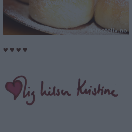
♥
♥
♥
♥