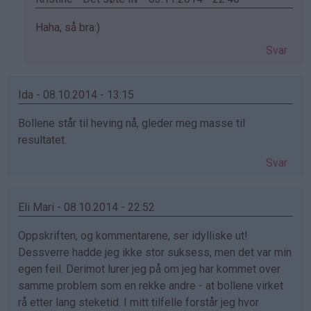
Som
Haha, så bra:)
svar
Svar
på
av
Frida-
Ida - 08.10.2014 - 13:15
Åse
Bollene står til heving nå, gleder meg masse til
Lænshamn
resultatet.
(ikke
bekreftet)
Svar
Eli Mari - 08.10.2014 - 22:52
Oppskriften, og kommentarene, ser idylliske ut!
Dessverre hadde jeg ikke stor suksess, men det var min
egen feil. Derimot lurer jeg på om jeg har kommet over
samme problem som en rekke andre - at bollene virket
rå etter lang steketid. I mitt tilfelle forstår jeg hvor