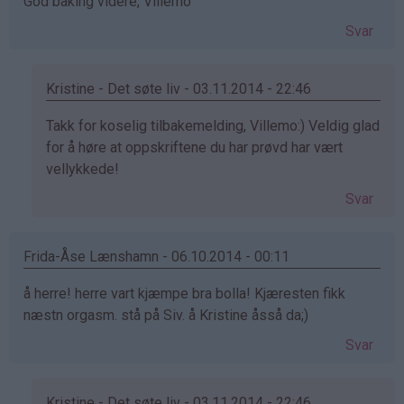
God baking videre, Villemo
Svar
Kristine - Det søte liv - 03.11.2014 - 22:46
Som
Takk for koselig tilbakemelding, Villemo:) Veldig glad
svar
for å høre at oppskriftene du har prøvd har vært
på
vellykkede!
av
Svar
Villemo
(ikke
bekreftet)
Frida-Åse Lænshamn - 06.10.2014 - 00:11
å herre! herre vart kjæmpe bra bolla! Kjæresten fikk
næstn orgasm. stå på Siv. å Kristine åsså da;)
Svar
Kristine - Det søte liv - 03.11.2014 - 22:46