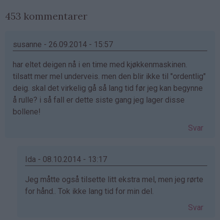
453 kommentarer
susanne - 26.09.2014 - 15:57
har eltet deigen nå i en time med kjøkkenmaskinen.
tilsatt mer mel underveis. men den blir ikke til "ordentlig"
deig. skal det virkelig gå så lang tid før jeg kan begynne
å rulle? i så fall er dette siste gang jeg lager disse
bollene!
Svar
Ida - 08.10.2014 - 13:17
Som
Jeg måtte også tilsette litt ekstra mel, men jeg rørte
svar
for hånd.. Tok ikke lang tid for min del.
på
Svar
av