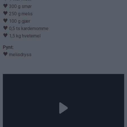
♥
300 g smør
♥
250 g melis
♥
100 g gjær
♥
0,5 ts kardemomme
♥
1,5 kg hvetemel
Pynt:
♥
melisdryss