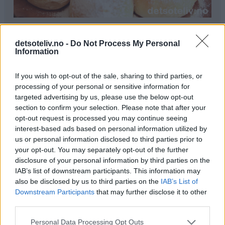
Ingredienser
detsoteliv.no -
Do Not Process My Personal
1 liter melk
Information
300 g smør
250 g melis
If you wish to opt-out of the sale, sharing to third parties, or
100 g gjær
processing of your personal or sensitive information for
0,5 ts kardemomme
targeted advertising by us, please use the below opt-out
section to confirm your selection. Please note that after your
1,5 kg hvetemel
opt-out request is processed you may continue seeing
interest-based ads based on personal information utilized by
Pynt:
us or personal information disclosed to third parties prior to
melisdryss
your opt-out. You may separately opt-out of the further
disclosure of your personal information by third parties on the
Fremgangsmåte
IAB’s list of downstream participants. This information may
also be disclosed by us to third parties on the
IAB’s List of
Kok opp melk, smør og melis. Avkjøl blandingen til den
Downstream Participants
that may further disclose it to other
er fingervarm (37°C). Rør gjæren ut i væsken. Bland i
third parties.
kardemomme og hvetemel (se tips). Elt deigen til den er
Personal Data Processing Opt Outs
smidig.