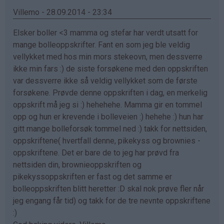
Renate
Villemo - 28.09.2014 - 23:34
(ikke
Elsker boller <3 mamma og stefar har verdt utsatt for
bekreftet)
mange bolleoppskrifter. Fant en som jeg ble veldig
vellykket med hos min mors stekeovn, men dessverre
ikke min fars :) de siste forsøkene med den oppskriften
var dessverre ikke så veldig vellykket som de første
forsøkene. Prøvde denne oppskriften i dag, en merkelig
oppskrift må jeg si :) hehehehe. Mamma gir en tommel
opp og hun er krevende i bolleveien :) hehehe :) hun har
gitt mange bolleforsøk tommel ned :) takk for nettsiden,
oppskriftene( hvertfall denne, pikekyss og brownies -
oppskriftene. Det er bare de to jeg har prøvd fra
nettsiden din, brownieoppskriften og
pikekyssoppskriften er fast og det samme er
bolleoppskriften blitt heretter :D skal nok prøve fler når
jeg engang får tid) og takk for de tre nevnte oppskriftene
:)