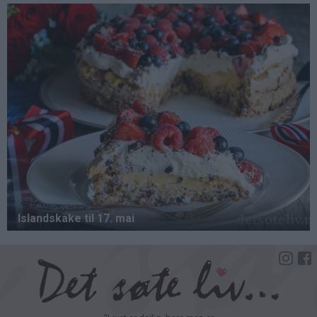
Hopp
til
hovedinnhold