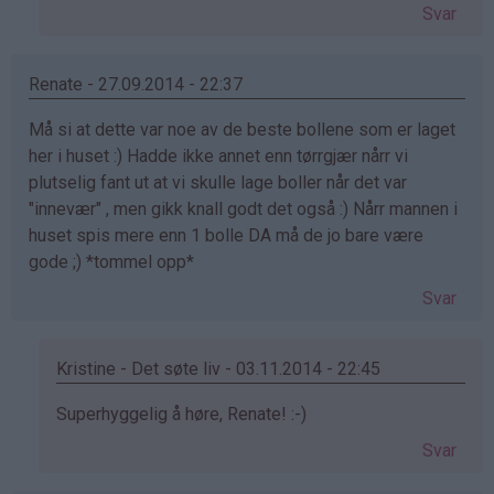
svar
Svar
på
av
Geir
Renate - 27.09.2014 - 22:37
Undheim
Må si at dette var noe av de beste bollene som er laget
(ikke
her i huset :) Hadde ikke annet enn tørrgjær nårr vi
bekreftet)
plutselig fant ut at vi skulle lage boller når det var
"innevær" , men gikk knall godt det også :) Nårr mannen i
huset spis mere enn 1 bolle DA må de jo bare være
gode ;) *tommel opp*
Svar
Kristine - Det søte liv - 03.11.2014 - 22:45
Som
Superhyggelig å høre, Renate! :-)
svar
Svar
på
av