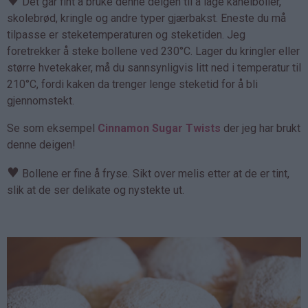
♥
Det går fint å bruke denne deigen til å lage kanelboller,
skolebrød, kringle og andre typer gjærbakst. Eneste du må
tilpasse er steketemperaturen og steketiden. Jeg
foretrekker å steke bollene ved 230°C. Lager du kringler eller
større hvetekaker, må du sannsynligvis litt ned i temperatur til
210°C, fordi kaken da trenger lenge steketid for å bli
gjennomstekt.
Se som eksempel
Cinnamon Sugar Twists
der jeg har brukt
denne deigen!
♥
Bollene er fine å fryse. Sikt over melis etter at de er tint,
slik at de ser delikate og nystekte ut.