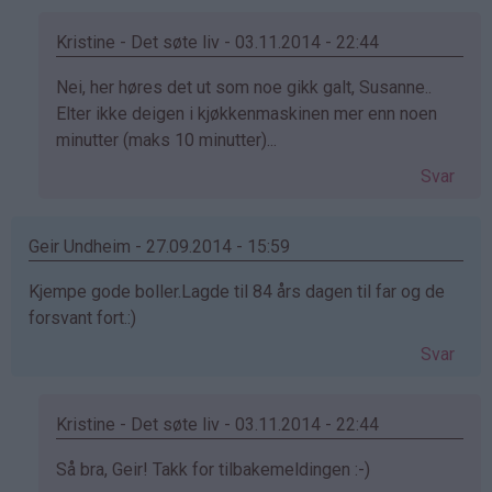
susanne
(ikke
Kristine - Det søte liv - 03.11.2014 - 22:44
bekreftet)
Som
Nei, her høres det ut som noe gikk galt, Susanne..
svar
Elter ikke deigen i kjøkkenmaskinen mer enn noen
på
minutter (maks 10 minutter)...
av
Svar
susanne
(ikke
bekreftet)
Geir Undheim - 27.09.2014 - 15:59
Kjempe gode boller.Lagde til 84 års dagen til far og de
forsvant fort.:)
Svar
Kristine - Det søte liv - 03.11.2014 - 22:44
Som
Så bra, Geir! Takk for tilbakemeldingen :-)