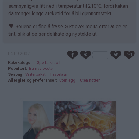
sannsynligvis litt ned i temperatur til 210°C, fordi kaken
da trenger lenge steketid for å bli gjennomstekt.
♥
Bollene er fine å fryse. Sikt over melis etter at de er
tint, slik at de ser delikate og nystekte ut.
04.09.2007
Kakekategori
Gjærbakst o.l.
Populært
Barnas beste
Sesong
Vinterbakst
Fastelavn
Allergier og preferanser
Uten egg
Uten nøtter