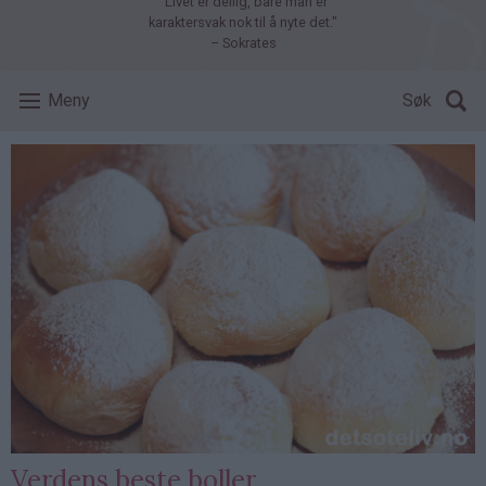
"Livet er deilig, bare man er
karaktersvak nok til å nyte det."
– Sokrates
Meny
Søk
Verdens beste boller