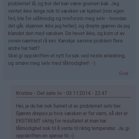
problemet lå, og tror det kan være grunnen bak. Jeg
ventet ikke lenge nok til væsken var kjølnet (min egen
feil, ble for utålmodig og misforsto meg selv - hvordan
det går, skjønner ikke jeg heller), og drepte gjæren da jeg
blandet den med væsken. De hevet ikke, og kom ut av
ovnen nærmest rå inni. Kanskje samme problem flere
andre har hatt?
Skal gi oppskriften et nytt forsøk ved neste anledning,
og smøre meg selv med tålmodighet! :-)
Svar
Kristine - Det søte liv - 03.11.2014 - 22:47
Som
Hei, ja du har nok funnet ut av problemet selv her.
svar
Gjæren drepes jo hvis væsken er for varm, så det er
på
EKSTREMT viktig for resultatet at man har
av
tålmodighet nok til å vente til riktig temperatur.. Ja, gi
Eli
oppskriften en sjanse til ;-)