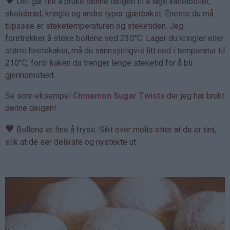
♥
Det går fint å bruke denne deigen til å lage kanelboller,
skolebrød, kringle og andre typer gjærbakst. Eneste du må
tilpasse er steketemperaturen og steketiden. Jeg
foretrekker å steke bollene ved 230°C. Lager du kringler eller
større hvetekaker, må du sannsynligvis litt ned i temperatur til
210°C, fordi kaken da trenger lenge steketid for å bli
gjennomstekt.
Se som eksempel
Cinnamon Sugar Twists
der jeg har brukt
denne deigen!
♥
Bollene er fine å fryse. Sikt over melis etter at de er tint,
slik at de ser delikate og nystekte ut.