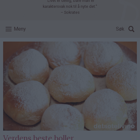
"Livet er deilig, bare man er
karaktersvak nok til å nyte det."
– Sokrates
Meny
Søk
Verdens beste boller