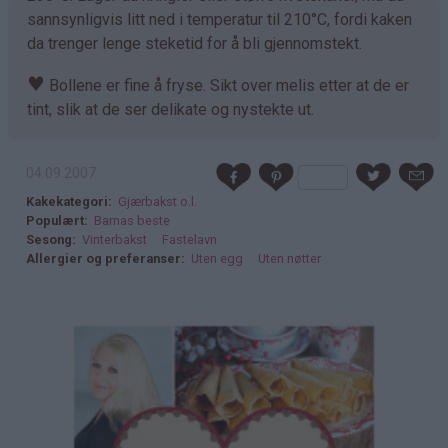
sannsynligvis litt ned i temperatur til 210°C, fordi kaken
da trenger lenge steketid for å bli gjennomstekt.
♥
Bollene er fine å fryse. Sikt over melis etter at de er
tint, slik at de ser delikate og nystekte ut.
04.09.2007
Kakekategori
Gjærbakst o.l.
Populært
Barnas beste
Sesong
Vinterbakst
Fastelavn
Allergier og preferanser
Uten egg
Uten nøtter