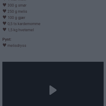
♥
300 g smør
♥
250 g melis
♥
100 g gjær
♥
0,5 ts kardemomme
♥
1,5 kg hvetemel
Pynt:
♥
melisdryss