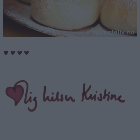
♥
♥
♥
♥