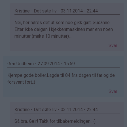
susanne
(ikke
Kristine - Det søte liv - 03.11.2014 - 22:44
bekreftet)
Som
Nei, her høres det ut som noe gikk galt, Susanne..
svar
Elter ikke deigen i kjøkkenmaskinen mer enn noen
på
minutter (maks 10 minutter)...
av
Svar
susanne
(ikke
bekreftet)
Geir Undheim - 27.09.2014 - 15:59
Kjempe gode boller.Lagde til 84 års dagen til far og de
forsvant fort.:)
Svar
Kristine - Det søte liv - 03.11.2014 - 22:44
Som
Så bra, Geir! Takk for tilbakemeldingen :-)