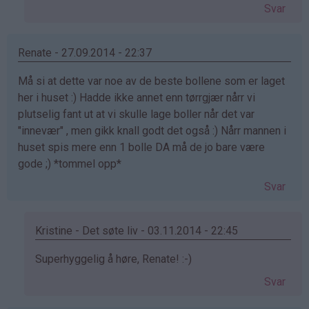
svar
Svar
på
av
Geir
Renate - 27.09.2014 - 22:37
Undheim
Må si at dette var noe av de beste bollene som er laget
(ikke
her i huset :) Hadde ikke annet enn tørrgjær nårr vi
bekreftet)
plutselig fant ut at vi skulle lage boller når det var
"innevær" , men gikk knall godt det også :) Nårr mannen i
huset spis mere enn 1 bolle DA må de jo bare være
gode ;) *tommel opp*
Svar
Kristine - Det søte liv - 03.11.2014 - 22:45
Som
Superhyggelig å høre, Renate! :-)
svar
Svar
på
av