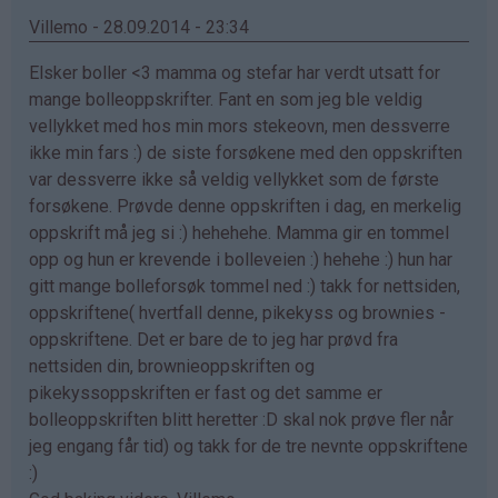
Renate
Villemo - 28.09.2014 - 23:34
(ikke
Elsker boller <3 mamma og stefar har verdt utsatt for
bekreftet)
mange bolleoppskrifter. Fant en som jeg ble veldig
vellykket med hos min mors stekeovn, men dessverre
ikke min fars :) de siste forsøkene med den oppskriften
var dessverre ikke så veldig vellykket som de første
forsøkene. Prøvde denne oppskriften i dag, en merkelig
oppskrift må jeg si :) hehehehe. Mamma gir en tommel
opp og hun er krevende i bolleveien :) hehehe :) hun har
gitt mange bolleforsøk tommel ned :) takk for nettsiden,
oppskriftene( hvertfall denne, pikekyss og brownies -
oppskriftene. Det er bare de to jeg har prøvd fra
nettsiden din, brownieoppskriften og
pikekyssoppskriften er fast og det samme er
bolleoppskriften blitt heretter :D skal nok prøve fler når
jeg engang får tid) og takk for de tre nevnte oppskriftene
:)