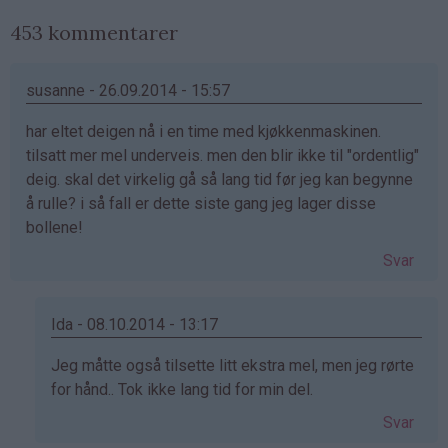
453 kommentarer
susanne - 26.09.2014 - 15:57
har eltet deigen nå i en time med kjøkkenmaskinen.
tilsatt mer mel underveis. men den blir ikke til "ordentlig"
deig. skal det virkelig gå så lang tid før jeg kan begynne
å rulle? i så fall er dette siste gang jeg lager disse
bollene!
Svar
Ida - 08.10.2014 - 13:17
Som
Jeg måtte også tilsette litt ekstra mel, men jeg rørte
svar
for hånd.. Tok ikke lang tid for min del.
på
Svar
av