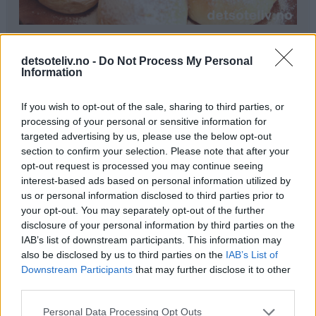
Ingredienser
detsoteliv.no -
Do Not Process My Personal
1 liter melk
Information
300 g smør
250 g melis
If you wish to opt-out of the sale, sharing to third parties, or
100 g gjær
processing of your personal or sensitive information for
0,5 ts kardemomme
targeted advertising by us, please use the below opt-out
section to confirm your selection. Please note that after your
1,5 kg hvetemel
opt-out request is processed you may continue seeing
interest-based ads based on personal information utilized by
Pynt:
us or personal information disclosed to third parties prior to
melisdryss
your opt-out. You may separately opt-out of the further
disclosure of your personal information by third parties on the
Fremgangsmåte
IAB’s list of downstream participants. This information may
also be disclosed by us to third parties on the
IAB’s List of
Kok opp melk, smør og melis. Avkjøl blandingen til den
Downstream Participants
that may further disclose it to other
er fingervarm (37°C). Rør gjæren ut i væsken. Bland i
third parties.
kardemomme og hvetemel (se tips). Elt deigen til den er
Personal Data Processing Opt Outs
smidig.