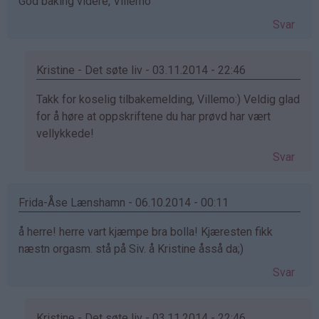
God baking videre, Villemo
Svar
Kristine - Det søte liv - 03.11.2014 - 22:46
Som
Takk for koselig tilbakemelding, Villemo:) Veldig glad
svar
for å høre at oppskriftene du har prøvd har vært
på
vellykkede!
av
Svar
Villemo
(ikke
bekreftet)
Frida-Åse Lænshamn - 06.10.2014 - 00:11
å herre! herre vart kjæmpe bra bolla! Kjæresten fikk
næstn orgasm. stå på Siv. å Kristine åsså da;)
Svar
Kristine - Det søte liv - 03.11.2014 - 22:46