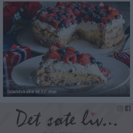
Hopp
til
hovedinnhold