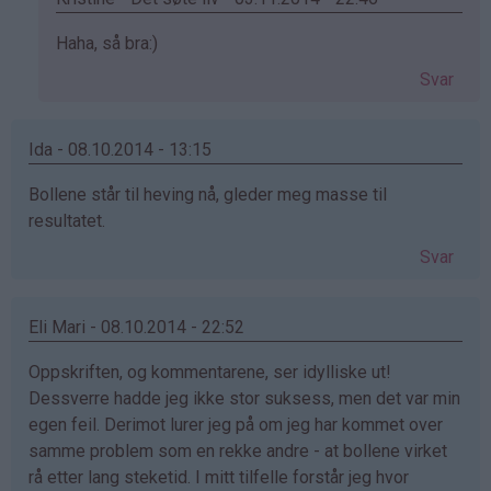
Som
Haha, så bra:)
svar
Svar
på
av
Frida-
Ida - 08.10.2014 - 13:15
Åse
Bollene står til heving nå, gleder meg masse til
Lænshamn
resultatet.
(ikke
bekreftet)
Svar
Eli Mari - 08.10.2014 - 22:52
Oppskriften, og kommentarene, ser idylliske ut!
Dessverre hadde jeg ikke stor suksess, men det var min
egen feil. Derimot lurer jeg på om jeg har kommet over
samme problem som en rekke andre - at bollene virket
rå etter lang steketid. I mitt tilfelle forstår jeg hvor