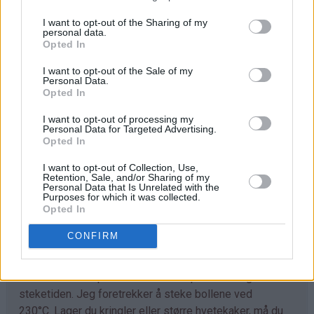
I want to opt-out of the Sharing of my
Trill ut bollene med en gang (ca 40 stk) og legg dem på
personal data.
bakepapirdekkede stekeplater. La dem heve lunt i 1
Opted In
time.
I want to opt-out of the Sale of my
Personal Data.
Stek bollene midt i ovnen ved 230°C i 7-10 minutter.
Opted In
Avkjøl. Sikt over melis før servering.
I want to opt-out of processing my
Personal Data for Targeted Advertising.
Opted In
Tips
I want to opt-out of Collection, Use,
♥
Retention, Sale, and/or Sharing of my
Tilpass melmengden. Det kan hende du trenger litt
Personal Data that Is Unrelated with the
mer enn det som er angitt i oppskriften. Deigen skal
Purposes for which it was collected.
Opted In
være god å trille og ikke løs og klissete.
CONFIRM
♥
Det går fint å bruke denne deigen til å lage
kanelboller, skolebrød, kringle og andre typer gjærbakst.
Eneste du må tilpasse er steketemperaturen og
steketiden. Jeg foretrekker å steke bollene ved
230°C. Lager du kringler eller større hvetekaker, må du