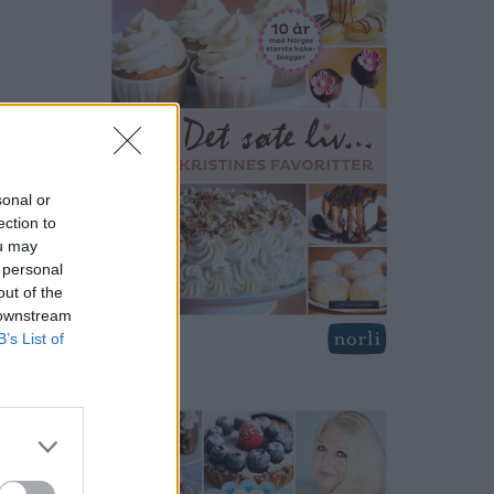
sonal or
ection to
ou may
 personal
out of the
 downstream
B’s List of
anlig