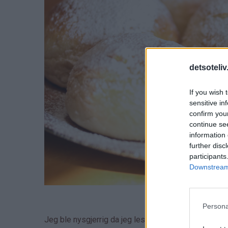
detsoteliv
If you wish 
sensitive in
confirm you
continue se
information 
further disc
participants
Downstream 
Persona
Jeg ble nysgjerrig da jeg leste oppskriften, for bå