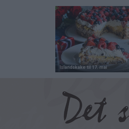
Hopp
til
hovedinnhold