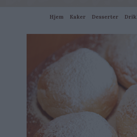
Main
Hjem
Kaker
Desserter
Drik
navigation