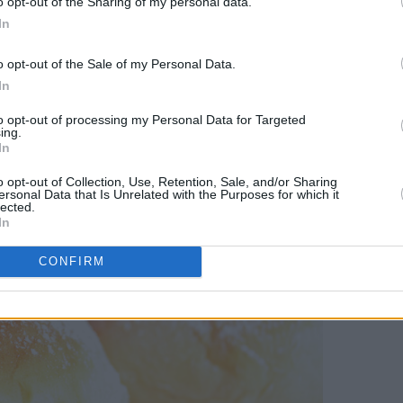
o opt-out of the Sharing of my personal data.
et for sukker, og væsken skal gis et oppkok først. Dessuten tre
In
t etterheves bollene lenge.
o opt-out of the Sale of my Personal Data.
In
to opt-out of processing my Personal Data for Targeted
ing.
In
o opt-out of Collection, Use, Retention, Sale, and/or Sharing
ersonal Data that Is Unrelated with the Purposes for which it
lected.
In
CONFIRM