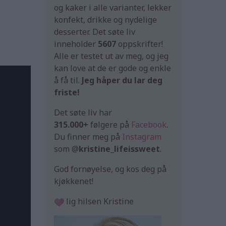
og kaker i alle varianter, lekker
konfekt, drikke og nydelige
desserter. Det søte liv
inneholder
5607
oppskrifter!
Alle er testet ut av meg, og jeg
kan love at de er gode og enkle
å få til.
Jeg håper du lar deg
friste!
Det søte liv har
315.000+
følgere på
Facebook
.
Du finner meg på
Instagram
som @
kristine_lifeissweet
.
God fornøyelse, og kos deg på
kjøkkenet!
lig hilsen Kristine