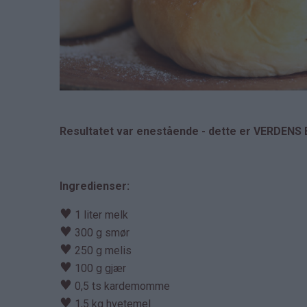
Resultatet var enestående - dette er VERDENS 
Ingredienser:
♥
1 liter melk
♥
300 g smør
♥
250 g melis
♥
100 g gjær
♥
0,5 ts kardemomme
♥
1,5 kg hvetemel