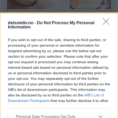
Ingredienser
detsoteliv.no -
Do Not Process My Personal
1 liter melk
Information
300 g smør
250 g melis
If you wish to opt-out of the sale, sharing to third parties, or
100 g gjær
processing of your personal or sensitive information for
0,5 ts kardemomme
targeted advertising by us, please use the below opt-out
section to confirm your selection. Please note that after your
1,5 kg hvetemel
opt-out request is processed you may continue seeing
interest-based ads based on personal information utilized by
Pynt:
us or personal information disclosed to third parties prior to
melisdryss
your opt-out. You may separately opt-out of the further
disclosure of your personal information by third parties on the
Fremgangsmåte
IAB’s list of downstream participants. This information may
also be disclosed by us to third parties on the
IAB’s List of
Kok opp melk, smør og melis. Avkjøl blandingen til den
Downstream Participants
that may further disclose it to other
er fingervarm (37°C). Rør gjæren ut i væsken. Bland i
third parties.
kardemomme og hvetemel (se tips). Elt deigen til den er
Personal Data Processing Opt Outs
smidig.