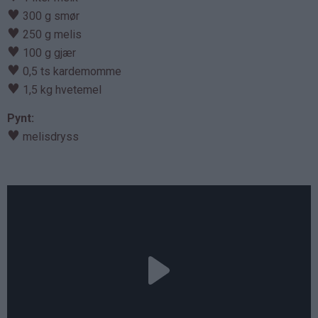
♥
300 g smør
♥
250 g melis
♥
100 g gjær
♥
0,5 ts kardemomme
♥
1,5 kg hvetemel
Pynt:
♥
melisdryss