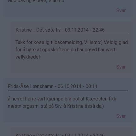
God baking videre, Villemo
Svar
Kristine - Det søte liv - 03.11.2014 - 22:46
Som
Takk for koselig tilbakemelding, Villemo:) Veldig glad
svar
for å høre at oppskriftene du har prøvd har vært
på
vellykkede!
av
Svar
Villemo
(ikke
bekreftet)
Frida-Åse Lænshamn - 06.10.2014 - 00:11
å herre! herre vart kjæmpe bra bolla! Kjæresten fikk
næstn orgasm. stå på Siv. å Kristine åsså da;)
Svar
Kristine - Det søte liv - 03.11.2014 - 22:46