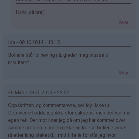
Som
Haha, så bra:)
svar
Svar
på
av
Frida-
Ida - 08.10.2014 - 13:15
Åse
Bollene står til heving nå, gleder meg masse til
Lænshamn
resultatet.
(ikke
bekreftet)
Svar
Eli Mari - 08.10.2014 - 22:52
Oppskriften, og kommentarene, ser idylliske ut!
Dessverre hadde jeg ikke stor suksess, men det var min
egen feil. Derimot lurer jeg på om jeg har kommet over
samme problem som en rekke andre - at bollene virket
rå etter lang steketid. I mitt tilfelle forstår jeg hvor