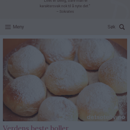
"Livet er deilig, bare man er
karaktersvak nok til å nyte det."
– Sokrates
Meny
Søk
Verdens beste boller