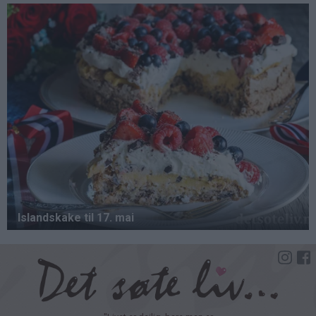
Hopp
til
hovedinnhold