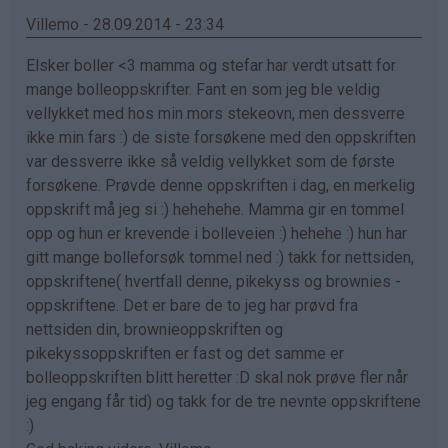
Renate
Villemo - 28.09.2014 - 23:34
(ikke
Elsker boller <3 mamma og stefar har verdt utsatt for
bekreftet)
mange bolleoppskrifter. Fant en som jeg ble veldig
vellykket med hos min mors stekeovn, men dessverre
ikke min fars :) de siste forsøkene med den oppskriften
var dessverre ikke så veldig vellykket som de første
forsøkene. Prøvde denne oppskriften i dag, en merkelig
oppskrift må jeg si :) hehehehe. Mamma gir en tommel
opp og hun er krevende i bolleveien :) hehehe :) hun har
gitt mange bolleforsøk tommel ned :) takk for nettsiden,
oppskriftene( hvertfall denne, pikekyss og brownies -
oppskriftene. Det er bare de to jeg har prøvd fra
nettsiden din, brownieoppskriften og
pikekyssoppskriften er fast og det samme er
bolleoppskriften blitt heretter :D skal nok prøve fler når
jeg engang får tid) og takk for de tre nevnte oppskriftene
:)