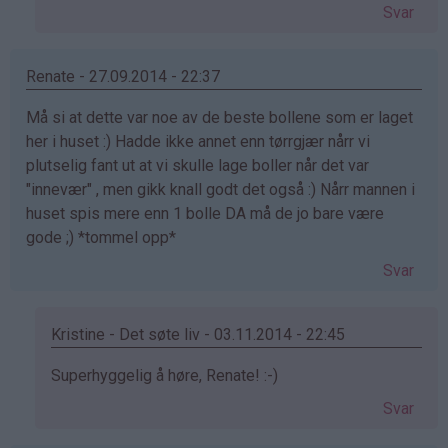
svar
Svar
på
av
Geir
Renate - 27.09.2014 - 22:37
Undheim
Må si at dette var noe av de beste bollene som er laget
(ikke
her i huset :) Hadde ikke annet enn tørrgjær nårr vi
bekreftet)
plutselig fant ut at vi skulle lage boller når det var
"innevær" , men gikk knall godt det også :) Nårr mannen i
huset spis mere enn 1 bolle DA må de jo bare være
gode ;) *tommel opp*
Svar
Kristine - Det søte liv - 03.11.2014 - 22:45
Som
Superhyggelig å høre, Renate! :-)
svar
Svar
på
av