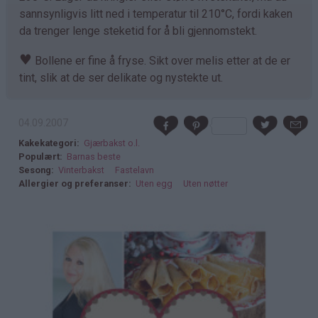
sannsynligvis litt ned i temperatur til 210°C, fordi kaken
da trenger lenge steketid for å bli gjennomstekt.
♥
Bollene er fine å fryse. Sikt over melis etter at de er
tint, slik at de ser delikate og nystekte ut.
04.09.2007
Kakekategori
Gjærbakst o.l.
Populært
Barnas beste
Sesong
Vinterbakst
Fastelavn
Allergier og preferanser
Uten egg
Uten nøtter