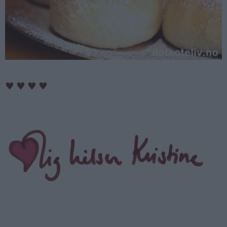
♥
♥
♥
♥