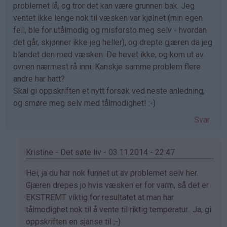
problemet lå, og tror det kan være grunnen bak. Jeg
ventet ikke lenge nok til væsken var kjølnet (min egen
feil, ble for utålmodig og misforsto meg selv - hvordan
det går, skjønner ikke jeg heller), og drepte gjæren da jeg
blandet den med væsken. De hevet ikke, og kom ut av
ovnen nærmest rå inni. Kanskje samme problem flere
andre har hatt?
Skal gi oppskriften et nytt forsøk ved neste anledning,
og smøre meg selv med tålmodighet! :-)
Svar
Kristine - Det søte liv - 03.11.2014 - 22:47
Som
Hei, ja du har nok funnet ut av problemet selv her.
svar
Gjæren drepes jo hvis væsken er for varm, så det er
på
EKSTREMT viktig for resultatet at man har
av
tålmodighet nok til å vente til riktig temperatur.. Ja, gi
Eli
oppskriften en sjanse til ;-)