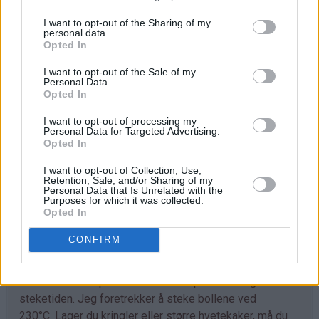
I want to opt-out of the Sharing of my
Trill ut bollene med en gang (ca 40 stk) og legg dem på
personal data.
bakepapirdekkede stekeplater. La dem heve lunt i 1
Opted In
time.
I want to opt-out of the Sale of my
Personal Data.
Stek bollene midt i ovnen ved 230°C i 7-10 minutter.
Opted In
Avkjøl. Sikt over melis før servering.
I want to opt-out of processing my
Personal Data for Targeted Advertising.
Opted In
Tips
I want to opt-out of Collection, Use,
♥
Retention, Sale, and/or Sharing of my
Tilpass melmengden. Det kan hende du trenger litt
Personal Data that Is Unrelated with the
mer enn det som er angitt i oppskriften. Deigen skal
Purposes for which it was collected.
Opted In
være god å trille og ikke løs og klissete.
CONFIRM
♥
Det går fint å bruke denne deigen til å lage
kanelboller, skolebrød, kringle og andre typer gjærbakst.
Eneste du må tilpasse er steketemperaturen og
steketiden. Jeg foretrekker å steke bollene ved
230°C. Lager du kringler eller større hvetekaker, må du