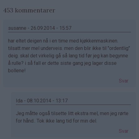
453 kommentarer
susanne - 26.09.2014 - 15:57
har eltet deigen nå i en time med kjøkkenmaskinen.
tilsatt mer mel underveis. men den blir ikke til "ordentlig"
deig. skal det virkelig gå så lang tid før jeg kan begynne
å rulle? i så fall er dette siste gang jeg lager disse
bollene!
Svar
Ida - 08.10.2014 - 13:17
Som
Jeg måtte også tilsette litt ekstra mel, men jeg rørte
svar
for hånd.. Tok ikke lang tid for min del.
på
Svar
av