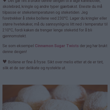
♥
Det går fint å bruke denne deigen til å lage kanelboller,
skolebrød, kringle og andre typer gjærbakst. Eneste du må
tilpasse er steketemperaturen og steketiden. Jeg
foretrekker å steke bollene ved 230°C. Lager du kringler eller
større hvetekaker, må du sannsynligvis litt ned i temperatur til
210°C, fordi kaken da trenger lenge steketid for å bli
gjennomstekt.
Se som eksempel
Cinnamon Sugar Twists
der jeg har brukt
denne deigen!
♥
Bollene er fine å fryse. Sikt over melis etter at de er tint,
slik at de ser delikate og nystekte ut.