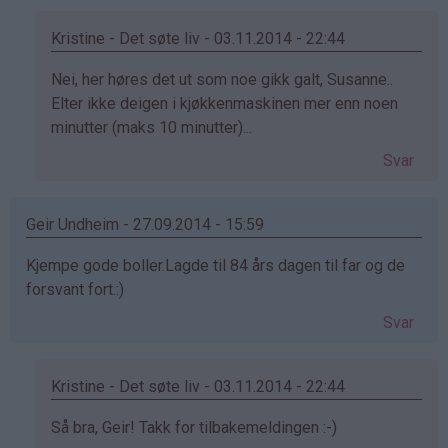
susanne
(ikke
Kristine - Det søte liv - 03.11.2014 - 22:44
bekreftet)
Som
Nei, her høres det ut som noe gikk galt, Susanne..
svar
Elter ikke deigen i kjøkkenmaskinen mer enn noen
på
minutter (maks 10 minutter)...
av
Svar
susanne
(ikke
bekreftet)
Geir Undheim - 27.09.2014 - 15:59
Kjempe gode boller.Lagde til 84 års dagen til far og de
forsvant fort.:)
Svar
Kristine - Det søte liv - 03.11.2014 - 22:44
Som
Så bra, Geir! Takk for tilbakemeldingen :-)