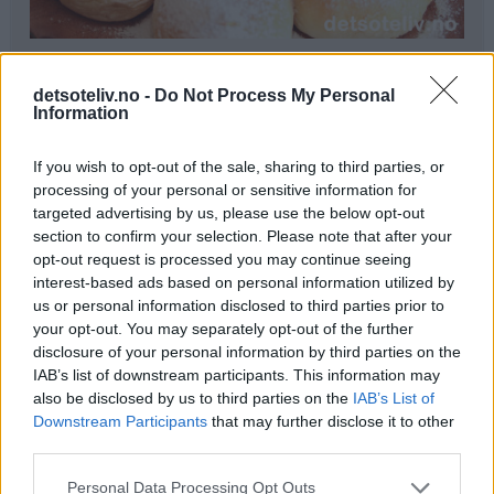
Ingredienser
detsoteliv.no -
Do Not Process My Personal
1 liter melk
Information
300 g smør
250 g melis
If you wish to opt-out of the sale, sharing to third parties, or
100 g gjær
processing of your personal or sensitive information for
0,5 ts kardemomme
targeted advertising by us, please use the below opt-out
section to confirm your selection. Please note that after your
1,5 kg hvetemel
opt-out request is processed you may continue seeing
interest-based ads based on personal information utilized by
Pynt:
us or personal information disclosed to third parties prior to
melisdryss
your opt-out. You may separately opt-out of the further
disclosure of your personal information by third parties on the
Fremgangsmåte
IAB’s list of downstream participants. This information may
also be disclosed by us to third parties on the
IAB’s List of
Kok opp melk, smør og melis. Avkjøl blandingen til den
Downstream Participants
that may further disclose it to other
er fingervarm (37°C). Rør gjæren ut i væsken. Bland i
third parties.
kardemomme og hvetemel (se tips). Elt deigen til den er
Personal Data Processing Opt Outs
smidig.