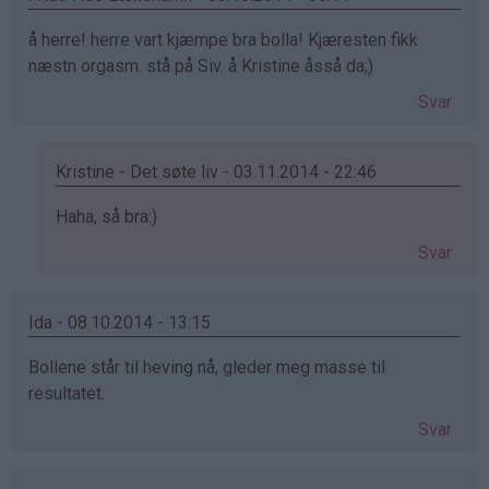
å herre! herre vart kjæmpe bra bolla! Kjæresten fikk
næstn orgasm. stå på Siv. å Kristine åsså da;)
Svar
Kristine - Det søte liv - 03.11.2014 - 22:46
Som
Haha, så bra:)
svar
Svar
på
av
Frida-
Ida - 08.10.2014 - 13:15
Åse
Bollene står til heving nå, gleder meg masse til
Lænshamn
resultatet.
(ikke
bekreftet)
Svar