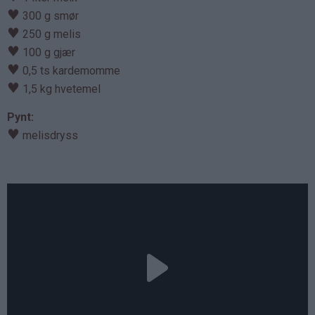
♥
300 g smør
♥
250 g melis
♥
100 g gjær
♥
0,5 ts kardemomme
♥
1,5 kg hvetemel
Pynt:
♥
melisdryss