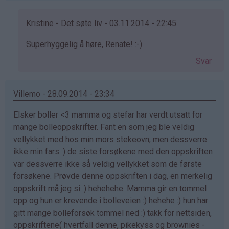
Kristine - Det søte liv - 03.11.2014 - 22:45
Som
Superhyggelig å høre, Renate! :-)
svar
Svar
på
av
Renate
Villemo - 28.09.2014 - 23:34
(ikke
Elsker boller <3 mamma og stefar har verdt utsatt for
bekreftet)
mange bolleoppskrifter. Fant en som jeg ble veldig
vellykket med hos min mors stekeovn, men dessverre
ikke min fars :) de siste forsøkene med den oppskriften
var dessverre ikke så veldig vellykket som de første
forsøkene. Prøvde denne oppskriften i dag, en merkelig
oppskrift må jeg si :) hehehehe. Mamma gir en tommel
opp og hun er krevende i bolleveien :) hehehe :) hun har
gitt mange bolleforsøk tommel ned :) takk for nettsiden,
oppskriftene( hvertfall denne, pikekyss og brownies -