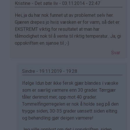
Kristine - Det søte liv - 03.11.2014 - 22:47
Som
Hei, ja du har nok funnet ut av problemet selv her.
svar
Gjæren drepes jo hvis væsken er for varm, så det er
på
EKSTREMT viktig for resultatet at man har
av
tålmodighet nok til å vente til riktig temperatur.. Ja, gi
Eli
oppskriften en sjanse til ;-)
Mari
Svar
(ikke
bekreftet)
Sindre - 19.11.2019 - 19:28
Som
Ifølge Idun bør ikke fersk gjær blandes i væske
svar
som er særlig varmere enn 30 grader. Tørrgjær
på
tåler derimot mer, opp mot 40 grader.
av
Tommelfingerregelen er nok å holde seg på den
Kristine
trygge siden, 30-35 grader uansett siden elting
-
og behandling gjør deigen varmere!
Det…
Jeg ville opplyst om det i oppskriften, siden