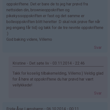
oppskriftene. Det er bare de to jeg har prøvd fra
nettsiden din, brownieoppskriften og
pikekyssoppskriften er fast og det samme er
bolleoppskriften blitt heretter :D skal nok prøve fler når
jeg engang får tid) og takk for de tre nevnte oppskriftene
:)
God baking videre, Villemo
Svar
Kristine - Det søte liv - 03.11.2014 - 22:46
Som
Takk for koselig tilbakemelding, Villemo:) Veldig glad
svar
for å høre at oppskriftene du har prøvd har vært
på
vellykkede!
av
Svar
Villemo
(ikke
bekreftet)
Frida-Åse Lænshamn - 06.10.2014 - 00:11