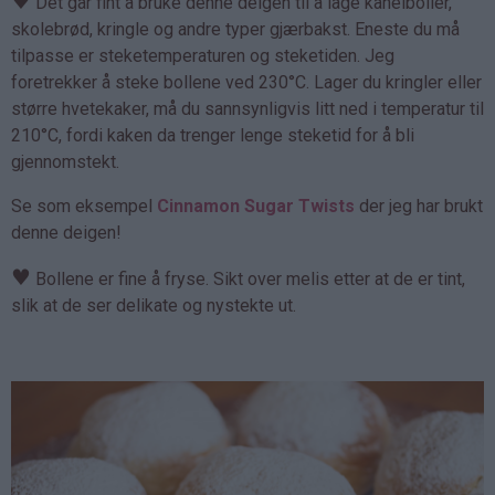
♥
Det går fint å bruke denne deigen til å lage kanelboller,
skolebrød, kringle og andre typer gjærbakst. Eneste du må
tilpasse er steketemperaturen og steketiden. Jeg
foretrekker å steke bollene ved 230°C. Lager du kringler eller
større hvetekaker, må du sannsynligvis litt ned i temperatur til
210°C, fordi kaken da trenger lenge steketid for å bli
gjennomstekt.
Se som eksempel
Cinnamon Sugar Twists
der jeg har brukt
denne deigen!
♥
Bollene er fine å fryse. Sikt over melis etter at de er tint,
slik at de ser delikate og nystekte ut.