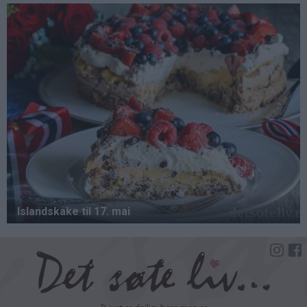
Hopp
til
hovedinnhold