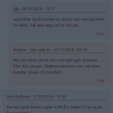
Ida - 08.10.2014 - 13:17
Som
Jeg måtte også tilsette litt ekstra mel, men jeg rørte
svar
for hånd.. Tok ikke lang tid for min del.
på
Svar
av
susanne
(ikke
Kristine - Det søte liv - 03.11.2014 - 22:44
bekreftet)
Som
Nei, her høres det ut som noe gikk galt, Susanne..
svar
Elter ikke deigen i kjøkkenmaskinen mer enn noen
på
minutter (maks 10 minutter)...
av
Svar
susanne
(ikke
bekreftet)
Geir Undheim - 27.09.2014 - 15:59
Kjempe gode boller.Lagde til 84 års dagen til far og de