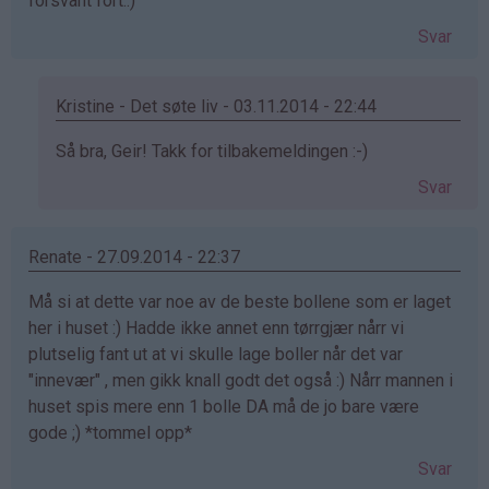
forsvant fort.:)
Svar
Kristine - Det søte liv - 03.11.2014 - 22:44
Som
Så bra, Geir! Takk for tilbakemeldingen :-)
svar
Svar
på
av
Geir
Renate - 27.09.2014 - 22:37
Undheim
Må si at dette var noe av de beste bollene som er laget
(ikke
her i huset :) Hadde ikke annet enn tørrgjær nårr vi
bekreftet)
plutselig fant ut at vi skulle lage boller når det var
"innevær" , men gikk knall godt det også :) Nårr mannen i
huset spis mere enn 1 bolle DA må de jo bare være
gode ;) *tommel opp*
Svar