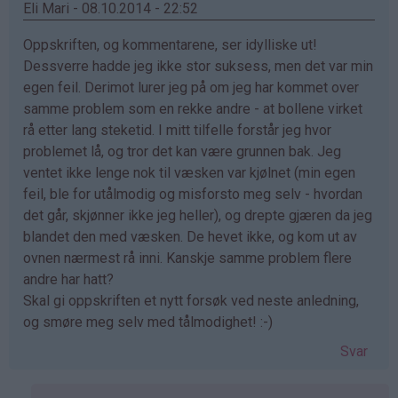
Eli Mari - 08.10.2014 - 22:52
Oppskriften, og kommentarene, ser idylliske ut!
Dessverre hadde jeg ikke stor suksess, men det var min
egen feil. Derimot lurer jeg på om jeg har kommet over
samme problem som en rekke andre - at bollene virket
rå etter lang steketid. I mitt tilfelle forstår jeg hvor
problemet lå, og tror det kan være grunnen bak. Jeg
ventet ikke lenge nok til væsken var kjølnet (min egen
feil, ble for utålmodig og misforsto meg selv - hvordan
det går, skjønner ikke jeg heller), og drepte gjæren da jeg
blandet den med væsken. De hevet ikke, og kom ut av
ovnen nærmest rå inni. Kanskje samme problem flere
andre har hatt?
Skal gi oppskriften et nytt forsøk ved neste anledning,
og smøre meg selv med tålmodighet! :-)
Svar