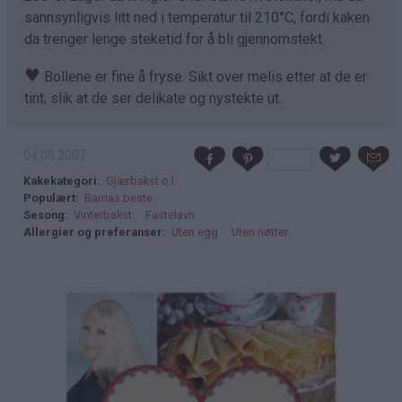
sannsynligvis litt ned i temperatur til 210°C, fordi kaken
da trenger lenge steketid for å bli gjennomstekt.
♥
Bollene er fine å fryse. Sikt over melis etter at de er
tint, slik at de ser delikate og nystekte ut.
04.09.2007
Kakekategori
Gjærbakst o.l.
Populært
Barnas beste
Sesong
Vinterbakst
Fastelavn
Allergier og preferanser
Uten egg
Uten nøtter