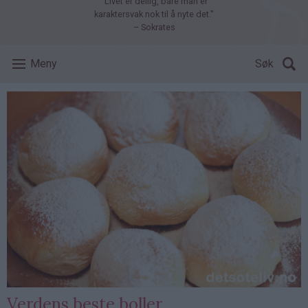
"Livet er deilig, bare man er
karaktersvak nok til å nyte det."
– Sokrates
Meny
Søk
Verdens beste boller