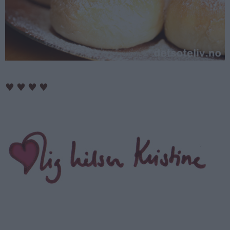
♥
♥
♥
♥