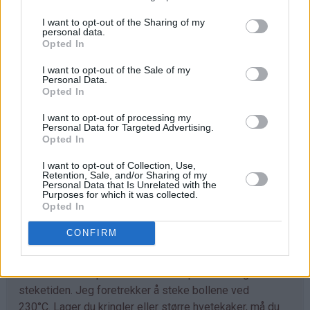
I want to opt-out of the Sharing of my
Trill ut bollene med en gang (ca 40 stk) og legg dem på
personal data.
bakepapirdekkede stekeplater. La dem heve lunt i 1
Opted In
time.
I want to opt-out of the Sale of my
Personal Data.
Stek bollene midt i ovnen ved 230°C i 7-10 minutter.
Opted In
Avkjøl. Sikt over melis før servering.
I want to opt-out of processing my
Personal Data for Targeted Advertising.
Opted In
Tips
I want to opt-out of Collection, Use,
♥
Retention, Sale, and/or Sharing of my
Tilpass melmengden. Det kan hende du trenger litt
Personal Data that Is Unrelated with the
mer enn det som er angitt i oppskriften. Deigen skal
Purposes for which it was collected.
Opted In
være god å trille og ikke løs og klissete.
CONFIRM
♥
Det går fint å bruke denne deigen til å lage
kanelboller, skolebrød, kringle og andre typer gjærbakst.
Eneste du må tilpasse er steketemperaturen og
steketiden. Jeg foretrekker å steke bollene ved
230°C. Lager du kringler eller større hvetekaker, må du