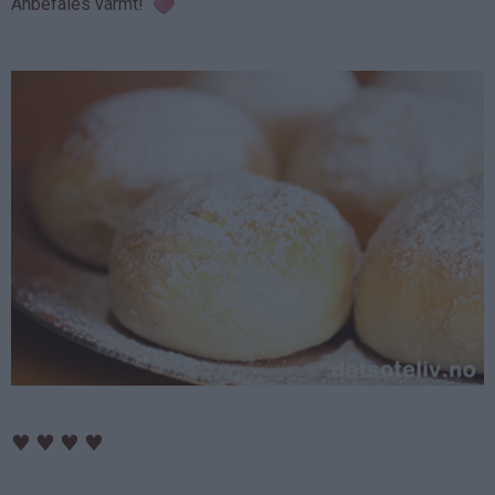
Anbefales varmt!
♥
♥
♥
♥