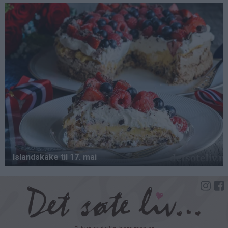
Hopp
til
hovedinnhold