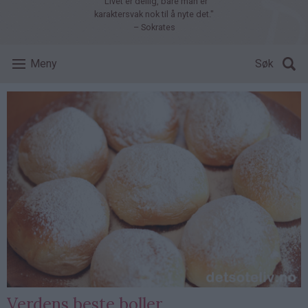
"Livet er deilig, bare man er
karaktersvak nok til å nyte det."
– Sokrates
Meny
Søk
Verdens beste boller