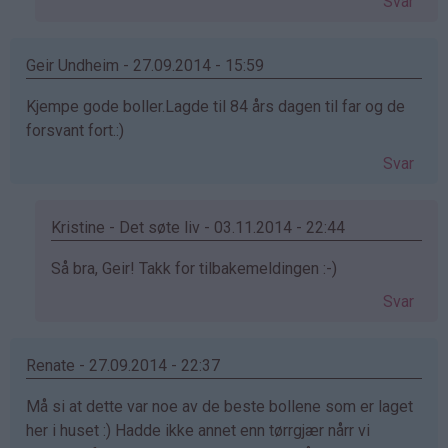
Svar
susanne
(ikke
bekreftet)
Geir Undheim - 27.09.2014 - 15:59
Kjempe gode boller.Lagde til 84 års dagen til far og de
forsvant fort.:)
Svar
Kristine - Det søte liv - 03.11.2014 - 22:44
Som
Så bra, Geir! Takk for tilbakemeldingen :-)
svar
Svar
på
av
Geir
Renate - 27.09.2014 - 22:37
Undheim
Må si at dette var noe av de beste bollene som er laget
(ikke
her i huset :) Hadde ikke annet enn tørrgjær nårr vi
bekreftet)