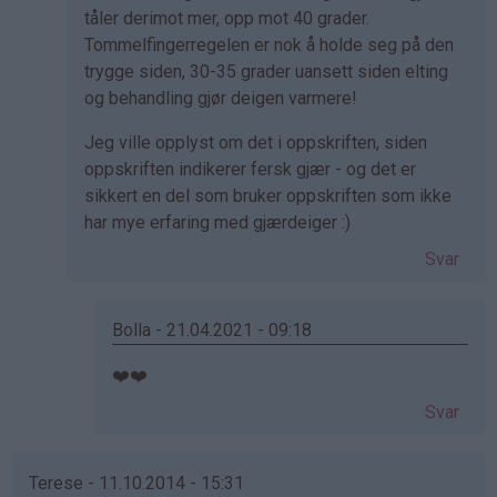
på
tåler derimot mer, opp mot 40 grader.
av
Tommelfingerregelen er nok å holde seg på den
Kristine
trygge siden, 30-35 grader uansett siden elting
-
og behandling gjør deigen varmere!
Det…
Jeg ville opplyst om det i oppskriften, siden
oppskriften indikerer fersk gjær - og det er
sikkert en del som bruker oppskriften som ikke
har mye erfaring med gjærdeiger :)
Svar
Bolla - 21.04.2021 - 09:18
Som
❤️❤️
svar
Svar
på
av
Sindre
Terese - 11.10.2014 - 15:31