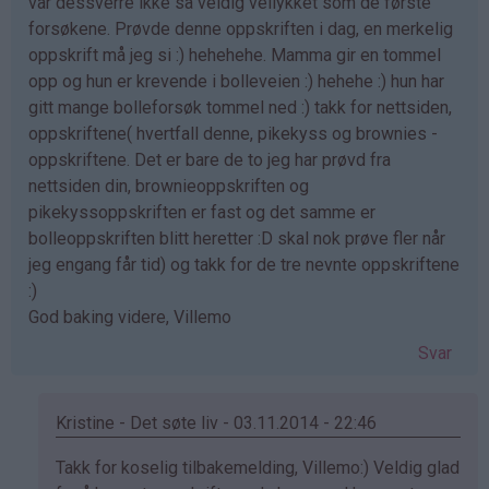
var dessverre ikke så veldig vellykket som de første
forsøkene. Prøvde denne oppskriften i dag, en merkelig
oppskrift må jeg si :) hehehehe. Mamma gir en tommel
opp og hun er krevende i bolleveien :) hehehe :) hun har
gitt mange bolleforsøk tommel ned :) takk for nettsiden,
oppskriftene( hvertfall denne, pikekyss og brownies -
oppskriftene. Det er bare de to jeg har prøvd fra
nettsiden din, brownieoppskriften og
pikekyssoppskriften er fast og det samme er
bolleoppskriften blitt heretter :D skal nok prøve fler når
jeg engang får tid) og takk for de tre nevnte oppskriftene
:)
God baking videre, Villemo
Svar
Kristine - Det søte liv - 03.11.2014 - 22:46
Som
Takk for koselig tilbakemelding, Villemo:) Veldig glad