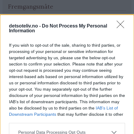
Fremgangsmåte
Kok opp melk, smør og melis. Avkjøl blandingen til den
er fingervarm (37°C). Rør gjæren ut i væsken. Bland i
detsoteliv.no -
Do Not Process My Personal
Information
kardemomme og hvetemel (se tips). Elt deigen til den er
smidig.
If you wish to opt-out of the sale, sharing to third parties, or
Trill ut bollene med en gang (ca 40 stk) og legg dem på
processing of your personal or sensitive information for
bakepapirdekkede stekeplater. La dem heve lunt i 1
targeted advertising by us, please use the below opt-out
section to confirm your selection. Please note that after your
time.
opt-out request is processed you may continue seeing
Stek bollene midt i ovnen ved 230°C i 7-10 minutter.
interest-based ads based on personal information utilized by
us or personal information disclosed to third parties prior to
Avkjøl. Sikt over melis før servering.
your opt-out. You may separately opt-out of the further
disclosure of your personal information by third parties on the
IAB’s list of downstream participants. This information may
Tips
also be disclosed by us to third parties on the
IAB’s List of
Downstream Participants
that may further disclose it to other
♥
Tilpass melmengden. Det kan hende du trenger litt
third parties.
mer enn det som er angitt i oppskriften. Deigen skal
være god å trille og ikke løs og klissete.
Personal Data Processing Opt Outs