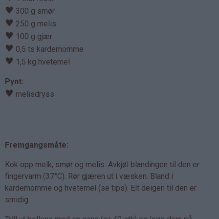
♥
300 g smør
♥
250 g melis
♥
100 g gjær
♥
0,5 ts kardemomme
♥
1,5 kg hvetemel
Pynt:
♥
melisdryss
Fremgangsmåte:
Kok opp melk, smør og melis. Avkjøl blandingen til den er
fingervarm (37°C). Rør gjæren ut i væsken. Bland i
kardemomme og hvetemel (se tips). Elt deigen til den er
smidig.