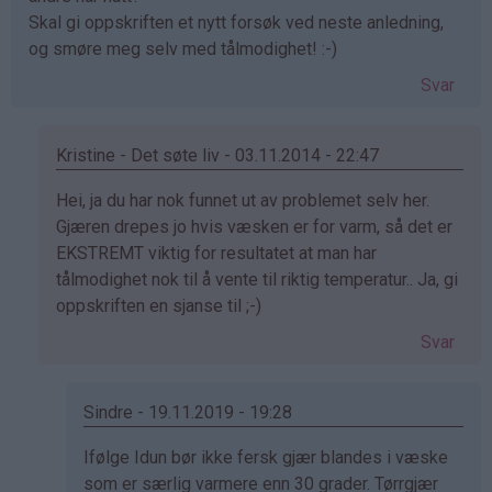
Skal gi oppskriften et nytt forsøk ved neste anledning,
og smøre meg selv med tålmodighet! :-)
Svar
Kristine - Det søte liv - 03.11.2014 - 22:47
Som
Hei, ja du har nok funnet ut av problemet selv her.
svar
Gjæren drepes jo hvis væsken er for varm, så det er
på
EKSTREMT viktig for resultatet at man har
av
tålmodighet nok til å vente til riktig temperatur.. Ja, gi
Eli
oppskriften en sjanse til ;-)
Mari
Svar
(ikke
bekreftet)
Sindre - 19.11.2019 - 19:28
Som
Ifølge Idun bør ikke fersk gjær blandes i væske
svar
som er særlig varmere enn 30 grader. Tørrgjær