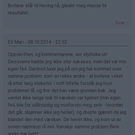
Åse
Bollene står til heving nå, gleder meg masse til
Lænshamn
resultatet.
(ikke
bekreftet)
Svar
Eli Mari - 08.10.2014 - 22:52
Oppskriften, og kommentarene, ser idylliske ut!
Dessverre hadde jeg ikke stor suksess, men det var min
egen feil. Derimot lurer jeg på om jeg har kommet over
samme problem som en rekke andre - at bollene virket
rå etter lang steketid. I mitt tilfelle forstår jeg hvor
problemet lå, og tror det kan være grunnen bak. Jeg
ventet ikke lenge nok til væsken var kjølnet (min egen
feil, ble for utålmodig og misforsto meg selv - hvordan
det går, skjønner ikke jeg heller), og drepte gjæren da jeg
blandet den med væsken. De hevet ikke, og kom ut av
ovnen nærmest rå inni. Kanskje samme problem flere
andre har hatt?