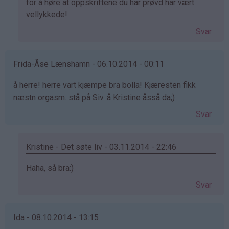
svar
for å høre at oppskriftene du har prøvd har vært
på
vellykkede!
av
Svar
Villemo
(ikke
bekreftet)
Frida-Åse Lænshamn - 06.10.2014 - 00:11
å herre! herre vart kjæmpe bra bolla! Kjæresten fikk
næstn orgasm. stå på Siv. å Kristine åsså da;)
Svar
Kristine - Det søte liv - 03.11.2014 - 22:46
Som
Haha, så bra:)
svar
Svar
på
av
Frida-
Ida - 08.10.2014 - 13:15