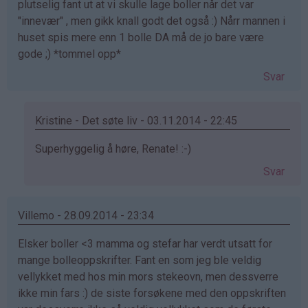
plutselig fant ut at vi skulle lage boller når det var
"innevær" , men gikk knall godt det også :) Nårr mannen i
huset spis mere enn 1 bolle DA må de jo bare være
gode ;) *tommel opp*
Svar
Kristine - Det søte liv - 03.11.2014 - 22:45
Som
Superhyggelig å høre, Renate! :-)
svar
Svar
på
av
Renate
Villemo - 28.09.2014 - 23:34
(ikke
Elsker boller <3 mamma og stefar har verdt utsatt for
bekreftet)
mange bolleoppskrifter. Fant en som jeg ble veldig
vellykket med hos min mors stekeovn, men dessverre
ikke min fars :) de siste forsøkene med den oppskriften