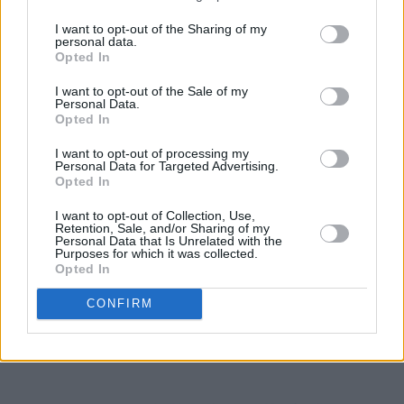
♥
Det går fint å bruke denne deigen til å lage
I want to opt-out of the Sharing of my
personal data.
kanelboller, skolebrød, kringle og andre typer gjærbakst.
Opted In
Eneste du må tilpasse er steketemperaturen og
I want to opt-out of the Sale of my
steketiden. Jeg foretrekker å steke bollene ved
Personal Data.
230°C. Lager du kringler eller større hvetekaker, må du
Opted In
sannsynligvis litt ned i temperatur til 210°C, fordi kaken
I want to opt-out of processing my
da trenger lenge steketid for å bli gjennomstekt.
Personal Data for Targeted Advertising.
Opted In
♥
Bollene er fine å fryse. Sikt over melis etter at de er
I want to opt-out of Collection, Use,
tint, slik at de ser delikate og nystekte ut.
Retention, Sale, and/or Sharing of my
Personal Data that Is Unrelated with the
Purposes for which it was collected.
Opted In
04.09.2007
Kakekategori
Gjærbakst o.l.
CONFIRM
Populært
Barnas beste
Sesong
Vinterbakst
Fastelavn
Allergier og preferanser
Uten egg
Uten nøtter