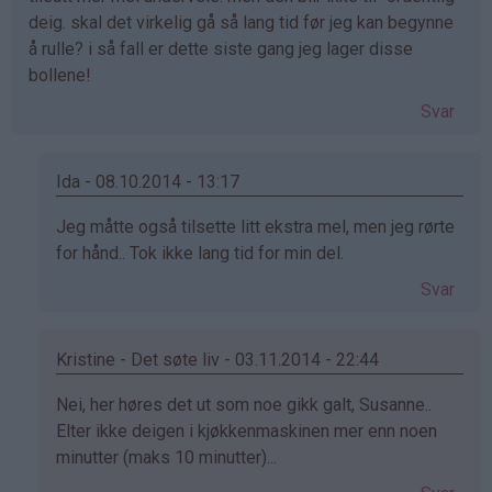
deig. skal det virkelig gå så lang tid før jeg kan begynne
å rulle? i så fall er dette siste gang jeg lager disse
bollene!
Svar
Ida - 08.10.2014 - 13:17
Som
Jeg måtte også tilsette litt ekstra mel, men jeg rørte
svar
for hånd.. Tok ikke lang tid for min del.
på
Svar
av
susanne
(ikke
Kristine - Det søte liv - 03.11.2014 - 22:44
bekreftet)
Som
Nei, her høres det ut som noe gikk galt, Susanne..
svar
Elter ikke deigen i kjøkkenmaskinen mer enn noen
på
minutter (maks 10 minutter)...
av