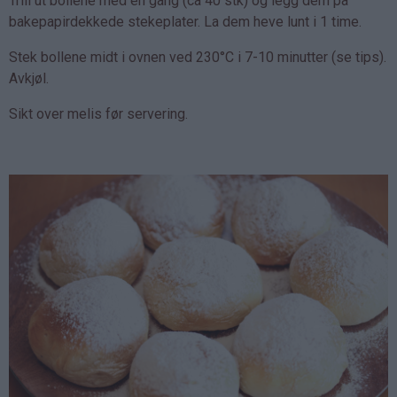
Trill ut bollene med en gang (ca 40 stk) og legg dem på
bakepapirdekkede stekeplater. La dem heve lunt i 1 time.
Stek bollene midt i ovnen ved 230°C i 7-10 minutter (se tips).
Avkjøl.
Sikt over melis før servering.