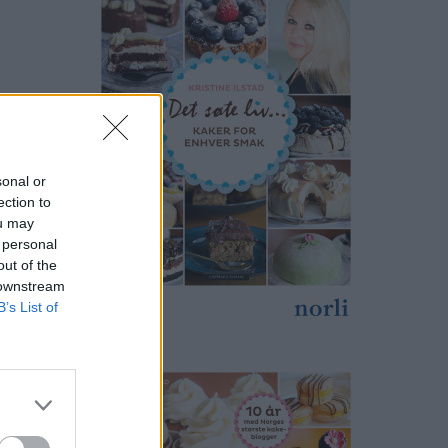
sonal or
ection to
ou may
 personal
out of the
 downstream
B’s List of
anlig