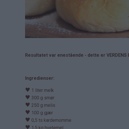
Resultatet var enestående - dette er VERDENS 
Ingredienser:
♥
1 liter melk
♥
300 g smør
♥
250 g melis
♥
100 g gjær
♥
0,5 ts kardemomme
♥
1,5 kg hvetemel