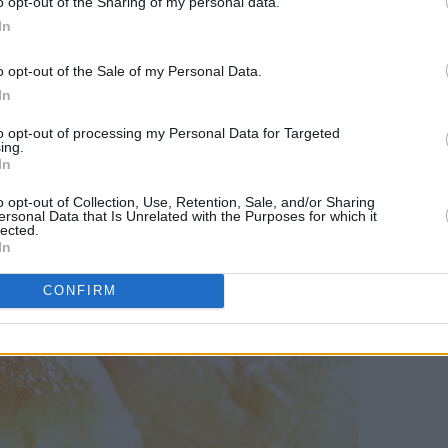
o opt-out of the Sharing of my personal data.
et for sukker, og væsken skal gis et oppkok først. Dessuten tre
In
t etterheves bollene lenge.
o opt-out of the Sale of my Personal Data.
In
to opt-out of processing my Personal Data for Targeted
ing.
In
o opt-out of Collection, Use, Retention, Sale, and/or Sharing
ersonal Data that Is Unrelated with the Purposes for which it
lected.
In
CONFIRM