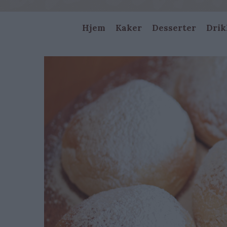
Main
Hjem
Kaker
Desserter
Drik
navigation