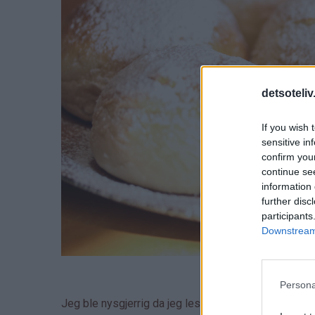
detsoteliv
If you wish 
sensitive in
confirm you
continue se
information 
further disc
participants
Downstream 
Persona
Jeg ble nysgjerrig da jeg leste oppskriften, for bå