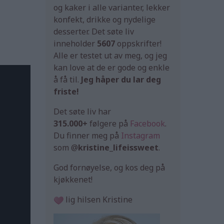
og kaker i alle varianter, lekker
konfekt, drikke og nydelige
desserter. Det søte liv
inneholder
5607
oppskrifter!
Alle er testet ut av meg, og jeg
kan love at de er gode og enkle
å få til.
Jeg håper du lar deg
friste!
Det søte liv har
315.000+
følgere på
Facebook
.
Du finner meg på
Instagram
som @
kristine_lifeissweet
.
God fornøyelse, og kos deg på
kjøkkenet!
lig hilsen Kristine