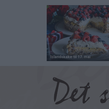
Hopp
til
hovedinnhold