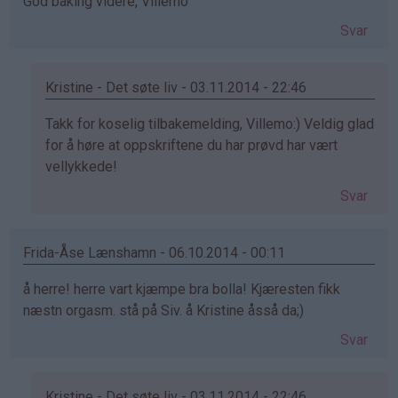
God baking videre, Villemo
Svar
Kristine - Det søte liv - 03.11.2014 - 22:46
Som
Takk for koselig tilbakemelding, Villemo:) Veldig glad
svar
for å høre at oppskriftene du har prøvd har vært
på
vellykkede!
av
Svar
Villemo
(ikke
bekreftet)
Frida-Åse Lænshamn - 06.10.2014 - 00:11
å herre! herre vart kjæmpe bra bolla! Kjæresten fikk
næstn orgasm. stå på Siv. å Kristine åsså da;)
Svar
Kristine - Det søte liv - 03.11.2014 - 22:46