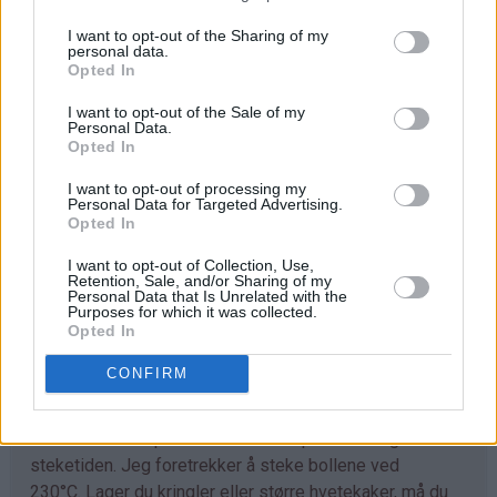
I want to opt-out of the Sharing of my
Trill ut bollene med en gang (ca 40 stk) og legg dem på
personal data.
bakepapirdekkede stekeplater. La dem heve lunt i 1
Opted In
time.
I want to opt-out of the Sale of my
Personal Data.
Stek bollene midt i ovnen ved 230°C i 7-10 minutter.
Opted In
Avkjøl. Sikt over melis før servering.
I want to opt-out of processing my
Personal Data for Targeted Advertising.
Opted In
Tips
I want to opt-out of Collection, Use,
♥
Retention, Sale, and/or Sharing of my
Tilpass melmengden. Det kan hende du trenger litt
Personal Data that Is Unrelated with the
mer enn det som er angitt i oppskriften. Deigen skal
Purposes for which it was collected.
Opted In
være god å trille og ikke løs og klissete.
CONFIRM
♥
Det går fint å bruke denne deigen til å lage
kanelboller, skolebrød, kringle og andre typer gjærbakst.
Eneste du må tilpasse er steketemperaturen og
steketiden. Jeg foretrekker å steke bollene ved
230°C. Lager du kringler eller større hvetekaker, må du