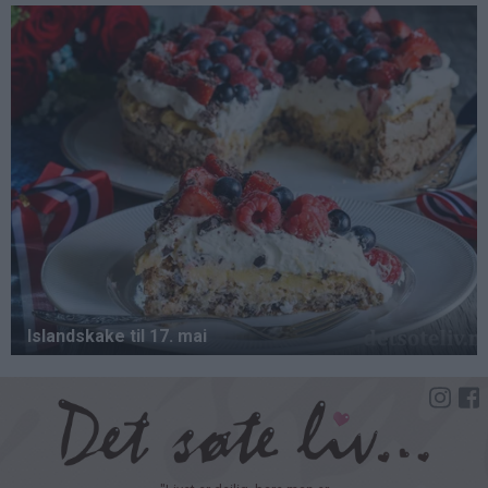
Hopp
til
hovedinnhold