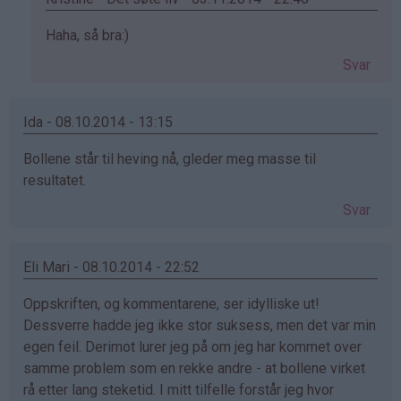
Som
Haha, så bra:)
svar
Svar
på
av
Frida-
Ida - 08.10.2014 - 13:15
Åse
Bollene står til heving nå, gleder meg masse til
Lænshamn
resultatet.
(ikke
bekreftet)
Svar
Eli Mari - 08.10.2014 - 22:52
Oppskriften, og kommentarene, ser idylliske ut!
Dessverre hadde jeg ikke stor suksess, men det var min
egen feil. Derimot lurer jeg på om jeg har kommet over
samme problem som en rekke andre - at bollene virket
rå etter lang steketid. I mitt tilfelle forstår jeg hvor