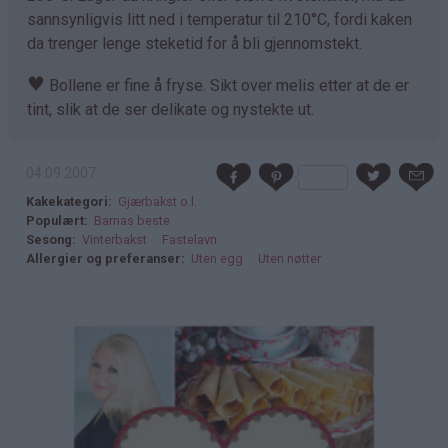
sannsynligvis litt ned i temperatur til 210°C, fordi kaken
da trenger lenge steketid for å bli gjennomstekt.
♥
Bollene er fine å fryse. Sikt over melis etter at de er
tint, slik at de ser delikate og nystekte ut.
04.09.2007
Kakekategori
Gjærbakst o.l.
Populært
Barnas beste
Sesong
Vinterbakst
Fastelavn
Allergier og preferanser
Uten egg
Uten nøtter