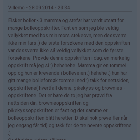
Renate
Villemo - 28.09.2014 - 23:34
(ikke
Elsker boller <3 mamma og stefar har verdt utsatt for
bekreftet)
mange bolleoppskrifter. Fant en som jeg ble veldig
vellykket med hos min mors stekeovn, men dessverre
ikke min fars :) de siste forsøkene med den oppskriften
var dessverre ikke så veldig vellykket som de første
forsøkene. Prøvde denne oppskriften i dag, en merkelig
oppskrift må jeg si :) hehehehe. Mamma gir en tommel
opp og hun er krevende i bolleveien :) hehehe :) hun har
gitt mange bolleforsøk tommel ned :) takk for nettsiden,
oppskriftene( hvertfall denne, pikekyss og brownies -
oppskriftene. Det er bare de to jeg har prøvd fra
nettsiden din, brownieoppskriften og
pikekyssoppskriften er fast og det samme er
bolleoppskriften blitt heretter :D skal nok prøve fler når
jeg engang får tid) og takk for de tre nevnte oppskriftene
:)