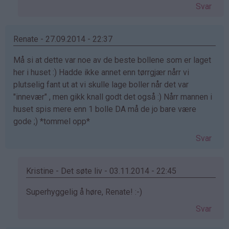
svar
Svar
på
av
Geir
Renate - 27.09.2014 - 22:37
Undheim
Må si at dette var noe av de beste bollene som er laget
(ikke
her i huset :) Hadde ikke annet enn tørrgjær nårr vi
bekreftet)
plutselig fant ut at vi skulle lage boller når det var
"innevær" , men gikk knall godt det også :) Nårr mannen i
huset spis mere enn 1 bolle DA må de jo bare være
gode ;) *tommel opp*
Svar
Kristine - Det søte liv - 03.11.2014 - 22:45
Som
Superhyggelig å høre, Renate! :-)
svar
Svar
på
av