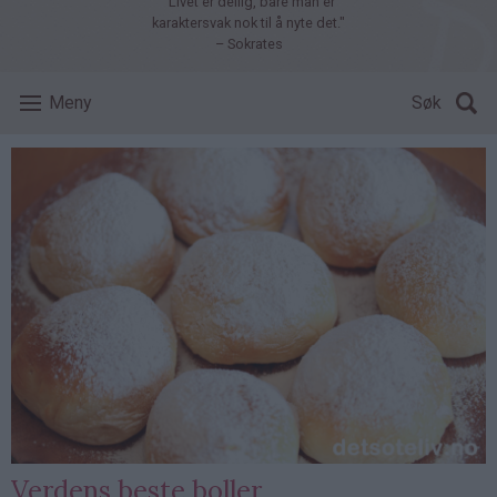
"Livet er deilig, bare man er
karaktersvak nok til å nyte det."
– Sokrates
Meny
Søk
Verdens beste boller