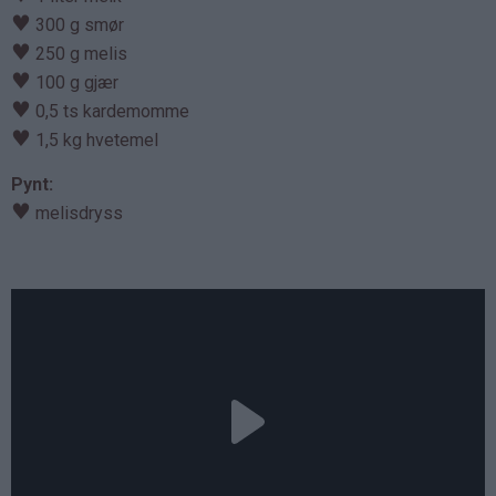
♥
300 g smør
♥
250 g melis
♥
100 g gjær
♥
0,5 ts kardemomme
♥
1,5 kg hvetemel
Pynt:
♥
melisdryss