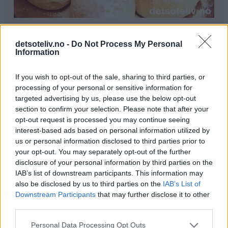
Ingredienser
detsoteliv.no -
Do Not Process My Personal
1 liter melk
Information
300 g smør
250 g melis
If you wish to opt-out of the sale, sharing to third parties, or
100 g gjær
processing of your personal or sensitive information for
0,5 ts kardemomme
targeted advertising by us, please use the below opt-out
section to confirm your selection. Please note that after your
1,5 kg hvetemel
opt-out request is processed you may continue seeing
interest-based ads based on personal information utilized by
Pynt:
us or personal information disclosed to third parties prior to
melisdryss
your opt-out. You may separately opt-out of the further
disclosure of your personal information by third parties on the
Fremgangsmåte
IAB’s list of downstream participants. This information may
also be disclosed by us to third parties on the
IAB’s List of
Kok opp melk, smør og melis. Avkjøl blandingen til den
Downstream Participants
that may further disclose it to other
er fingervarm (37°C). Rør gjæren ut i væsken. Bland i
third parties.
kardemomme og hvetemel (se tips). Elt deigen til den er
Personal Data Processing Opt Outs
smidig.