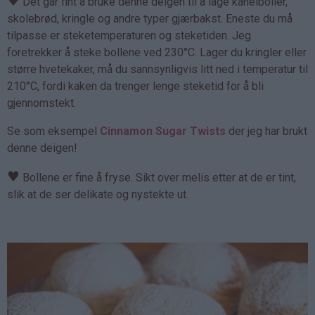
♥
Det går fint å bruke denne deigen til å lage kanelboller,
skolebrød, kringle og andre typer gjærbakst. Eneste du må
tilpasse er steketemperaturen og steketiden. Jeg
foretrekker å steke bollene ved 230°C. Lager du kringler eller
større hvetekaker, må du sannsynligvis litt ned i temperatur til
210°C, fordi kaken da trenger lenge steketid for å bli
gjennomstekt.
Se som eksempel
Cinnamon Sugar Twists
der jeg har brukt
denne deigen!
♥
Bollene er fine å fryse. Sikt over melis etter at de er tint,
slik at de ser delikate og nystekte ut.