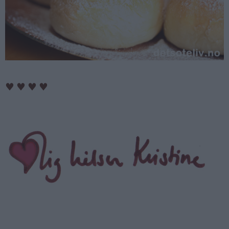
♥
♥
♥
♥