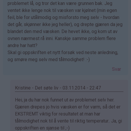
problemet lå, og tror det kan være grunnen bak. Jeg
ventet ikke lenge nok til væsken var kjølnet (min egen
feil, ble for utålmodig og misforsto meg selv - hvordan
det går, skjønner ikke jeg heller), og drepte gjæren da jeg
blandet den med væsken. De hevet ikke, og kom ut av
ovnen nærmest rå inni. Kanskje samme problem flere
andre har hatt?
Skal gi oppskriften et nytt forsøk ved neste anledning,
og smøre meg selv med tålmodighet! :-)
Svar
Kristine - Det søte liv - 03.11.2014 - 22:47
Som
Hei, ja du har nok funnet ut av problemet selv her.
svar
Gjæren drepes jo hvis væsken er for varm, så det er
på
EKSTREMT viktig for resultatet at man har
av
tålmodighet nok til å vente til riktig temperatur.. Ja, gi
Eli
oppskriften en sjanse til ;-)