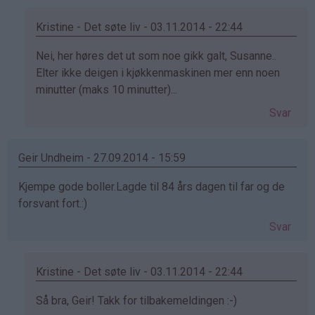
susanne
(ikke
Kristine - Det søte liv - 03.11.2014 - 22:44
bekreftet)
Som
Nei, her høres det ut som noe gikk galt, Susanne..
svar
Elter ikke deigen i kjøkkenmaskinen mer enn noen
på
minutter (maks 10 minutter)...
av
Svar
susanne
(ikke
bekreftet)
Geir Undheim - 27.09.2014 - 15:59
Kjempe gode boller.Lagde til 84 års dagen til far og de
forsvant fort.:)
Svar
Kristine - Det søte liv - 03.11.2014 - 22:44
Som
Så bra, Geir! Takk for tilbakemeldingen :-)