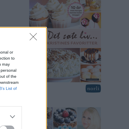
sonal or
ection to
ou may
 personal
out of the
 downstream
B’s List of