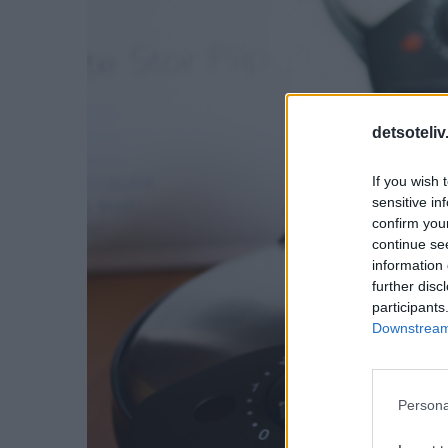
detsoteliv
If you wish 
sensitive in
confirm you
continue se
information 
further disc
participants
Downstream 
Persona