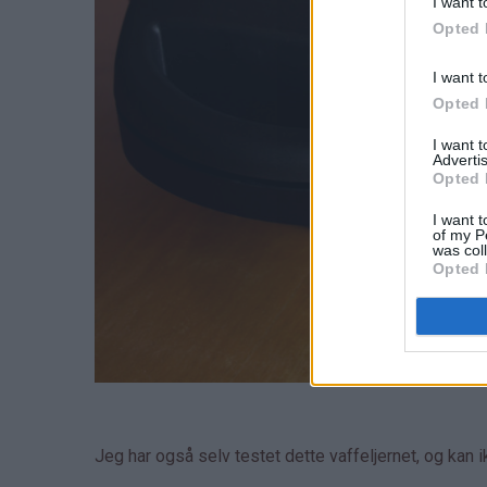
I want t
Opted 
I want t
Opted 
I want 
Advertis
Opted 
I want t
of my P
was col
Opted 
Jeg har også selv testet dette vaffeljernet, og kan 