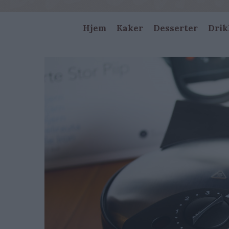
Main
Hjem
Kaker
Desserter
Drik
navigation