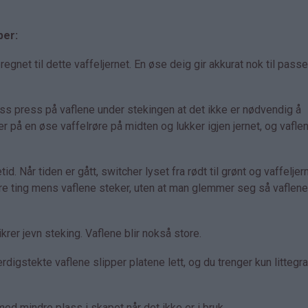
per:
net til dette vaffeljernet. En øse deig gir akkurat nok til pass
ass press på vaflene under stekingen at det ikke er nødvendig å
er på en øse vaffelrøre på midten og lukker igjen jernet, og vaflen
id. Når tiden er gått, switcher lyset fra rødt til grønt og vaffeljer
dre ting mens vaflene steker, uten at man glemmer seg så vaflene 
rer jevn steking. Vaflene blir nokså store.
rdigstekte vaflene slipper platene lett, og du trenger kun littegr
d mindre plass i skapet når det ikke er i bruk.