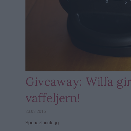
Giveaway: Wilfa gir
vaffeljern!
23.03.2015
Sponset innlegg.