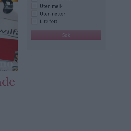
Uten melk
Uten nøtter
Lite fett
nde