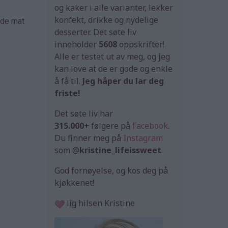
og kaker i alle varianter, lekker
konfekt, drikke og nydelige
åde mat
desserter. Det søte liv
inneholder
5608
oppskrifter!
Alle er testet ut av meg, og jeg
kan love at de er gode og enkle
å få til.
Jeg håper du lar deg
friste!
Det søte liv har
315.000+
følgere på
Facebook
.
Du finner meg på
Instagram
som @
kristine_lifeissweet
.
God fornøyelse, og kos deg på
kjøkkenet!
lig hilsen Kristine