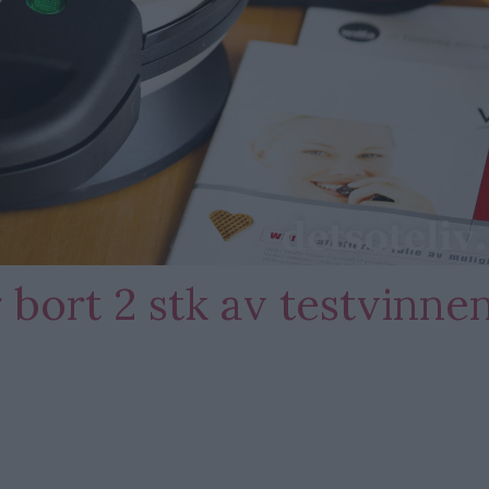
 bort 2 stk av testvinne