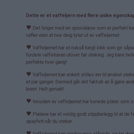
Dette er et vaffeljern med flere unike egenska
♥
Det følger med en spesialøse som er perfekt bereg
vafler uten at noe deig tyter ut av vaffeljernet.
♥
Vaffeljernet har et nokså tungt lokk som gir såp
fordele vaffelrøren utover før steking. Jeg bare hell
perfekte hver gang!
♥
Vaffeljernet kan enkelt stilles inn til ønsket steket
et par ganger. Dermed går det faktisk an å gjøre an
brent. Helt genialt!
♥
Innsiden av vaffeljernet har konede plater som sik
♥
Platene har et veldig godt slippbelegg til at de fe
spayfett når du steker.
♥
Vaffeljernet kan oppbevares stående, og tar derme