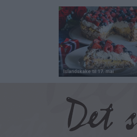
Hopp
til
hovedinnhold