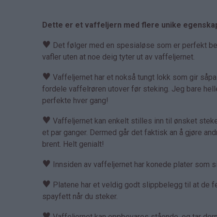
Dette er et vaffeljern med flere unike egenska
♥
Det følger med en spesialøse som er perfekt bereg
vafler uten at noe deig tyter ut av vaffeljernet.
♥
Vaffeljernet har et nokså tungt lokk som gir såp
fordele vaffelrøren utover før steking. Jeg bare hell
perfekte hver gang!
♥
Vaffeljernet kan enkelt stilles inn til ønsket steket
et par ganger. Dermed går det faktisk an å gjøre an
brent. Helt genialt!
♥
Innsiden av vaffeljernet har konede plater som sik
♥
Platene har et veldig godt slippbelegg til at de fe
spayfett når du steker.
♥
Vaffeljernet kan oppbevares stående, og tar derme