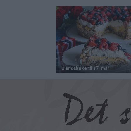
Hopp
til
hovedinnhold