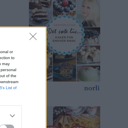
sonal or
ection to
ou may
 personal
out of the
 downstream
B’s List of