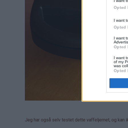
I want t
Opted 
I want t
Opted 
I want 
Advertis
Opted 
I want t
of my P
was col
Opted 
Jeg har også selv testet dette vaffeljernet, og kan 