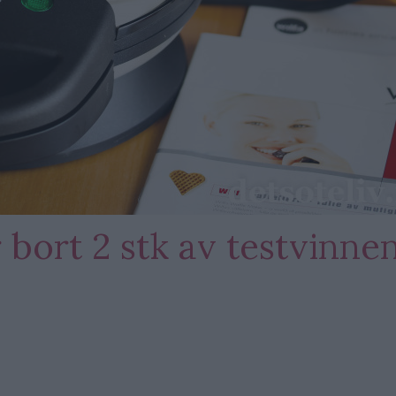
 bort 2 stk av testvinne