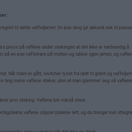
per:
net til dette vaffeljernet. En øse deig gir akkurat nok til pass
ass press på vaflene under stekingen at det ikke er nødvendig å
er på en øse vaffelrøre på midten og lukker igjen jernet, og vaflen
id. Når tiden er gått, switcher lyset fra rødt til grønt og vaffeljer
dre ting mens vaflene steker, uten at man glemmer seg så vaflene 
rer jevn steking. Vaflene blir nokså store.
rdigstekte vaflene slipper platene lett, og du trenger kun littegr
d mindre plass i skapet når det ikke er i bruk.