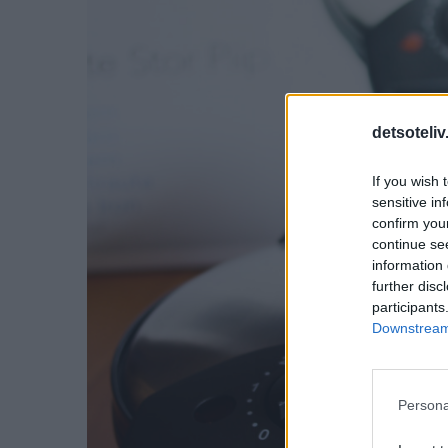
detsoteliv
If you wish 
sensitive in
confirm you
continue se
information 
further disc
participants
Downstream 
Persona