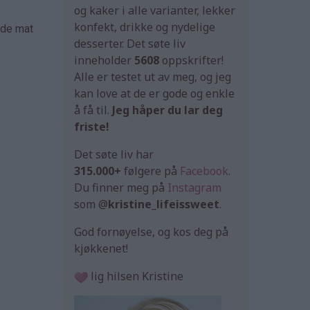
og kaker i alle varianter, lekker
konfekt, drikke og nydelige
åde mat
desserter. Det søte liv
inneholder
5608
oppskrifter!
Alle er testet ut av meg, og jeg
kan love at de er gode og enkle
å få til.
Jeg håper du lar deg
friste!
Det søte liv har
315.000+
følgere på
Facebook
.
Du finner meg på
Instagram
som @
kristine_lifeissweet
.
God fornøyelse, og kos deg på
kjøkkenet!
lig hilsen Kristine