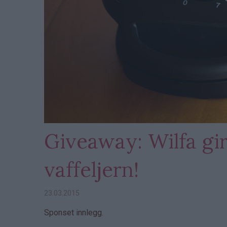
Giveaway: Wilfa gir
vaffeljern!
23.03.2015
Sponset innlegg.