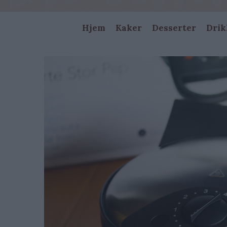
Main
Hjem
Kaker
Desserter
Drik
navigation