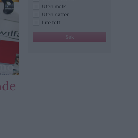
Uten melk
Uten nøtter
Lite fett
nde