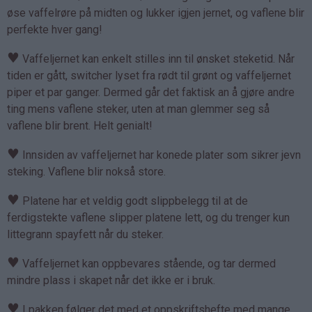
øse vaffelrøre på midten og lukker igjen jernet, og vaflene blir
perfekte hver gang!
♥
Vaffeljernet kan enkelt stilles inn til ønsket steketid. Når
tiden er gått, switcher lyset fra rødt til grønt og vaffeljernet
piper et par ganger. Dermed går det faktisk an å gjøre andre
ting mens vaflene steker, uten at man glemmer seg så
vaflene blir brent. Helt genialt!
♥
Innsiden av vaffeljernet har konede plater som sikrer jevn
steking. Vaflene blir nokså store.
♥
Platene har et veldig godt slippbelegg til at de
ferdigstekte vaflene slipper platene lett, og du trenger kun
littegrann spayfett når du steker.
♥
Vaffeljernet kan oppbevares stående, og tar dermed
mindre plass i skapet når det ikke er i bruk.
♥
I pakken følger det med et oppskriftshefte med mange