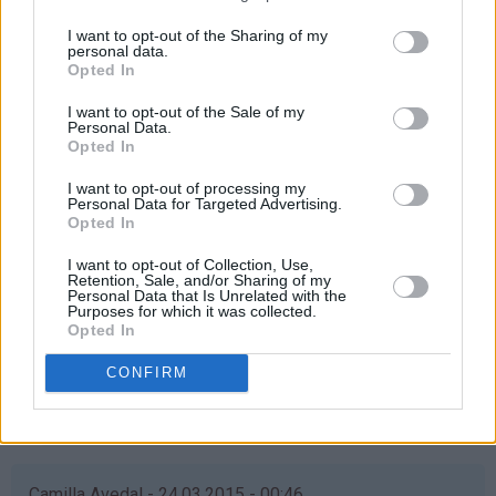
mia - 24.03.2015 - 00:46
I want to opt-out of the Sharing of my
personal data.
Opted In
Ønsker at min kjære venninne Nadia skal vinne! Hun er ei
helt fantastisk venninne og alene mamma til sin nydelige
I want to opt-out of the Sale of my
datter på 7år! Hun stiller alltid opp, uansett, hun jobber
Personal Data.
Opted In
og står virkelig på for datteren sin, hun fortjener virkelig
å vinne❤
I want to opt-out of processing my
Personal Data for Targeted Advertising.
Svar
Opted In
I want to opt-out of Collection, Use,
Retention, Sale, and/or Sharing of my
Nadia - 24.03.2015 - 01:03
Personal Data that Is Unrelated with the
Purposes for which it was collected.
Opted In
Som
Ååå verdens beste vennine, blir helt rørt! ❤️ Isåfall
svar
skal dette vaffelhjernet deles med deg og de fine
CONFIRM
på
barna våres ❤️❤️
av
Svar
mia
(ikke
bekreftet)
Camilla Avedal - 24.03.2015 - 00:46