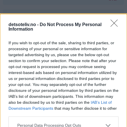
Gine - 24.03.2015 - 00:45
detsoteliv.no -
Do Not Process My Personal
jaatakk
Information
Svar
If you wish to opt-out of the sale, sharing to third parties, or
processing of your personal or sensitive information for
targeted advertising by us, please use the below opt-out
Liv Håland - 24.03.2015 - 00:45
section to confirm your selection. Please note that after your
opt-out request is processed you may continue seeing
Ja takk det hadde smakt fortreffelig :-)
interest-based ads based on personal information utilized by
Svar
us or personal information disclosed to third parties prior to
your opt-out. You may separately opt-out of the further
disclosure of your personal information by third parties on the
Kjersti - 24.03.2015 - 00:46
IAB’s list of downstream participants. This information may
also be disclosed by us to third parties on the
IAB’s List of
Vafler <3
Downstream Participants
that may further disclose it to other
third parties.
Svar
Personal Data Processing Opt Outs