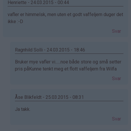
Henriette - 24.03.2015 - 00:44
vafler er himmelsk, men uten et godt vaffeljern duger det
ikke :-D
Svar
Ragnhild Solli - 24.03.2015 - 18:46
Som
Bruker mye vafler vi......noe både store og små setter
svar
pris påKunne tenkt meg et flott vaffeljern fra Wilfa
på
Svar
av
Henriette
(ikke
Åse Blikfeldt - 25.03.2015 - 08:31
bekreftet)
Som
Ja takk.
svar
Svar
på
av