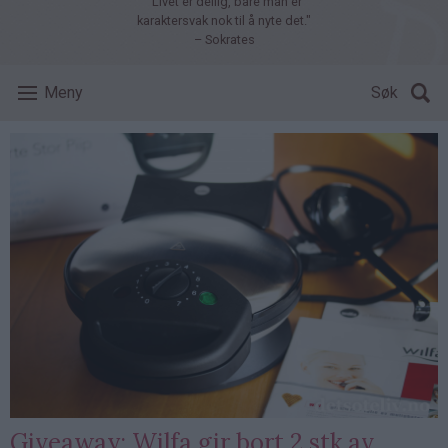
"Livet er deilig, bare man er
karaktersvak nok til å nyte det."
– Sokrates
Meny
Søk
Giveaway: Wilfa gir bort 2 stk av