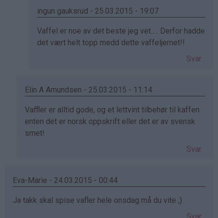
Henriette
ingun gauksrud - 25.03.2015 - 19:07
(ikke
Som
Vaffel er noe av det beste jeg vet..... Derfor hadde
bekreftet)
svar
det vært helt topp medd dette vaffeljernet!!
på
Svar
av
Åse
Blikfeldt
Elin A Amundsen - 25.03.2015 - 11:14
(ikke
Som
Vaffler er alltid gode, og et lettvint tilbehør til kaffen
bekreftet)
svar
enten det er norsk oppskrift eller det er av svensk
på
smet!
av
Svar
Henriette
(ikke
bekreftet)
Eva-Marie - 24.03.2015 - 00:44
Ja takk skal spise vafler hele onsdag må du vite ;)
Svar