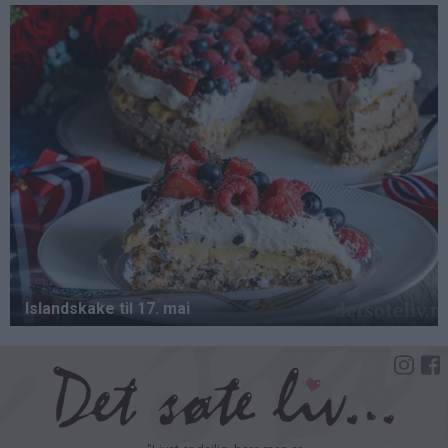
Hopp
til
hovedinnhold