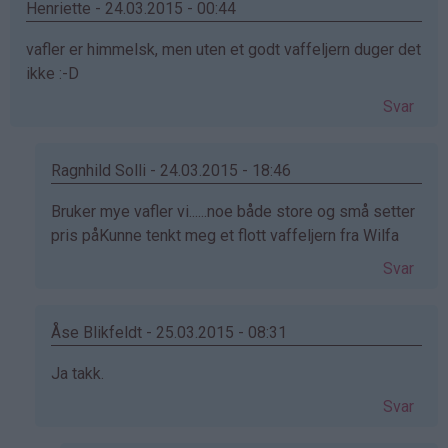
Henriette - 24.03.2015 - 00:44
vafler er himmelsk, men uten et godt vaffeljern duger det
ikke :-D
Svar
Ragnhild Solli - 24.03.2015 - 18:46
Som
Bruker mye vafler vi......noe både store og små setter
svar
pris påKunne tenkt meg et flott vaffeljern fra Wilfa
på
Svar
av
Henriette
(ikke
Åse Blikfeldt - 25.03.2015 - 08:31
bekreftet)
Som
Ja takk.
svar
Svar
på
av