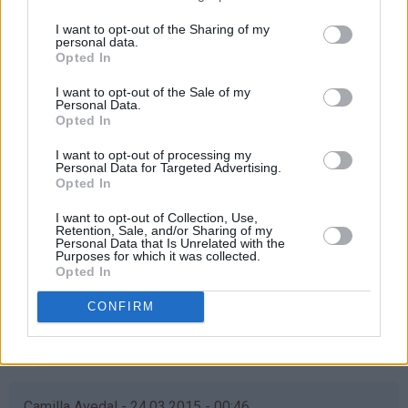
mia - 24.03.2015 - 00:46
I want to opt-out of the Sharing of my
personal data.
Opted In
Ønsker at min kjære venninne Nadia skal vinne! Hun er ei
helt fantastisk venninne og alene mamma til sin nydelige
I want to opt-out of the Sale of my
datter på 7år! Hun stiller alltid opp, uansett, hun jobber
Personal Data.
Opted In
og står virkelig på for datteren sin, hun fortjener virkelig
å vinne❤
I want to opt-out of processing my
Personal Data for Targeted Advertising.
Svar
Opted In
I want to opt-out of Collection, Use,
Retention, Sale, and/or Sharing of my
Nadia - 24.03.2015 - 01:03
Personal Data that Is Unrelated with the
Purposes for which it was collected.
Opted In
Som
Ååå verdens beste vennine, blir helt rørt! ❤️ Isåfall
svar
skal dette vaffelhjernet deles med deg og de fine
CONFIRM
på
barna våres ❤️❤️
av
Svar
mia
(ikke
bekreftet)
Camilla Avedal - 24.03.2015 - 00:46