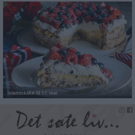
Hopp
til
hovedinnhold