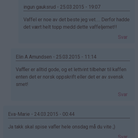
Henriette
ingun gauksrud - 25.03.2015 - 19:07
(ikke
Som
Vaffel er noe av det beste jeg vet..... Derfor hadde
bekreftet)
svar
det vært helt topp medd dette vaffeljernet!!
på
Svar
av
Åse
Blikfeldt
Elin A Amundsen - 25.03.2015 - 11:14
(ikke
Som
Vaffler er alltid gode, og et lettvint tilbehør til kaffen
bekreftet)
svar
enten det er norsk oppskrift eller det er av svensk
på
smet!
av
Svar
Henriette
(ikke
bekreftet)
Eva-Marie - 24.03.2015 - 00:44
Ja takk skal spise vafler hele onsdag må du vite ;)
Svar