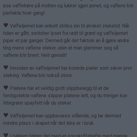
øse vaffelrøre på midten og lukker igjen jernet, og vaflene blir
perfekte hver gang!
♥
Vaffeljernet kan enkelt stilles inn til ønsket steketid. Når
tiden er gått, switcher lyset fra rødt til grønt og vaffeljernet
piper et par ganger. Dermed går det faktisk an å gjøre andre
ting mens vaflene steker, uten at man glemmer seg så
vaflene blir brent. Helt genialt!
♥
Innsiden av vaffeljernet har konede plater som sikrer jevn
steking. Vaflene blir nokså store.
♥
Platene har et veldig godt slippbelegg til at de
ferdigstekte vaflene slipper platene lett, og du trenger kun
littegrann spayfett når du steker.
♥
Vaffeljernet kan oppbevares stående, og tar dermed
mindre plass i skapet når det ikke er i bruk.
♥
I pakken følger det med et oppskriftshefte med mange