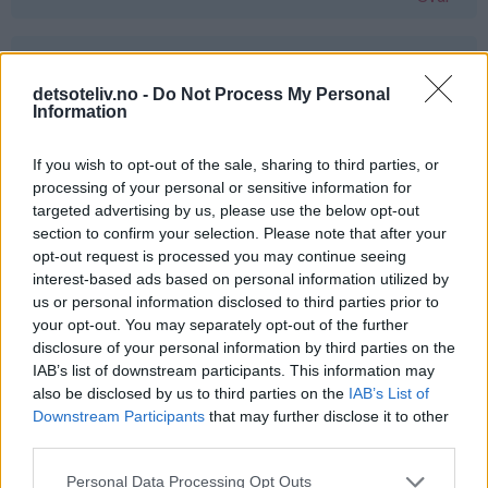
Gine - 24.03.2015 - 00:45
detsoteliv.no -
Do Not Process My Personal
jaatakk
Information
Svar
If you wish to opt-out of the sale, sharing to third parties, or
processing of your personal or sensitive information for
targeted advertising by us, please use the below opt-out
Liv Håland - 24.03.2015 - 00:45
section to confirm your selection. Please note that after your
opt-out request is processed you may continue seeing
Ja takk det hadde smakt fortreffelig :-)
interest-based ads based on personal information utilized by
Svar
us or personal information disclosed to third parties prior to
your opt-out. You may separately opt-out of the further
disclosure of your personal information by third parties on the
Kjersti - 24.03.2015 - 00:46
IAB’s list of downstream participants. This information may
also be disclosed by us to third parties on the
IAB’s List of
Vafler <3
Downstream Participants
that may further disclose it to other
third parties.
Svar
Personal Data Processing Opt Outs