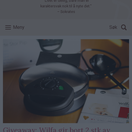
"Livet er deilig, bare man er
karaktersvak nok til å nyte det."
– Sokrates
Meny
Søk
Giveaway: Wilfa gir bort 2 stk av