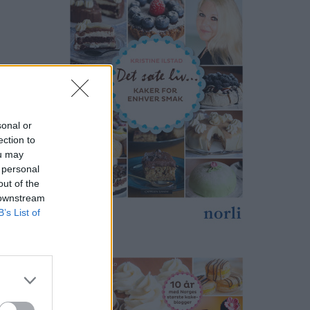
sonal or
ection to
ou may
 personal
out of the
 downstream
B’s List of