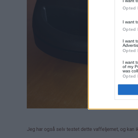
I want t
Opted 
I want t
Opted 
I want 
Advertis
Opted 
I want t
of my P
was col
Opted 
Jeg har også selv testet dette vaffeljernet, og kan 