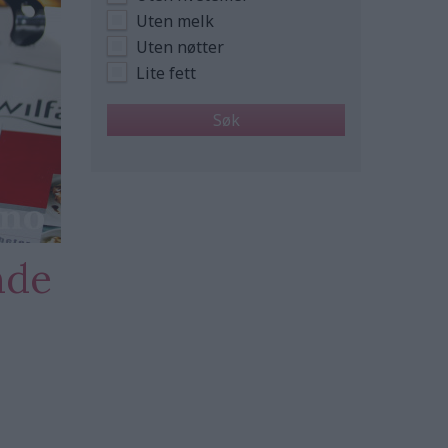
Uten melk
Uten nøtter
Lite fett
nde