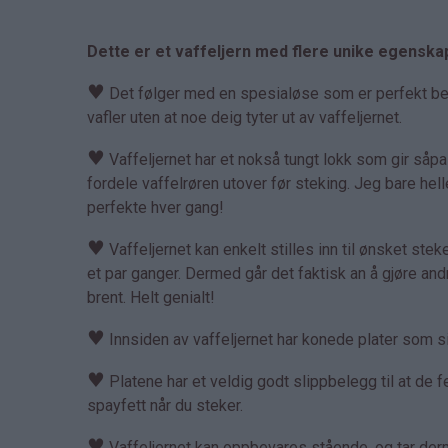
Dette er et vaffeljern med flere unike egenska
♥
Det følger med en spesialøse som er perfekt bereg
vafler uten at noe deig tyter ut av vaffeljernet.
♥
Vaffeljernet har et nokså tungt lokk som gir såp
fordele vaffelrøren utover før steking. Jeg bare hell
perfekte hver gang!
♥
Vaffeljernet kan enkelt stilles inn til ønsket steket
et par ganger. Dermed går det faktisk an å gjøre an
brent. Helt genialt!
♥
Innsiden av vaffeljernet har konede plater som sik
♥
Platene har et veldig godt slippbelegg til at de fe
spayfett når du steker.
♥
Vaffeljernet kan oppbevares stående, og tar derme