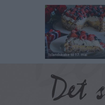
Hopp
til
hovedinnhold