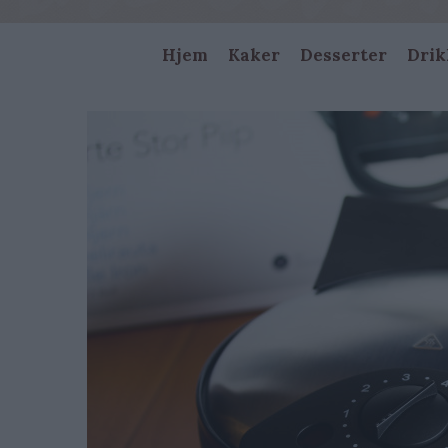
Main
Hjem
Kaker
Desserter
Drik
navigation