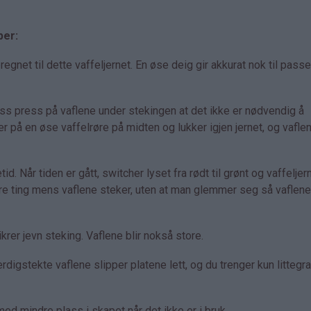
per:
net til dette vaffeljernet. En øse deig gir akkurat nok til pass
ass press på vaflene under stekingen at det ikke er nødvendig å
er på en øse vaffelrøre på midten og lukker igjen jernet, og vaflen
id. Når tiden er gått, switcher lyset fra rødt til grønt og vaffeljer
dre ting mens vaflene steker, uten at man glemmer seg så vaflene 
rer jevn steking. Vaflene blir nokså store.
rdigstekte vaflene slipper platene lett, og du trenger kun littegr
d mindre plass i skapet når det ikke er i bruk.