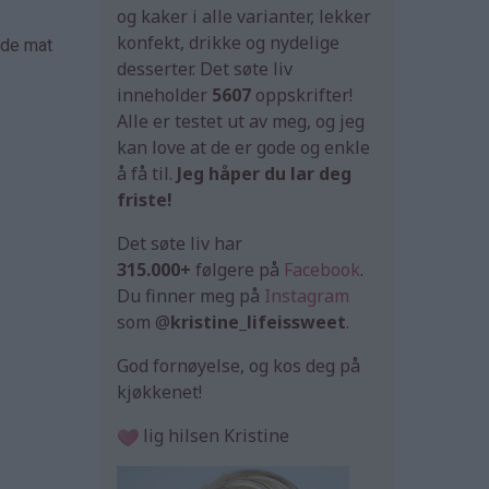
og kaker i alle varianter, lekker
konfekt, drikke og nydelige
åde mat
desserter. Det søte liv
inneholder
5607
oppskrifter!
Alle er testet ut av meg, og jeg
kan love at de er gode og enkle
å få til.
Jeg håper du lar deg
friste!
Det søte liv har
315.000+
følgere på
Facebook
.
Du finner meg på
Instagram
som @
kristine_lifeissweet
.
God fornøyelse, og kos deg på
kjøkkenet!
lig hilsen Kristine