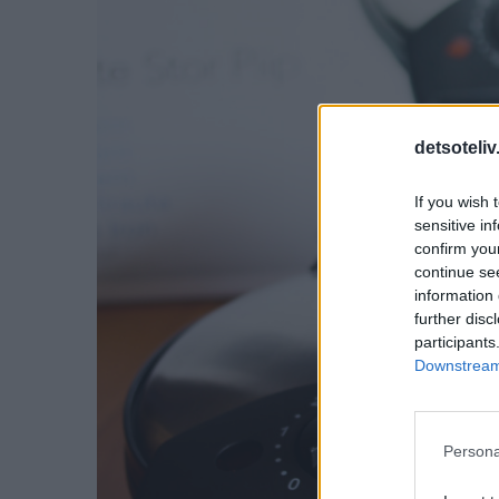
detsoteliv
If you wish 
sensitive in
confirm you
continue se
information 
further disc
participants
Downstream 
Persona