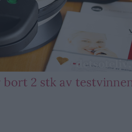
 bort 2 stk av testvinne