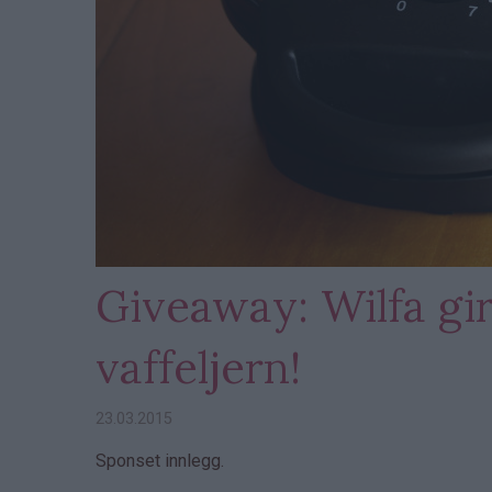
Giveaway: Wilfa gir
vaffeljern!
23.03.2015
Sponset innlegg.