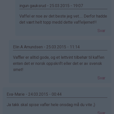
Henriette
ingun gauksrud - 25.03.2015 - 19:07
(ikke
Som
Vaffel er noe av det beste jeg vet..... Derfor hadde
bekreftet)
svar
det vært helt topp medd dette vaffeljernet!!
på
Svar
av
Åse
Blikfeldt
Elin A Amundsen - 25.03.2015 - 11:14
(ikke
Som
Vaffler er alltid gode, og et lettvint tilbehør til kaffen
bekreftet)
svar
enten det er norsk oppskrift eller det er av svensk
på
smet!
av
Svar
Henriette
(ikke
bekreftet)
Eva-Marie - 24.03.2015 - 00:44
Ja takk skal spise vafler hele onsdag må du vite ;)
Svar