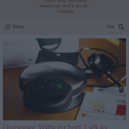
"Livet er deilig, bare man er
karaktersvak nok til å nyte det."
– Sokrates
Meny
Søk
Giveaway: Wilfa gir bort 2 stk av