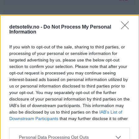
Gine - 24.03.2015 - 00:45
detsoteliv.no -
Do Not Process My Personal
jaatakk
Information
Svar
If you wish to opt-out of the sale, sharing to third parties, or
processing of your personal or sensitive information for
targeted advertising by us, please use the below opt-out
Liv Håland - 24.03.2015 - 00:45
section to confirm your selection. Please note that after your
opt-out request is processed you may continue seeing
Ja takk det hadde smakt fortreffelig :-)
interest-based ads based on personal information utilized by
Svar
us or personal information disclosed to third parties prior to
your opt-out. You may separately opt-out of the further
disclosure of your personal information by third parties on the
Kjersti - 24.03.2015 - 00:46
IAB’s list of downstream participants. This information may
also be disclosed by us to third parties on the
IAB’s List of
Vafler <3
Downstream Participants
that may further disclose it to other
third parties.
Svar
Personal Data Processing Opt Outs