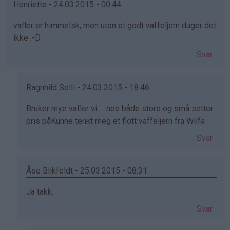
Henriette - 24.03.2015 - 00:44
vafler er himmelsk, men uten et godt vaffeljern duger det
ikke :-D
Svar
Ragnhild Solli - 24.03.2015 - 18:46
Som
Bruker mye vafler vi......noe både store og små setter
svar
pris påKunne tenkt meg et flott vaffeljern fra Wilfa
på
Svar
av
Henriette
(ikke
Åse Blikfeldt - 25.03.2015 - 08:31
bekreftet)
Som
Ja takk.
svar
Svar
på
av