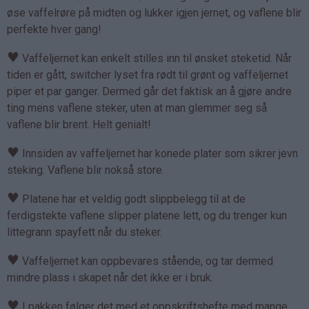
øse vaffelrøre på midten og lukker igjen jernet, og vaflene blir
perfekte hver gang!
♥
Vaffeljernet kan enkelt stilles inn til ønsket steketid. Når
tiden er gått, switcher lyset fra rødt til grønt og vaffeljernet
piper et par ganger. Dermed går det faktisk an å gjøre andre
ting mens vaflene steker, uten at man glemmer seg så
vaflene blir brent. Helt genialt!
♥
Innsiden av vaffeljernet har konede plater som sikrer jevn
steking. Vaflene blir nokså store.
♥
Platene har et veldig godt slippbelegg til at de
ferdigstekte vaflene slipper platene lett, og du trenger kun
littegrann spayfett når du steker.
♥
Vaffeljernet kan oppbevares stående, og tar dermed
mindre plass i skapet når det ikke er i bruk.
♥
I pakken følger det med et oppskriftshefte med mange