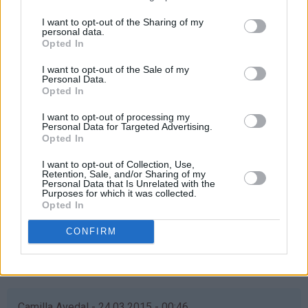
mia - 24.03.2015 - 00:46
I want to opt-out of the Sharing of my
personal data.
Opted In
Ønsker at min kjære venninne Nadia skal vinne! Hun er ei
helt fantastisk venninne og alene mamma til sin nydelige
I want to opt-out of the Sale of my
datter på 7år! Hun stiller alltid opp, uansett, hun jobber
Personal Data.
Opted In
og står virkelig på for datteren sin, hun fortjener virkelig
å vinne❤
I want to opt-out of processing my
Personal Data for Targeted Advertising.
Svar
Opted In
I want to opt-out of Collection, Use,
Retention, Sale, and/or Sharing of my
Nadia - 24.03.2015 - 01:03
Personal Data that Is Unrelated with the
Purposes for which it was collected.
Opted In
Som
Ååå verdens beste vennine, blir helt rørt! ❤️ Isåfall
svar
skal dette vaffelhjernet deles med deg og de fine
CONFIRM
på
barna våres ❤️❤️
av
Svar
mia
(ikke
bekreftet)
Camilla Avedal - 24.03.2015 - 00:46