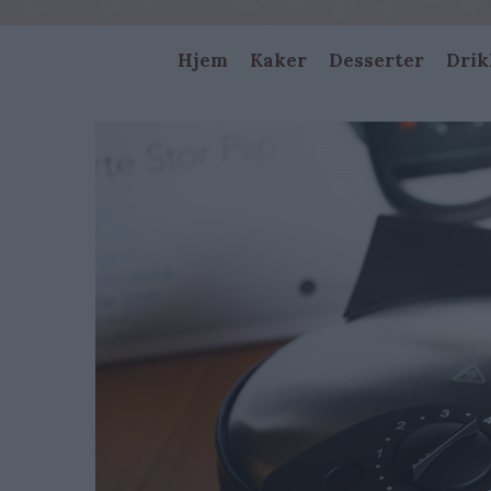
Main
Hjem
Kaker
Desserter
Drik
navigation