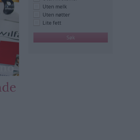
Uten melk
Uten nøtter
Lite fett
nde