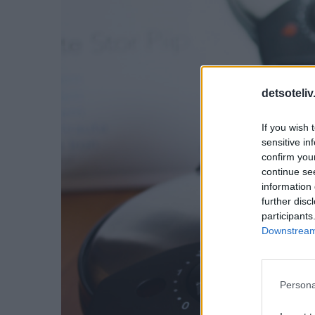
detsoteliv
If you wish 
sensitive in
confirm you
continue se
information 
further disc
participants
Downstream 
Persona