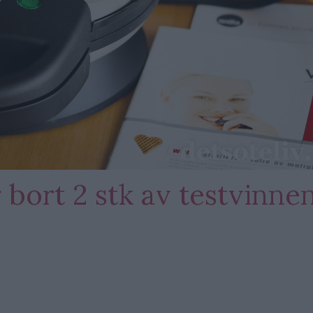
 bort 2 stk av testvinne