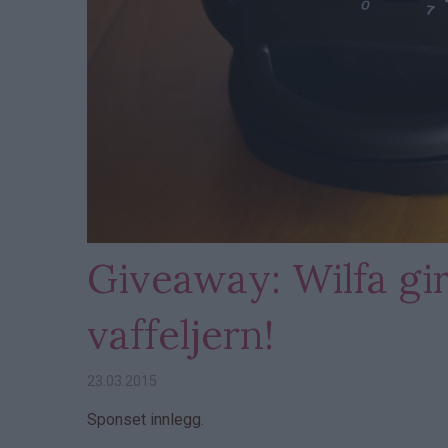
Giveaway: Wilfa gir
vaffeljern!
23.03.2015
Sponset innlegg.