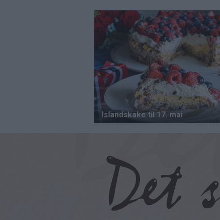
Hopp
til
hovedinnhold