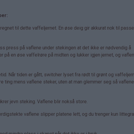
per:
net til dette vaffeljernet. En øse deig gir akkurat nok til pass
ass press på vaflene under stekingen at det ikke er nødvendig å
er på en øse vaffelrøre på midten og lukker igjen jernet, og vaflen
id. Når tiden er gått, switcher lyset fra rødt til grønt og vaffeljer
dre ting mens vaflene steker, uten at man glemmer seg så vaflene 
rer jevn steking. Vaflene blir nokså store.
rdigstekte vaflene slipper platene lett, og du trenger kun littegr
d mindre plass i skapet når det ikke er i bruk.