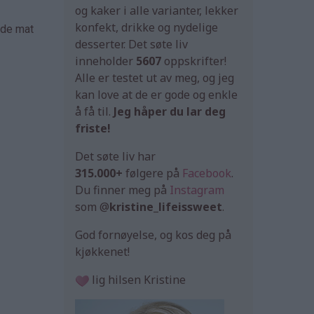
og kaker i alle varianter, lekker
konfekt, drikke og nydelige
åde mat
desserter. Det søte liv
inneholder
5607
oppskrifter!
Alle er testet ut av meg, og jeg
kan love at de er gode og enkle
å få til.
Jeg håper du lar deg
friste!
Det søte liv har
315.000+
følgere på
Facebook
.
Du finner meg på
Instagram
som @
kristine_lifeissweet
.
God fornøyelse, og kos deg på
kjøkkenet!
lig hilsen Kristine