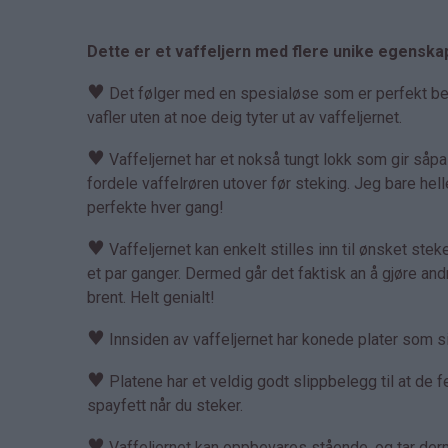
Dette er et vaffeljern med flere unike egenska
♥
Det følger med en spesialøse som er perfekt bereg
vafler uten at noe deig tyter ut av vaffeljernet.
♥
Vaffeljernet har et nokså tungt lokk som gir såp
fordele vaffelrøren utover før steking. Jeg bare hell
perfekte hver gang!
♥
Vaffeljernet kan enkelt stilles inn til ønsket steket
et par ganger. Dermed går det faktisk an å gjøre an
brent. Helt genialt!
♥
Innsiden av vaffeljernet har konede plater som sik
♥
Platene har et veldig godt slippbelegg til at de fe
spayfett når du steker.
♥
Vaffeljernet kan oppbevares stående, og tar derme