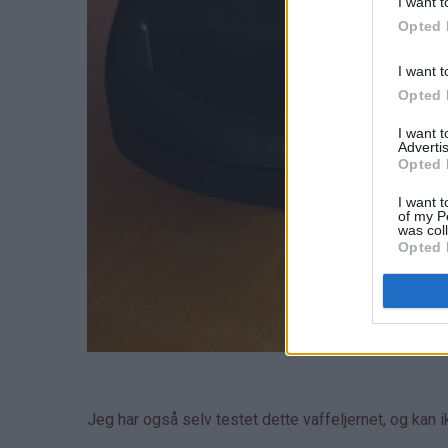
I want t
Opted 
I want t
Opted 
I want 
Advertis
Opted 
I want t
of my P
was col
Opted 
Jeg har også selv testet dette vaffeljernet, og kan 