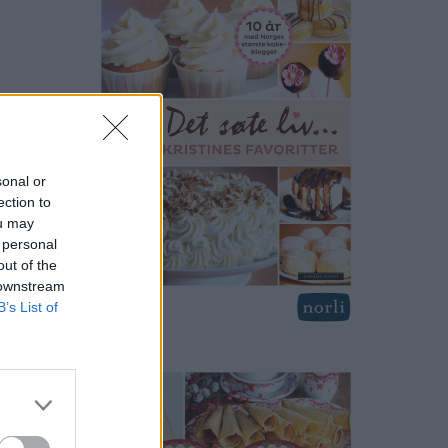
sonal or
ection to
ou may
 personal
out of the
 downstream
B’s List of