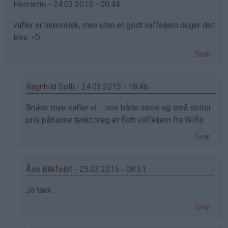
Henriette - 24.03.2015 - 00:44
vafler er himmelsk, men uten et godt vaffeljern duger det
ikke :-D
Svar
Ragnhild Solli - 24.03.2015 - 18:46
Som
Bruker mye vafler vi......noe både store og små setter
svar
pris påKunne tenkt meg et flott vaffeljern fra Wilfa
på
Svar
av
Henriette
(ikke
Åse Blikfeldt - 25.03.2015 - 08:31
bekreftet)
Som
Ja takk.
svar
Svar
på
av