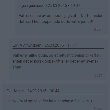
Henriette
ingun gauksrud - 25.03.2015 - 19:07
(ikke
Som
Vaffel er noe av det beste jeg vet..... Derfor hadde
bekreftet)
svar
det vært helt topp medd dette vaffeljernet!!
på
Svar
av
Åse
Blikfeldt
Elin A Amundsen - 25.03.2015 - 11:14
(ikke
Som
Vaffler er alltid gode, og et lettvint tilbehør til kaffen
bekreftet)
svar
enten det er norsk oppskrift eller det er av svensk
på
smet!
av
Svar
Henriette
(ikke
bekreftet)
Eva-Marie - 24.03.2015 - 00:44
Ja takk skal spise vafler hele onsdag må du vite ;)
Svar