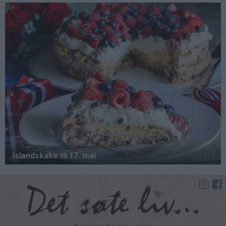
Hopp
til
hovedinnhold