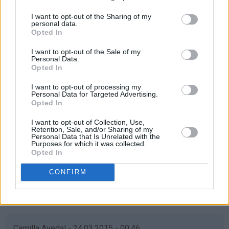
mia - 24.03.2015 - 00:46
I want to opt-out of the Sharing of my
personal data.
Opted In
Ønsker at min kjære venninne Nadia skal vinne! Hun er ei
helt fantastisk venninne og alene mamma til sin nydelige
I want to opt-out of the Sale of my
datter på 7år! Hun stiller alltid opp, uansett, hun jobber
Personal Data.
Opted In
og står virkelig på for datteren sin, hun fortjener virkelig
å vinne❤
I want to opt-out of processing my
Personal Data for Targeted Advertising.
Svar
Opted In
I want to opt-out of Collection, Use,
Retention, Sale, and/or Sharing of my
Nadia - 24.03.2015 - 01:03
Personal Data that Is Unrelated with the
Purposes for which it was collected.
Opted In
Som
Ååå verdens beste vennine, blir helt rørt! ❤️ Isåfall
svar
skal dette vaffelhjernet deles med deg og de fine
CONFIRM
på
barna våres ❤️❤️
av
Svar
mia
(ikke
bekreftet)
Camilla Avedal - 24.03.2015 - 00:46