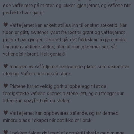
øse vaffelrøre på midten og lukker igjen jernet, og vaflene blir
perfekte hver gang!
♥
Vaffeljernet kan enkelt stilles inn til ønsket steketid. Når
tiden er gått, switcher lyset fra rødt til grønt og vaffeljernet
piper et par ganger. Dermed går det faktisk an å gjøre andre
ting mens vaflene steker, uten at man glemmer seg så
vaflene blir brent. Helt genialt!
♥
Innsiden av vaffeljernet har konede plater som sikrer jevn
steking. Vaflene blir nokså store.
♥
Platene har et veldig godt slippbelegg til at de
ferdigstekte vaflene slipper platene lett, og du trenger kun
littegrann spayfett når du steker.
♥
Vaffeljernet kan oppbevares stående, og tar dermed
mindre plass i skapet når det ikke er i bruk.
♥
I pakken følger det med et oppskriftshefte med mange