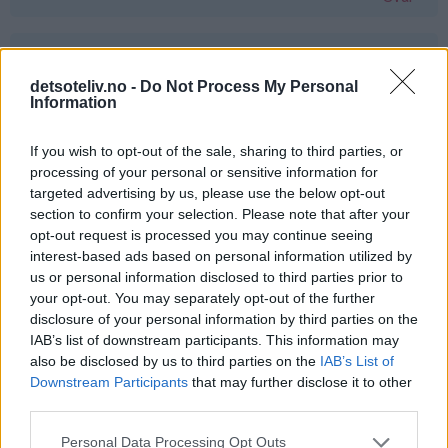
Gine - 24.03.2015 - 00:45
detsoteliv.no -
Do Not Process My Personal
jaatakk
Information
Svar
If you wish to opt-out of the sale, sharing to third parties, or
processing of your personal or sensitive information for
targeted advertising by us, please use the below opt-out
Liv Håland - 24.03.2015 - 00:45
section to confirm your selection. Please note that after your
opt-out request is processed you may continue seeing
Ja takk det hadde smakt fortreffelig :-)
interest-based ads based on personal information utilized by
Svar
us or personal information disclosed to third parties prior to
your opt-out. You may separately opt-out of the further
disclosure of your personal information by third parties on the
Kjersti - 24.03.2015 - 00:46
IAB’s list of downstream participants. This information may
also be disclosed by us to third parties on the
IAB’s List of
Vafler <3
Downstream Participants
that may further disclose it to other
third parties.
Svar
Personal Data Processing Opt Outs