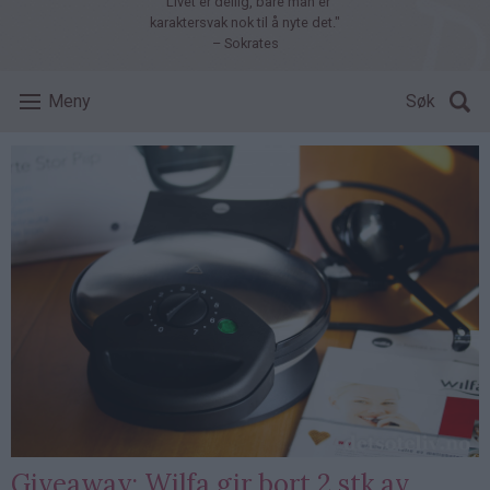
"Livet er deilig, bare man er
karaktersvak nok til å nyte det."
– Sokrates
Meny
Søk
Giveaway: Wilfa gir bort 2 stk av