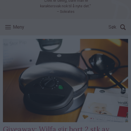
"Livet er deilig, bare man er
karaktersvak nok til å nyte det."
– Sokrates
Meny
Søk
Giveaway: Wilfa gir bort 2 stk av