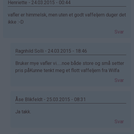
Henriette - 24.03.2015 - 00:44
vafler er himmelsk, men uten et godt vaffeljern duger det
ikke :-D
Svar
Ragnhild Solli - 24.03.2015 - 18:46
Som
Bruker mye vafler vi......noe både store og små setter
svar
pris påKunne tenkt meg et flott vaffeljern fra Wilfa
på
Svar
av
Henriette
(ikke
Åse Blikfeldt - 25.03.2015 - 08:31
bekreftet)
Som
Ja takk.
svar
Svar
på
av