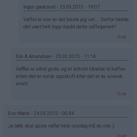
Henriette
ingun gauksrud - 25.03.2015 - 19:07
(ikke
Som
Vaffel er noe av det beste jeg vet..... Derfor hadde
bekreftet)
svar
det vært helt topp medd dette vaffeljernet!!
på
Svar
av
Åse
Blikfeldt
Elin A Amundsen - 25.03.2015 - 11:14
(ikke
Som
Vaffler er alltid gode, og et lettvint tilbehør til kaffen
bekreftet)
svar
enten det er norsk oppskrift eller det er av svensk
på
smet!
av
Svar
Henriette
(ikke
bekreftet)
Eva-Marie - 24.03.2015 - 00:44
Ja takk skal spise vafler hele onsdag må du vite ;)
Svar