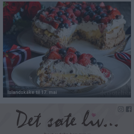
Hopp
til
hovedinnhold