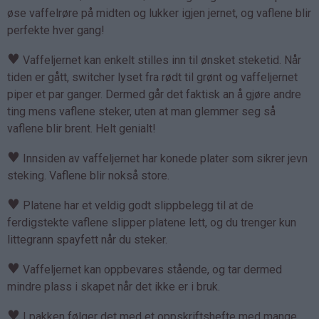
øse vaffelrøre på midten og lukker igjen jernet, og vaflene blir
perfekte hver gang!
♥
Vaffeljernet kan enkelt stilles inn til ønsket steketid. Når
tiden er gått, switcher lyset fra rødt til grønt og vaffeljernet
piper et par ganger. Dermed går det faktisk an å gjøre andre
ting mens vaflene steker, uten at man glemmer seg så
vaflene blir brent. Helt genialt!
♥
Innsiden av vaffeljernet har konede plater som sikrer jevn
steking. Vaflene blir nokså store.
♥
Platene har et veldig godt slippbelegg til at de
ferdigstekte vaflene slipper platene lett, og du trenger kun
littegrann spayfett når du steker.
♥
Vaffeljernet kan oppbevares stående, og tar dermed
mindre plass i skapet når det ikke er i bruk.
♥
I pakken følger det med et oppskriftshefte med mange