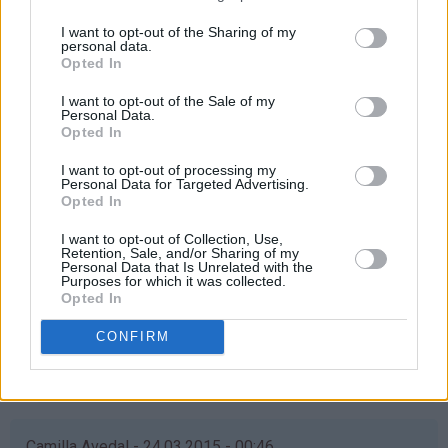
mia - 24.03.2015 - 00:46
I want to opt-out of the Sharing of my
personal data.
Opted In
Ønsker at min kjære venninne Nadia skal vinne! Hun er ei
helt fantastisk venninne og alene mamma til sin nydelige
I want to opt-out of the Sale of my
datter på 7år! Hun stiller alltid opp, uansett, hun jobber
Personal Data.
Opted In
og står virkelig på for datteren sin, hun fortjener virkelig
å vinne❤
I want to opt-out of processing my
Personal Data for Targeted Advertising.
Svar
Opted In
I want to opt-out of Collection, Use,
Retention, Sale, and/or Sharing of my
Nadia - 24.03.2015 - 01:03
Personal Data that Is Unrelated with the
Purposes for which it was collected.
Opted In
Som
Ååå verdens beste vennine, blir helt rørt! ❤️ Isåfall
svar
skal dette vaffelhjernet deles med deg og de fine
CONFIRM
på
barna våres ❤️❤️
av
Svar
mia
(ikke
bekreftet)
Camilla Avedal - 24.03.2015 - 00:46