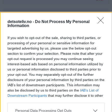
Gine - 24.03.2015 - 00:45
detsoteliv.no -
Do Not Process My Personal
jaatakk
Information
Svar
If you wish to opt-out of the sale, sharing to third parties, or
processing of your personal or sensitive information for
targeted advertising by us, please use the below opt-out
Liv Håland - 24.03.2015 - 00:45
section to confirm your selection. Please note that after your
opt-out request is processed you may continue seeing
Ja takk det hadde smakt fortreffelig :-)
interest-based ads based on personal information utilized by
Svar
us or personal information disclosed to third parties prior to
your opt-out. You may separately opt-out of the further
disclosure of your personal information by third parties on the
Kjersti - 24.03.2015 - 00:46
IAB’s list of downstream participants. This information may
also be disclosed by us to third parties on the
IAB’s List of
Vafler <3
Downstream Participants
that may further disclose it to other
third parties.
Svar
Personal Data Processing Opt Outs