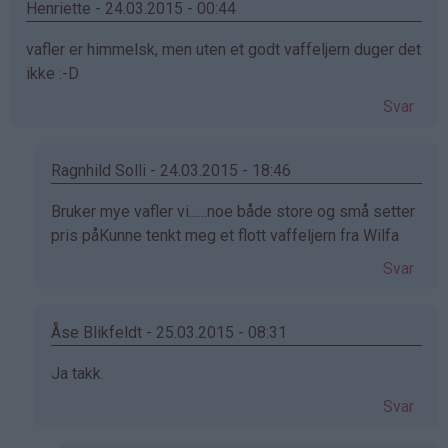
Henriette - 24.03.2015 - 00:44
vafler er himmelsk, men uten et godt vaffeljern duger det
ikke :-D
Svar
Ragnhild Solli - 24.03.2015 - 18:46
Som
Bruker mye vafler vi......noe både store og små setter
svar
pris påKunne tenkt meg et flott vaffeljern fra Wilfa
på
Svar
av
Henriette
(ikke
Åse Blikfeldt - 25.03.2015 - 08:31
bekreftet)
Som
Ja takk.
svar
Svar
på
av