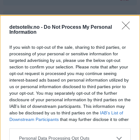
Gine - 24.03.2015 - 00:45
detsoteliv.no -
Do Not Process My Personal
jaatakk
Information
Svar
If you wish to opt-out of the sale, sharing to third parties, or
processing of your personal or sensitive information for
targeted advertising by us, please use the below opt-out
Liv Håland - 24.03.2015 - 00:45
section to confirm your selection. Please note that after your
opt-out request is processed you may continue seeing
Ja takk det hadde smakt fortreffelig :-)
interest-based ads based on personal information utilized by
Svar
us or personal information disclosed to third parties prior to
your opt-out. You may separately opt-out of the further
disclosure of your personal information by third parties on the
Kjersti - 24.03.2015 - 00:46
IAB’s list of downstream participants. This information may
also be disclosed by us to third parties on the
IAB’s List of
Vafler <3
Downstream Participants
that may further disclose it to other
third parties.
Svar
Personal Data Processing Opt Outs