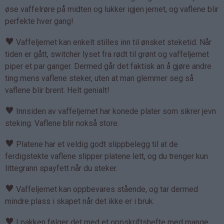
øse vaffelrøre på midten og lukker igjen jernet, og vaflene blir
perfekte hver gang!
♥
Vaffeljernet kan enkelt stilles inn til ønsket steketid. Når
tiden er gått, switcher lyset fra rødt til grønt og vaffeljernet
piper et par ganger. Dermed går det faktisk an å gjøre andre
ting mens vaflene steker, uten at man glemmer seg så
vaflene blir brent. Helt genialt!
♥
Innsiden av vaffeljernet har konede plater som sikrer jevn
steking. Vaflene blir nokså store.
♥
Platene har et veldig godt slippbelegg til at de
ferdigstekte vaflene slipper platene lett, og du trenger kun
littegrann spayfett når du steker.
♥
Vaffeljernet kan oppbevares stående, og tar dermed
mindre plass i skapet når det ikke er i bruk.
♥
I pakken følger det med et oppskriftshefte med mange