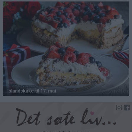
Hopp
til
hovedinnhold