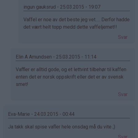
Henriette
ingun gauksrud - 25.03.2015 - 19:07
(ikke
Som
Vaffel er noe av det beste jeg vet..... Derfor hadde
bekreftet)
svar
det vært helt topp medd dette vaffeljernet!!
på
Svar
av
Åse
Blikfeldt
Elin A Amundsen - 25.03.2015 - 11:14
(ikke
Som
Vaffler er alltid gode, og et lettvint tilbehør til kaffen
bekreftet)
svar
enten det er norsk oppskrift eller det er av svensk
på
smet!
av
Svar
Henriette
(ikke
bekreftet)
Eva-Marie - 24.03.2015 - 00:44
Ja takk skal spise vafler hele onsdag må du vite ;)
Svar