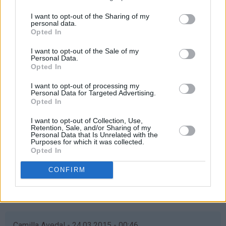
mia - 24.03.2015 - 00:46
I want to opt-out of the Sharing of my
personal data.
Opted In
Ønsker at min kjære venninne Nadia skal vinne! Hun er ei
helt fantastisk venninne og alene mamma til sin nydelige
I want to opt-out of the Sale of my
datter på 7år! Hun stiller alltid opp, uansett, hun jobber
Personal Data.
Opted In
og står virkelig på for datteren sin, hun fortjener virkelig
å vinne❤
I want to opt-out of processing my
Personal Data for Targeted Advertising.
Svar
Opted In
I want to opt-out of Collection, Use,
Retention, Sale, and/or Sharing of my
Nadia - 24.03.2015 - 01:03
Personal Data that Is Unrelated with the
Purposes for which it was collected.
Opted In
Som
Ååå verdens beste vennine, blir helt rørt! ❤️ Isåfall
svar
skal dette vaffelhjernet deles med deg og de fine
CONFIRM
på
barna våres ❤️❤️
av
Svar
mia
(ikke
bekreftet)
Camilla Avedal - 24.03.2015 - 00:46