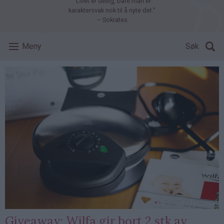
"Livet er deilig, bare man er
karaktersvak nok til å nyte det."
– Sokrates
Meny
Søk
Giveaway: Wilfa gir bort 2 stk av