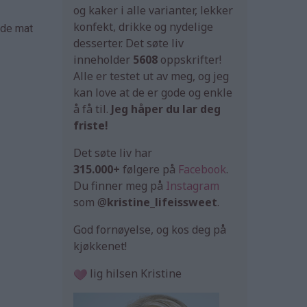
og kaker i alle varianter, lekker
konfekt, drikke og nydelige
åde mat
desserter. Det søte liv
inneholder
5608
oppskrifter!
Alle er testet ut av meg, og jeg
kan love at de er gode og enkle
å få til.
Jeg håper du lar deg
friste!
Det søte liv har
315.000+
følgere på
Facebook
.
Du finner meg på
Instagram
som @
kristine_lifeissweet
.
God fornøyelse, og kos deg på
kjøkkenet!
lig hilsen Kristine