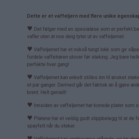
Dette er et vaffeljern med flere unike egenska
♥
Det følger med en spesialøse som er perfekt bereg
vafler uten at noe deig tyter ut av vaffeljernet.
♥
Vaffeljernet har et nokså tungt lokk som gir såp
fordele vaffelrøren utover før steking. Jeg bare hell
perfekte hver gang!
♥
Vaffeljernet kan enkelt stilles inn til ønsket steket
et par ganger. Dermed går det faktisk an å gjøre an
brent. Helt genialt!
♥
Innsiden av vaffeljernet har konede plater som sik
♥
Platene har et veldig godt slippbelegg til at de fe
spayfett når du steker.
♥
Vaffeljernet kan oppbevares stående, og tar derme