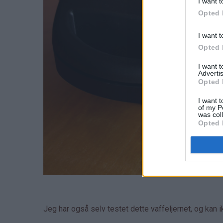
I want t
Opted 
I want t
Opted 
I want 
Advertis
Opted 
I want t
of my P
was col
Opted 
Jeg har også selv testet dette vaffeljernet, og kan 