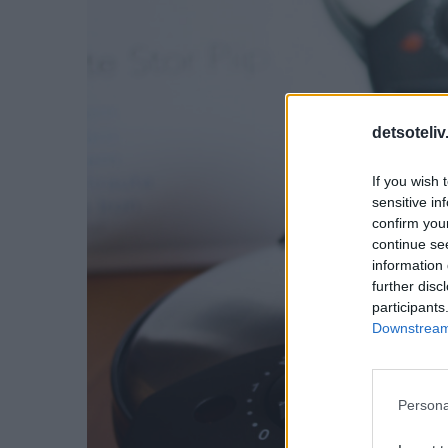
detsoteliv
If you wish 
sensitive in
confirm you
continue se
information 
further disc
participants
Downstream 
Persona