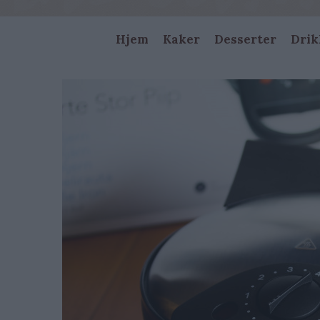
Main
Hjem
Kaker
Desserter
Drik
navigation