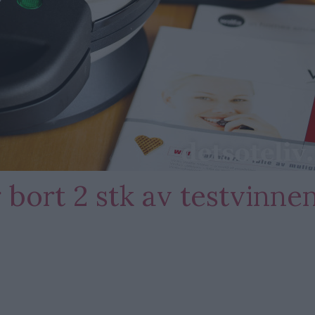
 bort 2 stk av testvinne