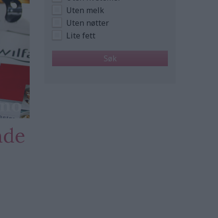
Uten melk
Uten nøtter
Lite fett
nde