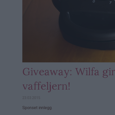
Giveaway: Wilfa gir
vaffeljern!
23.03.2015
Sponset innlegg.