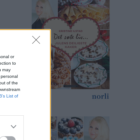
sonal or
ection to
ou may
 personal
out of the
 downstream
B’s List of