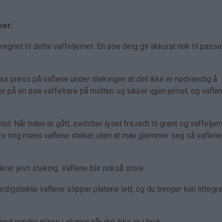
per:
net til dette vaffeljernet. En øse deig gir akkurat nok til pass
ass press på vaflene under stekingen at det ikke er nødvendig å
er på en øse vaffelrøre på midten og lukker igjen jernet, og vaflen
id. Når tiden er gått, switcher lyset fra rødt til grønt og vaffeljer
dre ting mens vaflene steker, uten at man glemmer seg så vaflene 
rer jevn steking. Vaflene blir nokså store.
rdigstekte vaflene slipper platene lett, og du trenger kun littegr
d mindre plass i skapet når det ikke er i bruk.