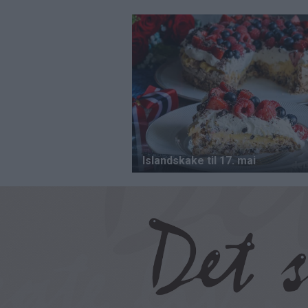
Hopp
til
hovedinnhold